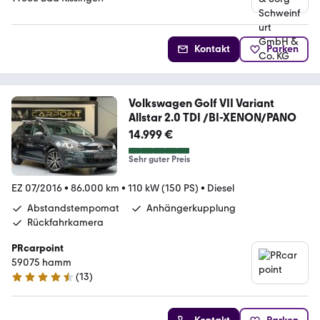
Kontakt
Parken
Volkswagen Golf VII Variant
Allstar 2.0 TDI /BI-XENON/PANO
14.999 €
Sehr guter Preis
EZ 07/2016
•
86.000 km
•
110 kW (150 PS)
•
Diesel
Abstandstempomat
Anhängerkupplung
Rückfahrkamera
PRcarpoint
59075 hamm
(
13
)
4.5 Sterne