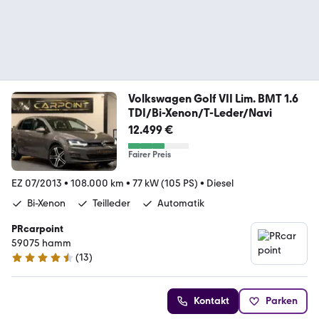
Volkswagen Golf VII Lim. BMT 1.6
TDI/Bi-Xenon/T-Leder/Navi
12.499 €
Fairer Preis
EZ 07/2013
•
108.000 km
•
77 kW (105 PS)
•
Diesel
Bi-Xenon
Teilleder
Automatik
PRcarpoint
59075 hamm
(
13
)
4.5 Sterne
Kontakt
Parken