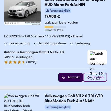
HUD Alarm ParkAs HiFi
Lieferung möglich
17.900 €
ggf. zzgl. Lieferkosten
Erhöhter Preis
EZ 09/2017
•
138.632 km
•
140 kW (190 PS)
•
Diesel
Finanzierung
Inzahlungnahme
Lieferung
Autohaus Isernhagen GmbH & Co. KG
30916 Isernhagen
(
1028
)
4.5 Sterne
Kontakt
Parken
Volkswagen Golf VII 2.0 TDI GTD
BlueMotion Tech Aut.*NAV*
Lieferung möglich