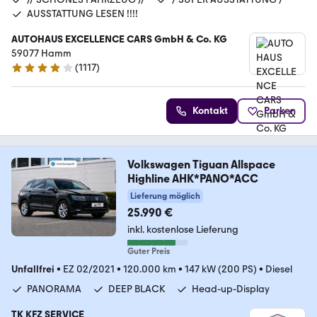
AUSSTATTUNG LESEN !!!!
AUTOHAUS EXCELLENCE CARS GmbH & Co. KG
59077 Hamm
(
1117
)
4.2 Sterne
Kontakt
Parken
Volkswagen Tiguan Allspace
Highline AHK*PANO*ACC
Lieferung möglich
25.990 €
inkl. kostenlose Lieferung
Guter Preis
Unfallfrei
•
EZ 02/2021
•
120.000 km
•
147 kW (200 PS)
•
Diesel
PANORAMA
DEEP BLACK
Head-up-Display
TK KFZ SERVICE