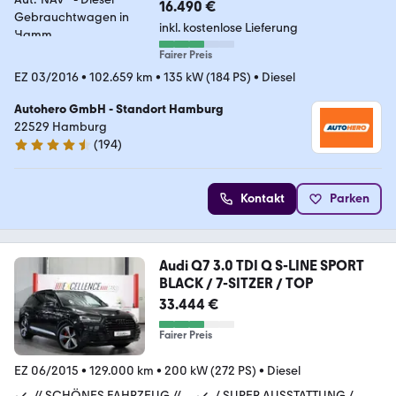
16.490 €
inkl. kostenlose Lieferung
Fairer Preis
EZ 03/2016
•
102.659 km
•
135 kW (184 PS)
•
Diesel
Autohero GmbH - Standort Hamburg
22529 Hamburg
(
194
)
4.6 Sterne
Kontakt
Parken
Audi Q7 3.0 TDI Q S-LINE SPORT
BLACK / 7-SITZER / TOP
33.444 €
Fairer Preis
EZ 06/2015
•
129.000 km
•
200 kW (272 PS)
•
Diesel
// SCHÖNES FAHRZEUG //
/ SUPER AUSSTATTUNG /