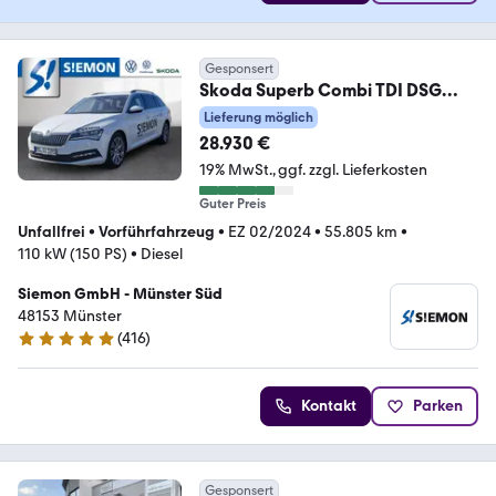
Gesponsert
Skoda Superb Combi TDI DSG
Ambition AHK Nav ACC Kamera
Lieferung möglich
28.930 €
19% MwSt.
ggf. zzgl. Lieferkosten
Guter Preis
Unfallfrei
•
Vorführfahrzeug
•
EZ 02/2024
•
55.805 km
•
110 kW (150 PS)
•
Diesel
Siemon GmbH - Münster Süd
48153 Münster
(
416
)
4.8 Sterne
Kontakt
Parken
Gesponsert