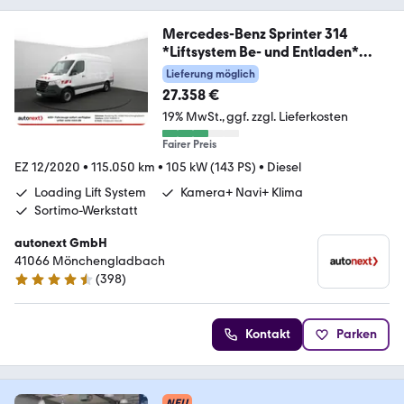
Mercedes-Benz Sprinter 314
*Liftsystem Be- und Entladen*
(6040)
Lieferung möglich
27.358 €
19% MwSt.
ggf. zzgl. Lieferkosten
Fairer Preis
EZ 12/2020
•
115.050 km
•
105 kW (143 PS)
•
Diesel
Loading Lift System
Kamera+ Navi+ Klima
Sortimo-Werkstatt
autonext GmbH
41066 Mönchengladbach
(
398
)
4.7 Sterne
Kontakt
Parken
NEU