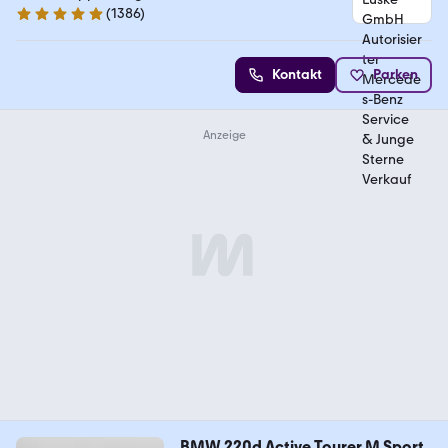
(
1386
)
4.9 Sterne
Kontakt
Parken
BMW 220d Active Tourer M Sport