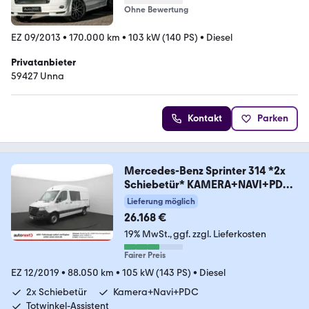
Ohne Bewertung
EZ 09/2013
•
170.000 km
•
103 kW (140 PS)
•
Diesel
Privatanbieter
59427 Unna
Kontakt
Parken
Mercedes-Benz Sprinter 314 *2x
Schiebetür* KAMERA+NAVI+PDC
(37
Lieferung möglich
26.168 €
19% MwSt.
ggf. zzgl. Lieferkosten
Fairer Preis
EZ 12/2019
•
88.050 km
•
105 kW (143 PS)
•
Diesel
2x Schiebetür
Kamera+Navi+PDC
Totwinkel-Assistent