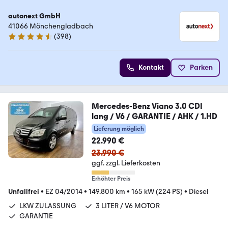
autonext GmbH
41066 Mönchengladbach
(
398
)
4.7 Sterne
Kontakt
Parken
Mercedes-Benz Viano 3.0 CDI
lang / V6 / GARANTIE / AHK / 1.HD
Lieferung möglich
22.990 €
23.990 €
ggf. zzgl. Lieferkosten
Erhöhter Preis
Unfallfrei
•
EZ 04/2014
•
149.800 km
•
165 kW (224 PS)
•
Diesel
LKW ZULASSUNG
3 LITER / V6 MOTOR
GARANTIE