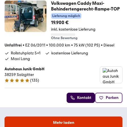
Volkswagen Caddy Maxi-
Behindertengerecht-Rampe-TOP
Lieferung möglich
19.900 €
inkl. kostenlose Lieferung
Ohne Bewertung
Unfallfrei
•
EZ 06/2011
•
100.000 km
•
75 kW (102 PS)
•
Diesel
Rollstuhplatz 5+1
kostenlose Lieferung
Maxi Lang
Autohaus Junik GmbH
38259 Salzgitter
(
135
)
4.9 Sterne
Kontakt
Parken
Mehr laden