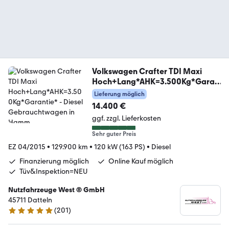
Volkswagen Crafter TDI Maxi
Hoch+Lang*AHK=3.500Kg*Garan
tie*
Lieferung möglich
14.400 €
ggf. zzgl. Lieferkosten
Sehr guter Preis
EZ 04/2015
•
129.900 km
•
120 kW (163 PS)
•
Diesel
Finanzierung möglich
Online Kauf möglich
Tüv&Inspektion=NEU
Nutzfahrzeuge West ® GmbH
45711 Datteln
(
201
)
4.9 Sterne