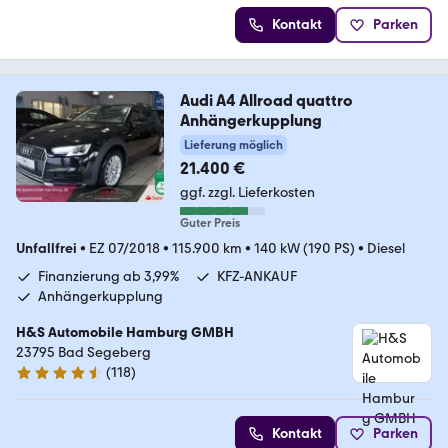
Kontakt
Parken
Audi A4 Allroad quattro
Anhängerkupplung
Lieferung möglich
21.400 €
ggf. zzgl. Lieferkosten
Guter Preis
Unfallfrei
•
EZ 07/2018
•
115.900 km
•
140 kW (190 PS)
•
Diesel
Finanzierung ab 3,99%
KFZ-ANKAUF
Anhängerkupplung
H&S Automobile Hamburg GMBH
23795 Bad Segeberg
(
118
)
4.6 Sterne
Kontakt
Parken