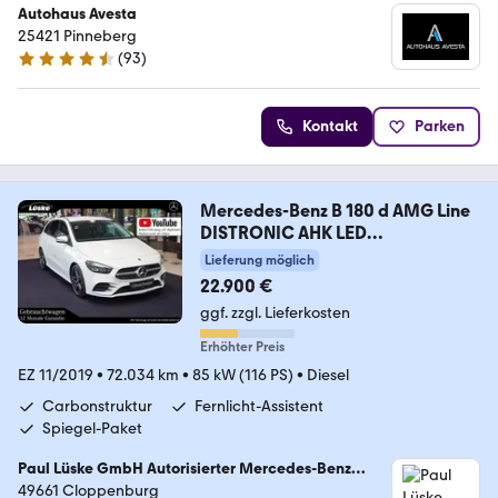
Autohaus Avesta
25421 Pinneberg
(
93
)
4.6 Sterne
Kontakt
Parken
Mercedes-Benz B 180 d AMG Line
DISTRONIC AHK LED
Rückfahrkamer
Lieferung möglich
22.900 €
ggf. zzgl. Lieferkosten
Erhöhter Preis
EZ 11/2019
•
72.034 km
•
85 kW (116 PS)
•
Diesel
Carbonstruktur
Fernlicht-Assistent
Spiegel-Paket
Paul Lüske GmbH Autorisierter Mercedes-Benz
Service & Junge Sterne Verkauf
49661 Cloppenburg