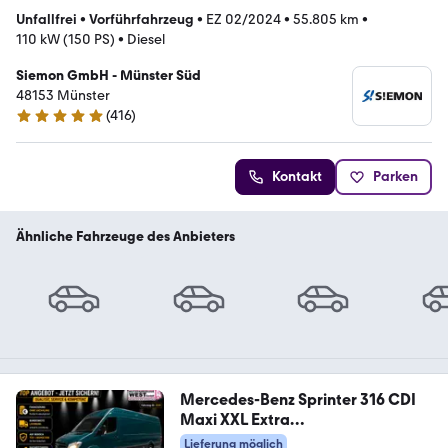
Unfallfrei
•
Vorführfahrzeug
•
EZ 02/2024
•
55.805 km
•
110 kW (150 PS)
•
Diesel
Siemon GmbH - Münster Süd
48153 Münster
(
416
)
4.8 Sterne
Kontakt
Parken
Ähnliche Fahrzeuge des Anbieters
Mercedes-Benz Sprinter 316 CDI
Maxi XXL Extra
Lang+Hoch*1.Hand
Lieferung möglich