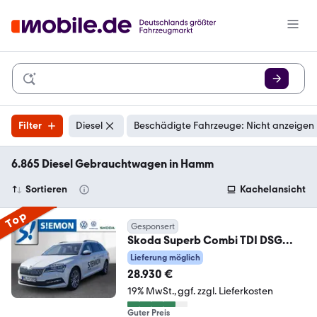
Filter
Diesel
Beschädigte Fahrzeuge: Nicht anzeigen
6.865 Diesel Gebrauchtwagen in Hamm
Sortieren
Kachelansicht
Top
Gesponsert
Skoda Superb Combi TDI DSG
Ambition AHK Nav ACC Kamera
Lieferung möglich
28.930 €
19% MwSt.
ggf. zzgl. Lieferkosten
Guter Preis