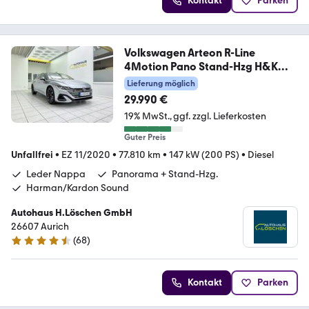
Kontakt
Parken
Volkswagen Arteon R-Line
4Motion Pano Stand-Hzg H&K
Leder
Lieferung möglich
29.990 €
19% MwSt.
ggf. zzgl. Lieferkosten
Guter Preis
Unfallfrei
•
EZ 11/2020
•
77.810 km
•
147 kW (200 PS)
•
Diesel
Leder Nappa
Panorama + Stand-Hzg.
Harman/Kardon Sound
Autohaus H.Löschen GmbH
26607 Aurich
(
68
)
4.7 Sterne
Kontakt
Parken