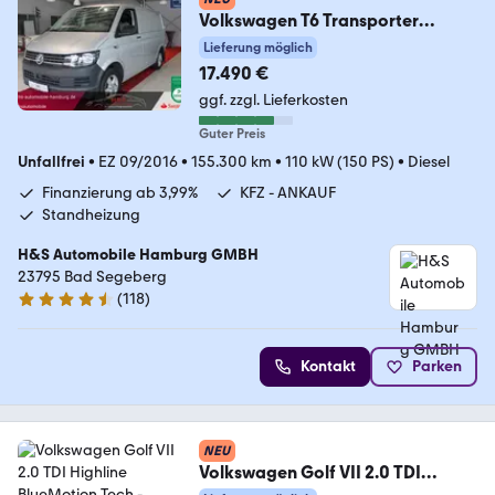
Volkswagen T6 Transporter
Kasten-Kombi Kasten* Sitzheizung
Lieferung möglich
17.490 €
ggf. zzgl. Lieferkosten
Guter Preis
Unfallfrei
•
EZ 09/2016
•
155.300 km
•
110 kW (150 PS)
•
Diesel
Finanzierung ab 3,99%
KFZ - ANKAUF
Standheizung
H&S Automobile Hamburg GMBH
23795 Bad Segeberg
(
118
)
4.6 Sterne
Kontakt
Parken
NEU
Volkswagen Golf VII 2.0 TDI
Highline BlueMotion Tech