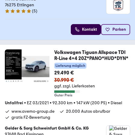
76275 Ettlingen
(
5
)
4.9 Sterne
Kontakt
Parken
Volkswagen Tiguan Allspace TDI
R-Line 4x4 20Z*PANO*HUD*DYN*
Lieferung möglich
29.490 €
30.990 €
ggf. zzgl. Lieferkosten
Guter Preis
Unfallfrei
•
EZ 03/2021
•
92.300 km
•
147 kW (200 PS)
•
Diesel
www.avemo-group.de
20.000 Autos abrufbar
gratis FZ-Bewertung
Gelder & Sorg Schweinfurt GmbH & Co. KG
97688 Bad Kissingen