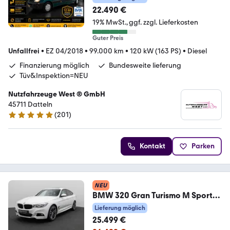
22.490 €
19% MwSt.
ggf. zzgl. Lieferkosten
Guter Preis
Unfallfrei
•
EZ 04/2018
•
99.000 km
•
120 kW (163 PS)
•
Diesel
Finanzierung möglich
Bundesweite lieferung
Tüv&Inspektion=NEU
Nutzfahrzeuge West ® GmbH
45711 Datteln
(
201
)
4.9 Sterne
Kontakt
Parken
NEU
BMW 320 Gran Turismo M Sport
Kamera Alarm HUD 19Zoll
Lieferung möglich
25.499 €