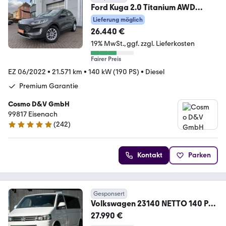
Ford Kuga 2.0 Titanium AWD
Navi+Kamera+LED+Virtual
Lieferung möglich
26.440 €
19% MwSt.
ggf. zzgl. Lieferkosten
Fairer Preis
EZ 06/2022
•
21.571 km
•
140 kW (190 PS)
•
Diesel
Premium Garantie
Cosmo D&V GmbH
99817 Eisenach
(
242
)
4.9 Sterne
Kontakt
Parken
Gesponsert
Volkswagen 23140 NETTO 140 PS |
VIP-Umbau | TV | Massage
27.990 €