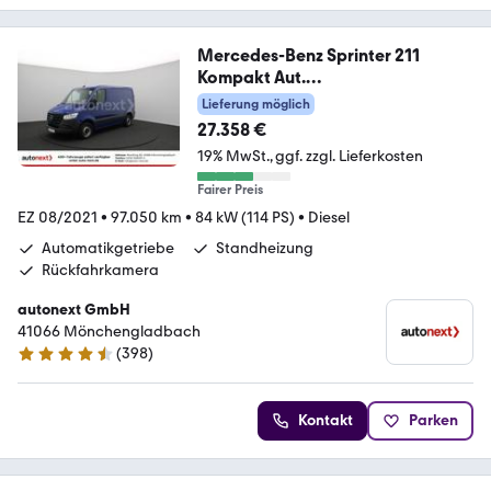
Mercedes-Benz Sprinter 211
Kompakt Aut.
*KAMERA+STANDHEIZ.* (0
Lieferung möglich
27.358 €
19% MwSt.
ggf. zzgl. Lieferkosten
Fairer Preis
EZ 08/2021
•
97.050 km
•
84 kW (114 PS)
•
Diesel
Automatikgetriebe
Standheizung
Rückfahrkamera
autonext GmbH
41066 Mönchengladbach
(
398
)
4.7 Sterne
Kontakt
Parken