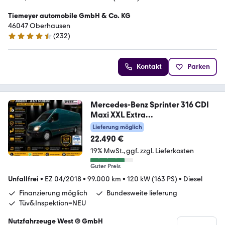
Tiemeyer automobile GmbH & Co. KG
46047 Oberhausen
(
232
)
4.4 Sterne
Kontakt
Parken
Mercedes-Benz Sprinter 316 CDI
Maxi XXL Extra
Lang+Hoch*1.Hand
Lieferung möglich
22.490 €
19% MwSt.
ggf. zzgl. Lieferkosten
Guter Preis
Unfallfrei
•
EZ 04/2018
•
99.000 km
•
120 kW (163 PS)
•
Diesel
Finanzierung möglich
Bundesweite lieferung
Tüv&Inspektion=NEU
Nutzfahrzeuge West ® GmbH