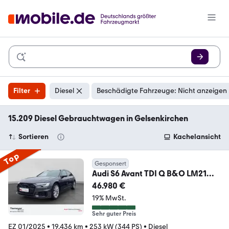
Filter
Diesel
Beschädigte Fahrzeuge: Nicht anzeigen
15.209 Diesel Gebrauchtwagen in Gelsenkirchen
Sortieren
Kachelansicht
Top
Gesponsert
Audi S6 Avant TDI Q B&O LM21
MATRIX-LED
46.980 €
19% MwSt.
Sehr guter Preis
EZ 01/2025
•
19.436 km
•
253 kW (344 PS)
•
Diesel