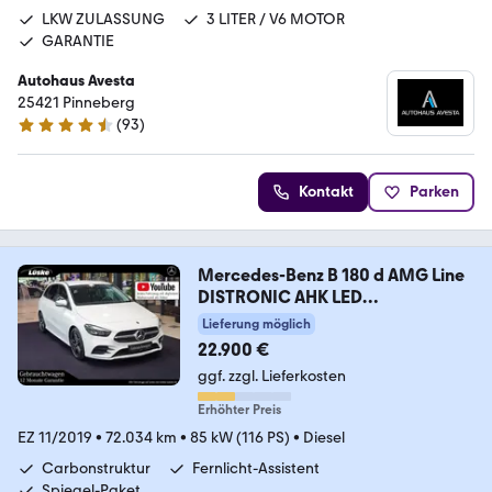
LKW ZULASSUNG
3 LITER / V6 MOTOR
GARANTIE
Autohaus Avesta
25421 Pinneberg
(
93
)
4.6 Sterne
Kontakt
Parken
Mercedes-Benz B 180 d AMG Line
DISTRONIC AHK LED
Rückfahrkamer
Lieferung möglich
22.900 €
ggf. zzgl. Lieferkosten
Erhöhter Preis
EZ 11/2019
•
72.034 km
•
85 kW (116 PS)
•
Diesel
Carbonstruktur
Fernlicht-Assistent
Spiegel-Paket