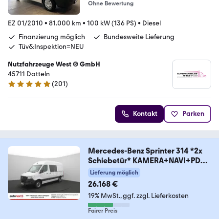
Ohne Bewertung
EZ 01/2010
•
81.000 km
•
100 kW (136 PS)
•
Diesel
Finanzierung möglich
Bundesweite Lieferung
Tüv&Inspektion=NEU
Nutzfahrzeuge West ® GmbH
45711 Datteln
(
201
)
4.9 Sterne
Kontakt
Parken
Mercedes-Benz Sprinter 314 *2x
Schiebetür* KAMERA+NAVI+PDC
(37
Lieferung möglich
26.168 €
19% MwSt.
ggf. zzgl. Lieferkosten
Fairer Preis