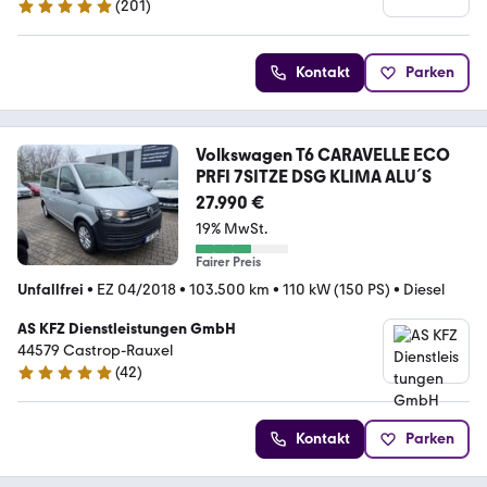
(
201
)
4.9 Sterne
Kontakt
Parken
Volkswagen T6 CARAVELLE ECO
PRFI 7SITZE DSG KLIMA ALU´S
27.990 €
19% MwSt.
Fairer Preis
Unfallfrei
•
EZ 04/2018
•
103.500 km
•
110 kW (150 PS)
•
Diesel
AS KFZ Dienstleistungen GmbH
44579 Castrop-Rauxel
(
42
)
5 Sterne
Kontakt
Parken