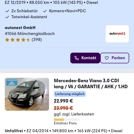
EZ 12/2019
•
88.050 km
•
105 kW (143 PS)
•
Diesel
2x Schiebetür
Kamera+Navi+PDC
Totwinkel-Assistent
autonext GmbH
41066 Mönchengladbach
(
398
)
4.7 Sterne
Kontakt
Parken
Mercedes-Benz Viano 3.0 CDI
lang / V6 / GARANTIE / AHK / 1.HD
Lieferung möglich
22.990 €
23.990 €
ggf. zzgl. Lieferkosten
Erhöhter Preis
Unfallfrei
•
EZ 04/2014
•
149.800 km
•
165 kW (224 PS)
•
Diesel