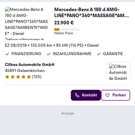
Mercedes-Benz A 180 d AMG-
LINE*PANO*360*MASSAGE*AMBI
ENTE*WIDE*
22.900 €
Hoher Preis
EZ 08/2018
•
135.500 km
•
85 kW (116 PS)
•
Diesel
FINANZIERUNG
INZAHLUNGNAHME
GARANTIE
Cilbas Automobile GmbH
45891 Gelsenkirchen
(
125
)
4.8 Sterne
Kontakt
Parken