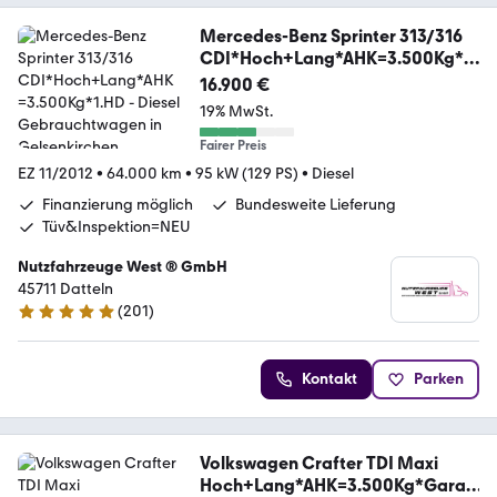
Mercedes-Benz Sprinter 313/316
CDI*Hoch+Lang*AHK=3.500Kg*1.
HD
16.900 €
19% MwSt.
Fairer Preis
EZ 11/2012
•
64.000 km
•
95 kW (129 PS)
•
Diesel
Finanzierung möglich
Bundesweite Lieferung
Tüv&Inspektion=NEU
Nutzfahrzeuge West ® GmbH
45711 Datteln
(
201
)
4.9 Sterne
Kontakt
Parken
Volkswagen Crafter TDI Maxi
Hoch+Lang*AHK=3.500Kg*Garan