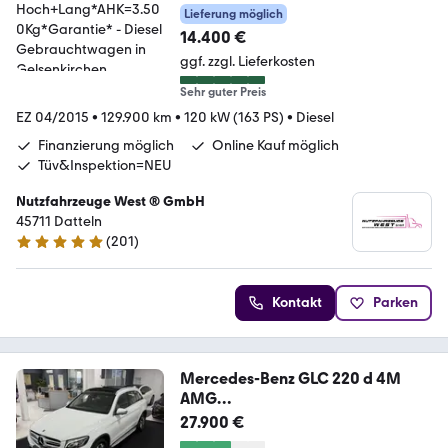
tie*
Lieferung möglich
14.400 €
ggf. zzgl. Lieferkosten
Sehr guter Preis
EZ 04/2015
•
129.900 km
•
120 kW (163 PS)
•
Diesel
Finanzierung möglich
Online Kauf möglich
Tüv&Inspektion=NEU
Nutzfahrzeuge West ® GmbH
45711 Datteln
(
201
)
4.9 Sterne
Kontakt
Parken
Mercedes-Benz GLC 220 d 4M
AMG
INT.*PANO*360*STHZ*TOTW*LED
27.900 €
*BUR