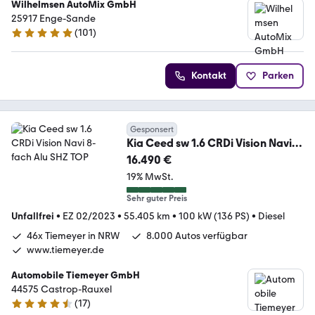
Wilhelmsen AutoMix GmbH
25917 Enge-Sande
(
101
)
4.9 Sterne
Kontakt
Parken
Gesponsert
Kia Ceed sw 1.6 CRDi Vision Navi
8-fach Alu SHZ TOP
16.490 €
19% MwSt.
Sehr guter Preis
Unfallfrei
•
EZ 02/2023
•
55.405 km
•
100 kW (136 PS)
•
Diesel
46x Tiemeyer in NRW
8.000 Autos verfügbar
www.tiemeyer.de
Automobile Tiemeyer GmbH
44575 Castrop-Rauxel
(
17
)
4.6 Sterne