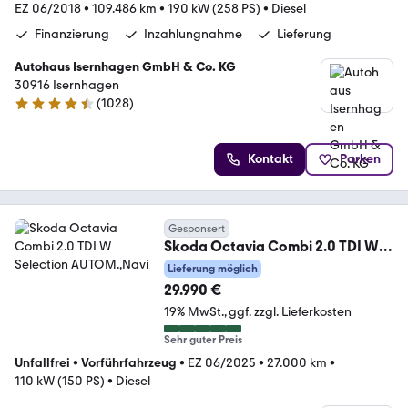
EZ 06/2018
•
109.486 km
•
190 kW (258 PS)
•
Diesel
Finanzierung
Inzahlungnahme
Lieferung
Autohaus Isernhagen GmbH & Co. KG
30916 Isernhagen
(
1028
)
4.5 Sterne
Kontakt
Parken
Gesponsert
Skoda Octavia Combi 2.0 TDI W
Selection AUTOM.,Navi
Lieferung möglich
29.990 €
19% MwSt.
ggf. zzgl. Lieferkosten
Sehr guter Preis
Unfallfrei
•
Vorführfahrzeug
•
EZ 06/2025
•
27.000 km
•
110 kW (150 PS)
•
Diesel