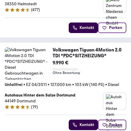
38350 Helmstedt
(
477
)
4.5 Sterne
Kontakt
Parken
Volkswagen Tiguan 4Motion 2.0
TDI *PDC*SITZHEIZUNG*
9.990 €
Ohne Bewertung
Unfallfrei
•
EZ 04/2011
•
127.000 km
•
103 kW (140 PS)
•
Diesel
Autohaus Hinter dem Salze Dortmund
44149 Dortmund
(
19
)
4.4 Sterne
Kontakt
Parken