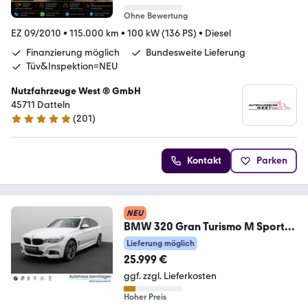
Ohne Bewertung
EZ 09/2010
•
115.000 km
•
100 kW (136 PS)
•
Diesel
Finanzierung möglich
Bundesweite Lieferung
Tüv&Inspektion=NEU
Nutzfahrzeuge West ® GmbH
45711 Datteln
(
201
)
4.9 Sterne
Kontakt
Parken
NEU
BMW 320 Gran Turismo M Sport
Kamera Alarm HUD 19Zoll
Lieferung möglich
25.999 €
ggf. zzgl. Lieferkosten
Hoher Preis