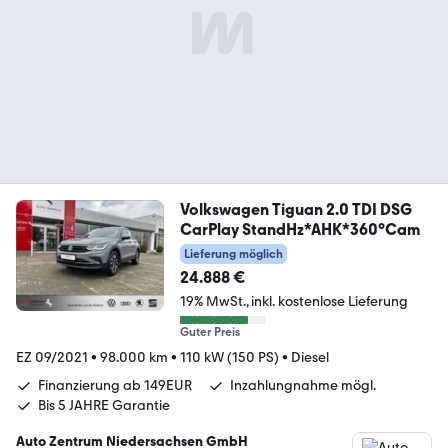
Volkswagen Tiguan 2.0 TDI DSG
CarPlay StandHz*AHK*360°Cam
Lieferung möglich
24.888 €
19% MwSt.
inkl. kostenlose Lieferung
Guter Preis
EZ 09/2021
•
98.000 km
•
110 kW (150 PS)
•
Diesel
Finanzierung ab 149EUR
Inzahlungnahme mögl.
Bis 5 JAHRE Garantie
Auto Zentrum Niedersachsen GmbH