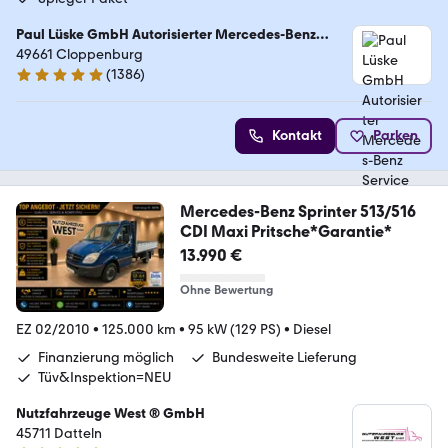
Paul Lüske GmbH Autorisierter Mercedes-Benz
Service & Junge Sterne Verkauf
49661 Cloppenburg
(
1386
)
4.9 Sterne
Kontakt
Parken
Mercedes-Benz Sprinter 513/516
CDI Maxi Pritsche*Garantie*
13.990 €
Ohne Bewertung
EZ 02/2010
•
125.000 km
•
95 kW (129 PS)
•
Diesel
Finanzierung möglich
Bundesweite Lieferung
Tüv&Inspektion=NEU
Nutzfahrzeuge West ® GmbH
45711 Datteln