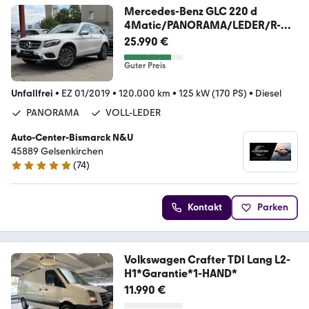
Mercedes-Benz GLC 220 d
4Matic/PANORAMA/LEDER/R-
KAMERA/NIGHT
25.990 €
Guter Preis
Unfallfrei
•
EZ 01/2019
•
120.000 km
•
125 kW (170 PS)
•
Diesel
PANORAMA
VOLL-LEDER
Auto-Center-Bismarck N&U
45889 Gelsenkirchen
(
74
)
5 Sterne
Kontakt
Parken
Volkswagen Crafter TDI Lang L2-
H1*Garantie*1-HAND*
11.990 €