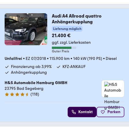
Audi A4 Allroad quattro
Anhängerkupplung
Lieferung möglich
21.400 €
ggf. zzgl. Lieferkosten
Guter Preis
Unfallfrei
•
EZ 07/2018
•
115.900 km
•
140 kW (190 PS)
•
Diesel
Finanzierung ab 3,99%
KFZ-ANKAUF
Anhängerkupplung
H&S Automobile Hamburg GMBH
23795 Bad Segeberg
(
118
)
4.6 Sterne
Kontakt
Parken