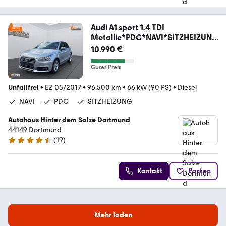
Audi A1 sport 1.4 TDI
Metallic*PDC*NAVI*SITZHEIZUNG
*
10.990 €
Guter Preis
Unfallfrei
•
EZ 05/2017
•
96.500 km
•
66 kW (90 PS)
•
Diesel
NAVI
PDC
SITZHEIZUNG
Autohaus Hinter dem Salze Dortmund
44149 Dortmund
(
19
)
4.4 Sterne
Kontakt
Parken
Mehr laden