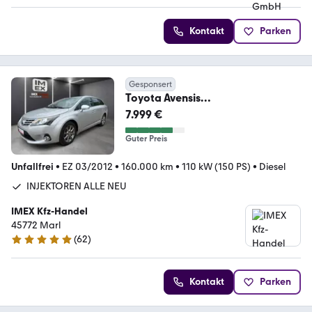
Kontakt
Parken
Gesponsert
Toyota Avensis
Kombi*AUTOMATIK+AHK+NAVI+K
7.999 €
AMERA+KEYLESS*
Guter Preis
Unfallfrei
•
EZ 03/2012
•
160.000 km
•
110 kW (150 PS)
•
Diesel
INJEKTOREN ALLE NEU
IMEX Kfz-Handel
45772 Marl
(
62
)
5 Sterne
Kontakt
Parken