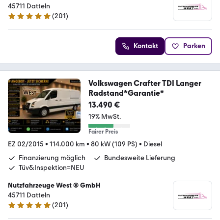
45711 Datteln
(
201
)
4.9 Sterne
Kontakt
Parken
Volkswagen Crafter TDI Langer
Radstand*Garantie*
13.490 €
19% MwSt.
Fairer Preis
EZ 02/2015
•
114.000 km
•
80 kW (109 PS)
•
Diesel
Finanzierung möglich
Bundesweite Lieferung
Tüv&Inspektion=NEU
Nutzfahrzeuge West ® GmbH
45711 Datteln
(
201
)
4.9 Sterne