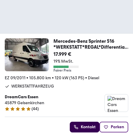
Mercedes-Benz Sprinter 516
*WERKSTATT*REGAL*Differentials
perre
17.999 €
19% MwSt.
Fairer Preis
EZ 09/2011
•
105.800 km
•
120 kW (163 PS)
•
Diesel
WERKSTATTFAHRZEUG
DreamCars Essen
45879 Gelsenkirchen
(
44
)
4.9 Sterne
Kontakt
Parken