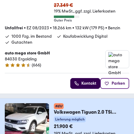
27.349 €
19% MwSt.
ggf. zzgl. Lieferkosten
Guter Preis
Unfallfrei
•
EZ 08/2023
•
18.266 km
•
132 kW (179 PS)
•
Benzin
1000 Fzg. im Bestand
Kaufabwicklung Digital
Gutachten
auto mega store GmbH
84030 Ergolding
(
666
)
4.4 Sterne
Kontakt
Parken
NEU
Volkswagen Tiguan 2.0 TSi
4Motion Standheizung*
Lieferung möglich
21.900 €
19% MwSt.
ggf. zzgl. Lieferkosten