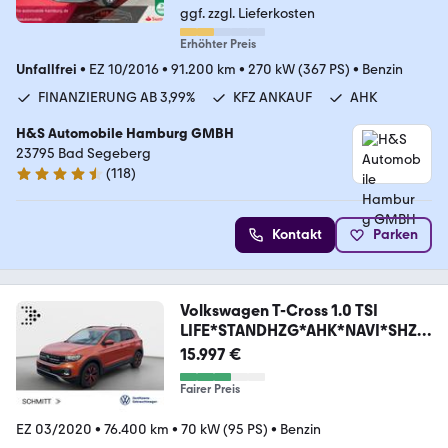
ggf. zzgl. Lieferkosten
Erhöhter Preis
Unfallfrei
•
EZ 10/2016
•
91.200 km
•
270 kW (367 PS)
•
Benzin
FINANZIERUNG AB 3,99%
KFZ ANKAUF
AHK
H&S Automobile Hamburg GMBH
23795 Bad Segeberg
(
118
)
4.6 Sterne
Kontakt
Parken
Volkswagen T-Cross 1.0 TSI
LIFE*STANDHZG*AHK*NAVI*SHZ*
KLIMA
15.997 €
Fairer Preis
EZ 03/2020
•
76.400 km
•
70 kW (95 PS)
•
Benzin