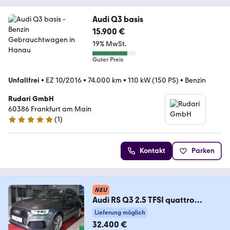
Audi Q3 basis
15.900 €
19% MwSt.
Guter Preis
Unfallfrei
•
EZ 10/2016
•
74.000 km
•
110 kW (150 PS)
•
Benzin
Rudari GmbH
60386 Frankfurt am Main
(
1
)
5 Sterne
Kontakt
Parken
NEU
Audi RS Q3 2.5 TFSI quattro
performance PANORAMA*KAME
Lieferung möglich
32.400 €