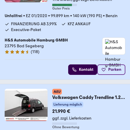
Guter Preis
Unfallfrei
•
EZ 01/2020
•
99.899 km
•
140 kW (190 PS)
•
Benzin
FINANZIERUNG AB 3,99%
KFZ ANKAUF
Executive-Paket
H&S Automobile Hamburg GMBH
23795 Bad Segeberg
(
118
)
4.6 Sterne
Kontakt
Parken
NEU
Volkswagen Caddy Trendline 1.2
TSI *Rollstuhl-Rampe* 3315
Lieferung möglich
21.990 €
ggf. zzgl. Lieferkosten
Ohne Bewertung