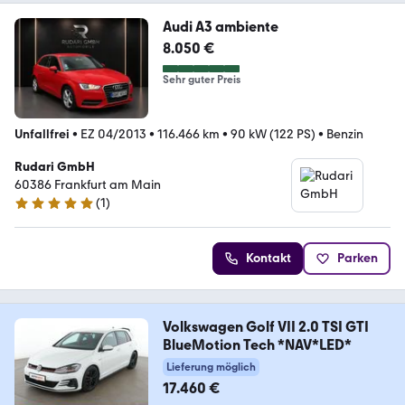
Audi A3 ambiente
8.050 €
Sehr guter Preis
Unfallfrei
•
EZ 04/2013
•
116.466 km
•
90 kW (122 PS)
•
Benzin
Rudari GmbH
60386 Frankfurt am Main
(
1
)
5 Sterne
Kontakt
Parken
Volkswagen Golf VII 2.0 TSI GTI
BlueMotion Tech *NAV*LED*
Lieferung möglich
17.460 €