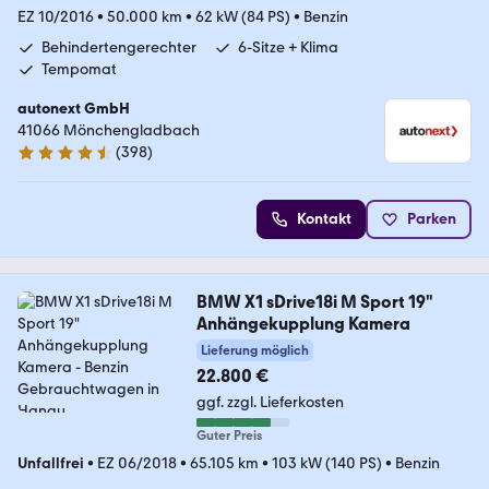
EZ 10/2016
•
50.000 km
•
62 kW (84 PS)
•
Benzin
Behindertengerechter
6-Sitze + Klima
Tempomat
autonext GmbH
41066 Mönchengladbach
(
398
)
4.7 Sterne
Kontakt
Parken
BMW X1 sDrive18i M Sport 19"
Anhängekupplung Kamera
Lieferung möglich
22.800 €
ggf. zzgl. Lieferkosten
Guter Preis
Unfallfrei
•
EZ 06/2018
•
65.105 km
•
103 kW (140 PS)
•
Benzin