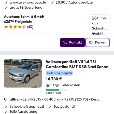
www.avemo-group.de
20.000 Autos abrufbar
gratis FZ-Bewertung
Autohaus Schmitt GmbH
63579 Freigericht
(
43
)
4.7 Sterne
Kontakt
Parken
Volkswagen Golf VII 1.4 TSI
Comfortline BMT DSG Navi Xenon.
Lieferung möglich
14.780 €
ggf. zzgl. Lieferkosten
Fairer Preis
Unfallfrei
•
EZ 04/2015
•
86.400 km
•
92 kW (125 PS)
•
Benzin
Scheckheft gepflegt!
Top Zustand!
Tolle Ausstattung!