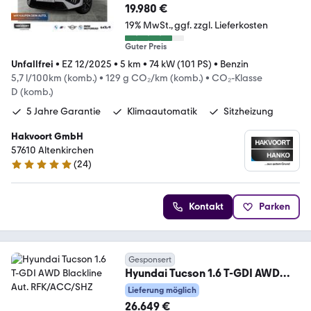
19.980 €
19% MwSt.
ggf. zzgl. Lieferkosten
Guter Preis
Unfallfrei
•
EZ 12/2025
•
5 km
•
74 kW (101 PS)
•
Benzin
5,7 l/100km (komb.)
•
129 g CO₂/km (komb.)
•
CO₂-Klasse
D (komb.)
5 Jahre Garantie
Klimaautomatik
Sitzheizung
Hakvoort GmbH
57610 Altenkirchen
(
24
)
5 Sterne
Kontakt
Parken
Gesponsert
Hyundai Tucson 1.6 T-GDI AWD
Blackline Aut. RFK/ACC/SHZ
Lieferung möglich
26.649 €