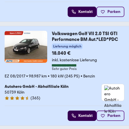
Kontakt
Parken
Volkswagen Golf VII 2.0 TSI GTI
Performance BM Aut.*LED*PDC
Lieferung möglich
18.040 €
inkl. kostenlose Lieferung
Sehr guter Preis
EZ 08/2017
•
98.987 km
•
180 kW (245 PS)
•
Benzin
Autohero GmbH - Abholfiliale Köln
50739 Köln
(
365
)
4.6 Sterne
Kontakt
Parken