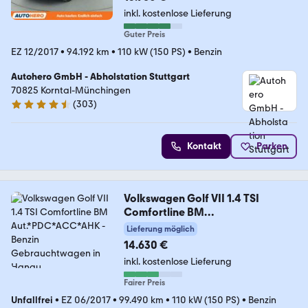
inkl. kostenlose Lieferung
Guter Preis
EZ 12/2017
•
94.192 km
•
110 kW (150 PS)
•
Benzin
Autohero GmbH - Abholstation Stuttgart
70825 Korntal-Münchingen
(
303
)
4.4 Sterne
Kontakt
Parken
Volkswagen Golf VII 1.4 TSI
Comfortline BM
Aut.*PDC*ACC*AHK
Lieferung möglich
14.630 €
inkl. kostenlose Lieferung
Fairer Preis
Unfallfrei
•
EZ 06/2017
•
99.490 km
•
110 kW (150 PS)
•
Benzin