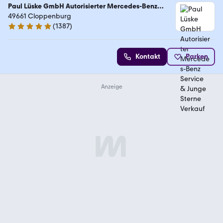
Paul Lüske GmbH Autorisierter Mercedes-Benz
Service & Junge Sterne Verkauf
49661 Cloppenburg
(
1387
)
4.9 Sterne
Kontakt
Parken