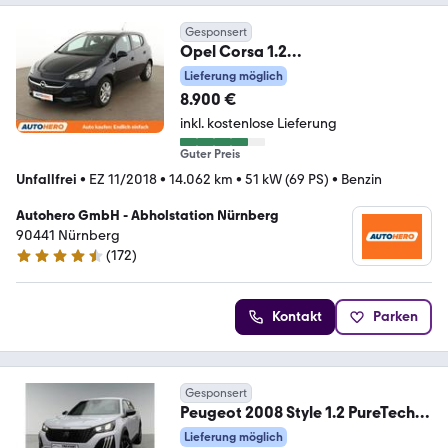
Gesponsert
Opel Corsa 1.2
Selection*PDC*KLIMA*GARANTIE
Lieferung möglich
*
8.900 €
inkl. kostenlose Lieferung
Guter Preis
Unfallfrei
•
EZ 11/2018
•
14.062 km
•
51 kW (69 PS)
•
Benzin
Autohero GmbH - Abholstation Nürnberg
90441 Nürnberg
(
172
)
4.5 Sterne
Kontakt
Parken
Gesponsert
Peugeot 2008 Style 1.2 PureTech
EU Tageszulassung
Lieferung möglich