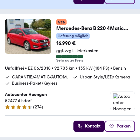
NEU
Mercedes-Benz B 220 4Matic
Urban Style Edition Garantie
Lieferung möglich
*AHK.
16.990 €
ggf. zzgl. Lieferkosten
Sehr guter Preis
Unfallfrei
•
EZ 06/2018
•
92.703 km
•
135 kW (184 PS)
•
Benzin
GARANTIE/4MATIC/AUTOM.
Urban Style/LED/Kamera
Business-Paket/Keyless
Autocenter Hoengen
52477 Alsdorf
(
274
)
4.5 Sterne
Kontakt
Parken