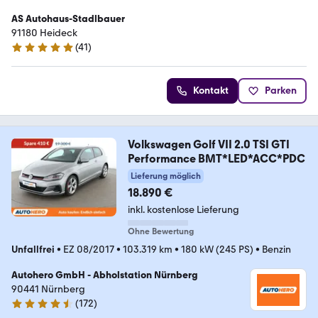
AS Autohaus-Stadlbauer
91180 Heideck
(
41
)
5 Sterne
Kontakt
Parken
Volkswagen Golf VII 2.0 TSI GTI
Performance BMT*LED*ACC*PDC
Lieferung möglich
18.890 €
inkl. kostenlose Lieferung
Ohne Bewertung
Unfallfrei
•
EZ 08/2017
•
103.319 km
•
180 kW (245 PS)
•
Benzin
Autohero GmbH - Abholstation Nürnberg
90441 Nürnberg
(
172
)
4.5 Sterne