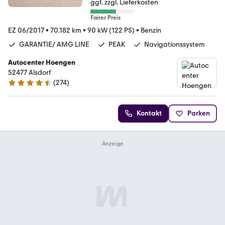
ggf. zzgl. Lieferkosten
Fairer Preis
EZ 06/2017
•
70.182 km
•
90 kW (122 PS)
•
Benzin
GARANTIE/ AMG LINE
PEAK
Navigationssystem
Autocenter Hoengen
52477 Alsdorf
(
274
)
4.5 Sterne
Kontakt
Parken