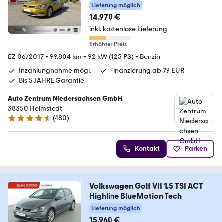
ACC
Lieferung möglich
14.970 €
inkl. kostenlose Lieferung
Erhöhter Preis
EZ 06/2017
•
99.804 km
•
92 kW (125 PS)
•
Benzin
Inzahlungnahme mögl.
Finanzierung ab 79 EUR
Bis 5 JAHRE Garantie
Auto Zentrum Niedersachsen GmbH
38350 Helmstedt
(
480
)
4.5 Sterne
Kontakt
Parken
Volkswagen Golf VII 1.5 TSI ACT
Highline BlueMotion Tech
Lieferung möglich
15.960 €