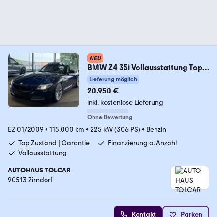
NEU
BMW Z4 35i Vollausstattung Top
Zustand Garantie
Lieferung möglich
20.950 €
inkl. kostenlose Lieferung
Ohne Bewertung
EZ 01/2009
•
115.000 km
•
225 kW (306 PS)
•
Benzin
Top Zustand | Garantie
Finanzierung o. Anzahl
Vollausstattung
AUTOHAUS TOLCAR
90513 Zirndorf
Kontakt
Parken