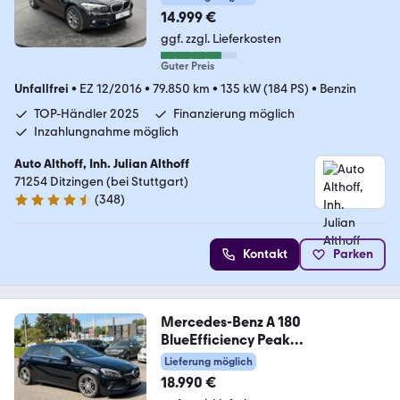
14.999 €
ggf. zzgl. Lieferkosten
Guter Preis
Unfallfrei
•
EZ 12/2016
•
79.850 km
•
135 kW (184 PS)
•
Benzin
TOP-Händler 2025
Finanzierung möglich
Inzahlungnahme möglich
Auto Althoff, Inh. Julian Althoff
71254 Ditzingen (bei Stuttgart)
(
348
)
4.7 Sterne
Kontakt
Parken
Mercedes-Benz A 180
BlueEfficiency Peak
Garantie*Amg Line*KeyL
Lieferung möglich
18.990 €