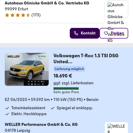
Autohaus Glinicke GmbH & Co. Vertriebs KG
99099 Erfurt
(
173
)
4.4 Sterne
Kontakt
Parken
Volkswagen T-Roc 1.5 TSI DSG
United
*StHz*ACC*SHZ*CAM*PDC*
Lieferung möglich
18.690 €
ggf. zzgl. Lieferkosten
Sehr guter Preis
EZ 06/2020
•
59.592 km
•
110 kW (150 PS)
•
Benzin
Totwinkelassistent
Spiegel el anklapp.
Elektr. Heckklappe
WELLER Performance GmbH & Co. KG
04178 Leipzig