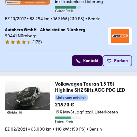
inkl. kostenlose Lieferung
Guter Preis
EZ 10/2017
•
83.294 km
•
169 kW (230 PS)
•
Benzin
Autohero GmbH - Abholstation Nürnberg
90441 Nürnberg
(
172
)
4.5 Sterne
Kontakt
Parken
Volkswagen Touran 1.5 TSI
Highline SHZ SiHz ACC PDC LED
Lieferung möglich
21.970 €
19% MwSt.
ggf. zzgl. Lieferkosten
Fairer Preis
EZ 02/2021
•
65.000 km
•
110 kW (150 PS)
•
Benzin