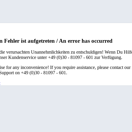
n Fehler ist aufgetreten / An error has occurred
 die verursachten Unannehmlichkeiten zu entschuldigen! Wenn Du Hilfe
unser Kundenservice unter +49 (0)30 - 81097 - 601 zur Verfügung.
se for any inconvenience! If you require assistance, please contact our
upport on +49 (0)30 - 81097 - 601.
e