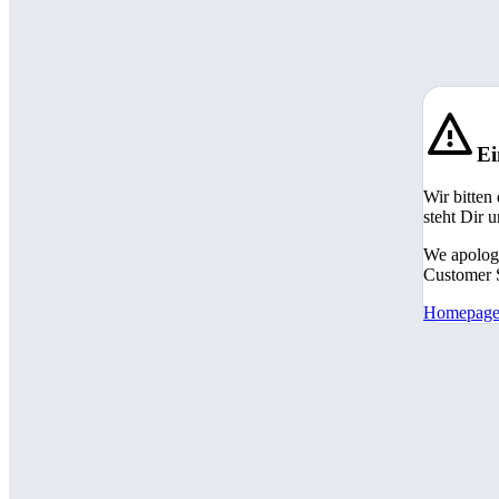
Ei
Wir bitten
steht Dir 
We apologi
Customer S
Homepag