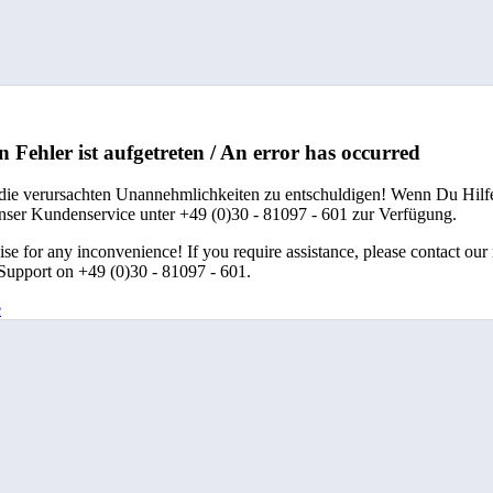
n Fehler ist aufgetreten / An error has occurred
 die verursachten Unannehmlichkeiten zu entschuldigen! Wenn Du Hilfe
unser Kundenservice unter +49 (0)30 - 81097 - 601 zur Verfügung.
se for any inconvenience! If you require assistance, please contact our
upport on +49 (0)30 - 81097 - 601.
e