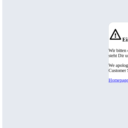
Ei
Wir bitten
steht Dir 
We apologi
Customer S
Homepag