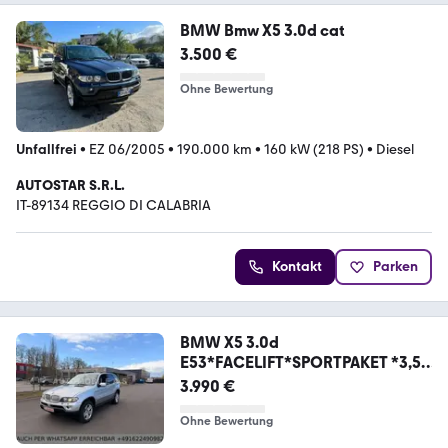
BMW Bmw X5 3.0d cat
3.500 €
Ohne Bewertung
Unfallfrei
•
EZ 06/2005
•
190.000 km
•
160 kW (218 PS)
•
Diesel
AUTOSTAR S.R.L.
IT-89134 REGGIO DI CALABRIA
Kontakt
Parken
BMW X5 3.0d
E53*FACELIFT*SPORTPAKET *3,5
T AHK*LEDER
3.990 €
Ohne Bewertung