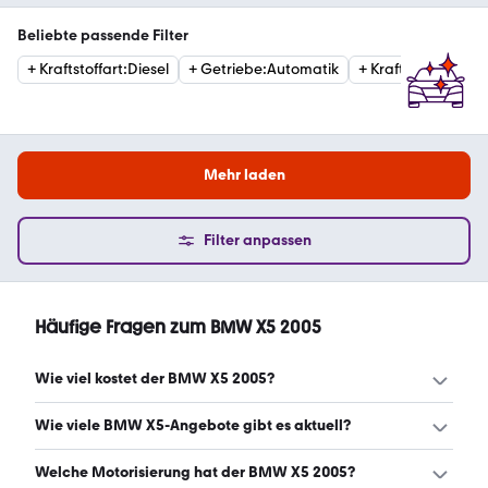
Beliebte passende Filter
+
Kraftstoffart
:
Diesel
+
Getriebe
:
Automatik
+
Kraftstoffart
:
Ben
Mehr laden
Filter anpassen
Häufige Fragen zum BMW X5 2005
Wie viel kostet der BMW X5 2005?
Ein guter Preis für einen BMW X5 2005 liegt zwischen
Wie viele BMW X5-Angebote gibt es aktuell?
4.962 € und 9.282 €. (Stand: 7.8.2026)
Es gibt insgesamt 42 BMW X5 bei mobile.de, davon 42
Welche Motorisierung hat der BMW X5 2005?