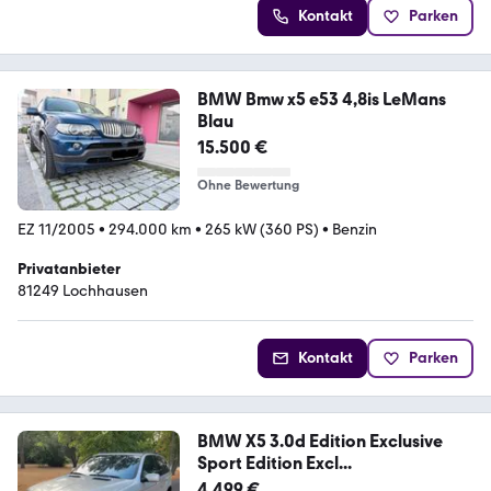
Kontakt
Parken
BMW Bmw x5 e53 4,8is LeMans
Blau
15.500 €
Ohne Bewertung
EZ 11/2005
•
294.000 km
•
265 kW (360 PS)
•
Benzin
Privatanbieter
81249 Lochhausen
Kontakt
Parken
BMW X5 3.0d Edition Exclusive
Sport Edition Excl...
4.499 €