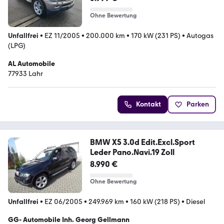
Ohne Bewertung
Unfallfrei
•
EZ 11/2005
•
200.000 km
•
170 kW (231 PS)
•
Autogas
(LPG)
AL Automobile
77933 Lahr
Kontakt
Parken
BMW X5 3.0d Edit.Excl.Sport
Leder Pano.Navi.19 Zoll
8.990 €
Ohne Bewertung
Unfallfrei
•
EZ 06/2005
•
249.969 km
•
160 kW (218 PS)
•
Diesel
GG- Automobile Inh. Georg Gellmann