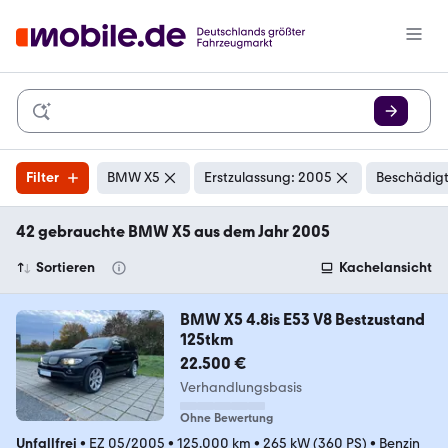
Filter
BMW X5
Erstzulassung: 2005
Beschädigt
42 gebrauchte BMW X5 aus dem Jahr 2005
Sortieren
Kachelansicht
BMW X5 4.8is E53 V8 Bestzustand
125tkm
22.500 €
Verhandlungsbasis
Ohne Bewertung
Unfallfrei
•
EZ 05/2005
•
125.000 km
•
265 kW (360 PS)
•
Benzin