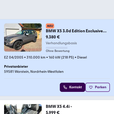
NEU
BMW X5 3.0d Edition Exclusive
Edition Exclusive
9.380 €
Verhandlungsbasis
Ohne Bewertung
EZ 04/2005
•
310.000 km
•
160 kW (218 PS)
•
Diesel
Privatanbieter
59581 Warstein, Nordrhein-Westfalen
Kontakt
Parken
BMW X5 4.4i -
5.999 €