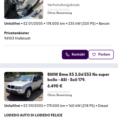
Verhandlungsbasis
Ohne Bewertung
Unfallfrei
•
EZ 01/2005
•
174.000 km
•
235 kW (320 PS)
•
Benzin
Privatanbieter
96103 Hallstadt
Kontakt
Parken
BMW Bmw X5 3.0d E53 No super
bollo - ASI - Soli 179.
6.490 €
Ohne Bewertung
Unfallfrei
•
EZ 09/2005
•
179.000 km
•
160 kW (218 PS)
•
Diesel
LODEDO AUTO DI LODEDO FELICE