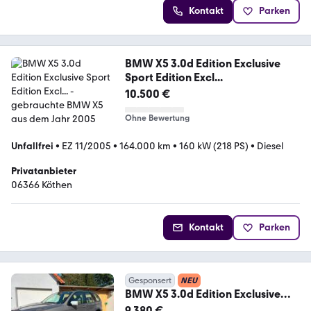
Kontakt
Parken
BMW X5 3.0d Edition Exclusive
Sport Edition Excl...
10.500 €
Ohne Bewertung
Unfallfrei
•
EZ 11/2005
•
164.000 km
•
160 kW (218 PS)
•
Diesel
Privatanbieter
06366 Köthen
Kontakt
Parken
Gesponsert
NEU
BMW X5 3.0d Edition Exclusive
Edition Exclusive
9.380 €