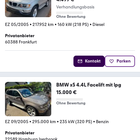
Verhandlungsbasis
Ohne Bewertung
EZ 05/2005
•
217.952 km
•
160 kW (218 PS)
•
Diesel
Privatanbieter
60388 Frankfurt
Kontakt
Parken
BMW x5 4.4L Facelift mit lpg
15.000 €
Ohne Bewertung
EZ 09/2005
•
295.000 km
•
235 kW (320 PS)
•
Benzin
Privatanbieter
22589 Hamburg Iserbrook