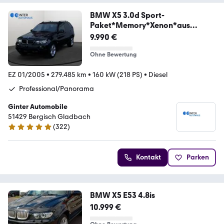
BMW X5 3.0d Sport-
Paket*Memory*Xenon*aus
1.Hand*
9.990 €
Ohne Bewertung
EZ 01/2005
•
279.485 km
•
160 kW (218 PS)
•
Diesel
Professional/Panorama
Ginter Automobile
51429 ­­­Bergisch Gladbach
(
322
)
4.9 Sterne
Kontakt
Parken
BMW X5 E53 4.8is
10.999 €