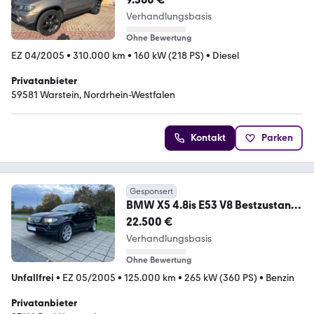
Verhandlungsbasis
Ohne Bewertung
EZ 04/2005
•
310.000 km
•
160 kW (218 PS)
•
Diesel
Privatanbieter
59581 Warstein, Nordrhein-Westfalen
Kontakt
Parken
Gesponsert
BMW X5 4.8is E53 V8 Bestzustand
125tkm
22.500 €
Verhandlungsbasis
Ohne Bewertung
Unfallfrei
•
EZ 05/2005
•
125.000 km
•
265 kW (360 PS)
•
Benzin
Privatanbieter