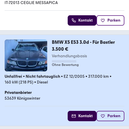
IT-72013 CEGLIE MESSAPICA
Kontakt
Parken
BMW X5 E53 3.0d - Für Bastler
3.500 €
Verhandlungsbasis
Ohne Bewertung
Unfallfrei
•
Nicht fahrtauglich
•
EZ 12/2005
•
317.000 km
•
160 kW (218 PS)
•
Diesel
Privatanbieter
53639 Königswinter
Kontakt
Parken