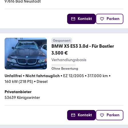
97616 Bad Neustadt
Kontakt
Parken
Gesponsert
BMW X5 E53 3.0d - Für Bastler
3.500 €
Verhandlungsbasis
Ohne Bewertung
Unfallfrei
•
Nicht fahrtauglich
•
EZ 12/2005
•
317.000 km
•
160 kW (218 PS)
•
Diesel
Privatanbieter
53639 Königswinter
Kontakt
Parken