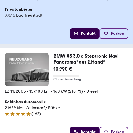
Privatanbieter
97616 Bad Neustadt
Kontakt
Parken
BMW X5 3.0 d Steptronic Navi
Panorama*aus 2.Hand*
10.990 €
Ohne Bewertung
EZ 11/2005
•
157.100 km
•
160 kW (218 PS)
•
Diesel
Sahinbas Automobile
21629 Neu Wulmstorf / Rübke
(
162
)
4.8 Sterne
Kontakt
Parken