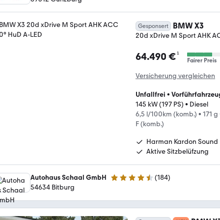
BMW X3
Gesponsert
20d xDrive M Sport AHK 
¹
64.490 €
Fairer Preis
Versicherung vergleichen
Unfallfrei
•
Vorführfahrzeu
145 kW (197 PS)
•
Diesel
6,5 l/100km (komb.)
•
171 g
F (komb.)
Harman Kardon Sound
Aktive Sitzbelüfzung
Autohaus Schaal GmbH
(
184
)
4.5 Sterne
54634 Bitburg