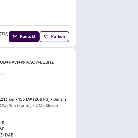
(
117
)
Kontakt
Parken
UD+NAVI+PRIVACY+EL.SITZ
.213 km
•
153 kW (208 PS)
•
Benzin
 CO₂/km (komb.)
•
CO₂-Klasse
US
60
Z+DAB