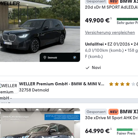
BMW X
Gesponsert
NEU
20d xDr M SPORT AdLED,A
¹
49.900 €
Sehr guter P
Versicherung vergleichen
Unfallfrei
•
EZ 01/2026
•
2
6,0 l/100km (komb.)
•
158 
F (komb.)
Navi
WELLER Premium GmbH - BMW & MINI Vertragshändler
(
4.1 Sterne
32758 Detmold
BMW X
Gesponsert
NEU
30e xDrive M Sport AHK Driv
¹
64.990 €
Fairer Preis