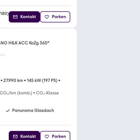
180
)
Kontakt
Parken
PANO H&K ACC KoZg 360°
•
27.990 km
•
145 kW (197 PS)
•
 CO₂/km (komb.)
•
CO₂-Klasse
p
Panorama Glasdach
Kontakt
Parken