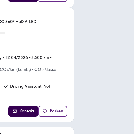
ACC 360° HuD A-LED
g
•
EZ 04/2026
•
2.500 km
•
 CO₂/km (komb.)
•
CO₂-Klasse
Driving Assistant Prof
Kontakt
Parken