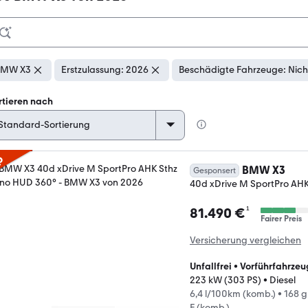
BMW X3
Erstzulassung: 2026
Beschädigte Fahrzeuge: Nich
rtieren nach
p
BMW X3
Gesponsert
40d xDrive M SportPro AH
¹
81.490 €
Fairer Preis
Versicherung vergleichen
Unfallfrei
•
Vorführfahrzeu
223 kW (303 PS)
•
Diesel
6,4 l/100km (komb.)
•
168 
F (komb.)