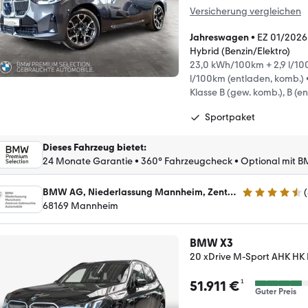
Versicherung vergleichen
Jahreswagen
•
EZ 01/2026
Hybrid (Benzin/Elektro)
23,0 kWh/100km + 2,9 l/100
l/100km (entladen, komb.)
Klasse B (gew. komb.), B (e
Sportpaket
Dieses Fahrzeug bietet
:
24 Monate Garantie
•
360° Fahrzeugcheck
•
Optional mit B
BMW AG, Niederlassung Mannheim, Zentrum Gebrauchte Automobile
(
4.6 Sterne
68169 Mannheim
BMW X3
20 xDrive M-Sport AHK HK
¹
51.911 €
Guter Preis