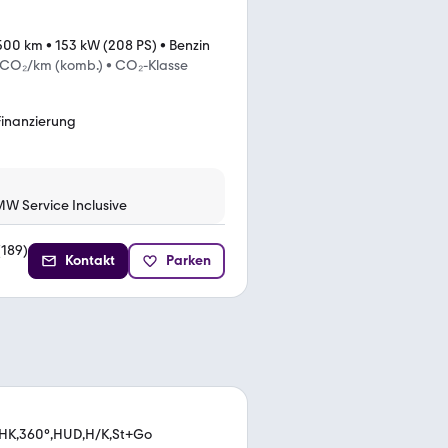
.500 km
•
153 kW (208 PS)
•
Benzin
 CO₂/km (komb.)
•
CO₂-Klasse
Finanzierung
MW Service Inclusive
(
189
)
Kontakt
Parken
HK,360°,HUD,H/K,St+Go