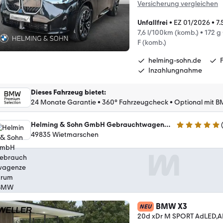
Versicherung vergleichen
Unfallfrei
•
EZ 01/2026
•
7
7,6 l/100km (komb.)
•
172 g
F (komb.)
helming-sohn.de
Inzahlungnahme
Dieses Fahrzeug bietet
:
24 Monate Garantie
•
360° Fahrzeugcheck
•
Optional mit B
Helming & Sohn GmbH Gebrauchtwagenzentrum (BMW Vertragshändler)
5 Sterne
49835 Wietmarschen
BMW X3
NEU
20d xDr M SPORT AdLED,A