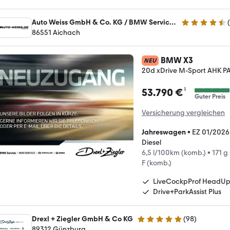
Auto Weiss GmbH & Co. KG / BMW Service - MINI Service
(
4.6 Sterne
86551 Aichach
BMW X3
NEU
20d xDrive M-Sport AHK 
¹
53.790 €
Guter Preis
Versicherung vergleichen
Jahreswagen
•
EZ 01/2026
Diesel
6,5 l/100km (komb.)
•
171 g
F (komb.)
LiveCockpProf HeadU
Drive+ParkAssist Plus
Drexl + Ziegler GmbH & Co KG
(
98
)
4.8 Sterne
89312 Günzburg