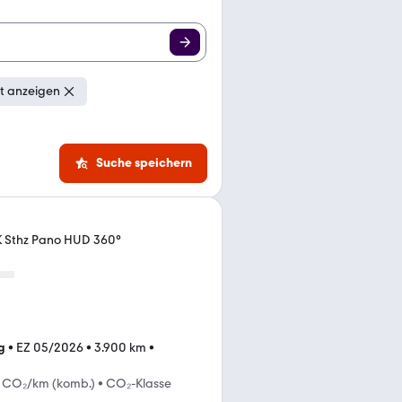
t anzeigen
Suche speichern
K Sthz Pano HUD 360°
g
•
EZ 05/2026
•
3.900 km
•
g CO₂/km (komb.)
•
CO₂-Klasse