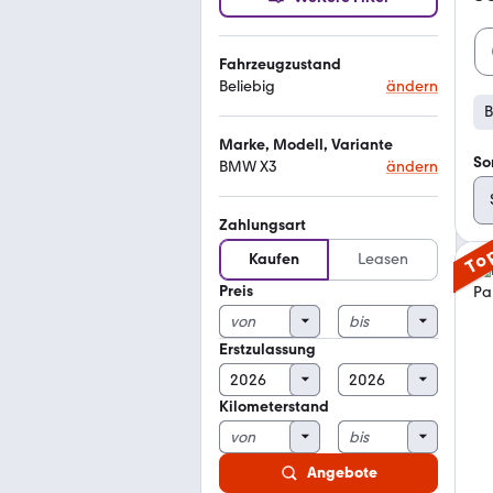
Fahrzeugzustand
Beliebig
ändern
Marke, Modell, Variante
So
BMW X3
ändern
Zahlungsart
To
Kaufen
Leasen
Preis
Erstzulassung
Kilometerstand
Angebote