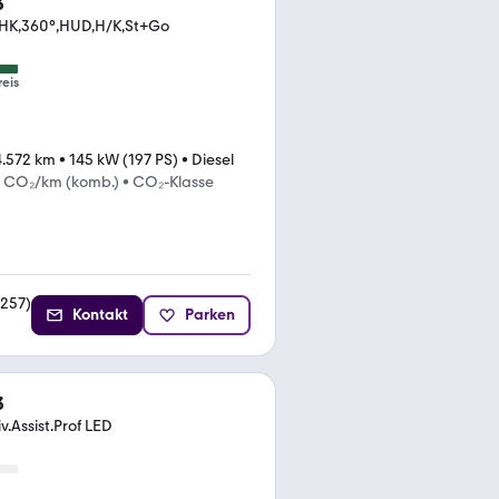
3
HK,360°,HUD,H/K,St+Go
reis
4.572 km
•
145 kW (197 PS)
•
Diesel
g CO₂/km (komb.)
•
CO₂-Klasse
257
)
Kontakt
Parken
3
.Assist.Prof LED