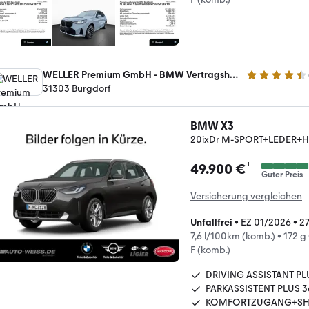
WELLER Premium GmbH - BMW Vertragshändler - MINI Servicebetrieb
4.4 Sterne
31303 Burgdorf
BMW X3
20ixDr M-SPORT+LEDER+H
¹
49.900 €
Guter Preis
Versicherung vergleichen
Unfallfrei
•
EZ 01/2026
•
27
7,6 l/100km (komb.)
•
172 g
F (komb.)
DRIVING ASSISTANT PL
PARKASSISTENT PLUS 3
KOMFORTZUGANG+SH