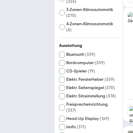
(
326
)
3-Zonen-Klimaautomatik
(
270
)
4-Zonen-Klimaautomatik
(
6
)
Ausstattung
Bluetooth
(
339
)
Bordcomputer
(
359
)
CD-Spieler
(
19
)
Elektr. Fensterheber
(
359
)
Elektr. Seitenspiegel
(
370
)
Elektr. Sitzeinstellung
(
374
)
Freisprecheinrichtung
(
337
)
Head-Up Display
(
169
)
Isofix
(
311
)