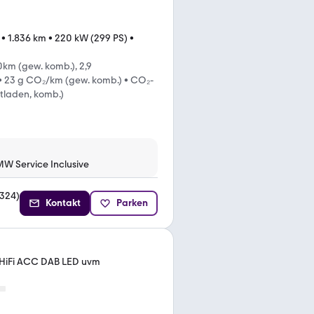
•
1.836 km
•
220 kW (299 PS)
•
km (gew. komb.), 2,9
•
23 g CO₂/km (gew. komb.)
•
CO₂-
ntladen, komb.)
MW Service Inclusive
324
)
Kontakt
Parken
 HiFi ACC DAB LED uvm