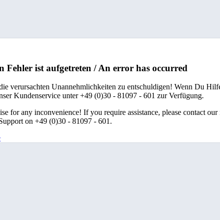
n Fehler ist aufgetreten / An error has occurred
 die verursachten Unannehmlichkeiten zu entschuldigen! Wenn Du Hilfe
unser Kundenservice unter +49 (0)30 - 81097 - 601 zur Verfügung.
se for any inconvenience! If you require assistance, please contact our
upport on +49 (0)30 - 81097 - 601.
e