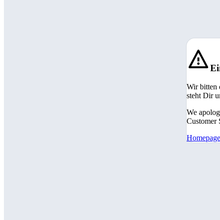
Ei
Wir bitten
steht Dir 
We apologi
Customer S
Homepag