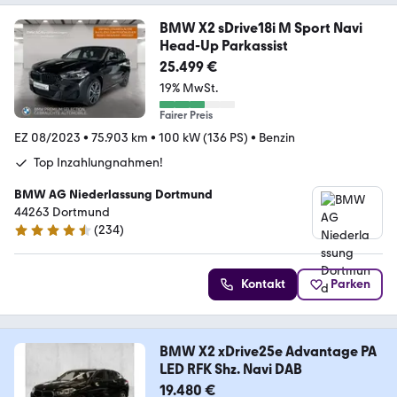
BMW X2 sDrive18i M Sport Navi
Head-Up Parkassist
25.499 €
19% MwSt.
Fairer Preis
EZ 08/2023
•
75.903 km
•
100 kW (136 PS)
•
Benzin
Top Inzahlungnahmen!
BMW AG Niederlassung Dortmund
44263 Dortmund
(
234
)
4.4 Sterne
Kontakt
Parken
BMW X2 xDrive25e Advantage PA
LED RFK Shz. Navi DAB
19.480 €