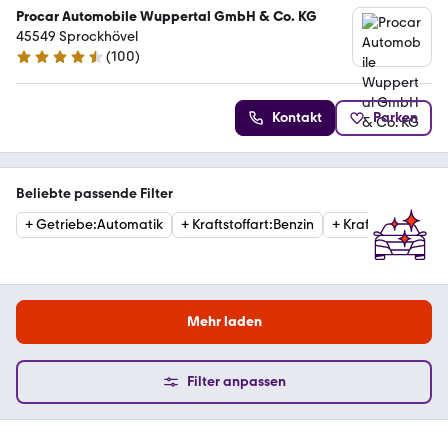
Procar Automobile Wuppertal GmbH & Co. KG
45549 Sprockhövel
(
100
)
4.7 Sterne
Kontakt
Parken
Beliebte passende Filter
+
Getriebe
:
Automatik
+
Kraftstoffart
:
Benzin
+
Kraftstoffart
:
Die
Mehr laden
Filter anpassen