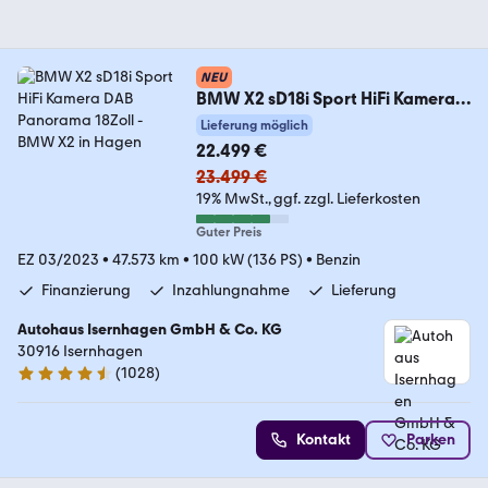
NEU
BMW X2 sD18i Sport HiFi Kamera
DAB Panorama 18Zoll
Lieferung möglich
22.499 €
23.499 €
19% MwSt.
ggf. zzgl. Lieferkosten
Guter Preis
EZ 03/2023
•
47.573 km
•
100 kW (136 PS)
•
Benzin
Finanzierung
Inzahlungnahme
Lieferung
Autohaus Isernhagen GmbH & Co. KG
30916 Isernhagen
(
1028
)
4.5 Sterne
Kontakt
Parken