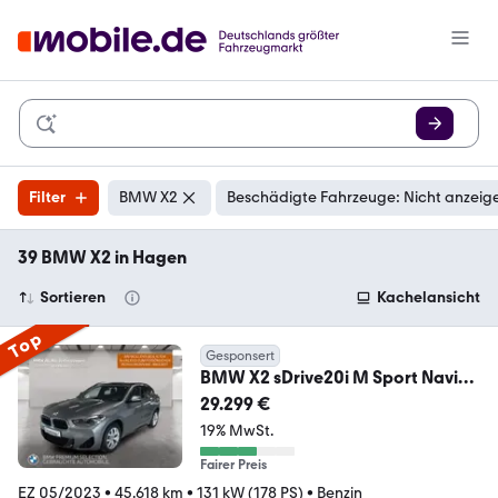
Filter
BMW X2
Beschädigte Fahrzeuge: Nicht anzeig
39 BMW X2 in Hagen
Sortieren
Kachelansicht
Top
Gesponsert
BMW X2 sDrive20i M Sport Navi
Head-Up Parkassist
29.299 €
19% MwSt.
Fairer Preis
EZ 05/2023
•
45.618 km
•
131 kW (178 PS)
•
Benzin