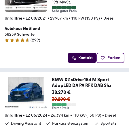
19% MwSt.
Sehr guter Preis
Unfallfrei
•
EZ 08/2021
•
29.987 km
•
110 kW (150 PS)
•
Diesel
Autohaus Nattland
58239 Schwerte
(
299
)
4.3 Sterne
Kontakt
Parken
BMW X2 sDrive18d M Sport
AdapLED DA PA RFK DAB Shz
38.270 €
39.290 €
Fairer Preis
Unfallfrei
•
EZ 06/2024
•
26.394 km
•
110 kW (150 PS)
•
Diesel
Driving Assistant
Parkassistenzsystem
Sportsitz