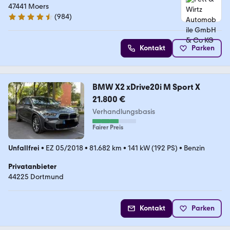
47441 Moers
(
984
)
4.4 Sterne
Kontakt
Parken
BMW X2 xDrive20i M Sport X
21.800 €
Verhandlungsbasis
Fairer Preis
Unfallfrei
•
EZ 05/2018
•
81.682 km
•
141 kW (192 PS)
•
Benzin
Privatanbieter
44225 Dortmund
Kontakt
Parken