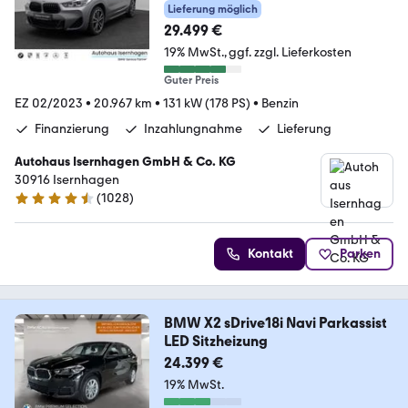
Kamera Individual 19"
Lieferung möglich
29.499 €
19% MwSt.
ggf. zzgl. Lieferkosten
Guter Preis
EZ 02/2023
•
20.967 km
•
131 kW (178 PS)
•
Benzin
Finanzierung
Inzahlungnahme
Lieferung
Autohaus Isernhagen GmbH & Co. KG
30916 Isernhagen
(
1028
)
4.5 Sterne
Kontakt
Parken
BMW X2 sDrive18i Navi Parkassist
LED Sitzheizung
24.399 €
19% MwSt.