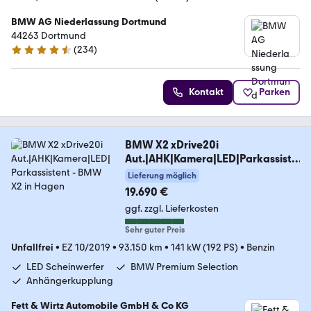
BMW AG Niederlassung Dortmund
44263 Dortmund
(
234
)
4.4 Sterne
Kontakt
Parken
BMW X2 xDrive20i
Aut.|AHK|Kamera|LED|Parkassiste
nt
Lieferung möglich
19.690 €
ggf. zzgl. Lieferkosten
Sehr guter Preis
Unfallfrei
•
EZ 10/2019
•
93.150 km
•
141 kW (192 PS)
•
Benzin
LED Scheinwerfer
BMW Premium Selection
Anhängerkupplung
Fett & Wirtz Automobile GmbH & Co KG