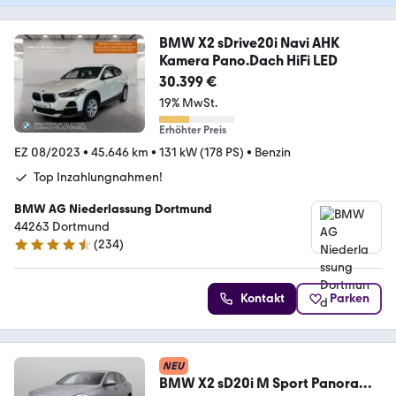
BMW X2 sDrive20i Navi AHK
Kamera Pano.Dach HiFi LED
30.399 €
19% MwSt.
Erhöhter Preis
EZ 08/2023
•
45.646 km
•
131 kW (178 PS)
•
Benzin
Top Inzahlungnahmen!
BMW AG Niederlassung Dortmund
44263 Dortmund
(
234
)
4.4 Sterne
Kontakt
Parken
NEU
BMW X2 sD20i M Sport Panorama