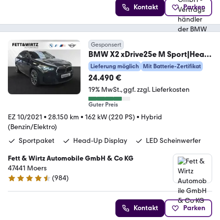
Kontakt
Parken
Gesponsert
BMW X2 xDrive25e M Sport|Head-
Up|HiFi|Parkassistent
Lieferung möglich
Mit Batterie-Zertifikat
24.490 €
19% MwSt.
ggf. zzgl. Lieferkosten
Guter Preis
EZ 10/2021
•
28.150 km
•
162 kW (220 PS)
•
Hybrid
(Benzin/Elektro)
Sportpaket
Head-Up Display
LED Scheinwerfer
Fett & Wirtz Automobile GmbH & Co KG
47441 Moers
(
984
)
4.4 Sterne
Kontakt
Parken