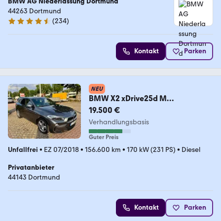
BMW AG Niederlassung Dortmund
44263 Dortmund
(
234
)
4.4 Sterne
Kontakt
Parken
NEU
BMW X2 xDrive25d M
Sport/Allrad/PANO/Steptronic
19.500 €
Verhandlungsbasis
Guter Preis
Unfallfrei
•
EZ 07/2018
•
156.600 km
•
170 kW (231 PS)
•
Diesel
Privatanbieter
44143 Dortmund
Kontakt
Parken