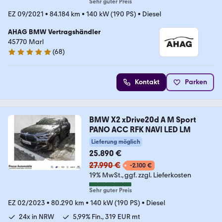
Sehr guter Preis
EZ 09/2021
•
84.184 km
•
140 kW (190 PS)
•
Diesel
AHAG BMW Vertragshändler
45770 Marl
(
68
)
5 Sterne
Kontakt
Parken
BMW X2 xDrive20d A M Sport
PANO ACC RFK NAVI LED LM
Lieferung möglich
25.890 €
27.990 €
-2.100 €
19% MwSt.
ggf. zzgl. Lieferkosten
Sehr guter Preis
EZ 02/2023
•
80.290 km
•
140 kW (190 PS)
•
Diesel
24x in NRW
5,99% Fin., 319 EUR mt