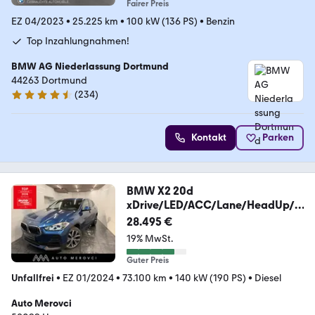
Fairer Preis
EZ 04/2023
•
25.225 km
•
100 kW (136 PS)
•
Benzin
Top Inzahlungnahmen!
BMW AG Niederlassung Dortmund
44263 Dortmund
(
234
)
4.4 Sterne
Kontakt
Parken
BMW X2 20d
xDrive/LED/ACC/Lane/HeadUp/P
ano/AppleCar
28.495 €
19% MwSt.
Guter Preis
Unfallfrei
•
EZ 01/2024
•
73.100 km
•
140 kW (190 PS)
•
Diesel
Auto Merovci