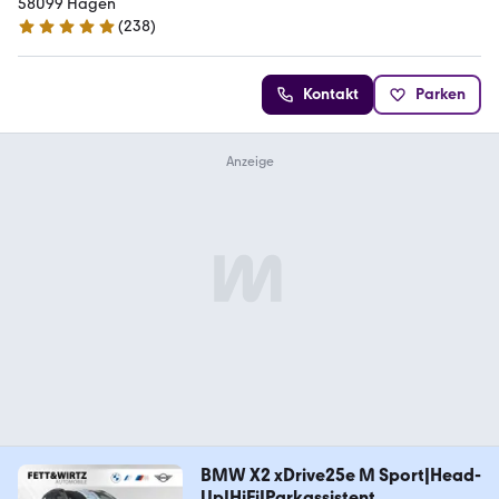
58099 Hagen
(
238
)
4.9 Sterne
Kontakt
Parken
BMW X2 xDrive25e M Sport|Head-
Up|HiFi|Parkassistent