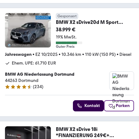
Gesponsert
BMW X2 sDrive20d M Sport
Driv.Assist.Prof Head-Up
38.999 €
19% MwSt.
Guter Preis
Jahreswagen
•
EZ 10/2025
•
10.346 km
•
110 kW (150 PS)
•
Diesel
Ehem. UPE: 61.710 EUR
BMW AG Niederlassung Dortmund
44263 Dortmund
(
234
)
4.4 Sterne
Kontakt
Parken
BMW X2 sDrive 18i
*FINANZIERUNG 249€+