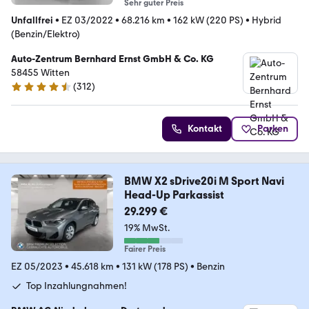
Sehr guter Preis
Unfallfrei
•
EZ 03/2022
•
68.216 km
•
162 kW (220 PS)
•
Hybrid
(Benzin/Elektro)
Auto-Zentrum Bernhard Ernst GmbH & Co. KG
58455 Witten
(
312
)
4.6 Sterne
Kontakt
Parken
BMW X2 sDrive20i M Sport Navi
Head-Up Parkassist
29.299 €
19% MwSt.
Fairer Preis
EZ 05/2023
•
45.618 km
•
131 kW (178 PS)
•
Benzin
Top Inzahlungnahmen!