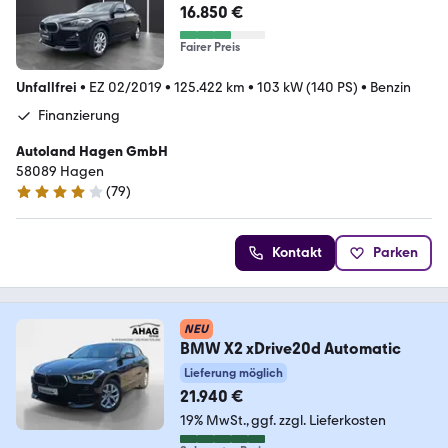
GARANTIE*
16.850 €
Fairer Preis
Unfallfrei
•
EZ 02/2019
•
125.422 km
•
103 kW (140 PS)
•
Benzin
Finanzierung
Autoland Hagen GmbH
58089 Hagen
(
79
)
4 Sterne
Kontakt
Parken
NEU
BMW X2 xDrive20d Automatic
Lieferung möglich
21.940 €
19% MwSt.
ggf. zzgl. Lieferkosten