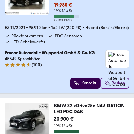
19.980 €
19% MwSt.
Guter Preis
EZ 11/2021
•
95.910 km
•
162 kW (220 PS)
•
Hybrid (Benzin/Elektro)
Rückfahrkamera
PDC Sensoren
LED-Scheinwerfer
Procar Automobile Wuppertal GmbH & Co. KG
45549 Sprockhövel
(
100
)
4.7 Sterne
Kontakt
Parken
BMW X2 xDrive25e NAVIGATION
LED PDC DAB
20.900 €
19% MwSt.