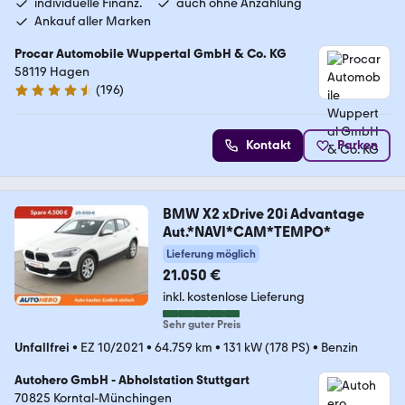
individuelle Finanz.
auch ohne Anzahlung
Ankauf aller Marken
Procar Automobile Wuppertal GmbH & Co. KG
58119 Hagen
(
196
)
4.7 Sterne
Kontakt
Parken
BMW X2 xDrive 20i Advantage
Aut.*NAVI*CAM*TEMPO*
Lieferung möglich
21.050 €
inkl. kostenlose Lieferung
Sehr guter Preis
Unfallfrei
•
EZ 10/2021
•
64.759 km
•
131 kW (178 PS)
•
Benzin
Autohero GmbH - Abholstation Stuttgart
70825 Korntal-Münchingen