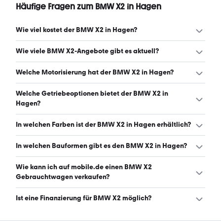
Häufige Fragen zum BMW X2 in Hagen
Wie viel kostet der BMW X2 in Hagen?
Ein guter Preis für einen BMW X2 in Hagen liegt zwischen
Wie viele BMW X2-Angebote gibt es aktuell?
21.870 € und 40.790 €. Leasingangebote starten ab 251
€ monatlich. (Stand: 9.8.2026)
Es gibt insgesamt 39 BMW X2 bei mobile.de, davon 36
Welche Motorisierung hat der BMW X2 in Hagen?
Gebraucht- und 3 Neuwagen. (Stand: 9.8.2026)
Der BMW X2 in Hagen hat Leistungen zwischen 136 und
Welche Getriebeoptionen bietet der BMW X2 in
300 PS. (Stand: 9.8.2026)
Hagen?
Der BMW X2 in Hagen ist mit automatischem und
In welchen Farben ist der BMW X2 in Hagen erhältlich?
manuellem Getriebe erhältlich. (Stand: 9.8.2026)
Den BMW X2 in Hagen gibt es in folgenden Farben: grau,
In welchen Bauformen gibt es den BMW X2 in Hagen?
schwarz, weiß, blau, grün und silber. Die häufigste Farbe
ist grau. (Stand: 9.8.2026)
Den BMW X2 in Hagen gibt es in folgenden Bauformen:
Wie kann ich auf mobile.de einen BMW X2
SUV. (Stand: 9.8.2026)
Gebrauchtwagen verkaufen?
Alle Informationen zum Verkauf an mobile.de-
Ist eine Finanzierung für BMW X2 möglich?
Ankaufstationen oder per Inserat auf mobile.de gibt es
auf unserer
Auto verkaufen
Seite.
Ja, ein Großteil der Angebote auf mobile.de kann