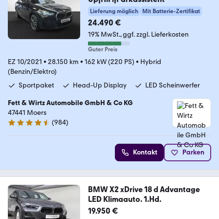
Lieferung möglich
Mit Batterie-Zertifikat
24.490 €
19% MwSt.
ggf. zzgl. Lieferkosten
Guter Preis
EZ 10/2021
•
28.150 km
•
162 kW (220 PS)
•
Hybrid
(Benzin/Elektro)
Sportpaket
Head-Up Display
LED Scheinwerfer
Fett & Wirtz Automobile GmbH & Co KG
47441 Moers
(
984
)
4.4 Sterne
Kontakt
Parken
BMW X2 xDrive 18 d Advantage
LED Klimaauto. 1.Hd.
19.950 €