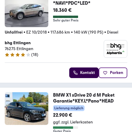
*NAVI*PDC*LED*
18.360 €
Sehr guter Preis
Unfallfrei
•
EZ 10/2018
•
117.686 km
•
140 kW (190 PS)
•
Diesel
bhg Ettlingen
76275 Ettlingen
(
18
)
4.1 Sterne
Kontakt
Parken
BMW X1 xDrive 20 d M Paket
Garantie*KEY.L*Pano*HEAD
Lieferung möglich
22.900 €
ggf. zzgl. Lieferkosten
Guter Preis