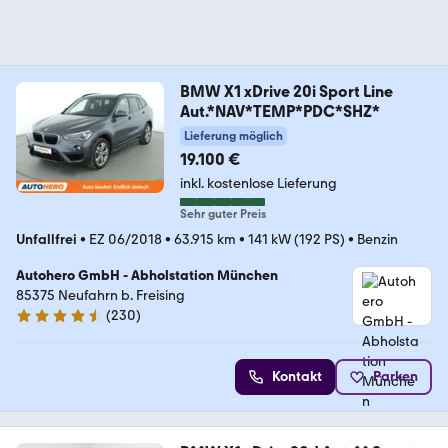
BMW X1 xDrive 20i Sport Line
Aut.*NAV*TEMP*PDC*SHZ*
Lieferung möglich
19.100 €
inkl. kostenlose Lieferung
Sehr guter Preis
Unfallfrei
•
EZ 06/2018
•
63.915 km
•
141 kW (192 PS)
•
Benzin
Autohero GmbH - Abholstation München
85375 Neufahrn b. Freising
(
230
)
4.4 Sterne
Kontakt
Parken