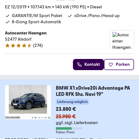
EZ 12/2019
•
107.143 km
•
140 kW (190 PS)
•
Diesel
GARANTIE/M Sport Paket
xDrive /Pano /Head up
8-Gang Sport-Automatik
Autocenter Hoengen
52477 Alsdorf
(
274
)
4.5 Sterne
Kontakt
Parken
BMW X1 xDrive20i Advantage PA
LED RFK Shz. Navi 19"
Lieferung möglich
23.880 €
25.980 €
ggf. zzgl. Lieferkosten
Fairer Preis