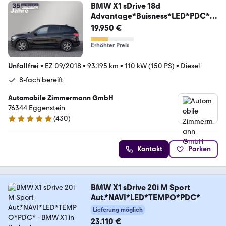
BMW X1 sDrive 18d
Advantage*Buisness*LED*PDC*8-
fach*
19.950 €
Erhöhter Preis
Unfallfrei
•
EZ 09/2018
•
93.195 km
•
110 kW (150 PS)
•
Diesel
8-fach bereift
Automobile Zimmermann GmbH
76344 Eggenstein
(
430
)
4.8 Sterne
Kontakt
Parken
BMW X1 sDrive 20i M Sport
Aut.*NAVI*LED*TEMPO*PDC*
Lieferung möglich
23.110 €