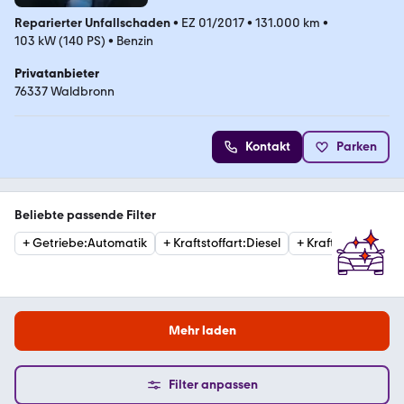
Reparierter Unfallschaden
•
EZ 01/2017
•
131.000 km
•
103 kW (140 PS)
•
Benzin
Privatanbieter
76337 Waldbronn
Kontakt
Parken
Beliebte passende Filter
+
Getriebe
:
Automatik
+
Kraftstoffart
:
Diesel
+
Kraftstoffart
:
Ben
Mehr laden
Filter anpassen