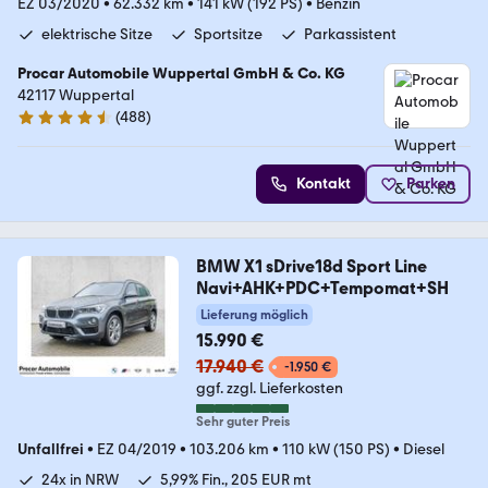
EZ 03/2020
•
62.332 km
•
141 kW (192 PS)
•
Benzin
elektrische Sitze
Sportsitze
Parkassistent
Procar Automobile Wuppertal GmbH & Co. KG
42117 Wuppertal
(
488
)
4.5 Sterne
Kontakt
Parken
BMW X1 sDrive18d Sport Line
Navi+AHK+PDC+Tempomat+SH
Lieferung möglich
15.990 €
17.940 €
-1.950 €
ggf. zzgl. Lieferkosten
Sehr guter Preis
Unfallfrei
•
EZ 04/2019
•
103.206 km
•
110 kW (150 PS)
•
Diesel
24x in NRW
5,99% Fin., 205 EUR mt