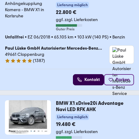
Lieferung möglich
22.800 €
ggf. zzgl. Lieferkosten
Guter Preis
Unfallfrei
•
EZ 06/2018
•
65.105 km
•
103 kW (140 PS)
•
Benzin
Paul Lüske GmbH Autorisierter Mercedes-Benz
Service & Junge Sterne Verkauf
49661 Cloppenburg
(
1387
)
4.9 Sterne
Kontakt
Parken
BMW X1 xDrive20i Advantage
Navi LED RFK AHK
Lieferung möglich
19.480 €
ggf. zzgl. Lieferkosten