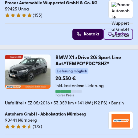
Procar Automobile Wuppertal GmbH & Co. KG
59425 Unna
(
153
)
4.8 Sterne
Kontakt
Parken
BMW X1 xDrive 20i Sport Line
Aut.*TEMPO*PDC*SHZ*
Lieferung möglich
20.530 €
inkl. kostenlose Lieferung
Fairer Preis
Unfallfrei
•
EZ 05/2016
•
33.059 km
•
141 kW (192 PS)
•
Benzin
Autohero GmbH - Abholstation Nürnberg
90441 Nürnberg
(
172
)
4.5 Sterne