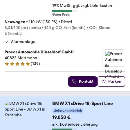
19% MwSt.
ggf. zzgl. Lieferkosten
Guter Preis
Neuwagen
•
110 kW (150 PS)
•
Diesel
5,3 l/100km (komb.)
•
140 g CO₂/km (komb.)
•
CO₂-Klasse
E (komb.)
Alarmanlage
Procar Automobile Düsseldorf GmbH
40822 Mettmann
(
139
)
4.9 Sterne
Kontakt
Parken
BMW X1 sDrive 18i Sport Line
Lieferung möglich
19.050 €
inkl. kostenlose Lieferung