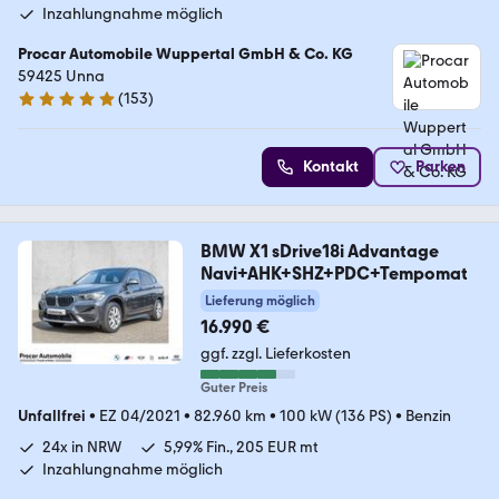
Inzahlungnahme möglich
Procar Automobile Wuppertal GmbH & Co. KG
59425 Unna
(
153
)
4.8 Sterne
Kontakt
Parken
BMW X1 sDrive18i Advantage
Navi+AHK+SHZ+PDC+Tempomat
Lieferung möglich
16.990 €
ggf. zzgl. Lieferkosten
Guter Preis
Unfallfrei
•
EZ 04/2021
•
82.960 km
•
100 kW (136 PS)
•
Benzin
24x in NRW
5,99% Fin., 205 EUR mt
Inzahlungnahme möglich