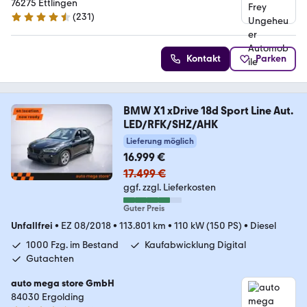
76275 Ettlingen
(
231
)
4.6 Sterne
Kontakt
Parken
BMW X1 xDrive 18d Sport Line Aut.
LED/RFK/SHZ/AHK
Lieferung möglich
16.999 €
17.499 €
ggf. zzgl. Lieferkosten
Guter Preis
Unfallfrei
•
EZ 08/2018
•
113.801 km
•
110 kW (150 PS)
•
Diesel
1000 Fzg. im Bestand
Kaufabwicklung Digital
Gutachten
auto mega store GmbH
84030 Ergolding