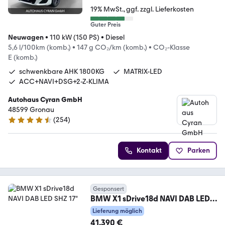
19% MwSt.
ggf. zzgl. Lieferkosten
Guter Preis
Neuwagen
•
110 kW (150 PS)
•
Diesel
5,6 l/100km (komb.)
•
147 g CO₂/km (komb.)
•
CO₂-Klasse
E (komb.)
schwenkbare AHK 1800KG
MATRIX-LED
ACC+NAVI+DSG+2-Z-KLIMA
Autohaus Cyran GmbH
48599 Gronau
(
254
)
4.6 Sterne
Kontakt
Parken
Gesponsert
BMW X1 sDrive18d NAVI DAB LED
SHZ 17"
Lieferung möglich
41.390 €