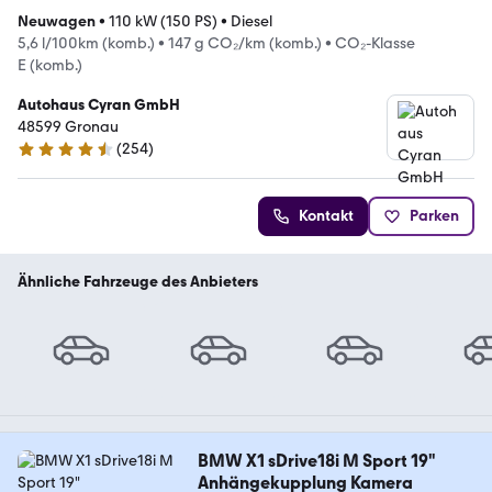
Neuwagen
•
110 kW (150 PS)
•
Diesel
5,6 l/100km (komb.)
•
147 g CO₂/km (komb.)
•
CO₂-Klasse
E (komb.)
Autohaus Cyran GmbH
48599 Gronau
(
254
)
4.6 Sterne
Kontakt
Parken
Ähnliche Fahrzeuge des Anbieters
BMW X1 sDrive18i M Sport 19"
Anhängekupplung Kamera