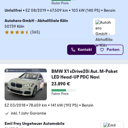
Guter Preis
Unfallfrei
•
EZ 08/2019
•
67.509 km
•
103 kW (140 PS)
•
Benzin
Autohero GmbH - Abholfiliale Köln
50739 Köln
(
365
)
4.6 Sterne
Kontakt
Parken
BMW X1 xDrive20i Aut. M-Paket
LED Head-UP PDC Navi
23.890 €
Fairer Preis
EZ 03/2018
•
78.659 km
•
141 kW (192 PS)
•
Benzin
inkl. 1 Jahr Garantie
Emil Frey Ungeheuer Automobile