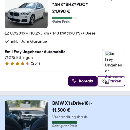
*AHK*SHZ*PDC*
21.990 €
Guter Preis
EZ 07/2019
•
110.295 km
•
140 kW (190 PS)
•
Diesel
inkl. 1 Jahr Garantie
Emil Frey Ungeheuer Automobile
76275 Ettlingen
(
231
)
4.6 Sterne
Kontakt
Parken
BMW X1 sDrive18i -
11.500 €
Verhandlungsbasis
Sehr guter Preis