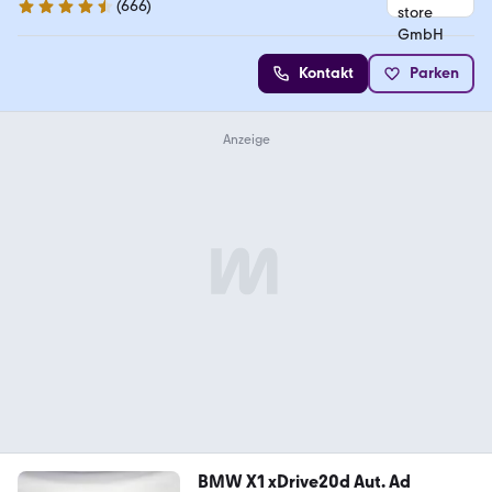
(
666
)
4.4 Sterne
Kontakt
Parken
BMW X1 xDrive20d Aut. Ad