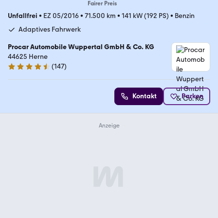
Fairer Preis
Unfallfrei
•
EZ 05/2016
•
71.500 km
•
141 kW (192 PS)
•
Benzin
Adaptives Fahrwerk
Procar Automobile Wuppertal GmbH & Co. KG
44625 Herne
(
147
)
4.4 Sterne
Kontakt
Parken