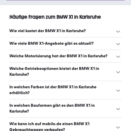
Häufige Fragen zum BMW X1 in Karlsruhe
Wie viel kostet der BMW X1 in Karlsruhe?
Ein guter Preis für einen BMW X1 in Karlsruhe liegt
Wie viele BMW X1-Angebote gibt es aktuell?
zwischen 21.840 € und 42.766 €. Leasingangebote
starten ab 325 € monatlich. (Stand: 10.8.2026)
Es gibt insgesamt 128 BMW X1 bei mobile.de, davon 98
Welche Motorisierung hat der BMW X1 in Karlsruhe?
Gebraucht- und 30 Neuwagen. (Stand: 10.8.2026)
Der BMW X1 in Karlsruhe hat Leistungen zwischen 129 und
Welche Getriebeoptionen bietet der BMW X1 in
227 PS. (Stand: 10.8.2026)
Karlsruhe?
Der BMW X1 in Karlsruhe ist mit automatischem und
In welchen Farben ist der BMW X1 in Karlsruhe
manuellem Getriebe erhältlich. (Stand: 10.8.2026)
erhältlich?
Den BMW X1 in Karlsruhe gibt es in folgenden Farben:
In welchen Bauformen gibt es den BMW X1 in
schwarz, weiß, grau, silber, blau, beige und braun. Die
Karlsruhe?
häufigste Farbe ist schwarz. (Stand: 10.8.2026)
Den BMW X1 in Karlsruhe gibt es in folgenden Bauformen:
Wie kann ich auf mobile.de einen BMW X1
SUV. (Stand: 10.8.2026)
Gebrauchtwagen verkaufen?