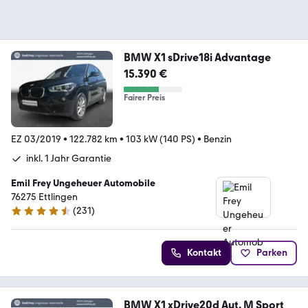
BMW X1 sDrive18i Advantage
15.390 €
Fairer Preis
EZ 03/2019
•
122.782 km
•
103 kW (140 PS)
•
Benzin
inkl. 1 Jahr Garantie
Emil Frey Ungeheuer Automobile
76275 Ettlingen
(
231
)
4.6 Sterne
Kontakt
Parken
BMW X1 xDrive20d Aut. M Sport