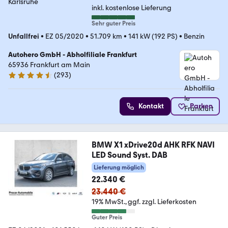
inkl. kostenlose Lieferung
Sehr guter Preis
Unfallfrei
•
EZ 05/2020
•
51.709 km
•
141 kW (192 PS)
•
Benzin
Autohero GmbH - Abholfiliale Frankfurt
65936 Frankfurt am Main
(
293
)
4.6 Sterne
Kontakt
Parken
BMW X1 xDrive20d AHK RFK NAVI
LED Sound Syst. DAB
Lieferung möglich
22.340 €
23.440 €
19% MwSt.
ggf. zzgl. Lieferkosten
Guter Preis