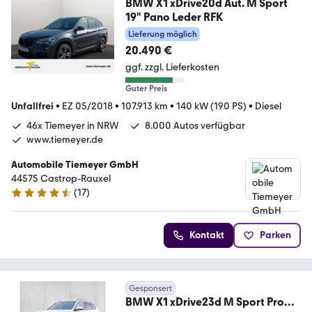
BMW X1 xDrive20d Aut. M Sport
19" Pano Leder RFK
Lieferung möglich
20.490 €
ggf. zzgl. Lieferkosten
Guter Preis
Unfallfrei
•
EZ 05/2018
•
107.913 km
•
140 kW (190 PS)
•
Diesel
46x Tiemeyer in NRW
8.000 Autos verfügbar
www.tiemeyer.de
Automobile Tiemeyer GmbH
44575 Castrop-Rauxel
(
17
)
4.6 Sterne
Kontakt
Parken
Gesponsert
BMW X1 xDrive23d M Sport Pro