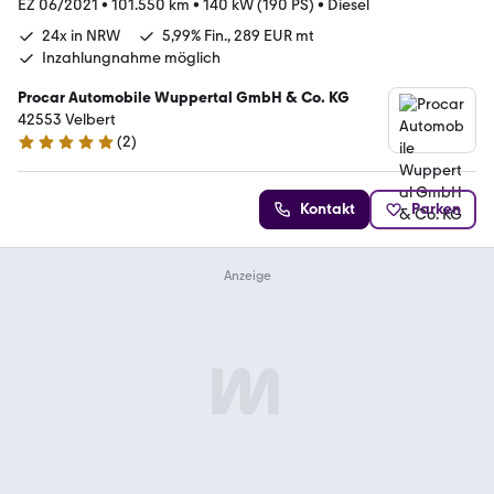
EZ 06/2021
•
101.550 km
•
140 kW (190 PS)
•
Diesel
24x in NRW
5,99% Fin., 289 EUR mt
Inzahlungnahme möglich
Procar Automobile Wuppertal GmbH & Co. KG
42553 Velbert
(
2
)
5 Sterne
Kontakt
Parken