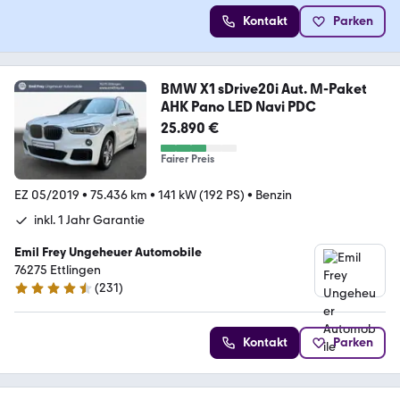
Kontakt
Parken
BMW X1 sDrive20i Aut. M-Paket
AHK Pano LED Navi PDC
25.890 €
Fairer Preis
EZ 05/2019
•
75.436 km
•
141 kW (192 PS)
•
Benzin
inkl. 1 Jahr Garantie
Emil Frey Ungeheuer Automobile
76275 Ettlingen
(
231
)
4.6 Sterne
Kontakt
Parken