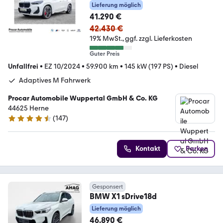
AHK Pano HuD H/K DA Pro
Lieferung möglich
41.290 €
42.430 €
19% MwSt.
ggf. zzgl. Lieferkosten
Guter Preis
Unfallfrei
•
EZ 10/2024
•
59.900 km
•
145 kW (197 PS)
•
Diesel
Adaptives M Fahrwerk
Procar Automobile Wuppertal GmbH & Co. KG
44625 Herne
(
147
)
4.4 Sterne
Kontakt
Parken
Gesponsert
BMW X1 sDrive18d
Lieferung möglich
46.890 €