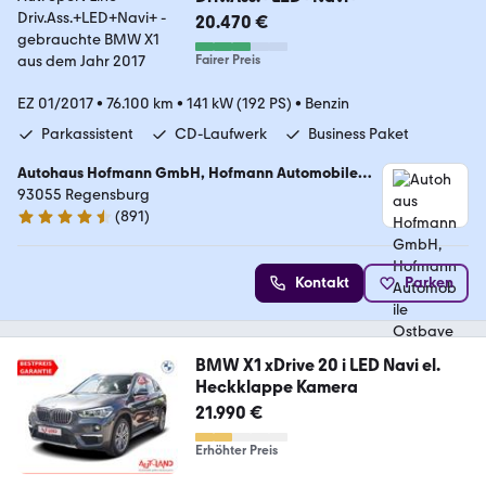
20.470 €
Fairer Preis
EZ 01/2017
•
76.100 km
•
141 kW (192 PS)
•
Benzin
Parkassistent
CD-Laufwerk
Business Paket
Autohaus Hofmann GmbH, Hofmann Automobile
Ostbayern
93055 Regensburg
(
891
)
4.7 Sterne
Kontakt
Parken
BMW X1 xDrive 20 i LED Navi el.
Heckklappe Kamera
21.990 €
Erhöhter Preis