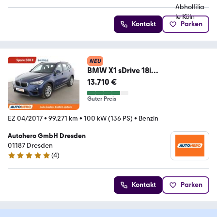
Kontakt
Parken
NEU
BMW X1 sDrive 18i
Advantage*TEMPO*PDC*SHZ*KL
13.710 €
IMA*
Guter Preis
EZ 04/2017
•
99.271 km
•
100 kW (136 PS)
•
Benzin
Autohero GmbH Dresden
01187 Dresden
(
4
)
5 Sterne
Kontakt
Parken