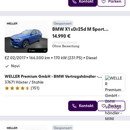
Kontakt
Parken
Gesponsert
BMW X1 xDr25d M Sport
Navi+,Pano,AHK,HUD,RFK,HiFi
14.990 €
Ohne Bewertung
EZ 02/2017
•
166.500 km
•
170 kW (231 PS)
•
Diesel
Navi
WELLER Premium GmbH - BMW Vertragshändler -
MINI Servicebetrieb
37671 Höxter / Stahle
(
151
)
4.5 Sterne
Kontakt
Parken
Gesponsert