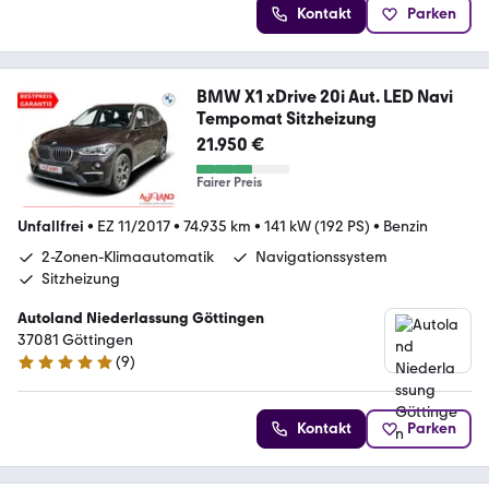
Kontakt
Parken
BMW X1 xDrive 20i Aut. LED Navi
Tempomat Sitzheizung
21.950 €
Fairer Preis
Unfallfrei
•
EZ 11/2017
•
74.935 km
•
141 kW (192 PS)
•
Benzin
2-Zonen-Klimaautomatik
Navigationssystem
Sitzheizung
Autoland Niederlassung Göttingen
37081 Göttingen
(
9
)
5 Sterne
Kontakt
Parken