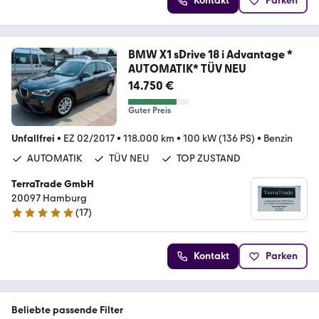
Kontakt
Parken
BMW X1 sDrive 18 i Advantage *
AUTOMATIK* TÜV NEU
14.750 €
Guter Preis
Unfallfrei
•
EZ 02/2017
•
118.000 km
•
100 kW (136 PS)
•
Benzin
AUTOMATIK
TÜV NEU
TOP ZUSTAND
TerraTrade GmbH
20097 Hamburg
(
17
)
4.8 Sterne
Kontakt
Parken
Beliebte passende Filter