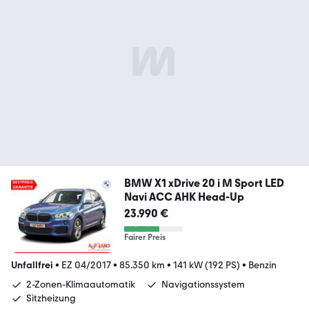
BMW X1 xDrive 20 i M Sport LED
Navi ACC AHK Head-Up
23.990 €
Fairer Preis
Unfallfrei
•
EZ 04/2017
•
85.350 km
•
141 kW (192 PS)
•
Benzin
2-Zonen-Klimaautomatik
Navigationssystem
Sitzheizung