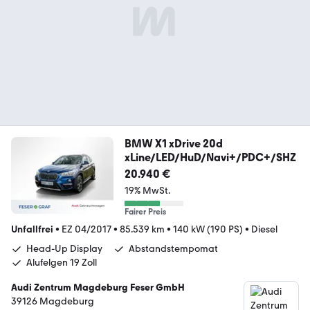
BMW X1 xDrive 20d
xLine/LED/HuD/Navi+/PDC+/SHZ
20.940 €
19% MwSt.
Fairer Preis
Unfallfrei
•
EZ 04/2017
•
85.539 km
•
140 kW (190 PS)
•
Diesel
Head-Up Display
Abstandstempomat
Alufelgen 19 Zoll
Audi Zentrum Magdeburg Feser GmbH
39126 Magdeburg