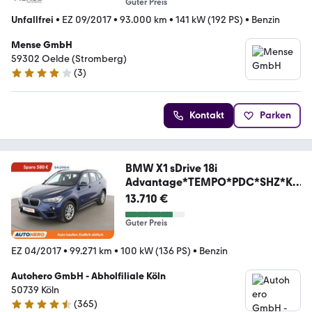
Guter Preis
Unfallfrei
•
EZ 09/2017
•
93.000 km
•
141 kW (192 PS)
•
Benzin
Mense GmbH
59302 Oelde (Stromberg)
(
3
)
4.1 Sterne
Kontakt
Parken
BMW X1 sDrive 18i
Advantage*TEMPO*PDC*SHZ*KL
IMA*
13.710 €
Guter Preis
EZ 04/2017
•
99.271 km
•
100 kW (136 PS)
•
Benzin
Autohero GmbH - Abholfiliale Köln
50739 Köln
(
365
)
4.6 Sterne