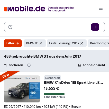
Filter
BMW X1
Erstzulassung: 2017
Beschädigte
488 gebrauchte BMW X1 aus dem Jahr 2017
Sortieren
Kachelansicht
Top
Gesponsert
BMW X1 sDrive 18i Sport Line LED
AHK Navigation
13.655 €
Sehr guter Preis
EZ 07/2017
•
110.010 km
•
103 kW (140 PS)
•
Benzin