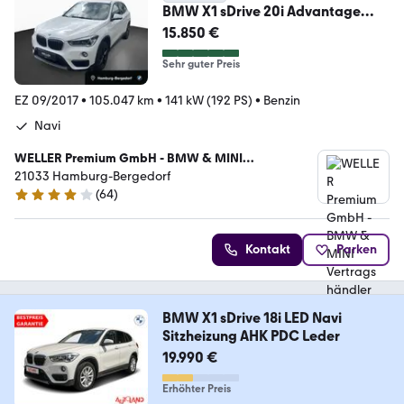
BMW X1 sDrive 20i Advantage
AHK erw.LED St&Go RFK
15.850 €
Sehr guter Preis
EZ 09/2017
•
105.047 km
•
141 kW (192 PS)
•
Benzin
Navi
WELLER Premium GmbH - BMW & MINI
Vertragshändler
21033 Hamburg-Bergedorf
(
64
)
4.2 Sterne
Kontakt
Parken
BMW X1 sDrive 18i LED Navi
Sitzheizung AHK PDC Leder
19.990 €
Erhöhter Preis