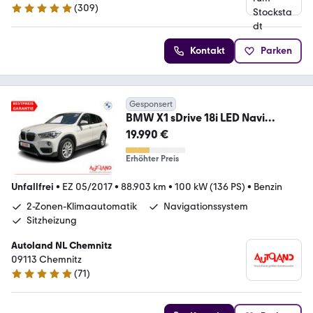
(
309
)
4.8 Sterne
Kontakt
Parken
Gesponsert
BMW X1 sDrive 18i LED Navi
Sitzheizung AHK PDC Leder
19.990 €
Erhöhter Preis
Unfallfrei
•
EZ 05/2017
•
88.903 km
•
100 kW (136 PS)
•
Benzin
2-Zonen-Klimaautomatik
Navigationssystem
Sitzheizung
Autoland NL Chemnitz
09113 Chemnitz
(
71
)
4.8 Sterne