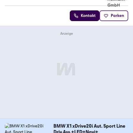
Kontakt
Parken
BMW X1 xDrive20i Aut. Sport Line
Driv.Ass.+LED+Navi+