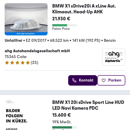
BMW X1 xDrive20i A xLine Aut.
Klimaaut. Head-Up AHK
21.930 €
Fairer Preis
Unfallfrei
•
EZ 09/2017
•
68.522 km
•
141 kW (192 PS)
•
Benzin
ahg Autohandelsgesellschaft mbH
75365 Calw
(
25
)
5 Sterne
Kontakt
Parken
BMW X1 20i sDrive Sport Line HUD
LED Navi Kamera PDC
15.600 €
19% MwSt.