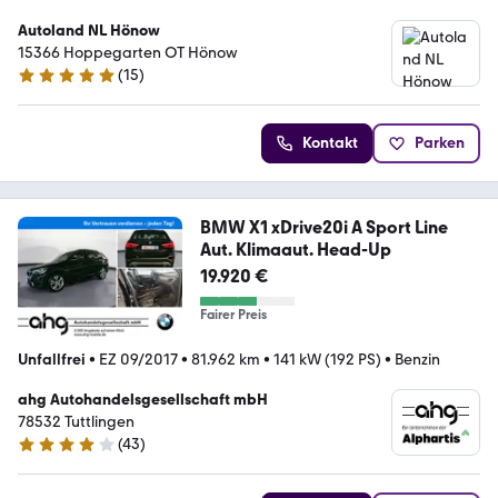
Autoland NL Hönow
15366 Hoppegarten OT Hönow
(
15
)
5 Sterne
Kontakt
Parken
BMW X1 xDrive20i A Sport Line
Aut. Klimaaut. Head-Up
19.920 €
Fairer Preis
Unfallfrei
•
EZ 09/2017
•
81.962 km
•
141 kW (192 PS)
•
Benzin
ahg Autohandelsgesellschaft mbH
78532 Tuttlingen
(
43
)
4 Sterne