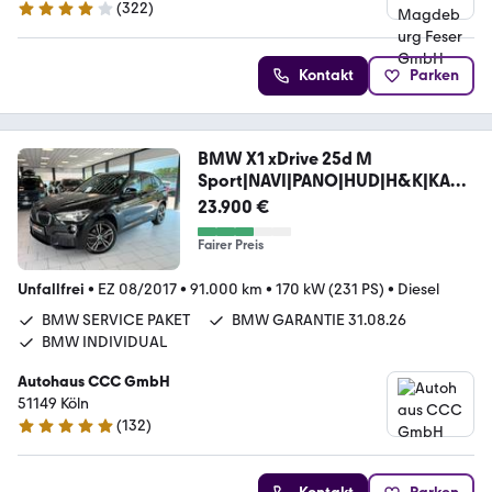
(
322
)
4.2 Sterne
Kontakt
Parken
BMW X1 xDrive 25d M
Sport|NAVI|PANO|HUD|H&K|KAM|
AHK
23.900 €
Fairer Preis
Unfallfrei
•
EZ 08/2017
•
91.000 km
•
170 kW (231 PS)
•
Diesel
BMW SERVICE PAKET
BMW GARANTIE 31.08.26
BMW INDIVIDUAL
Autohaus CCC GmbH
51149 Köln
(
132
)
4.9 Sterne