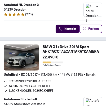
Autoland NL Dresden 2
01239 Dresden
(
273
)
4.9 Sterne
Kontakt
Parken
BMW X1 xDrive 20i M Sport
AHK°ACC°ALCANTARA°KAMERA
22.490 €
Erhöhter Preis
Unfallfrei
•
EZ 01/2017
•
113.400 km
•
141 kW (192 PS)
•
Benzin
TOTWINKEL°SPURHALTEASS
SOUNDYS°8-FACH BEREIFT
LÜCKENLOSES SCHECKHEFT
Autoforum Stockstadt
64589 Stockstadt am Rhein