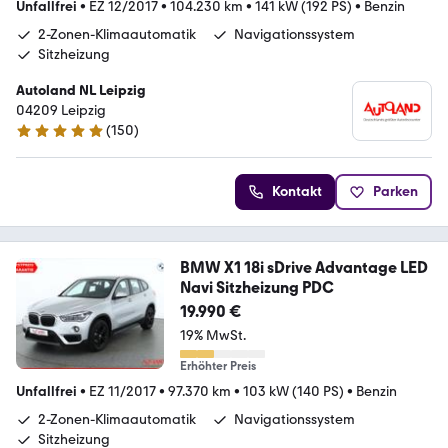
Unfallfrei
•
EZ 12/2017
•
104.230 km
•
141 kW (192 PS)
•
Benzin
2-Zonen-Klimaautomatik
Navigationssystem
Sitzheizung
Autoland NL Leipzig
04209 Leipzig
(
150
)
4.8 Sterne
Kontakt
Parken
BMW X1 18i sDrive Advantage LED
Navi Sitzheizung PDC
19.990 €
19% MwSt.
Erhöhter Preis
Unfallfrei
•
EZ 11/2017
•
97.370 km
•
103 kW (140 PS)
•
Benzin
2-Zonen-Klimaautomatik
Navigationssystem
Sitzheizung