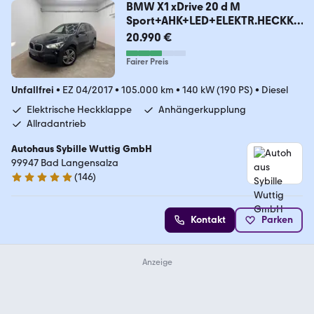
BMW X1 xDrive 20 d M
Sport+AHK+LED+ELEKTR.HECKK.+
AAC
20.990 €
Fairer Preis
Unfallfrei
•
EZ 04/2017
•
105.000 km
•
140 kW (190 PS)
•
Diesel
Elektrische Heckklappe
Anhängerkupplung
Allradantrieb
Autohaus Sybille Wuttig GmbH
99947 Bad Langensalza
(
146
)
4.9 Sterne
Kontakt
Parken