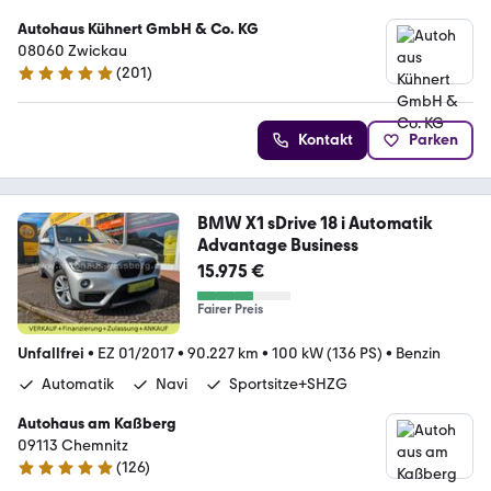
Autohaus Kühnert GmbH & Co. KG
08060 Zwickau
(
201
)
4.8 Sterne
Kontakt
Parken
BMW X1 sDrive 18 i Automatik
Advantage Business
15.975 €
Fairer Preis
Unfallfrei
•
EZ 01/2017
•
90.227 km
•
100 kW (136 PS)
•
Benzin
Automatik
Navi
Sportsitze+SHZG
Autohaus am Kaßberg
09113 Chemnitz
(
126
)
4.9 Sterne