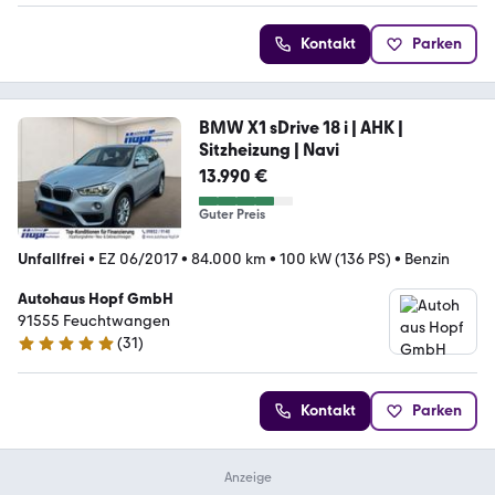
Kontakt
Parken
BMW X1 sDrive 18 i | AHK |
Sitzheizung | Navi
13.990 €
Guter Preis
Unfallfrei
•
EZ 06/2017
•
84.000 km
•
100 kW (136 PS)
•
Benzin
Autohaus Hopf GmbH
91555 Feuchtwangen
(
31
)
5 Sterne
Kontakt
Parken