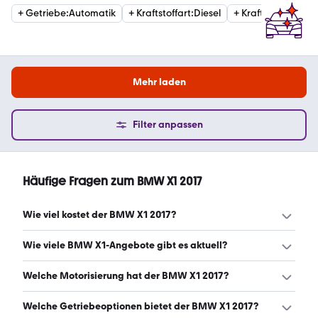
+
Getriebe
:
Automatik
+
Kraftstoffart
:
Diesel
+
Kraftstoffart
:
Ben
Mehr laden
Filter anpassen
Häufige Fragen zum BMW X1 2017
Wie viel kostet der BMW X1 2017?
Ein guter Preis für einen BMW X1 2017 liegt zwischen
Wie viele BMW X1-Angebote gibt es aktuell?
14.399 € und 18.740 €. (Stand: 8.8.2026)
Es gibt insgesamt 488 BMW X1 bei mobile.de, davon 489
Welche Motorisierung hat der BMW X1 2017?
Gebraucht- und 0 Neuwagen. (Stand: 8.8.2026)
Der BMW X1 2017 hat Leistungen zwischen 136 und 231
Welche Getriebeoptionen bietet der BMW X1 2017?
PS. (Stand: 8.8.2026)