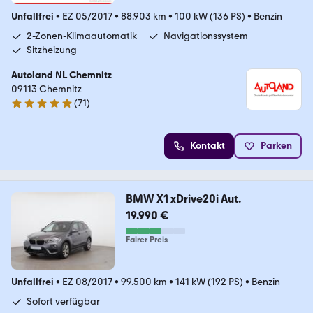
Unfallfrei
•
EZ 05/2017
•
88.903 km
•
100 kW (136 PS)
•
Benzin
2-Zonen-Klimaautomatik
Navigationssystem
Sitzheizung
Autoland NL Chemnitz
09113 Chemnitz
(
71
)
4.8 Sterne
Kontakt
Parken
BMW X1 xDrive20i Aut.
19.990 €
Fairer Preis
Unfallfrei
•
EZ 08/2017
•
99.500 km
•
141 kW (192 PS)
•
Benzin
Sofort verfügbar