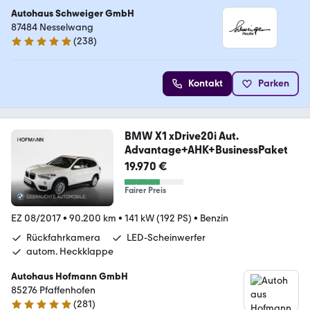
Autohaus Schweiger GmbH
87484 Nesselwang
(
238
)
4.9 Sterne
Kontakt
Parken
BMW X1 xDrive20i Aut.
Advantage+AHK+BusinessPaket
19.970 €
Fairer Preis
EZ 08/2017
•
90.200 km
•
141 kW (192 PS)
•
Benzin
Rückfahrkamera
LED-Scheinwerfer
autom. Heckklappe
Autohaus Hofmann GmbH
85276 Pfaffenhofen
(
281
)
4.9 Sterne