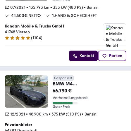
EZ 07/2021
•
135.793 km
•
353 kW (480 PS)
•
Benzin
44.500€ NETTO
1.HAND & SCHECKHEFT
Kanaan Mobile & Trucks GmbH
41748 Viersen
(
1104
)
4.9 Sterne
Kontakt
Parken
Gesponsert
BMW M4
Competition|Garantie|Carbon|La
66.790 €
ser|Schalensitz
Verhandlungsbasis
Guter Preis
EZ 12/2021
•
48.900 km
•
375 kW (510 PS)
•
Benzin
Privatanbieter
64283 Darmstadt