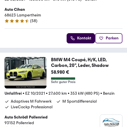
Auto Cihan
68623 Lampertheim
(
58
)
4.3 Sterne
Kontakt
Parken
BMW M4 Coupé, H/K, LED,
Carbon, 20", Leder, Shadow
58.980 €
Sehr guter Preis
Unfallfrei
•
EZ 10/2021
•
27.600 km
•
353 kW (480 PS)
•
Benzin
Adaptives M Fahrwerk
M Sportdifferenzial
LiveCockp Professional
Auto Schrödl Pollenried
93152 Pollenried