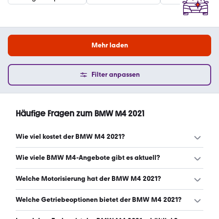
Mehr laden
Filter anpassen
Häufige Fragen zum BMW M4 2021
Wie viel kostet der BMW M4 2021?
Ein guter Preis für einen BMW M4 2021 liegt zwischen
Wie viele BMW M4-Angebote gibt es aktuell?
63.522 € und 72.980 €. (Stand: 9.8.2026)
Es gibt insgesamt 46 BMW M4 bei mobile.de, davon 46
Welche Motorisierung hat der BMW M4 2021?
Gebraucht- und 0 Neuwagen. (Stand: 9.8.2026)
Der BMW M4 2021 hat Leistungen zwischen 480 und 510
Welche Getriebeoptionen bietet der BMW M4 2021?
PS. (Stand: 9.8.2026)
Der BMW M4 2021 ist mit automatischem und manuellem