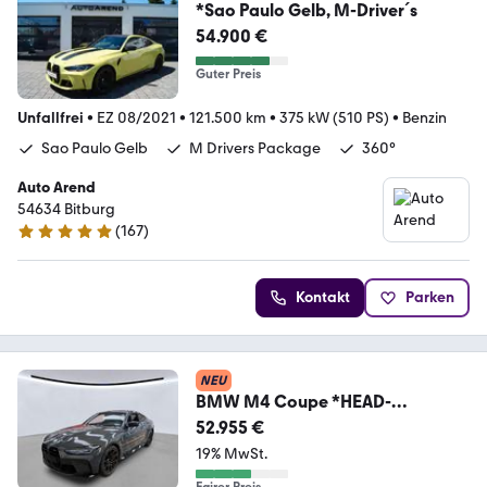
*Sao Paulo Gelb, M-Driver´s
54.900 €
Guter Preis
Unfallfrei
•
EZ 08/2021
•
121.500 km
•
375 kW (510 PS)
•
Benzin
Sao Paulo Gelb
M Drivers Package
360°
Auto Arend
54634 Bitburg
(
167
)
4.9 Sterne
Kontakt
Parken
NEU
BMW M4 Coupe *HEAD-
UP|CAM|SCHIEBEDACH*
52.955 €
19% MwSt.
Fairer Preis