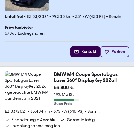
Unfallfrei
•
EZ 03/2021
•
79.500 km
•
331 kW (450 PS)
•
Benzin
Privatanbieter
67065 Ludwigshafen
Kontakt
Parken
BMW M4 Coupe Sportabgas
Laser 360° DisplayKey 20Zoll
63.800 €
19% MwSt.
Guter Preis
EZ 03/2021
•
65.404 km
•
375 kW (510 PS)
•
Benzin
Finanzierung o Anzahlu
Garantie fähig
Inzahlungnahme möglich