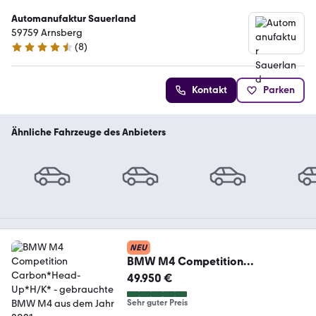
Automanufaktur Sauerland
59759 Arnsberg
(
8
)
4.6 Sterne
Kontakt
Parken
Ähnliche Fahrzeuge des Anbieters
NEU
BMW M4 Competition
Carbon*Head-Up*H/K*
49.950 €
Sehr guter Preis