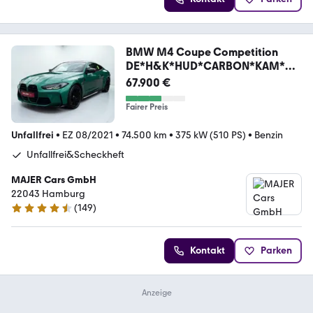
BMW M4 Coupe Competition
DE*H&K*HUD*CARBON*KAM*ME
MO
67.900 €
Fairer Preis
Unfallfrei
•
EZ 08/2021
•
74.500 km
•
375 kW (510 PS)
•
Benzin
Unfallfrei&Scheckheft
MAJER Cars GmbH
22043 Hamburg
(
149
)
4.7 Sterne
Kontakt
Parken