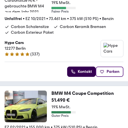
19% MwSt.
Fairer Preis
Unfallfrei
•
EZ 10/2021
•
73.461 km
•
375 kW (510 PS)
•
Benzin
Carbon Schalensitze
Carbon Keramik Bremsen
Carbon Exterieur Paket
Hype Cars
12277 Berlin
(
337
)
5 Sterne
Kontakt
Parken
BMW M4 Coupe Competition
51.490 €
19% MwSt.
Guter Preis
EZ 02/2021
•
155.000 km
•
375 kW (510 PS)
•
Benzin