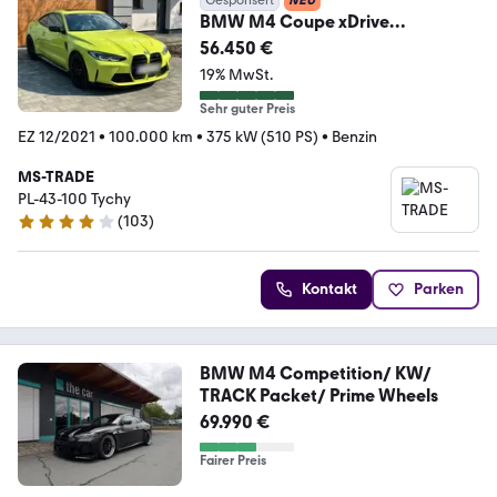
BMW M4 Coupe xDrive
Competition CARBON/EU
56.450 €
VERSION/
19% MwSt.
Sehr guter Preis
EZ 12/2021
•
100.000 km
•
375 kW (510 PS)
•
Benzin
MS-TRADE
PL-43-100 Tychy
(
103
)
4 Sterne
Kontakt
Parken
BMW M4 Competition/ KW/
TRACK Packet/ Prime Wheels
69.990 €
Fairer Preis