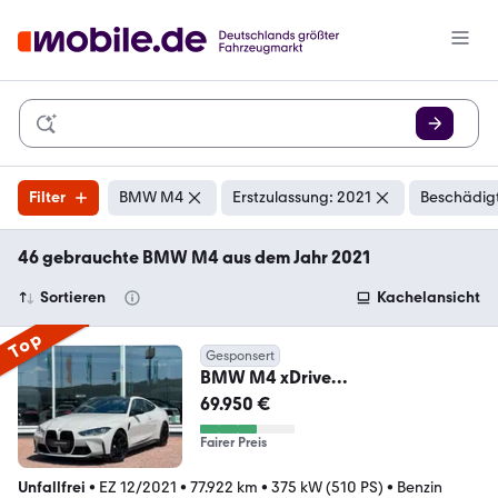
Filter
BMW M4
Erstzulassung: 2021
Beschädigt
46 gebrauchte BMW M4 aus dem Jahr 2021
Sortieren
Kachelansicht
Top
Gesponsert
BMW M4 xDrive
Competition*Schale*M Drivers
69.950 €
Package*
Fairer Preis
Unfallfrei
•
EZ 12/2021
•
77.922 km
•
375 kW (510 PS)
•
Benzin