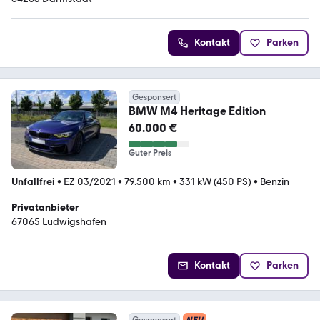
Kontakt
Parken
Gesponsert
BMW M4 Heritage Edition
60.000 €
Guter Preis
Unfallfrei
•
EZ 03/2021
•
79.500 km
•
331 kW (450 PS)
•
Benzin
Privatanbieter
67065 Ludwigshafen
Kontakt
Parken
Gesponsert
NEU