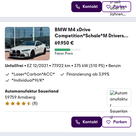
Kontakt
Parken
BMW M4 xDrive
Competition*Schale*M Drivers
Package*
69.950 €
Fairer Preis
Unfallfrei
•
EZ 12/2021
•
77.922 km
•
375 kW (510 PS)
•
Benzin
*Laser*Carbon*ACC*
Finanzierung ab 3,99%
*Individual*H/K*
Automanufaktur Sauerland
59759 Arnsberg
(
8
)
4.6 Sterne
Kontakt
Parken