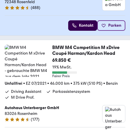
72348 Rosenfeld
(
488
)
4.5 Sterne
Kontakt
Parken
BMW M4 Competition M xDrive
Coupé Harman/Kardon Head
69.850 €
19% MwSt.
Fairer Preis
Unfallfrei
•
EZ 07/2021
•
46.000 km
•
375 kW (510 PS)
•
Benzin
Driving Assistant
Parkassistenzsystem
M Drive Prof.
Autohaus Unterberger GmbH
83026 Rosenheim
(
177
)
4.4 Sterne