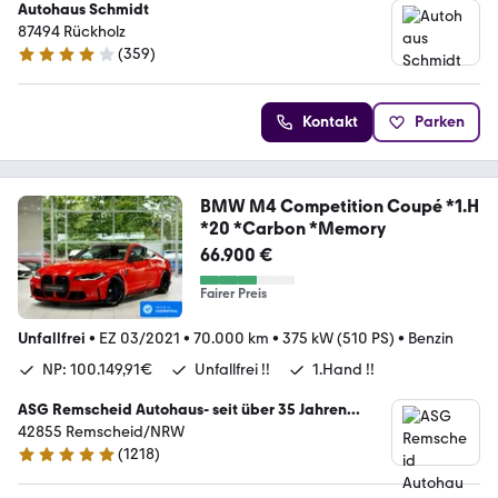
Autohaus Schmidt
87494 Rückholz
(
359
)
4 Sterne
Kontakt
Parken
BMW M4 Competition Coupé *1.H
*20 *Carbon *Memory
66.900 €
Fairer Preis
Unfallfrei
•
EZ 03/2021
•
70.000 km
•
375 kW (510 PS)
•
Benzin
NP: 100.149,91€
Unfallfrei !!
1.Hand !!
ASG Remscheid Autohaus- seit über 35 Jahren...
42855 Remscheid/NRW
(
1218
)
4.8 Sterne