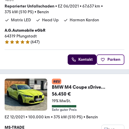
Reparierter Unfallschaden
•
EZ 06/2021
•
67.637 km
•
375 kW (510 PS)
•
Benzin
Matrix LED
Head Up
Harman Kardon
A.G.Automobile eGbR
64319 Pfungstadt
(
647
)
4.9 Sterne
Kontakt
Parken
NEU
BMW M4 Coupe xDrive
Competition CARBON/EU
56.450 €
VERSION/
19% MwSt.
Sehr guter Preis
EZ 12/2021
•
100.000 km
•
375 kW (510 PS)
•
Benzin
MS-TRADE