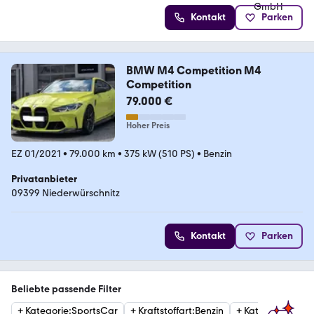
Kontakt
Parken
BMW M4 Competition M4
Competition
79.000 €
Hoher Preis
EZ 01/2021
•
79.000 km
•
375 kW (510 PS)
•
Benzin
Privatanbieter
09399 Niederwürschnitz
Kontakt
Parken
Beliebte passende Filter
+
Kategorie
:
SportsCar
+
Kraftstoffart
:
Benzin
+
Kategorie
:
Cabr