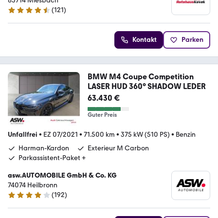
83714 Miesbach
(
121
)
4.5 Sterne
Kontakt
Parken
BMW M4 Coupe Competition
LASER HUD 360° SHADOW LEDER
63.430 €
Guter Preis
Unfallfrei
•
EZ 07/2021
•
71.500 km
•
375 kW (510 PS)
•
Benzin
Harman-Kardon
Exterieur M Carbon
Parkassistent-Paket +
asw.AUTOMOBILE GmbH & Co. KG
74074 Heilbronn
(
192
)
4.1 Sterne