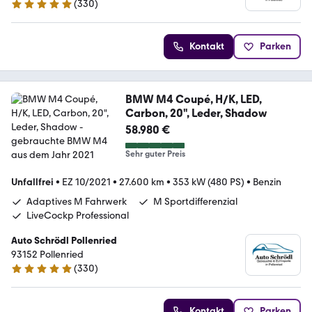
(
330
)
5 Sterne
Kontakt
Parken
BMW M4 Coupé, H/K, LED,
Carbon, 20", Leder, Shadow
58.980 €
Sehr guter Preis
Unfallfrei
•
EZ 10/2021
•
27.600 km
•
353 kW (480 PS)
•
Benzin
Adaptives M Fahrwerk
M Sportdifferenzial
LiveCockp Professional
Auto Schrödl Pollenried
93152 Pollenried
(
330
)
5 Sterne
Kontakt
Parken