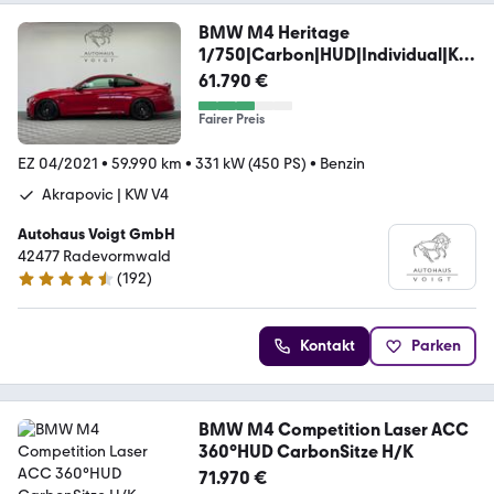
BMW M4 Heritage
1/750|Carbon|HUD|Individual|Ka
mera|
61.790 €
Fairer Preis
EZ 04/2021
•
59.990 km
•
331 kW (450 PS)
•
Benzin
Akrapovic | KW V4
Autohaus Voigt GmbH
42477 Radevormwald
(
192
)
4.7 Sterne
Kontakt
Parken
BMW M4 Competition Laser ACC
360°HUD CarbonSitze H/K
71.970 €