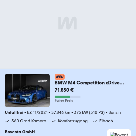
NEU
BMW M4 Competition xDrive
*KW*LASER*CARBONSITZ*
71.850 €
Fairer Preis
Unfallfrei
•
EZ 11/2021
•
57.846 km
•
375 kW (510 PS)
•
Benzin
360 Grad Kamera
Komfortzugang
Eibach
Boventa GmbH