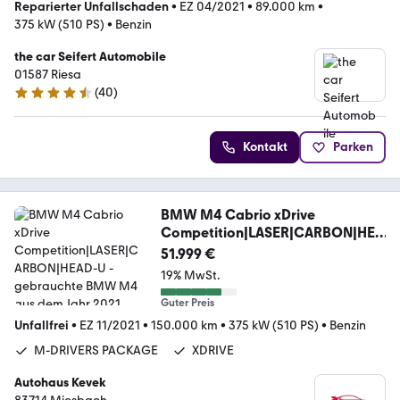
Reparierter Unfallschaden
•
EZ 04/2021
•
89.000 km
•
375 kW (510 PS)
•
Benzin
the car Seifert Automobile
01587 Riesa
(
40
)
4.4 Sterne
Kontakt
Parken
BMW M4 Cabrio xDrive
Competition|LASER|CARBON|HEA
D-U
51.999 €
19% MwSt.
Guter Preis
Unfallfrei
•
EZ 11/2021
•
150.000 km
•
375 kW (510 PS)
•
Benzin
M-DRIVERS PACKAGE
XDRIVE
Autohaus Kevek