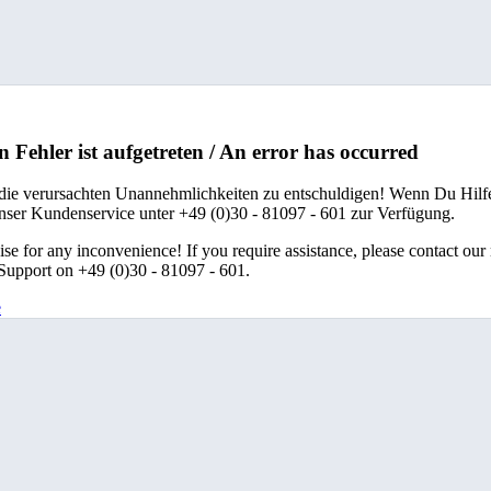
n Fehler ist aufgetreten / An error has occurred
 die verursachten Unannehmlichkeiten zu entschuldigen! Wenn Du Hilfe
unser Kundenservice unter +49 (0)30 - 81097 - 601 zur Verfügung.
se for any inconvenience! If you require assistance, please contact our
upport on +49 (0)30 - 81097 - 601.
e