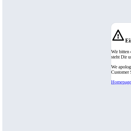
Ei
Wir bitten
steht Dir 
We apologi
Customer S
Homepag