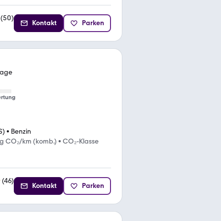
(
50
)
Kontakt
Parken
kage
rtung
S)
•
Benzin
 g CO₂/km (komb.)
•
CO₂-Klasse
(
46
)
Kontakt
Parken