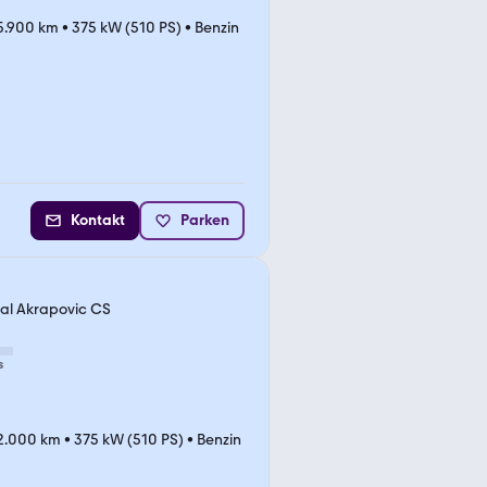
5.900 km
•
375 kW (510 PS)
•
Benzin
Kontakt
Parken
ual Akrapovic CS
s
2.000 km
•
375 kW (510 PS)
•
Benzin