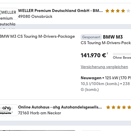
WELLER Premium Deutschland GmbH - BMW & MINI Vertragshändler
3.9 Sterne
49080 Osnabrück
BMW M3
Gesponsert
CS Touring M-Drivers-Pac
¹
141.970 €
Ohne Bewe
Versicherung vergleichen
Neuwagen
•
125 kW (170 P
10,5 l/100km (komb.)
•
238
G (komb.)
Online Autohaus - ahg Autohandelsgesellschaft mbH
4.8 Sterne
72160 Horb am Neckar