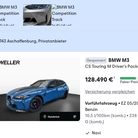
743 Aschaffenburg, Privatanbieter
BMW M3
Gesponsert
CS Touring M Driver's Pa
¹
128.490 €
Fairer Prei
Versicherung vergleichen
Vorführfahrzeug
•
EZ 05/2
Benzin
10,5 l/100km (komb.)
•
238
G (komb.)
Navi