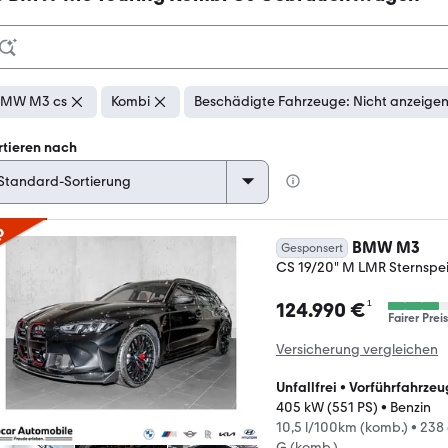
BMW M3 cs
Kombi
Beschädigte Fahrzeuge: Nicht anzeige
rtieren nach
p
BMW M3
Gesponsert
CS 19/20" M LMR Sternspei
¹
124.990 €
Fairer Preis
Versicherung vergleichen
Unfallfrei
•
Vorführfahrzeu
405 kW (551 PS)
•
Benzin
10,5 l/100km (komb.)
•
238
G (komb.)