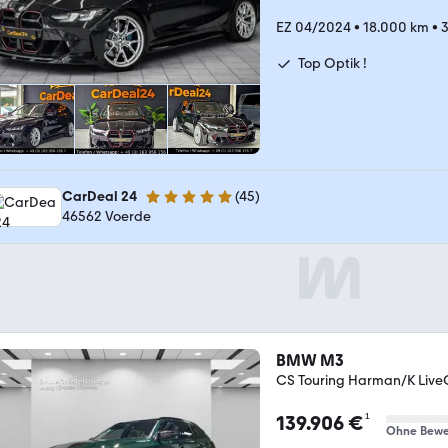
EZ 04/2024
•
18.000 km
•
3
Top Optik !
CarDeal 24
(
45
)
4.9 Sterne
46562 Voerde
BMW M3
CS Touring Harman/K Live
¹
139.906 €
Ohne Bewe