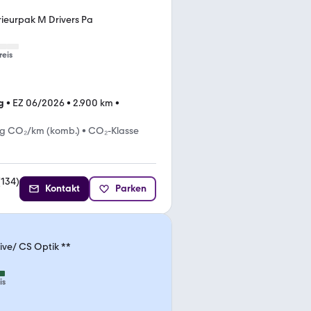
ieurpak M Drivers Pa
reis
g
•
EZ 06/2026
•
2.900 km
•
 g CO₂/km (komb.)
•
CO₂-Klasse
(
134
)
Kontakt
Parken
ive/ CS Optik **
is