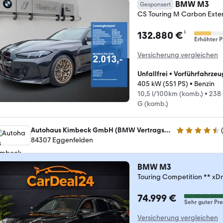
BMW M3
Gesponsert
CS Touring M Carbon Exter
¹
132.880 €
Erhöhter P
Versicherung vergleichen
Unfallfrei
•
Vorführfahrzeu
405 kW (551 PS)
•
Benzin
10,5 l/100km (komb.)
•
238
G (komb.)
Autohaus Kimbeck GmbH (BMW Vertragshändler / MINI Service)
4.6 Sterne
84307 Eggenfelden
BMW M3
Touring Competition ** xDr
74.999 €
Sehr guter Pre
Versicherung vergleichen