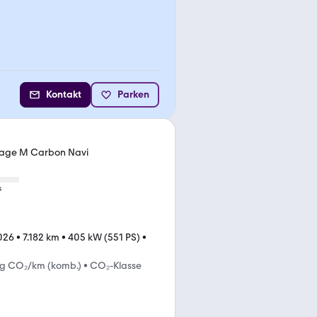
Kontakt
Parken
ckage M Carbon Navi
s
026
•
7.182 km
•
405 kW (551 PS)
•
 g CO₂/km (komb.)
•
CO₂-Klasse