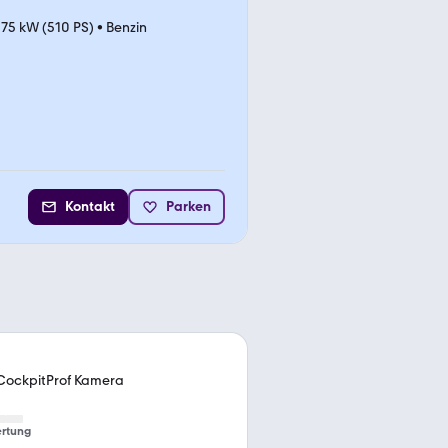
75 kW (510 PS)
•
Benzin
Kontakt
Parken
CockpitProf Kamera
rtung