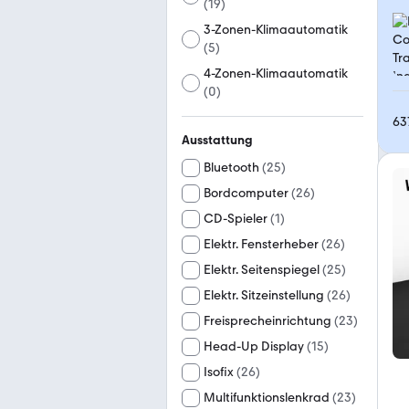
(
19
)
3-Zonen-Klimaautomatik
(
5
)
4-Zonen-Klimaautomatik
(
0
)
63
Ausstattung
Bluetooth
(
25
)
Bordcomputer
(
26
)
CD-Spieler
(
1
)
Elektr. Fensterheber
(
26
)
Elektr. Seitenspiegel
(
25
)
Elektr. Sitzeinstellung
(
26
)
Freisprecheinrichtung
(
23
)
Head-Up Display
(
15
)
Isofix
(
26
)
Multifunktionslenkrad
(
23
)