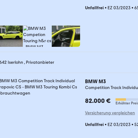
Unfallfrei
•
EZ 03/2023
•
6
642 Iserlohn , Privatanbieter
BMW M3
Competition Track Individ
82.000 €
Erhöhter Prei
Versicherung vergleichen
Unfallfrei
•
EZ 03/2023
•
5