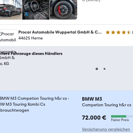
Procar Automobile Wuppertal GmbH & Co. KG
4.3 Sterne
44625 Herne
itere Fahrzeuge dieses Händlers
BMW M3
Competion Touring h&r cs
72.000 €
Fairer Preis
Versicherung vergleichen