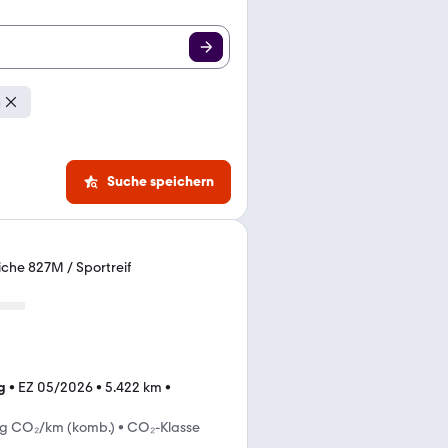
n
Suche speichern
che 827M / Sportreif
g
•
EZ 05/2026
•
5.422 km
•
 g CO₂/km (komb.)
•
CO₂-Klasse