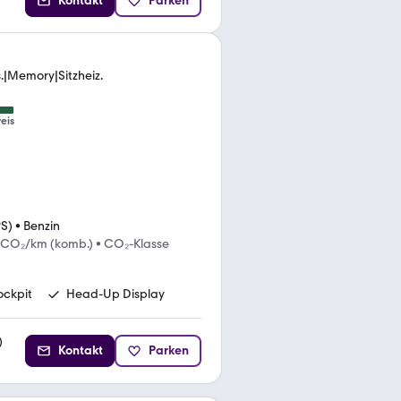
Kontakt
Parken
|Memory|Sitzheiz.
eis
PS)
•
Benzin
 CO₂/km (komb.)
•
CO₂-Klasse
ockpit
Head-Up Display
)
Kontakt
Parken