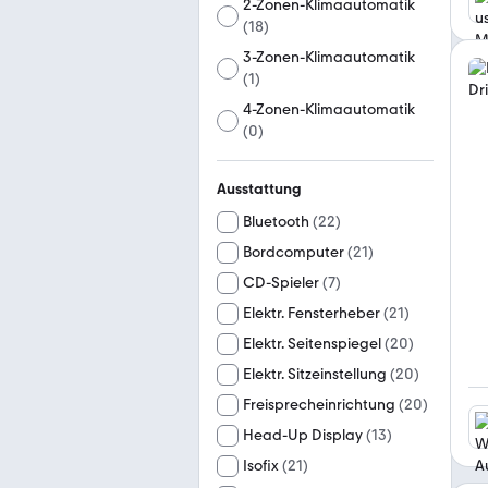
2-Zonen-Klimaautomatik
(
18
)
3-Zonen-Klimaautomatik
(
1
)
4-Zonen-Klimaautomatik
(
0
)
Ausstattung
Bluetooth
(
22
)
Bordcomputer
(
21
)
CD-Spieler
(
7
)
Elektr. Fensterheber
(
21
)
Elektr. Seitenspiegel
(
20
)
Elektr. Sitzeinstellung
(
20
)
Freisprecheinrichtung
(
20
)
Head-Up Display
(
13
)
Isofix
(
21
)