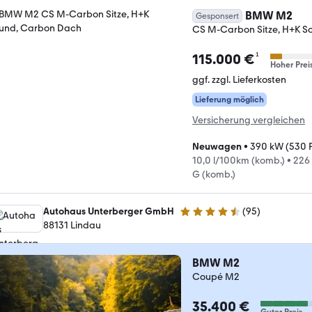
BMW M2
Gesponsert
CS M-Carbon Sitze, H+K S
¹
115.000 €
Hoher Prei
ggf. zzgl. Lieferkosten
Lieferung möglich
Versicherung vergleichen
Neuwagen
•
390 kW (530 
10,0 l/100km (komb.)
•
226
G (komb.)
Autohaus Unterberger GmbH
(
95
)
4.4 Sterne
88131 Lindau
BMW M2
Coupé M2
35.400 €