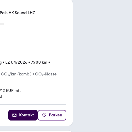
Pak. HK Sound LHZ
g
•
EZ 04/2026
•
7.900 km
•
 CO₂/km (komb.)
•
CO₂-Klasse
912 EUR mtl.
ch
Kontakt
Parken