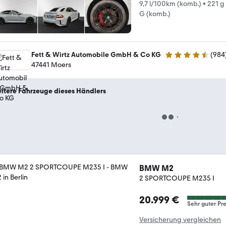
9,7 l/100km (komb.)
•
221 g
G (komb.)
Fett & Wirtz Automobile GmbH & Co KG
(
984
4.4 Sterne
47441 Moers
itere Fahrzeuge dieses Händlers
BMW M2
2 SPORTCOUPE M235 I
20.999 €
Sehr guter Pre
Versicherung vergleichen