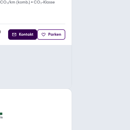
 CO₂/km (komb.)
•
CO₂-Klasse
)
Kontakt
Parken
is