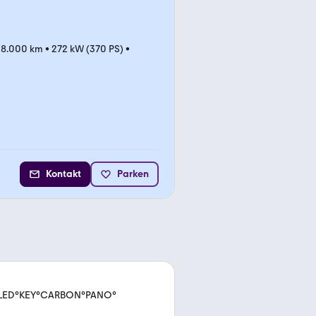
08.000 km
•
272 kW (370 PS)
•
Kontakt
Parken
°LED°KEY°CARBON°PANO°