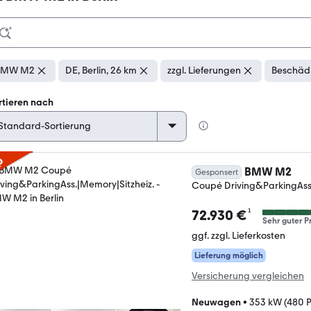
BMW M2
DE, Berlin, 26 km
zzgl. Lieferungen
Beschädi
rtieren nach
p
BMW M2
Gesponsert
Coupé Driving&ParkingAss.
¹
72.930 €
Sehr guter Pr
ggf. zzgl. Lieferkosten
Lieferung möglich
Versicherung vergleichen
Neuwagen
•
353 kW (480 