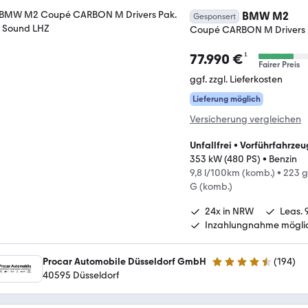
BMW M2
Gesponsert
Coupé CARBON M Drivers 
¹
77.990 €
Fairer Preis
ggf. zzgl. Lieferkosten
Lieferung möglich
Versicherung vergleichen
Unfallfrei
•
Vorführfahrzeu
353 kW (480 PS)
•
Benzin
9,8 l/100km (komb.)
•
223 g
G (komb.)
24x in NRW
Leas. 
Inzahlungnahme mögli
Procar Automobile Düsseldorf GmbH
(
194
)
4.7 Sterne
40595 Düsseldorf