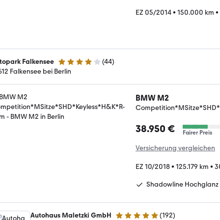
EZ 05/2014
•
150.000 km
•
topark Falkensee
(
44
)
4 Sterne
612 Falkensee bei Berlin
BMW M2
Competition*MSitze*SHD
38.950 €
Fairer Preis
Versicherung vergleichen
EZ 10/2018
•
125.179 km
•
3
Shadowline Hochglanz
Autohaus Maletzki GmbH
(
192
)
4.9 Sterne