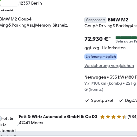
12357 Berlin
BMW M2
Gesponsert
Coupé Driving&ParkingAss.
¹
72.930 €
Sehr guter Pr
ggf. zzgl. Lieferkosten
Lieferung möglich
Versicherung vergleichen
Neuwagen
•
353 kW (480 
9,7 l/100km (komb.)
•
221 g
G (komb.)
Sportpaket
Dig.C
Fett & Wirtz Automobile GmbH & Co KG
(
984
4.4 Sterne
47441 Moers