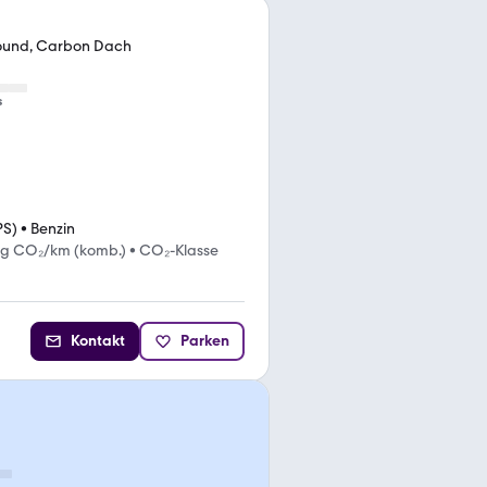
ound, Carbon Dach
s
PS)
•
Benzin
 g CO₂/km (komb.)
•
CO₂-Klasse
Kontakt
Parken