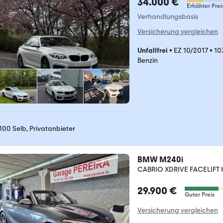
34.000 €
Erhöhter Prei
Verhandlungsbasis
Versicherung vergleichen
Unfallfrei
•
EZ 10/2017
•
10
Benzin
100 Selb, Privatanbieter
BMW M240i
CABRIO XDRIVE FACELIF
29.900 €
Guter Preis
Versicherung vergleichen