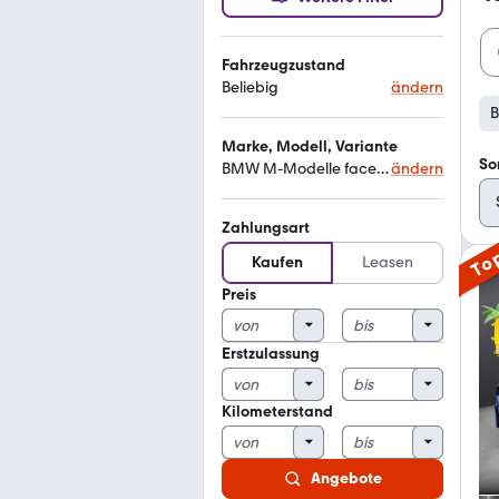
Fahrzeugzustand
Beliebig
ändern
B
Marke, Modell, Variante
So
BMW M-Modelle facelift
ändern
Zahlungsart
To
Kaufen
Leasen
Preis
Erstzulassung
Kilometerstand
Angebote