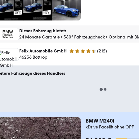
Dieses Fahrzeug bietet
:
24 Monate Garantie
•
360° Fahrzeugcheck
•
Optional mit B
Felix Automobile GmbH
(
212
)
4.5 Sterne
46236 Bottrop
itere Fahrzeuge dieses Händlers
BMW M240i
xDrive Facelift ohne OPF