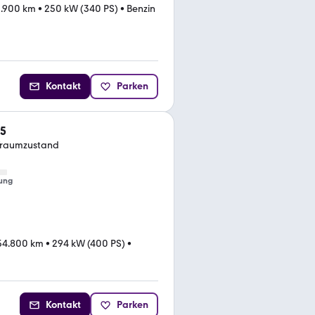
.900 km
•
250 kW (340 PS)
•
Benzin
Kontakt
Parken
5
 Traumzustand
ung
54.800 km
•
294 kW (400 PS)
•
Kontakt
Parken