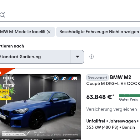
MW M-Modelle facelift
Beschädigte Fahrzeuge: Nicht anzeigen
rtieren nach
p
BMW M2
Gesponsert
Coupé M DKG+LIVE COCKP
¹
63.848 €
Guter Preis
Versicherung vergleichen
Unfallfrei
•
Jahreswagen
•
353 kW (480 PS)
•
Benzin