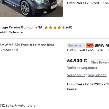
Unfallfrei
•
EZ 09/2018
•
95
rage Pereira Guillaume SA
(
68
)
4.3 Sterne
-4410 Soleuvre
BMW M
Gesponsert
NEU
E39 Facelift Le Mans Blau
54.900 €
Ohne Bewert
Verhandlungsbasis
Versicherung vergleichen
Unfallfrei
•
EZ 02/2002
•
1
Benzin
712 Zeitz, Privatanbieter