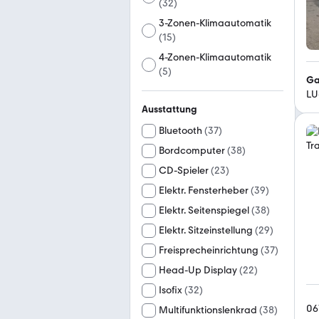
(
32
)
3-Zonen-Klimaautomatik
(
15
)
4-Zonen-Klimaautomatik
(
5
)
Ga
LU
Ausstattung
Bluetooth
(
37
)
Bordcomputer
(
38
)
CD-Spieler
(
23
)
Elektr. Fensterheber
(
39
)
Elektr. Seitenspiegel
(
38
)
Elektr. Sitzeinstellung
(
29
)
Freisprecheinrichtung
(
37
)
Head-Up Display
(
22
)
Isofix
(
32
)
06
Multifunktionslenkrad
(
38
)