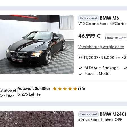
BMW M6
Gesponsert
V10 Cabrio Facelift*Carb
46.999 €
Ohne Bewert
Versicherung vergleichen
EZ 11/2007
•
95.000 km
•
3
M Drivers Package
Facelift Modell
Autowelt Schlüter
(
96
)
4.9 Sterne
31275 Lehrte
BMW M240i
Gesponsert
xDrive Facelift ohne OPF