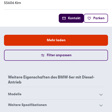
55606 Kirn
Kontakt
Parken
Mehr laden
Filter anpassen
Weitere Eigenschaften des
BMW 6er mit Diesel-
Antrieb
Modelle
BMW 114
BMW 116
Weitere Spezifikationen
BMW 118
BMW 120