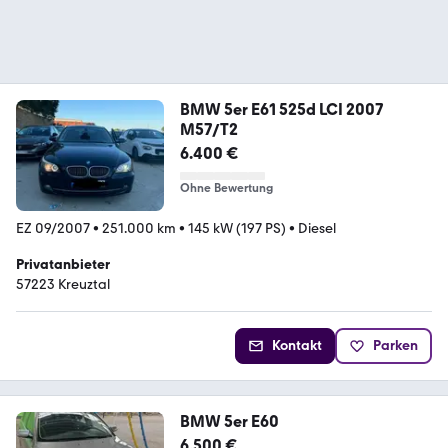
BMW 5er E61 525d LCI 2007
M57/T2
6.400 €
Ohne Bewertung
EZ 09/2007
•
251.000 km
•
145 kW (197 PS)
•
Diesel
Privatanbieter
57223 Kreuztal
Kontakt
Parken
BMW 5er E60
6.500 €