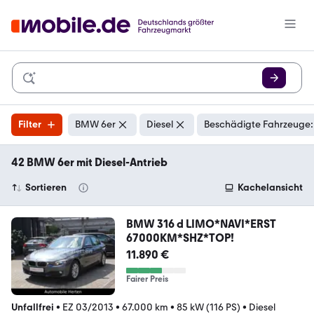
Filter
BMW 6er
Diesel
Beschädigte Fahrzeuge:
42 BMW 6er mit Diesel-Antrieb
Sortieren
Kachelansicht
BMW 316 d LIMO*NAVI*ERST
67000KM*SHZ*TOP!
11.890 €
Fairer Preis
Unfallfrei
•
EZ 03/2013
•
67.000 km
•
85 kW (116 PS)
•
Diesel