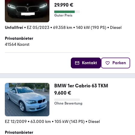
Garantie Inspi NEU 1 Hand TOP
29.990 €
Guter Preis
Unfallfrei
•
EZ 05/2023
•
69.358 km
•
140 kW (190 PS)
•
Diesel
Privatanbieter
41564 Kaarst
Kontakt
Parken
BMW 1er Cabrio 63 TKM
9.600 €
Ohne Bewertung
EZ 12/2009
•
63.000 km
•
105 kW (143 PS)
•
Diesel
Privatanbieter