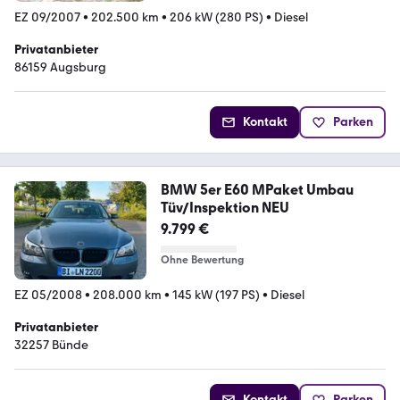
EZ 09/2007
•
202.500 km
•
206 kW (280 PS)
•
Diesel
Privatanbieter
86159 Augsburg
Kontakt
Parken
BMW 5er E60 MPaket Umbau
Tüv/Inspektion NEU
9.799 €
Ohne Bewertung
EZ 05/2008
•
208.000 km
•
145 kW (197 PS)
•
Diesel
Privatanbieter
32257 Bünde
Kontakt
Parken