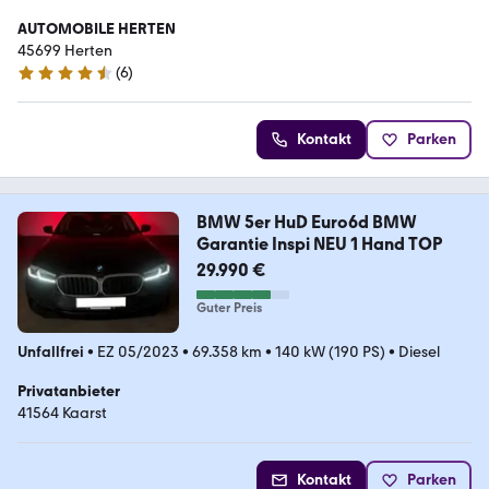
AUTOMOBILE HERTEN
45699 Herten
(
6
)
4.6 Sterne
Kontakt
Parken
BMW 5er HuD Euro6d BMW
Garantie Inspi NEU 1 Hand TOP
29.990 €
Guter Preis
Unfallfrei
•
EZ 05/2023
•
69.358 km
•
140 kW (190 PS)
•
Diesel
Privatanbieter
41564 Kaarst
Kontakt
Parken