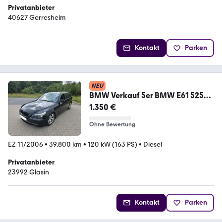
Privatanbieter
40627 Gerresheim
Kontakt
Parken
NEU
BMW Verkauf 5er BMW E61 525d
mit Tüv
1.350 €
Ohne Bewertung
EZ 11/2006
•
39.800 km
•
120 kW (163 PS)
•
Diesel
Privatanbieter
23992 Glasin
Kontakt
Parken