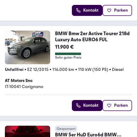
Kontakt
Parken
BMW Bmw 2er Active Tourer 218d
Luxury Auto EURO6 FUL
11.900 €
Sehr guter Preis
Unfallfrei
•
EZ 12/2015
•
116.000 km
•
110 kW (150 PS)
•
Diesel
AT Motors Snc
IT-10041 Carignano
Kontakt
Parken
Gesponsert
BMW 5er HuD Euro6d BMW