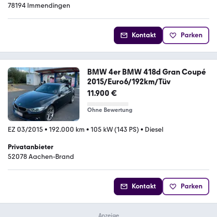
78194 Immendingen
Kontakt
Parken
BMW 4er BMW 418d Gran Coupé
2015/Euro6/192km/Tüv
11.900 €
Ohne Bewertung
EZ 03/2015
•
192.000 km
•
105 kW (143 PS)
•
Diesel
Privatanbieter
52078 Aachen-Brand
Kontakt
Parken