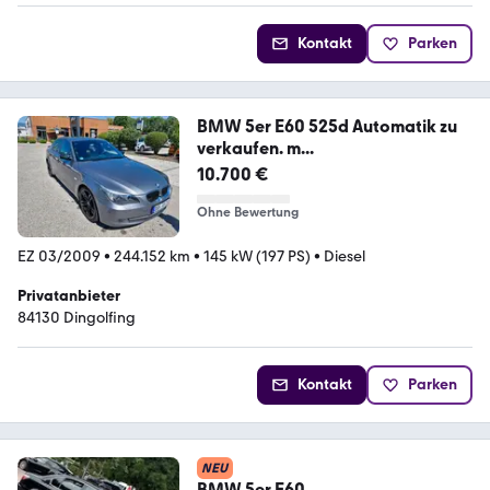
Kontakt
Parken
BMW 5er E60 525d Automatik zu
verkaufen. m...
10.700 €
Ohne Bewertung
EZ 03/2009
•
244.152 km
•
145 kW (197 PS)
•
Diesel
Privatanbieter
84130 Dingolfing
Kontakt
Parken
NEU
BMW 5er E60