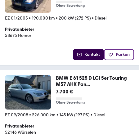
Ohne Bewertung
EZ 01/2005
•
190.000 km
•
200 kW (272 PS)
•
Diesel
Privatanbieter
58675 Hemer
Kontakt
Parken
BMW E 61 525 D LCI 5er Touring
M57 AHK Pan...
7.700 €
Ohne Bewertung
EZ 09/2008
•
226.000 km
•
145 kW (197 PS)
•
Diesel
Privatanbieter
52146 Würselen