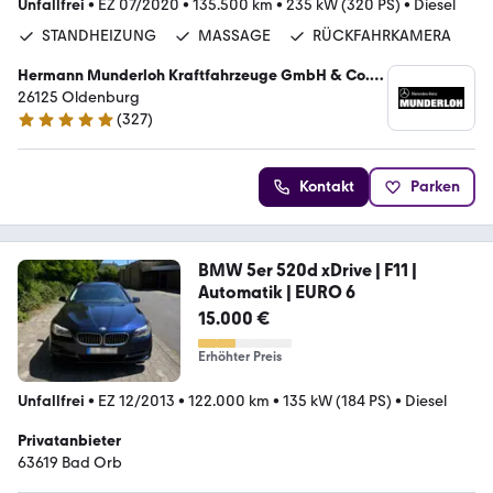
Unfallfrei
•
EZ 07/2020
•
135.500 km
•
235 kW (320 PS)
•
Diesel
STANDHEIZUNG
MASSAGE
RÜCKFAHRKAMERA
Hermann Munderloh Kraftfahrzeuge GmbH & Co.
KG
26125 Oldenburg
(
327
)
4.9 Sterne
Kontakt
Parken
BMW 5er 520d xDrive | F11 |
Automatik | EURO 6
15.000 €
Erhöhter Preis
Unfallfrei
•
EZ 12/2013
•
122.000 km
•
135 kW (184 PS)
•
Diesel
Privatanbieter
63619 Bad Orb