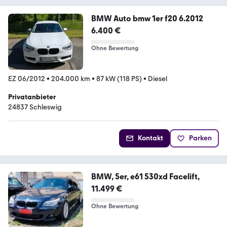
BMW Auto bmw 1er f20 6.2012
6.400 €
Ohne Bewertung
EZ 06/2012
•
204.000 km
•
87 kW (118 PS)
•
Diesel
Privatanbieter
24837 Schleswig
Kontakt
Parken
BMW, 5er, e61 530xd Facelift,
11.499 €
Ohne Bewertung