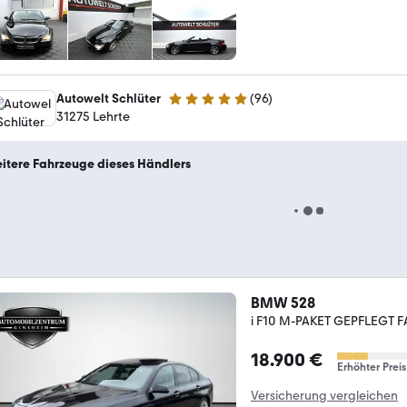
Autowelt Schlüter
(
96
)
4.9 Sterne
31275 Lehrte
itere Fahrzeuge dieses Händlers
BMW 528
i F10 M-PAKET GEPFLEGT 
18.900 €
Erhöhter Preis
Versicherung vergleichen