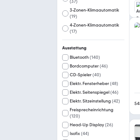
(
37
)
3-Zonen-Klimaautomatik
(
19
)
4-Zonen-Klimaautomatik
(
17
)
Ausstattung
Bluetooth
(
140
)
Bordcomputer
(
46
)
CD-Spieler
(
40
)
Elektr. Fensterheber
(
48
)
Elektr. Seitenspiegel
(
46
)
Elektr. Sitzeinstellung
(
42
)
54
Freisprecheinrichtung
(
120
)
Head-Up Display
(
26
)
Isofix
(
44
)