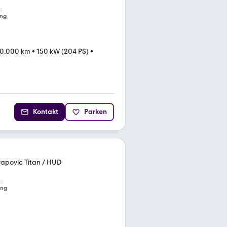
ng
0.000 km
•
150 kW (204 PS)
•
Kontakt
Parken
rapovic Titan / HUD
ung