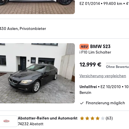
EZ 01/2014
•
99.400 km
•
4
430 Aalen, Privatanbieter
BMW 523
NEU
i F10 Lim Schalter
12.999 €
Ohne Bewertu
Versicherung vergleichen
Unfallfrei
•
EZ 10/2010
•
10
Benzin
Finanzierung möglich
Abstatter-Reifen und Automarkt
(
63
)
4.1 Sterne
74232 Abstatt