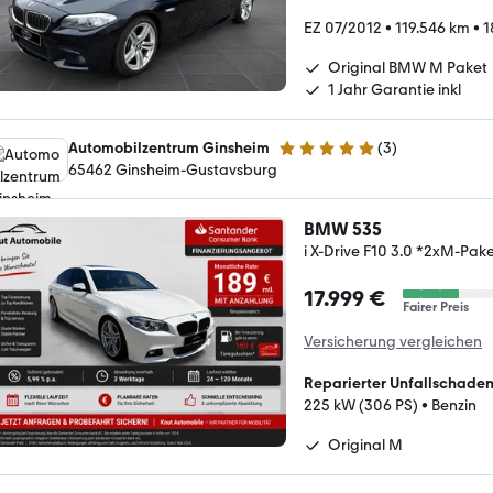
EZ 07/2012
•
119.546 km
•
1
Original BMW M Paket
1 Jahr Garantie inkl
Automobilzentrum Ginsheim
(
3
)
5 Sterne
65462 Ginsheim-Gustavsburg
BMW 535
i X-Drive F10 3.0 *2xM-Pa
17.999 €
Fairer Preis
Versicherung vergleichen
Reparierter Unfallschade
225 kW (306 PS)
•
Benzin
Original M