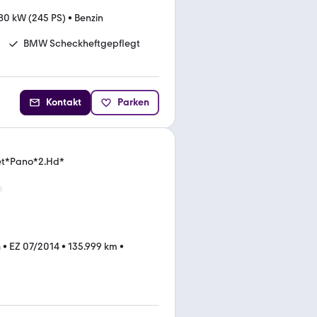
80 kW (245 PS)
•
Benzin
BMW Scheckheftgepflegt
Kontakt
Parken
ket*Pano*2.Hd*
n
•
EZ 07/2014
•
135.999 km
•