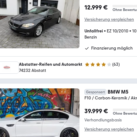
12.999 €
Ohne Bewertu
Versicherung vergleichen
Unfallfrei
•
EZ 10/2010
•
10
Benzin
Finanzierung möglich
Abstatter-Reifen und Automarkt
(
63
)
4.1 Sterne
74232 Abstatt
BMW M5
Gesponsert
F10 / Carbon-Keramik / Ak
39.999 €
Ohne Bewert
Verhandlungsbasis
Versicherung vergleichen