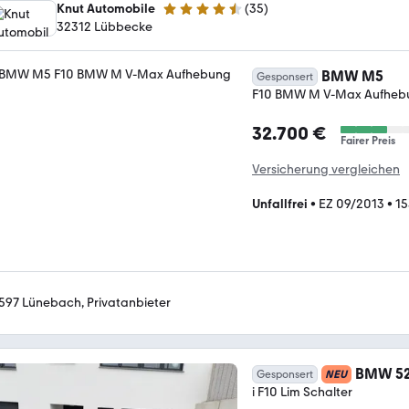
Knut Automobile
(
35
)
4.6 Sterne
32312 Lübbecke
BMW M5
Gesponsert
F10 BMW M V-Max Aufheb
32.700 €
Fairer Preis
Versicherung vergleichen
Unfallfrei
•
EZ 09/2013
•
15
597 Lünebach, Privatanbieter
BMW 5
Gesponsert
NEU
i F10 Lim Schalter