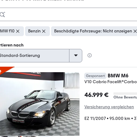
MW f10
Benzin
Beschädigte Fahrzeuge: Nicht anzeigen
rtieren nach
p
BMW M6
Gesponsert
V10 Cabrio Facelift*Carb
46.999 €
Ohne Bewert
Versicherung vergleichen
EZ 11/2007
•
95.000 km
•
3