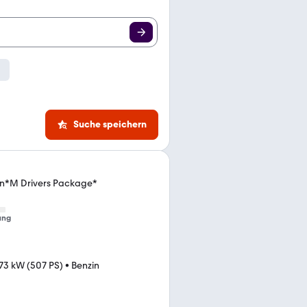
Suche speichern
on*M Drivers Package*
ung
73 kW (507 PS)
•
Benzin