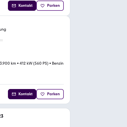
Kontakt
Parken
ung
3.900 km
•
412 kW (560 PS)
•
Benzin
Kontakt
Parken
23