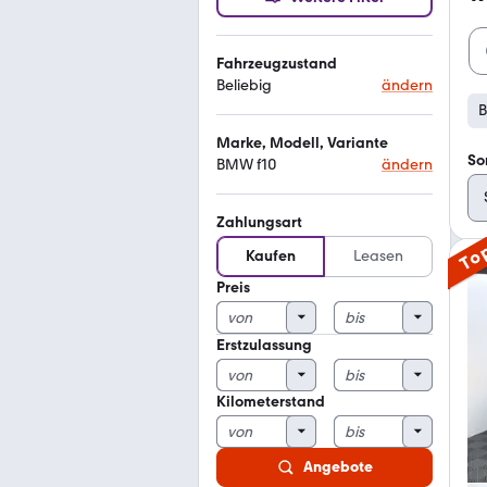
Fahrzeugzustand
Beliebig
ändern
B
Marke, Modell, Variante
So
BMW f10
ändern
Zahlungsart
To
Kaufen
Leasen
Preis
Erstzulassung
Kilometerstand
Angebote