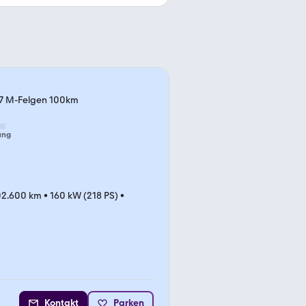
07 M-Felgen 100km
ung
02.600 km
•
160 kW (218 PS)
•
Kontakt
Parken