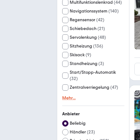
Multifunktionslenkrad
(
44
)
Navigationssystem
(
140
)
Regensensor
(
42
)
Schiebedach
(
21
)
Servolenkung
(
48
)
Sitzheizung
(
136
)
Skisack
(
9
)
Standheizung
(
3
)
Start/Stopp-Automatik
(
32
)
Zentralverriegelung
(
47
)
Mehr
...
Anbieter
Beliebig
Händler
(
23
)