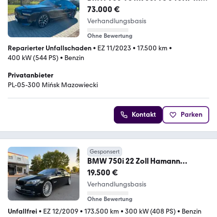
SPORT
73.000 €
Verhandlungsbasis
Ohne Bewertung
Reparierter Unfallschaden
•
EZ 11/2023
•
17.500 km
•
400 kW (544 PS)
•
Benzin
Privatanbieter
PL-05-300 Mińsk Mazowiecki
Kontakt
Parken
Gesponsert
BMW 750i 22 Zoll Hamann
Vollausstattung und V8
19.500 €
Verhandlungsbasis
Ohne Bewertung
Unfallfrei
•
EZ 12/2009
•
173.500 km
•
300 kW (408 PS)
•
Benzin