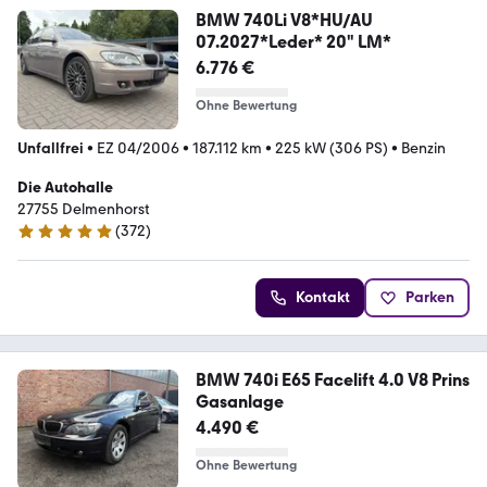
BMW 740Li V8*HU/AU
07.2027*Leder* 20" LM*
6.776 €
Ohne Bewertung
Unfallfrei
•
EZ 04/2006
•
187.112 km
•
225 kW (306 PS)
•
Benzin
Die Autohalle
27755 Delmenhorst
(
372
)
4.9 Sterne
Kontakt
Parken
BMW 740i E65 Facelift 4.0 V8 Prins
Gasanlage
4.490 €
Ohne Bewertung