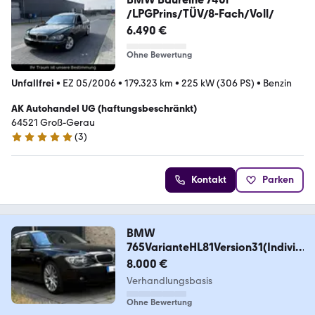
/LPGPrins/TÜV/8-Fach/Voll/
6.490 €
Ohne Bewertung
Unfallfrei
•
EZ 05/2006
•
179.323 km
•
225 kW (306 PS)
•
Benzin
AK Autohandel UG (haftungsbeschränkt)
64521 Groß-Gerau
(
3
)
5 Sterne
Kontakt
Parken
BMW
765VarianteHL81Version31(Individ
ual)Rubinschwarz
8.000 €
Verhandlungsbasis
Ohne Bewertung