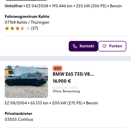
Unfallfrei
•
EZ 04/2008
•
195.446 km
•
225 kW (306 PS)
•
Benzin
Fahrzeugzentrum Kahla
07768 Kahla / Thüringen
(
27
)
3.5 Sterne
Kontakt
Parken
NEU
BMW E65 735i V8
Sammlerfahrzeug
16.900 €
Ohne Bewertung
EZ 08/2004
•
65.133 km
•
200 kW (272 PS)
•
Benzin
Privatanbieter
03055 Cottbus