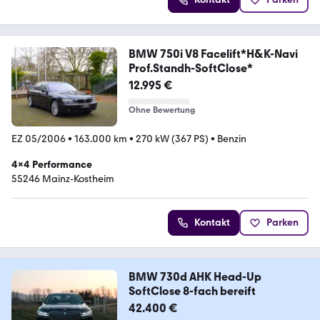
BMW 750i V8 Facelift*H&K-Navi
Prof.Standh-SoftClose*
12.995 €
Ohne Bewertung
EZ 05/2006
•
163.000 km
•
270 kW (367 PS)
•
Benzin
4x4 Performance
55246 Mainz-Kostheim
Kontakt
Parken
BMW 730d AHK Head-Up
SoftClose 8-fach bereift
42.400 €