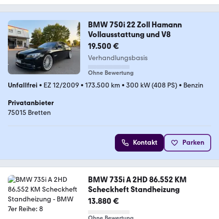
BMW 750i 22 Zoll Hamann
Vollausstattung und V8
19.500 €
Verhandlungsbasis
Ohne Bewertung
Unfallfrei
•
EZ 12/2009
•
173.500 km
•
300 kW (408 PS)
•
Benzin
Privatanbieter
75015 Bretten
Kontakt
Parken
BMW 735i A 2HD 86.552 KM
Scheckheft Standheizung
13.880 €
Ohne Bewertung