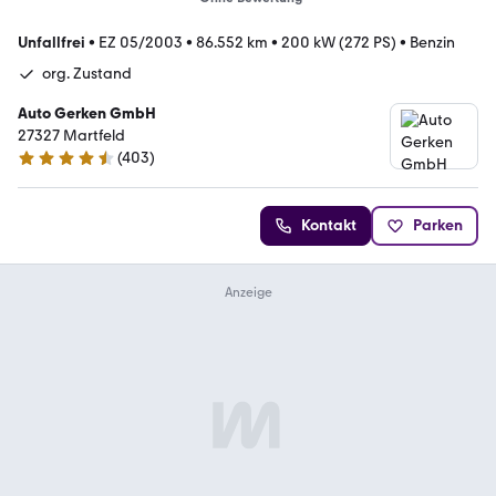
Unfallfrei
•
EZ 05/2003
•
86.552 km
•
200 kW (272 PS)
•
Benzin
org. Zustand
Auto Gerken GmbH
27327 Martfeld
(
403
)
4.7 Sterne
Kontakt
Parken