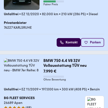
Fairer Preis
Unfallfrei
•
EZ 12/2020
•
82.000 km
•
210 kW (286 PS)
•
Diesel
Privatanbieter
76227 KARLSRUHE
Kontakt
Parken
BMW 750 4.4 V8 32V
Vollausstattung TÜV neu
7.990 €
Ohne Bewertung
Unfallfrei
•
EZ 11/2009
•
197.000 km
•
300 kW (408 PS)
•
Benzin
BG FLEET SERVICES
26689 Apen
(
48
)