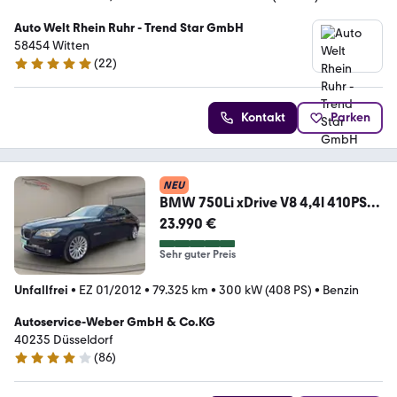
Auto Welt Rhein Ruhr - Trend Star GmbH
58454 Witten
(
22
)
4.9 Sterne
Kontakt
Parken
NEU
BMW 750Li xDrive V8 4,4l 410PS
Voll!!!
23.990 €
Sehr guter Preis
Unfallfrei
•
EZ 01/2012
•
79.325 km
•
300 kW (408 PS)
•
Benzin
Autoservice-Weber GmbH & Co.KG
40235 Düsseldorf
(
86
)
4.2 Sterne