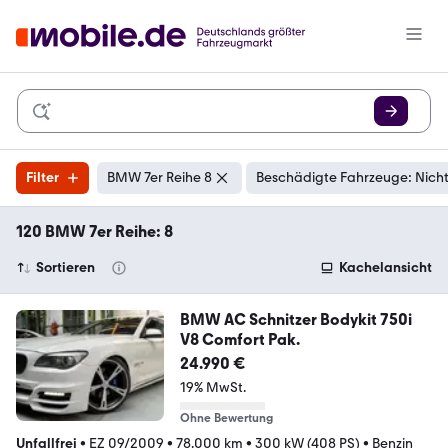
Filter
BMW 7er Reihe 8
Beschädigte Fahrzeuge: Nich
120 BMW 7er Reihe: 8
Sortieren
Kachelansicht
BMW AC Schnitzer Bodykit 750i
V8 Comfort Pak.
24.990 €
19% MwSt.
Ohne Bewertung
Unfallfrei
•
EZ 09/2009
•
78.000 km
•
300 kW (408 PS)
•
Benzin