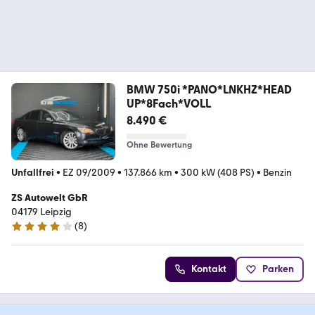
BMW 750i *PANO*LNKHZ*HEAD
UP*8Fach*VOLL
8.490 €
Ohne Bewertung
Unfallfrei
•
EZ 09/2009
•
137.866 km
•
300 kW (408 PS)
•
Benzin
ZS Autowelt GbR
04179 Leipzig
(
8
)
3.9 Sterne
Kontakt
Parken