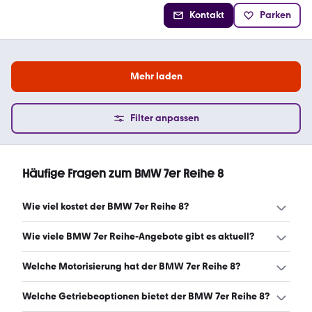
Kontakt
Parken
Mehr laden
Filter anpassen
Häufige Fragen zum BMW 7er Reihe 8
Wie viel kostet der BMW 7er Reihe 8?
Ein guter Preis für einen BMW 7er Reihe 8 liegt zwischen
Wie viele BMW 7er Reihe-Angebote gibt es aktuell?
6.943 € und 15.150 €. Leasingangebote starten ab 698 €
monatlich. (Stand: 7.8.2026)
Es gibt insgesamt 120 BMW 7er Reihe bei mobile.de,
Welche Motorisierung hat der BMW 7er Reihe 8?
davon 120 Gebraucht- und 0 Neuwagen. (Stand:
7.8.2026)
Der BMW 7er Reihe 8 hat Leistungen zwischen 218 und
Welche Getriebeoptionen bietet der BMW 7er Reihe 8?
449 PS. (Stand: 7.8.2026)