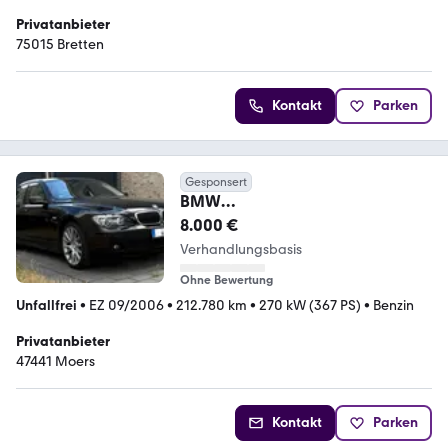
Privatanbieter
75015 Bretten
Kontakt
Parken
Gesponsert
BMW
765VarianteHL81Version31(Individ
8.000 €
ual)Rubinschwarz
Verhandlungsbasis
Ohne Bewertung
Unfallfrei
•
EZ 09/2006
•
212.780 km
•
270 kW (367 PS)
•
Benzin
Privatanbieter
47441 Moers
Kontakt
Parken