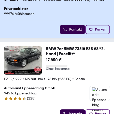
Privatanbieter
99974 Mühlhausen
Kontakt
Parken
BMW 7er BMW 735iA E38 V8 *2.
Hand | Facelift*
17.850 €
Ohne Bewertung
EZ 12/1999
•
139.800 km
•
175 kW (238 PS)
•
Benzin
Automarkt Eppenschlag GmbH
94536 Eppenschlag
(
228
)
4.7 Sterne
Kontakt
Parken