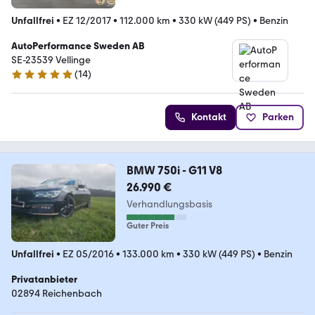
Unfallfrei
•
EZ 12/2017
•
112.000 km
•
330 kW (449 PS)
•
Benzin
AutoPerformance Sweden AB
SE-23539 Vellinge
(
14
)
4.8 Sterne
Kontakt
Parken
BMW 750i - G11 V8
26.990 €
Verhandlungsbasis
Guter Preis
Unfallfrei
•
EZ 05/2016
•
133.000 km
•
330 kW (449 PS)
•
Benzin
Privatanbieter
02894 Reichenbach