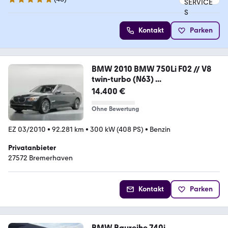
4.9 Sterne
Kontakt
Parken
BMW 2010 BMW 750Li F02 // V8
twin-turbo (N63) ...
14.400 €
Ohne Bewertung
EZ 03/2010
•
92.281 km
•
300 kW (408 PS)
•
Benzin
Privatanbieter
27572 Bremerhaven
Kontakt
Parken
BMW Baureihe 740i