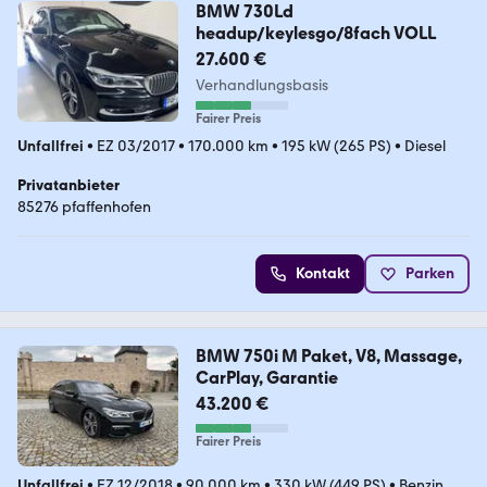
BMW 730Ld
headup/keylesgo/8fach VOLL
27.600 €
Verhandlungsbasis
Fairer Preis
Unfallfrei
•
EZ 03/2017
•
170.000 km
•
195 kW (265 PS)
•
Diesel
Privatanbieter
85276 pfaffenhofen
Kontakt
Parken
BMW 750i M Paket, V8, Massage,
CarPlay, Garantie
43.200 €
Fairer Preis
Unfallfrei
•
EZ 12/2018
•
90.000 km
•
330 kW (449 PS)
•
Benzin