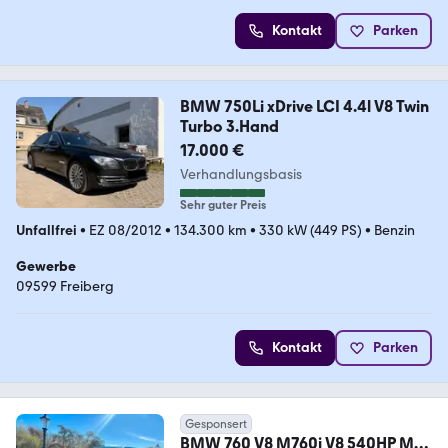
Kontakt
Parken
BMW 750Li xDrive LCI 4.4l V8 Twin
Turbo 3.Hand
17.000 €
Verhandlungsbasis
Sehr guter Preis
Unfallfrei
•
EZ 08/2012
•
134.300 km
•
330 kW (449 PS)
•
Benzin
Gewerbe
09599 Freiberg
Kontakt
Parken
Gesponsert
BMW 760 V8 M760i V8 540HP M-