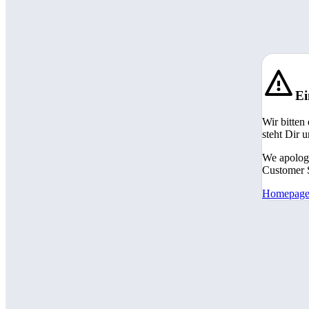
Ei
Wir bitten
steht Dir 
We apologi
Customer S
Homepag