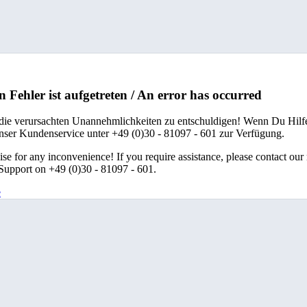
n Fehler ist aufgetreten / An error has occurred
 die verursachten Unannehmlichkeiten zu entschuldigen! Wenn Du Hilfe
unser Kundenservice unter +49 (0)30 - 81097 - 601 zur Verfügung.
se for any inconvenience! If you require assistance, please contact our
upport on +49 (0)30 - 81097 - 601.
e