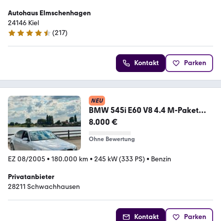
Autohaus Elmschenhagen
24146 Kiel
(
217
)
4.7 Sterne
Kontakt
Parken
NEU
BMW 545i E60 V8 4.4 M-Paket
Top Zustand
8.000 €
Ohne Bewertung
EZ 08/2005
•
180.000 km
•
245 kW (333 PS)
•
Benzin
Privatanbieter
28211 Schwachhausen
Kontakt
Parken