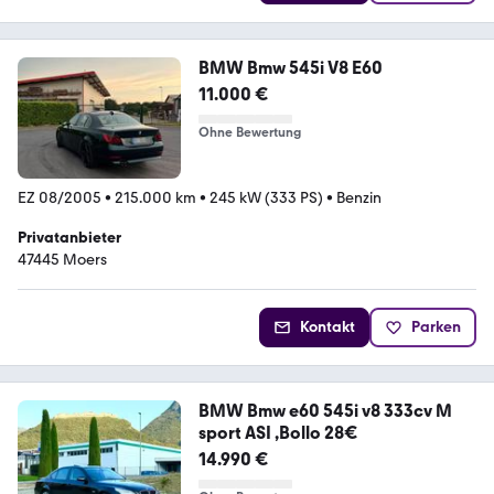
BMW Bmw 545i V8 E60
11.000 €
Ohne Bewertung
EZ 08/2005
•
215.000 km
•
245 kW (333 PS)
•
Benzin
Privatanbieter
47445 Moers
Kontakt
Parken
BMW Bmw e60 545i v8 333cv M
sport ASI ,Bollo 28€
14.990 €