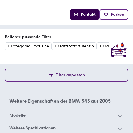
Kontakt
Parken
Beliebte passende Filter
+
Kategorie
:
Limousine
+
Kraftstoffart
:
Benzin
+
Kraftstoffart
:
Hyb
Filter anpassen
Weitere Eigenschaften des
BMW 545 aus 2005
Modelle
BMW 114
BMW 116
Weitere Spezifikationen