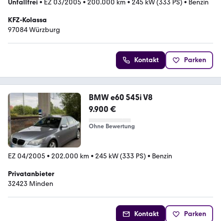
Unfallfrei
•
EZ 03/2005
•
200.000 km
•
245 kW (333 PS)
•
Benzin
KFZ-Kolassa
97084 Würzburg
Kontakt
Parken
BMW e60 545i V8
9.900 €
Ohne Bewertung
EZ 04/2005
•
202.000 km
•
245 kW (333 PS)
•
Benzin
Privatanbieter
32423 Minden
Kontakt
Parken