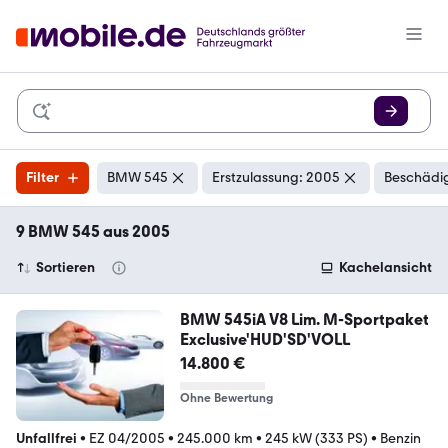
Filter
BMW 545
Erstzulassung: 2005
Beschädig
9 BMW 545 aus 2005
Sortieren
Kachelansicht
BMW 545iA V8 Lim. M-Sportpaket
Exclusive'HUD'SD'VOLL
14.800 €
Ohne Bewertung
Unfallfrei
•
EZ 04/2005
•
245.000 km
•
245 kW (333 PS)
•
Benzin