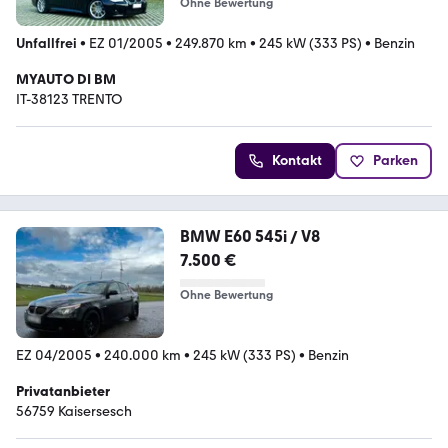
Ohne Bewertung
Unfallfrei
•
EZ 01/2005
•
249.870 km
•
245 kW (333 PS)
•
Benzin
MYAUTO DI BM
IT-38123 TRENTO
Kontakt
Parken
BMW E60 545i / V8
7.500 €
Ohne Bewertung
EZ 04/2005
•
240.000 km
•
245 kW (333 PS)
•
Benzin
Privatanbieter
56759 Kaisersesch