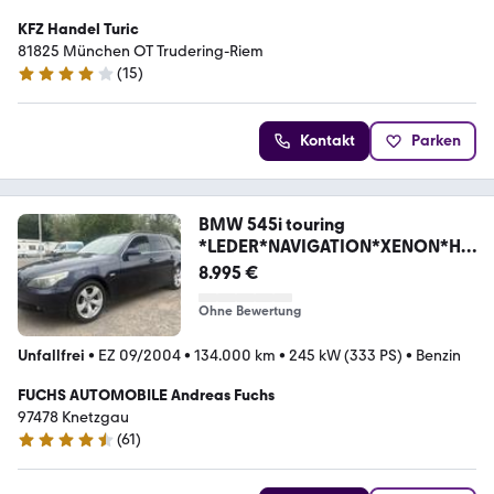
KFZ Handel Turic
81825 München OT Trudering-Riem
(
15
)
3.8 Sterne
Kontakt
Parken
BMW 545i touring
*LEDER*NAVIGATION*XENON*HE
AD UP*
8.995 €
Ohne Bewertung
Unfallfrei
•
EZ 09/2004
•
134.000 km
•
245 kW (333 PS)
•
Benzin
FUCHS AUTOMOBILE Andreas Fuchs
97478 Knetzgau
(
61
)
4.5 Sterne