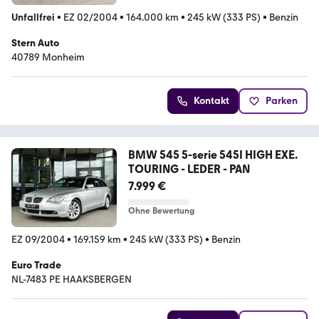
Unfallfrei
•
EZ 02/2004
•
164.000 km
•
245 kW (333 PS)
•
Benzin
Stern Auto
40789 Monheim
Kontakt
Parken
BMW 545 5-serie 545I HIGH EXE.
TOURING - LEDER - PAN
7.999 €
Ohne Bewertung
EZ 09/2004
•
169.159 km
•
245 kW (333 PS)
•
Benzin
Euro Trade
NL-7483 PE HAAKSBERGEN