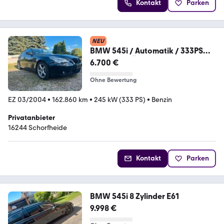
Kontakt
Parken
NEU
BMW 545i / Automatik / 333PS
Original / TÜ...
6.700 €
Ohne Bewertung
EZ 03/2004
•
162.860 km
•
245 kW (333 PS)
•
Benzin
Privatanbieter
16244 Schorfheide
Kontakt
Parken
BMW 545i 8 Zylinder E61
9.998 €