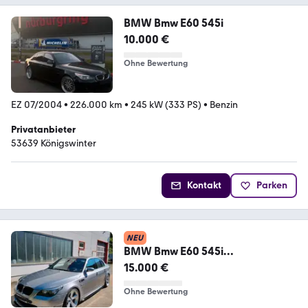
BMW Bmw E60 545i
10.000 €
Ohne Bewertung
EZ 07/2004
•
226.000 km
•
245 kW (333 PS)
•
Benzin
Privatanbieter
53639 Königswinter
Kontakt
Parken
NEU
BMW Bmw E60 545i
Vollausstattung LCI M-Paket
15.000 €
Ohne Bewertung