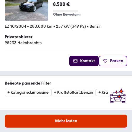
02/2028
8.500 €
Ohne Bewertung
EZ 10/2004
•
280.000 km
•
257 kW (349 PS)
•
Benzin
Privatanbieter
95233 Helmbrechts
Kontakt
Parken
Beliebte passende Filter
+
Kategorie
:
Limousine
+
Kraftstoffart
:
Benzin
+
Kraftstoffart
:
Hyb
Mehr laden