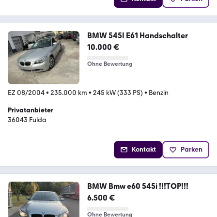
BMW 545I E61 Handschalter
10.000 €
Ohne Bewertung
EZ 08/2004
•
235.000 km
•
245 kW (333 PS)
•
Benzin
Privatanbieter
36043 Fulda
Kontakt
Parken
BMW Bmw e60 545i !!!TOP!!!
6.500 €
Ohne Bewertung