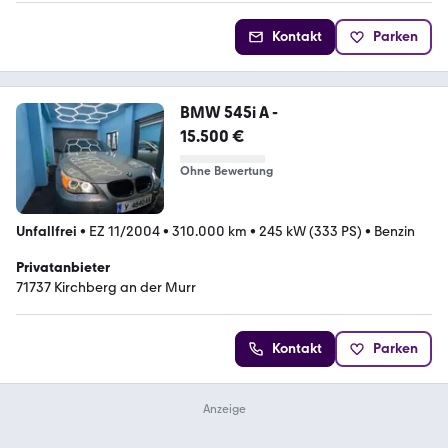
Kontakt
Parken
BMW 545i A -
15.500 €
Ohne Bewertung
Unfallfrei
•
EZ 11/2004
•
310.000 km
•
245 kW (333 PS)
•
Benzin
Privatanbieter
71737 Kirchberg an der Murr
Kontakt
Parken