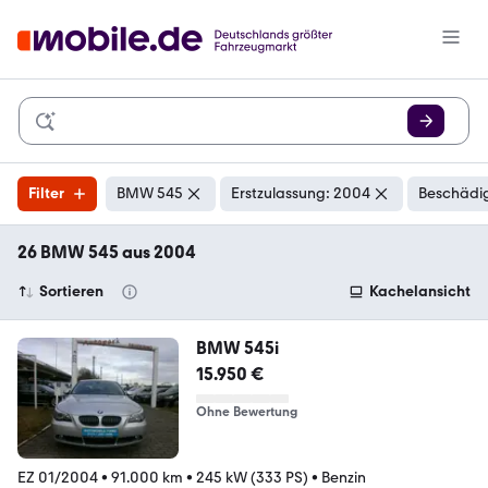
Filter
BMW 545
Erstzulassung: 2004
Beschädig
26 BMW 545 aus 2004
Sortieren
Kachelansicht
BMW 545i
15.950 €
Ohne Bewertung
EZ 01/2004
•
91.000 km
•
245 kW (333 PS)
•
Benzin