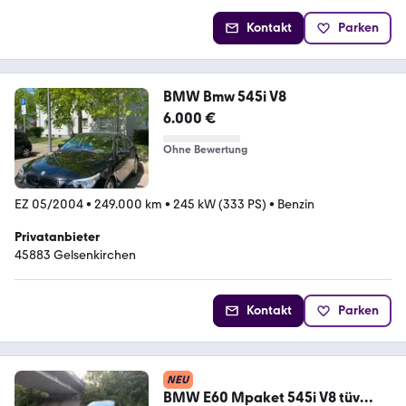
Kontakt
Parken
BMW Bmw 545i V8
6.000 €
Ohne Bewertung
EZ 05/2004
•
249.000 km
•
245 kW (333 PS)
•
Benzin
Privatanbieter
45883 Gelsenkirchen
Kontakt
Parken
NEU
BMW E60 Mpaket 545i V8 tüv