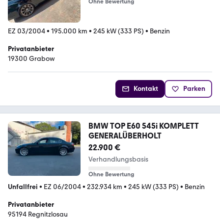
Ohne Bewertung
EZ 03/2004
•
195.000 km
•
245 kW (333 PS)
•
Benzin
Privatanbieter
19300 Grabow
Kontakt
Parken
BMW TOP E60 545i KOMPLETT
GENERALÜBERHOLT
22.900 €
Verhandlungsbasis
Ohne Bewertung
Unfallfrei
•
EZ 06/2004
•
232.934 km
•
245 kW (333 PS)
•
Benzin
Privatanbieter
95194 Regnitzlosau