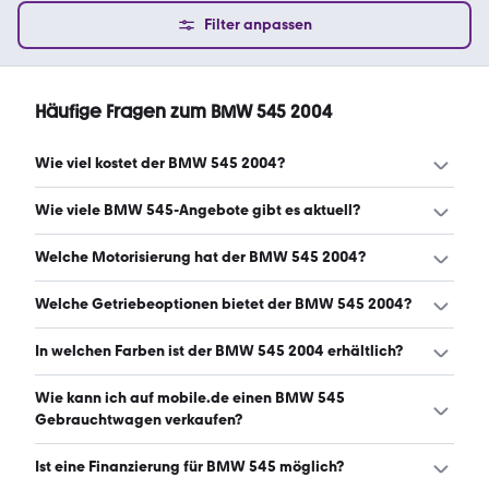
Filter anpassen
Häufige Fragen zum BMW 545 2004
Wie viel kostet der BMW 545 2004?
Ein guter Preis für einen BMW 545 2004 liegt zwischen
Wie viele BMW 545-Angebote gibt es aktuell?
6.550 € und 10.675 €. (Stand: 7.8.2026)
Es gibt insgesamt 26 BMW 545 bei mobile.de, davon 26
Welche Motorisierung hat der BMW 545 2004?
Gebraucht- und 0 Neuwagen. (Stand: 7.8.2026)
Der BMW 545 2004 hat Leistungen zwischen 333 und 333
Welche Getriebeoptionen bietet der BMW 545 2004?
PS. (Stand: 7.8.2026)
Der BMW 545 2004 ist mit automatischem und
In welchen Farben ist der BMW 545 2004 erhältlich?
manuellem Getriebe erhältlich. (Stand: 7.8.2026)
Den BMW 545 2004 gibt es in folgenden Farben: blau,
Wie kann ich auf mobile.de einen BMW 545
schwarz, grau, grün und silber. Die häufigste Farbe ist
Gebrauchtwagen verkaufen?
blau. (Stand: 7.8.2026)
Alle Informationen zum Verkauf an mobile.de-
Ist eine Finanzierung für BMW 545 möglich?
Ankaufstationen oder per Inserat auf mobile.de gibt es