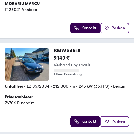
MORARIU MARCU
IT-26021 Annicco
Kontakt
Parken
BMW 545i A -
9.140 €
Verhandlungsbasis
Ohne Bewertung
Unfallfrei
•
EZ 05/2004
•
212.000 km
•
245 kW (333 PS)
•
Benzin
Privatanbieter
76706 Russheim
Kontakt
Parken