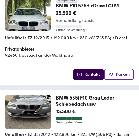
BMW F10 535d xDrive LCI M
paket, N57 313 PS
25.500 €
Verhandlungsbasis
Ohne Bewertung
Unfallfrei
•
EZ 12/2015
•
192.000 km
•
230 kW (313 PS)
•
Diesel
Privatanbieter
92660 Neustadt an der Waldnaab
Kontakt
Parken
BMW 535i F10 Grau Leder
Schiebedach usw
15.500 €
Sehr guter Preis
Unfallfrei
•
EZ 03/2012
•
122.800 km
•
225 kW (306 PS)
•
Benzin