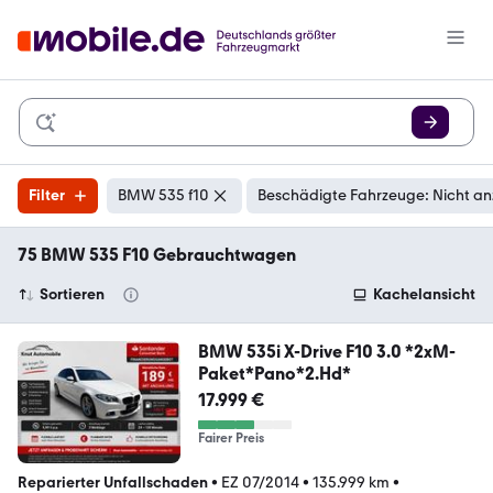
Filter
BMW 535 f10
Beschädigte Fahrzeuge: Nicht an
75 BMW 535 F10 Gebrauchtwagen
Sortieren
Kachelansicht
BMW 535i X-Drive F10 3.0 *2xM-
Paket*Pano*2.Hd*
17.999 €
Fairer Preis
Reparierter Unfallschaden
•
EZ 07/2014
•
135.999 km
•