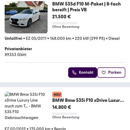
BMW 535d F10 M-Paket | 8-fach
bereift | Preis VB
21.500 €
Ohne Bewertung
Unfallfrei
•
EZ 05/2011
•
168.000 km
•
220 kW (299 PS)
•
Diesel
Privatanbieter
89353 Glött
Kontakt
Parken
NEU
BMW Bmw 535i F10 xDrive Luxury
Line auch zum T...
14.800 €
Ohne Bewertung
EZ 02/2012
•
175.000 km
•
Benzin