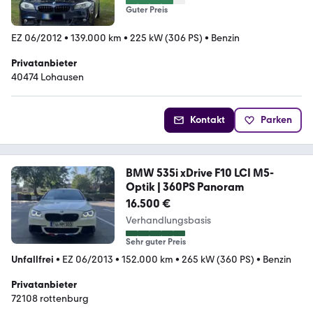
Guter Preis
EZ 06/2012
•
139.000 km
•
225 kW (306 PS)
•
Benzin
Privatanbieter
40474 Lohausen
Kontakt
Parken
BMW 535i xDrive F10 LCI M5-
Optik | 360PS Panoram
16.500 €
Verhandlungsbasis
Sehr guter Preis
Unfallfrei
•
EZ 06/2013
•
152.000 km
•
265 kW (360 PS)
•
Benzin
Privatanbieter
72108 rottenburg