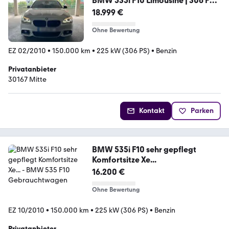
BMW 535i F10 Limousine | 306 PS |
Vollauss...
18.999 €
Ohne Bewertung
EZ 02/2010
•
150.000 km
•
225 kW (306 PS)
•
Benzin
Privatanbieter
30167 Mitte
Kontakt
Parken
BMW 535i F10 sehr gepflegt
Komfortsitze Xe...
16.200 €
Ohne Bewertung
EZ 10/2010
•
150.000 km
•
225 kW (306 PS)
•
Benzin
Privatanbieter