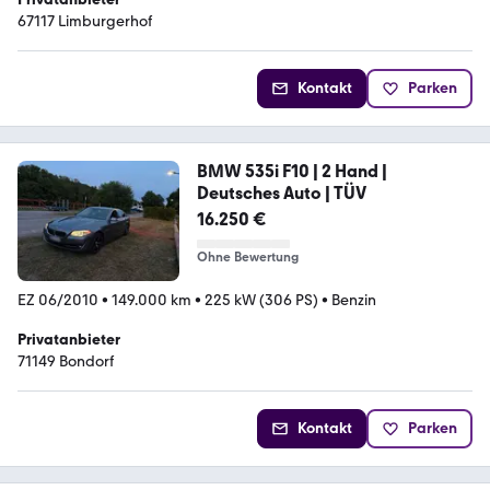
67117 Limburgerhof
Kontakt
Parken
BMW 535i F10 | 2 Hand |
Deutsches Auto | TÜV
16.250 €
Ohne Bewertung
EZ 06/2010
•
149.000 km
•
225 kW (306 PS)
•
Benzin
Privatanbieter
71149 Bondorf
Kontakt
Parken