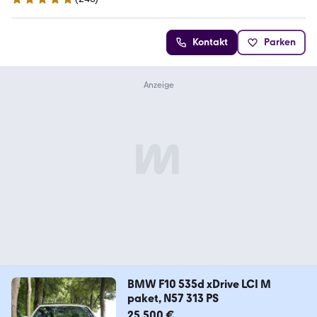
5 Sterne
Kontakt
Parken
BMW F10 535d xDrive LCI M
paket, N57 313 PS
25.500 €