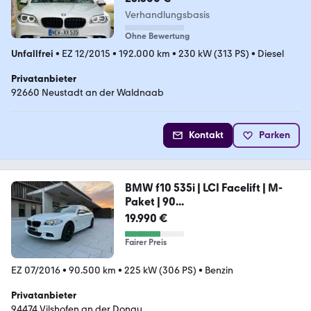
Verhandlungsbasis
Ohne Bewertung
Unfallfrei
•
EZ 12/2015
•
192.000 km
•
230 kW (313 PS)
•
Diesel
Privatanbieter
92660 Neustadt an der Waldnaab
Kontakt
Parken
BMW f10 535i | LCI Facelift | M-
Paket | 90...
19.990 €
Fairer Preis
EZ 07/2016
•
90.500 km
•
225 kW (306 PS)
•
Benzin
Privatanbieter
94474 Vilshofen an der Donau