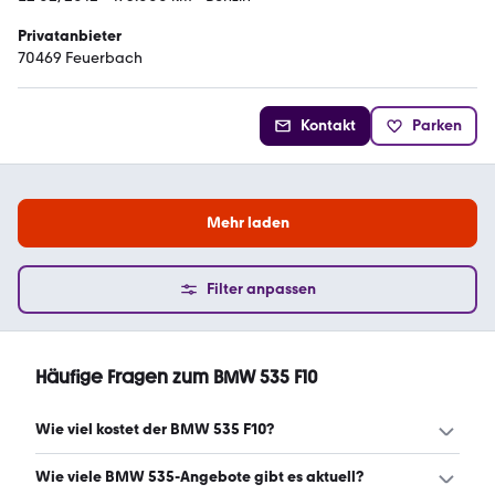
Privatanbieter
70469 Feuerbach
Kontakt
Parken
Mehr laden
Filter anpassen
Häufige Fragen zum BMW 535 F10
Wie viel kostet der BMW 535 F10?
Ein guter Preis für einen BMW 535 F10 liegt zwischen
Wie viele BMW 535-Angebote gibt es aktuell?
12.500 € und 16.625 €. (Stand: 7.8.2026)