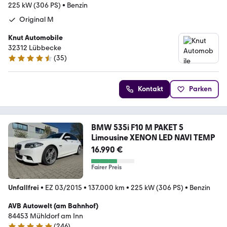
225 kW (306 PS)
•
Benzin
Original M
Knut Automobile
32312 Lübbecke
(
35
)
4.6 Sterne
Kontakt
Parken
BMW 535i F10 M PAKET 5
Limousine XENON LED NAVI TEMP
16.990 €
Fairer Preis
Unfallfrei
•
EZ 03/2015
•
137.000 km
•
225 kW (306 PS)
•
Benzin
AVB Autowelt (am Bahnhof)
84453 Mühldorf am Inn
(
246
)