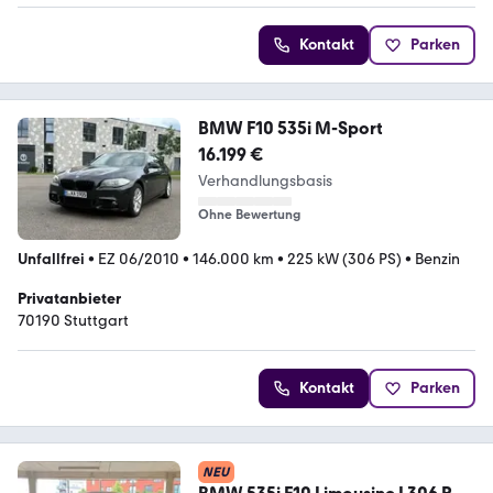
Kontakt
Parken
BMW F10 535i M-Sport
16.199 €
Verhandlungsbasis
Ohne Bewertung
Unfallfrei
•
EZ 06/2010
•
146.000 km
•
225 kW (306 PS)
•
Benzin
Privatanbieter
70190 Stuttgart
Kontakt
Parken
NEU