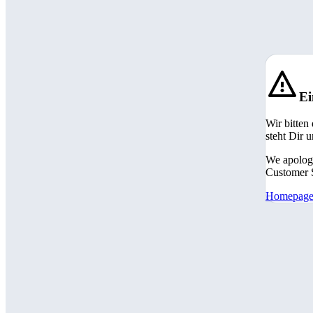
Ei
Wir bitten
steht Dir 
We apologi
Customer S
Homepag