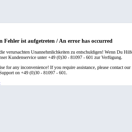
n Fehler ist aufgetreten / An error has occurred
 die verursachten Unannehmlichkeiten zu entschuldigen! Wenn Du Hilfe
unser Kundenservice unter +49 (0)30 - 81097 - 601 zur Verfügung.
se for any inconvenience! If you require assistance, please contact our
upport on +49 (0)30 - 81097 - 601.
e