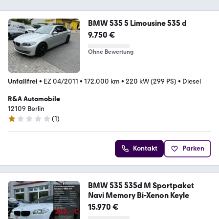
BMW 535 5 Limousine 535 d
9.750 €
Ohne Bewertung
Unfallfrei
•
EZ 04/2011
•
172.000 km
•
220 kW (299 PS)
•
Diesel
R&A Automobile
12109 Berlin
(
1
)
1 Stern
Kontakt
Parken
BMW 535 535d M Sportpaket
Navi Memory Bi-Xenon Keyle
15.970 €