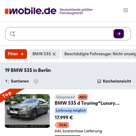
Filter
BMW 535
Beschädigte Fahrzeuge: Nicht anzei
19 BMW 535 in Berlin
Sortieren
Kachelansicht
Top
Gesponsert
NEU
BMW 535 d Touring*Luxury
Line*360 Kamera*Head UP*8f
Lieferung möglich
17.999 €
DEAL
inkl. kostenlose Lieferung