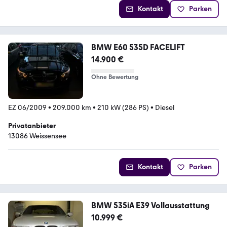
Kontakt
Parken
BMW E60 535D FACELIFT
14.900 €
Ohne Bewertung
EZ 06/2009
•
209.000 km
•
210 kW (286 PS)
•
Diesel
Privatanbieter
13086 Weissensee
Kontakt
Parken
BMW 535iA E39 Vollausstattung
10.999 €