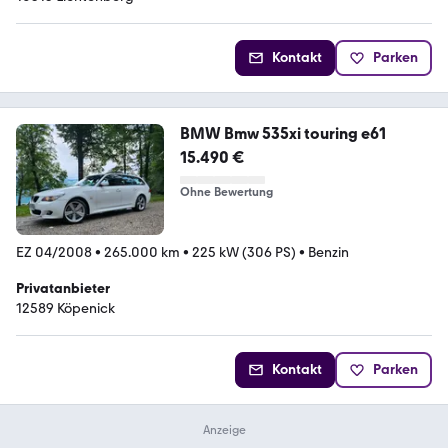
Kontakt
Parken
BMW Bmw 535xi touring e61
15.490 €
Ohne Bewertung
EZ 04/2008
•
265.000 km
•
225 kW (306 PS)
•
Benzin
Privatanbieter
12589 Köpenick
Kontakt
Parken