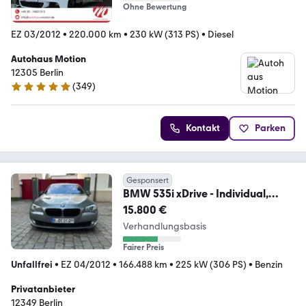
Ohne Bewertung
EZ 03/2012
•
220.000 km
•
230 kW (313 PS)
•
Diesel
Autohaus Motion
12305 Berlin
(
349
)
5 Sterne
Kontakt
Parken
Gesponsert
BMW 535i xDrive - Individual,
Head Up, Softclose
15.800 €
Verhandlungsbasis
Fairer Preis
Unfallfrei
•
EZ 04/2012
•
166.488 km
•
225 kW (306 PS)
•
Benzin
Privatanbieter
12349 Berlin