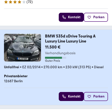
(
72
)
4.1 Sterne
Kontakt
Parken
BMW 535d xDrive Touring A
Luxury Line Luxury Line
11.500 €
Verhandlungsbasis
Guter Preis
Unfallfrei
•
EZ 02/2014
•
270.000 km
•
230 kW (313 PS)
•
Diesel
Privatanbieter
12687 Berlin
Kontakt
Parken