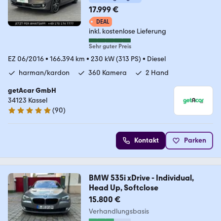
17.999 €
DEAL
inkl. kostenlose Lieferung
Sehr guter Preis
EZ 06/2016
•
166.394 km
•
230 kW (313 PS)
•
Diesel
harman/kardon
360 Kamera
2 Hand
getAcar GmbH
34123 Kassel
(
90
)
4.9 Sterne
Kontakt
Parken
BMW 535i xDrive - Individual,
Head Up, Softclose
15.800 €
Verhandlungsbasis