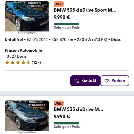
NEU
BMW 535 d xDrive Sport M
Sport*Pano*Head-Up*R.Cam*AH
9.990 €
Sehr guter Preis
Unfallfrei
•
EZ 01/2012
•
258.870 km
•
230 kW (313 PS)
•
Diesel
Prinzen Automobile
10827 Berlin
(
127
)
4.5 Sterne
Kontakt
Parken
NEU
BMW 535 d xDrive M
Sport*Pano*Head-
9.990 €
Up*Memo*Soft`*AHK
Sehr guter Preis