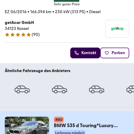
Sehr guter Preis
EZ 06/2016
•
166.394 km
•
230 kW (313 PS)
•
Diesel
getAcar GmbH
34123 Kassel
(
90
)
4.9 Sterne
Kontakt
Parken
Ähnliche Fahrzeuge des Anbieters
NEU
BMW 535 d Touring*Luxury
Line*360 Kamera*Head UP*8f
Lieferung möglich