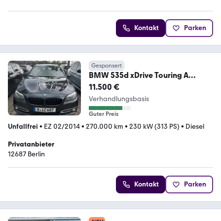
Kontakt
Parken
Gesponsert
BMW 535d xDrive Touring A
Luxury Line Luxury Line
11.500 €
Verhandlungsbasis
Guter Preis
Unfallfrei
•
EZ 02/2014
•
270.000 km
•
230 kW (313 PS)
•
Diesel
Privatanbieter
12687 Berlin
Kontakt
Parken