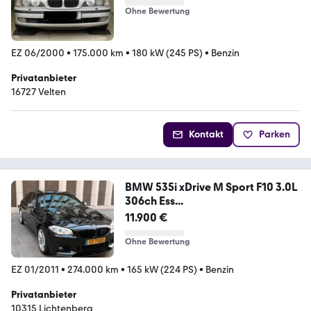
Ohne Bewertung
EZ 06/2000
•
175.000 km
•
180 kW (245 PS)
•
Benzin
Privatanbieter
16727 Velten
Kontakt
Parken
BMW 535i xDrive M Sport F10 3.0L
306ch Ess...
11.900 €
Ohne Bewertung
EZ 01/2011
•
274.000 km
•
165 kW (224 PS)
•
Benzin
Privatanbieter
10315 Lichtenberg