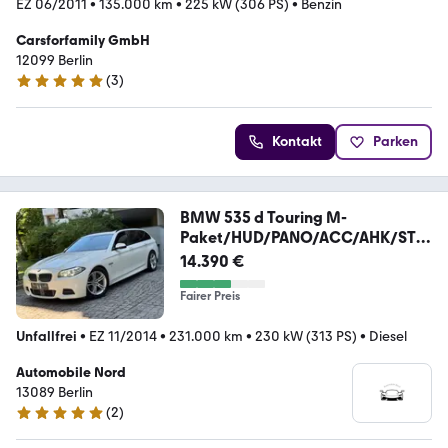
EZ 06/2011
•
135.000 km
•
225 kW (306 PS)
•
Benzin
Carsforfamily GmbH
12099 Berlin
(
3
)
4.8 Sterne
Kontakt
Parken
BMW 535 d Touring M-
Paket/HUD/PANO/ACC/AHK/STA
NDHEIZ
14.390 €
Fairer Preis
Unfallfrei
•
EZ 11/2014
•
231.000 km
•
230 kW (313 PS)
•
Diesel
Automobile Nord
13089 Berlin
(
2
)
5 Sterne