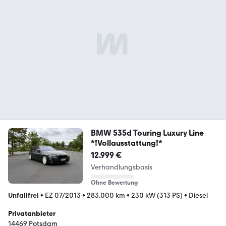
BMW 535d Touring Luxury Line
*!Vollausstattung!*
12.999 €
Verhandlungsbasis
Ohne Bewertung
Unfallfrei
•
EZ 07/2013
•
283.000 km
•
230 kW (313 PS)
•
Diesel
Privatanbieter
14469 Potsdam