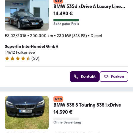
NEU
BMW 535d xDrive A Luxury Line
NAVI KAMERA LM LEDER
14.490 €
Sehr guter Preis
EZ 02/2015
•
200.000 km
•
230 kW (313 PS)
•
Diesel
Superfin InterHandel GmbH
14612 Falkensee
(
50
)
4.5 Sterne
Kontakt
Parken
NEU
BMW 535 5 Touring 535 i xDrive
14.390 €
Ohne Bewertung