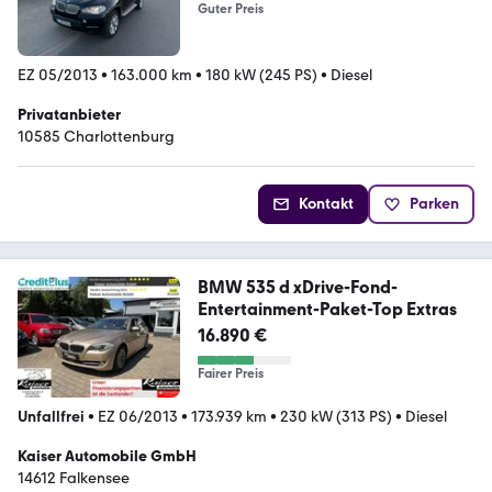
Guter Preis
EZ 05/2013
•
163.000 km
•
180 kW (245 PS)
•
Diesel
Privatanbieter
10585 Charlottenburg
Kontakt
Parken
BMW 535 d xDrive-Fond-
Entertainment-Paket-Top Extras
16.890 €
Fairer Preis
Unfallfrei
•
EZ 06/2013
•
173.939 km
•
230 kW (313 PS)
•
Diesel
Kaiser Automobile GmbH
14612 Falkensee