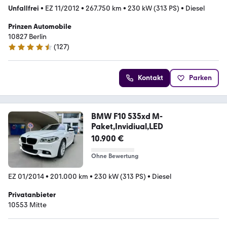
Unfallfrei
•
EZ 11/2012
•
267.750 km
•
230 kW (313 PS)
•
Diesel
Prinzen Automobile
10827 Berlin
(
127
)
4.5 Sterne
Kontakt
Parken
BMW F10 535xd M-
Paket,Invidiual,LED
10.900 €
Ohne Bewertung
EZ 01/2014
•
201.000 km
•
230 kW (313 PS)
•
Diesel
Privatanbieter
10553 Mitte