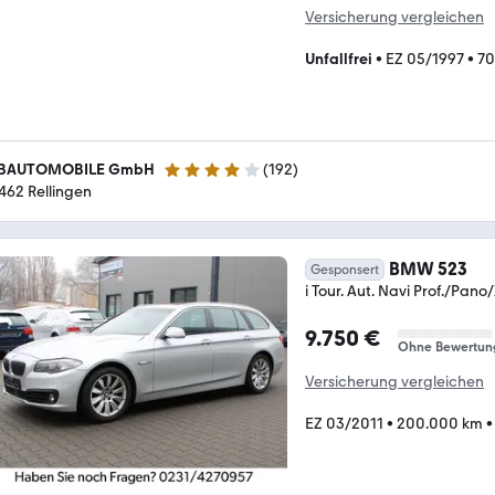
Versicherung vergleichen
Unfallfrei
•
EZ 05/1997
•
70
BAUTOMOBILE GmbH
(
192
)
4.2 Sterne
462 Rellingen
BMW 523
Gesponsert
i Tour. Aut. Navi Prof./Pa
9.750 €
Ohne Bewertun
Versicherung vergleichen
EZ 03/2011
•
200.000 km