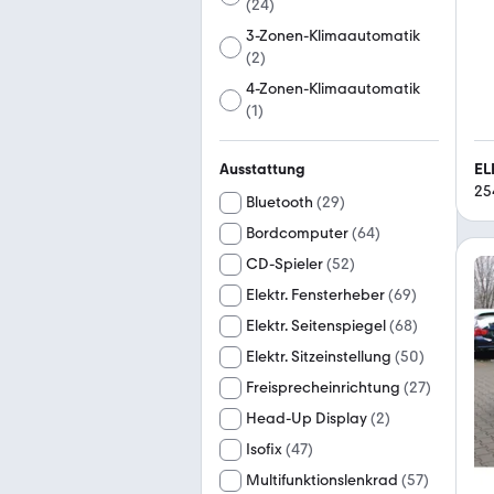
(
24
)
3-Zonen-Klimaautomatik
(
2
)
4-Zonen-Klimaautomatik
(
1
)
EL
Ausstattung
25
Bluetooth
(
29
)
Bordcomputer
(
64
)
CD-Spieler
(
52
)
Elektr. Fensterheber
(
69
)
Elektr. Seitenspiegel
(
68
)
Elektr. Sitzeinstellung
(
50
)
Freisprecheinrichtung
(
27
)
Head-Up Display
(
2
)
Isofix
(
47
)
Multifunktionslenkrad
(
57
)