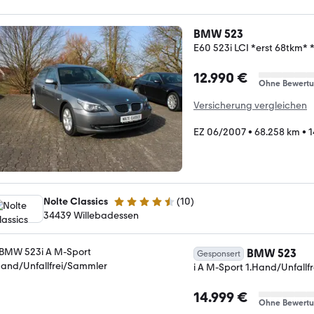
BMW 523
E60 523i LCI *erst 68tkm*
12.990 €
Ohne Bewert
Versicherung vergleichen
EZ 06/2007
•
68.258 km
•
1
Nolte Classics
(
10
)
4.4 Sterne
34439 Willebadessen
BMW 523
Gesponsert
i A M-Sport 1.Hand/Unfall
14.999 €
Ohne Bewert