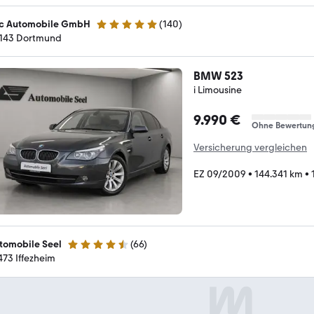
c Automobile GmbH
(
140
)
5 Sterne
143 Dortmund
BMW 523
i Limousine
9.990 €
Ohne Bewertun
Versicherung vergleichen
EZ 09/2009
•
144.341 km
•
tomobile Seel
(
66
)
4.5 Sterne
473 Iffezheim