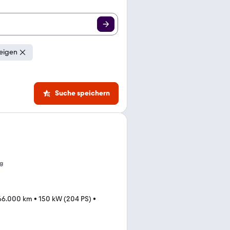
eigen
Suche speichern
g
66.000 km
•
150 kW (204 PS)
•