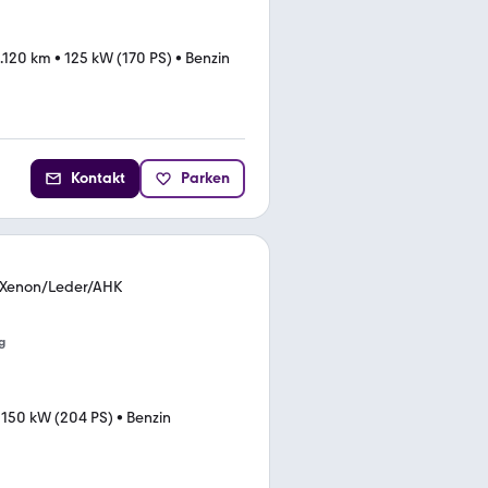
.120 km
•
125 kW (170 PS)
•
Benzin
Kontakt
Parken
no/Xenon/Leder/AHK
g
•
150 kW (204 PS)
•
Benzin