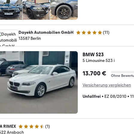
Dayekh Automobilien GmbH
(
11
)
5 Sterne
13587 Berlin
BMW 523
5 Limousine 523 i
13.700 €
Ohne Bewert
Versicherung vergleichen
Unfallfrei
•
EZ 08/2010
•
1
A RIMEX
(
1
)
4.3 Sterne
522 Ansbach