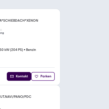
LIMA*SCHIEBDACH*XENON
ung
50 kW (204 PS)
•
Benzin
Kontakt
Parken
ng AUT.NAVI/PANO/PDC