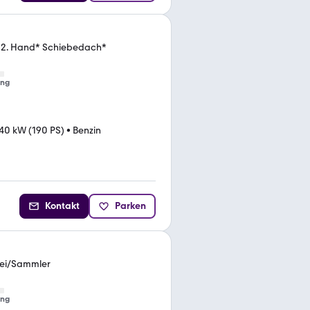
 *2. Hand* Schiebedach*
ung
40 kW (190 PS)
•
Benzin
Kontakt
Parken
frei/Sammler
ung