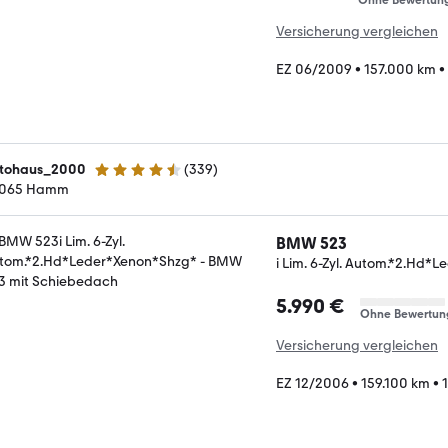
Ohne Bewertun
Versicherung vergleichen
EZ 06/2009
•
157.000 km
•
tohaus_2000
(
339
)
4.6 Sterne
065 Hamm
BMW 523
i Lim. 6-Zyl. Autom.*2.Hd*
5.990 €
Ohne Bewertun
Versicherung vergleichen
EZ 12/2006
•
159.100 km
•