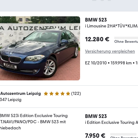
BMW 523
i Limousine 2HA*TÜV*K
12.280 €
Ohne Bewert
Versicherung vergleichen
EZ 10/2010
•
159.998 km
•
1
 Autozentrum Leipzig
(
122
)
4.8 Sterne
347 Leipzig
BMW 523
i Edition Exclusive Touri
7.950 €