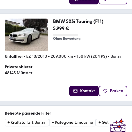
BMW 523i Touring (F11)
5.999 €
Ohne Bewertung
Unfallfrei
•
EZ 10/2010
•
209.000 km
•
150 kW (204 PS)
•
Benzin
Privatanbieter
48145 Münster
Kontakt
Parken
Beliebte passende Filter
+
Kraftstoffart
:
Benzin
+
Kategorie
:
Limousine
+
Getriebe
:
Autom