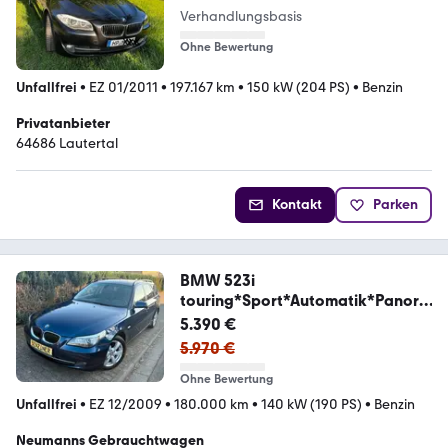
Verhandlungsbasis
Ohne Bewertung
Unfallfrei
•
EZ 01/2011
•
197.167 km
•
150 kW (204 PS)
•
Benzin
Privatanbieter
64686 Lautertal
Kontakt
Parken
BMW 523i
touring*Sport*Automatik*Panora
ma*HU02.2028
5.390 €
5.970 €
Ohne Bewertung
Unfallfrei
•
EZ 12/2009
•
180.000 km
•
140 kW (190 PS)
•
Benzin
Neumanns Gebrauchtwagen