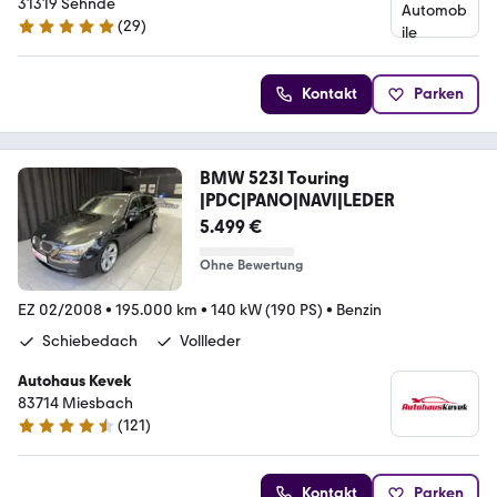
31319 Sehnde
(
29
)
4.8 Sterne
Kontakt
Parken
BMW 523I Touring
|PDC|PANO|NAVI|LEDER
5.499 €
Ohne Bewertung
EZ 02/2008
•
195.000 km
•
140 kW (190 PS)
•
Benzin
Schiebedach
Vollleder
Autohaus Kevek
83714 Miesbach
(
121
)
4.5 Sterne
Kontakt
Parken