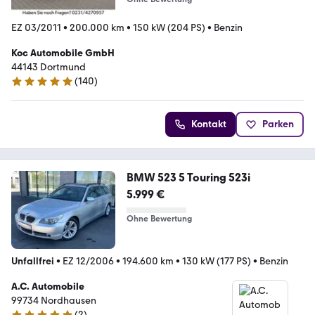
EZ 03/2011
•
200.000 km
•
150 kW (204 PS)
•
Benzin
Koc Automobile GmbH
44143 Dortmund
(
140
)
5 Sterne
Kontakt
Parken
BMW 523 5 Touring 523i
5.999 €
Ohne Bewertung
Unfallfrei
•
EZ 12/2006
•
194.600 km
•
130 kW (177 PS)
•
Benzin
A.C. Automobile
99734 Nordhausen
(
2
)