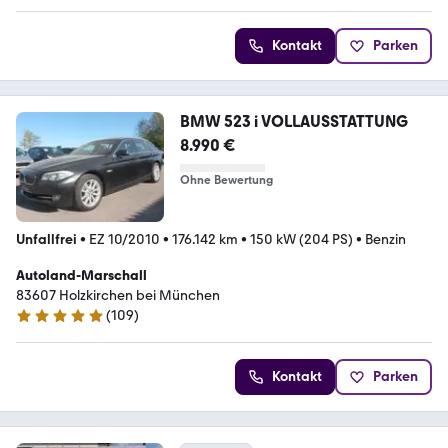
Kontakt
Parken
BMW 523 i VOLLAUSSTATTUNG
8.990 €
Ohne Bewertung
Unfallfrei
•
EZ 10/2010
•
176.142 km
•
150 kW (204 PS)
•
Benzin
Autoland-Marschall
83607 Holzkirchen bei München
(
109
)
4.8 Sterne
Kontakt
Parken