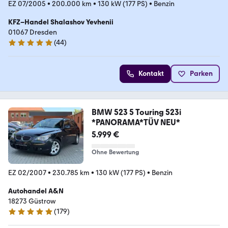
EZ 07/2005
•
200.000 km
•
130 kW (177 PS)
•
Benzin
KFZ–Handel Shalashov Yevhenii
01067 Dresden
(
44
)
5 Sterne
Kontakt
Parken
BMW 523 5 Touring 523i
*PANORAMA*TÜV NEU*
5.999 €
Ohne Bewertung
EZ 02/2007
•
230.785 km
•
130 kW (177 PS)
•
Benzin
Autohandel A&N
18273 Güstrow
(
179
)
4.9 Sterne