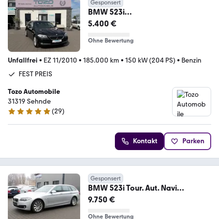
Gesponsert
BMW 523i
Touring!!BESCHREIBUNG
5.400 €
LESEN!!!FEST PREIS!!!
Ohne Bewertung
Unfallfrei
•
EZ 11/2010
•
185.000 km
•
150 kW (204 PS)
•
Benzin
FEST PREIS
Tozo Automobile
31319 Sehnde
(
29
)
4.8 Sterne
Kontakt
Parken
Gesponsert
BMW 523i Tour. Aut. Navi
Prof./Pano/Xenon/Leder/AHK
9.750 €
Ohne Bewertung