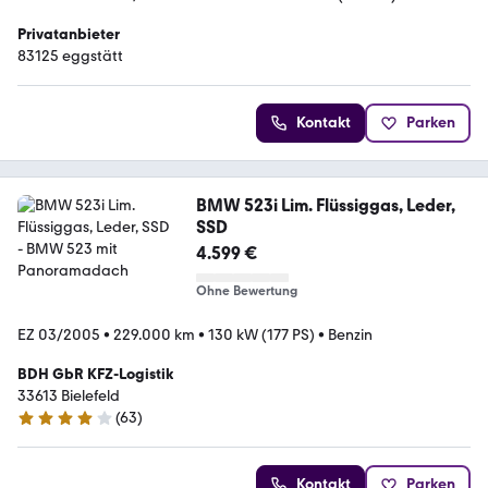
Privatanbieter
83125 eggstätt
Kontakt
Parken
BMW 523i Lim. Flüssiggas, Leder,
SSD
4.599 €
Ohne Bewertung
EZ 03/2005
•
229.000 km
•
130 kW (177 PS)
•
Benzin
BDH GbR KFZ-Logistik
33613 Bielefeld
(
63
)
4 Sterne
Kontakt
Parken