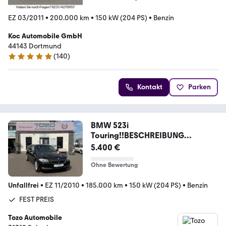
EZ 03/2011
•
200.000 km
•
150 kW (204 PS)
•
Benzin
Koc Automobile GmbH
44143 Dortmund
(
140
)
5 Sterne
Kontakt
Parken
BMW 523i
Touring!!BESCHREIBUNG
LESEN!!!FEST PREIS!!!
5.400 €
Ohne Bewertung
Unfallfrei
•
EZ 11/2010
•
185.000 km
•
150 kW (204 PS)
•
Benzin
FEST PREIS
Tozo Automobile