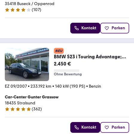
35418 Buseck / Oppenrod
(
107
)
4.1 Sterne
Kontakt
Parken
NEU
BMW 523 i Touring Advantage;
NAV/ PANO/ LEDER/ ..AHK
2.450 €
Ohne Bewertung
EZ 09/2007
•
233.192 km
•
140 kW (190 PS)
•
Benzin
Car-Center Gunter Grassow
18435 Stralsund
(
362
)
4.8 Sterne
Kontakt
Parken