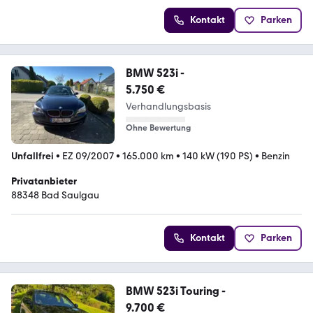
Kontakt
Parken
BMW 523i -
5.750 €
Verhandlungsbasis
Ohne Bewertung
Unfallfrei
•
EZ 09/2007
•
165.000 km
•
140 kW (190 PS)
•
Benzin
Privatanbieter
88348 Bad Saulgau
Kontakt
Parken
BMW 523i Touring -
9.700 €