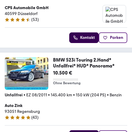
CPS Automobile GmbH
40599 Düsseldorf
(
53
)
4.6 Sterne
Kontakt
Parken
BMW 523i Touring 2.Hand*
Unfallfrei* HUD* Panorama*
10.500 €
Ohne Bewertung
Unfallfrei
•
EZ 08/2011
•
145.400 km
•
150 kW (204 PS)
•
Benzin
Auto Zink
93051 Regensburg
(
43
)
5 Sterne