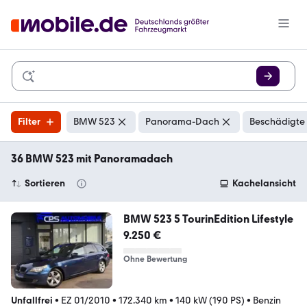
Filter
BMW 523
Panorama-Dach
Beschädigte 
36 BMW 523 mit Panoramadach
Sortieren
Kachelansicht
BMW 523 5 TourinEdition Lifestyle
9.250 €
Ohne Bewertung
Unfallfrei
•
EZ 01/2010
•
172.340 km
•
140 kW (190 PS)
•
Benzin