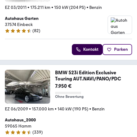
EZ 03/2011
•
175.211 km
•
150 kW (204 PS)
•
Benzin
Autohaus Garten
37574 Einbeck
(
82
)
4.6 Sterne
Kontakt
Parken
BMW 523i Edition Exclusive
Touring AUT.NAVI/PANO/PDC
7.950 €
Ohne Bewertung
EZ 06/2009
•
157.000 km
•
140 kW (190 PS)
•
Benzin
Autohaus_2000
59065 Hamm
(
339
)
4.6 Sterne