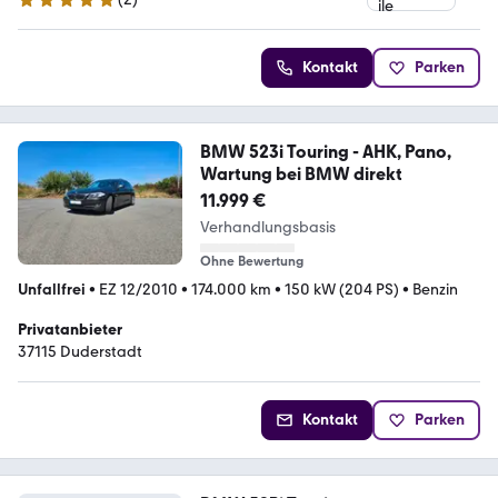
5 Sterne
Kontakt
Parken
BMW 523i Touring - AHK, Pano,
Wartung bei BMW direkt
11.999 €
Verhandlungsbasis
Ohne Bewertung
Unfallfrei
•
EZ 12/2010
•
174.000 km
•
150 kW (204 PS)
•
Benzin
Privatanbieter
37115 Duderstadt
Kontakt
Parken