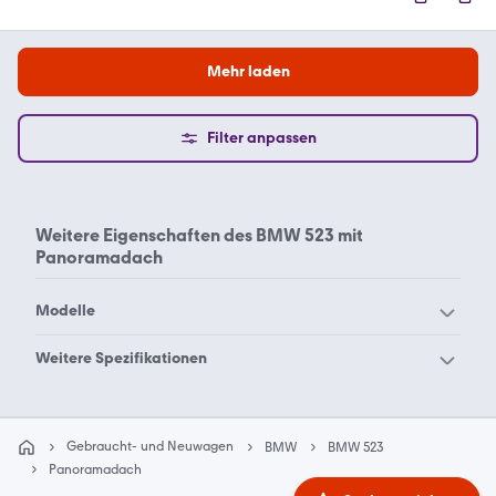
Mehr laden
Filter anpassen
Weitere Eigenschaften des
BMW 523 mit
Panoramadach
Modelle
BMW 114
BMW 116
Weitere Spezifikationen
BMW 118
BMW 120
BMW 523
BMW 523 Schiebedach
BMW 123
BMW 125
Scheckheftgepflegt
Gebraucht- und Neuwagen
BMW
BMW 523
BMW 128
BMW 130
Panoramadach
BMW 135
BMW 1er M Coupé