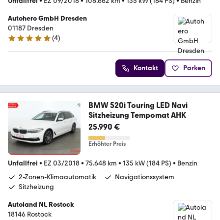
Unfallfrei
•
EZ 09/2018
•
106.662 km
•
135 kW (184 PS)
•
Benzin
Autohero GmbH Dresden
01187 Dresden
(
4
)
5 Sterne
Kontakt
Parken
BMW 520i Touring LED Navi
Sitzheizung Tempomat AHK
25.990 €
Erhöhter Preis
Unfallfrei
•
EZ 03/2018
•
75.648 km
•
135 kW (184 PS)
•
Benzin
2-Zonen-Klimaautomatik
Navigationssystem
Sitzheizung
Autoland NL Rostock
18146 Rostock