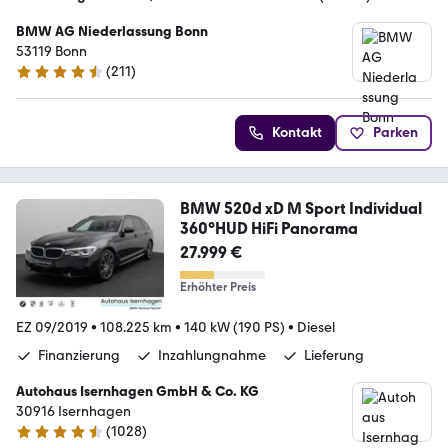
BMW AG Niederlassung Bonn
53119 Bonn
(
211
)
4.5 Sterne
Kontakt
Parken
BMW 520d xD M Sport Individual
360°HUD HiFi Panorama
27.999 €
Erhöhter Preis
EZ 09/2019
•
108.225 km
•
140 kW (190 PS)
•
Diesel
Finanzierung
Inzahlungnahme
Lieferung
Autohaus Isernhagen GmbH & Co. KG
30916 Isernhagen
(
1028
)
4.5 Sterne