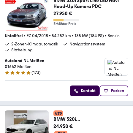
BMW 520i Sport Line LED Navi
Head-Up Kamera PDC
27.950 €
Erhöhter Preis
Unfallfrei
•
EZ 04/2018
•
54.252 km
•
135 kW (184 PS)
•
Benzin
2-Zonen-Klimaautomatik
Navigationssystem
Sitzheizung
Autoland NL Meißen
01662 Meißen
(
173
)
4.8 Sterne
Kontakt
Parken
NEU
BMW 520i
Sportline*SHADOW*LEDER*NAVI*
24.950 €
LED*KAMERA