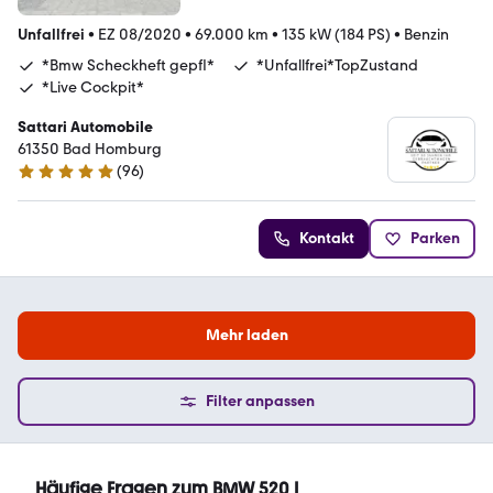
Unfallfrei
•
EZ 08/2020
•
69.000 km
•
135 kW (184 PS)
•
Benzin
*Bmw Scheckheft gepfl*
*Unfallfrei*TopZustand
*Live Cockpit*
Sattari Automobile
61350 Bad Homburg
(
96
)
4.9 Sterne
Kontakt
Parken
Mehr laden
Filter anpassen
Häufige Fragen zum BMW 520 I