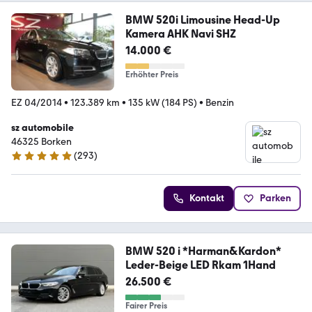
BMW 520i Limousine Head-Up
Kamera AHK Navi SHZ
14.000 €
Erhöhter Preis
EZ 04/2014
•
123.389 km
•
135 kW (184 PS)
•
Benzin
sz automobile
46325 Borken
(
293
)
4.9 Sterne
Kontakt
Parken
BMW 520 i *Harman&Kardon*
Leder-Beige LED Rkam 1Hand
26.500 €
Fairer Preis