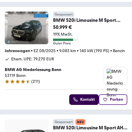
Gesponsert
BMW 520i Limousine M Sport
Standheizung AHK Kamera
50.999 €
19% MwSt.
Guter Preis
Jahreswagen
•
EZ 08/2025
•
9.083 km
•
140 kW (190 PS)
•
Benzin
Ehem. UPE: 79.270 EUR
BMW AG Niederlassung Bonn
53119 Bonn
(
211
)
4.5 Sterne
Kontakt
Parken
Gesponsert
NEU
BMW 520i Limousine M Sport AHK