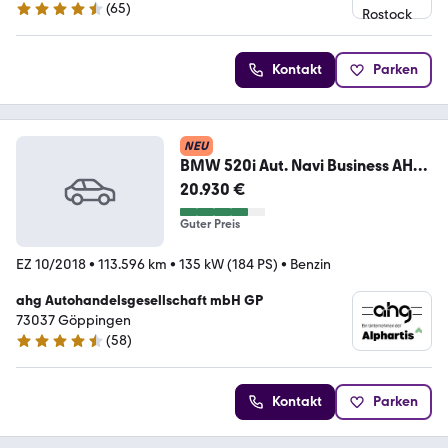
(
65
)
4.6 Sterne
Kontakt
Parken
NEU
BMW 520i Aut. Navi Business AHK
PDC Durchlade
20.930 €
Guter Preis
EZ 10/2018
•
113.596 km
•
135 kW (184 PS)
•
Benzin
ahg Autohandelsgesellschaft mbH GP
73037 Göppingen
(
58
)
4.6 Sterne
Kontakt
Parken