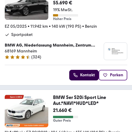
Harman/K Kamera LED
55.690 €
19% MwSt.
Hoher Preis
EZ 05/2025
•
11.942 km
•
140 kW (190 PS)
•
Benzin
Sportpaket
BMW AG, Niederlassung Mannheim, Zentrum
Gebrauchte Automobile
68169 Mannheim
(
324
)
4.6 Sterne
Kontakt
Parken
BMW 5er 520i Sport Line
Aut.*NAVI*HUD*LED*
21.660 €
Guter Preis