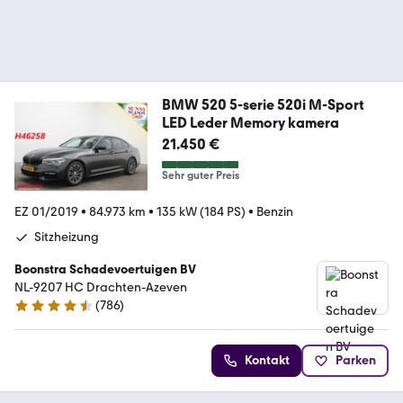
BMW 520 5-serie 520i M-Sport
LED Leder Memory kamera
21.450 €
Sehr guter Preis
EZ 01/2019
•
84.973 km
•
135 kW (184 PS)
•
Benzin
Sitzheizung
Boonstra Schadevoertuigen BV
NL-9207 HC Drachten-Azeven
(
786
)
4.4 Sterne
Kontakt
Parken