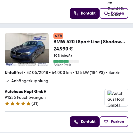
Kontakt
Parken
NEU
BMW 520 i Sport Line | Shadow
Line | Automatik
24.990 €
19% MwSt.
Fairer Preis
Unfallfrei
•
EZ 05/2018
•
64.000 km
•
135 kW (184 PS)
•
Benzin
Anhängerkupplung
Autohaus Hopf GmbH
91555 Feuchtwangen
(
31
)
5 Sterne
Kontakt
Parken