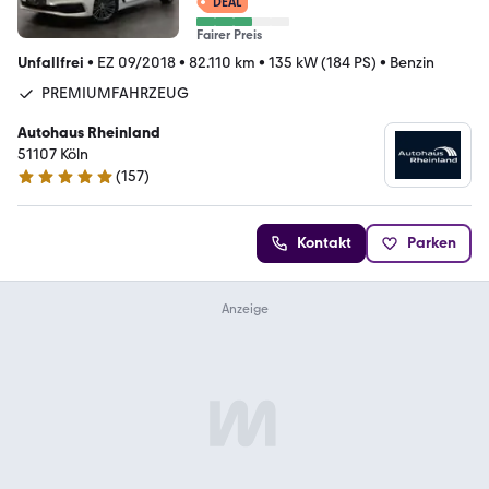
DEAL
Fairer Preis
Unfallfrei
•
EZ 09/2018
•
82.110 km
•
135 kW (184 PS)
•
Benzin
PREMIUMFAHRZEUG
Autohaus Rheinland
51107 Köln
(
157
)
4.9 Sterne
Kontakt
Parken