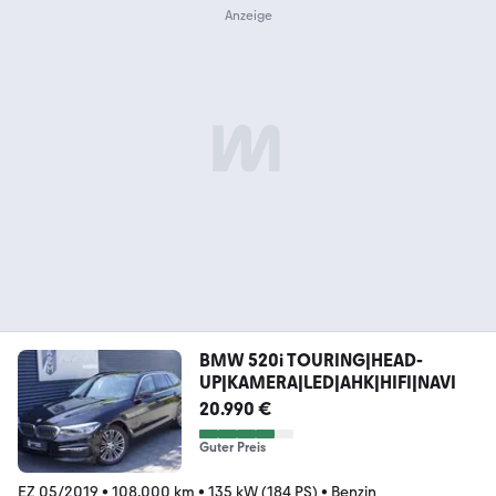
BMW 520i TOURING|HEAD-
UP|KAMERA|LED|AHK|HIFI|NAVI
20.990 €
Guter Preis
EZ 05/2019
•
108.000 km
•
135 kW (184 PS)
•
Benzin