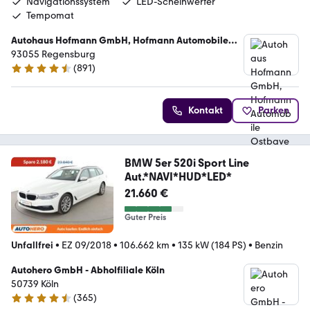
Navigationssystem
LED-Scheinwerfer
Tempomat
Autohaus Hofmann GmbH, Hofmann Automobile
Ostbayern
93055 Regensburg
(
891
)
4.7 Sterne
Kontakt
Parken
BMW 5er 520i Sport Line
Aut.*NAVI*HUD*LED*
21.660 €
Guter Preis
Unfallfrei
•
EZ 09/2018
•
106.662 km
•
135 kW (184 PS)
•
Benzin
Autohero GmbH - Abholfiliale Köln
50739 Köln
(
365
)
4.6 Sterne