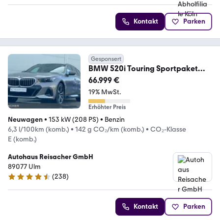
Kontakt
Parken
Gesponsert
BMW 520i Touring Sportpaket
Fahrassistenzsysteme
66.999 €
19% MwSt.
Erhöhter Preis
Neuwagen
•
153 kW (208 PS)
•
Benzin
6,3 l/100km (komb.)
•
142 g CO₂/km (komb.)
•
CO₂-Klasse
E (komb.)
Autohaus Reisacher GmbH
89077 Ulm
(
238
)
4.6 Sterne
Kontakt
Parken