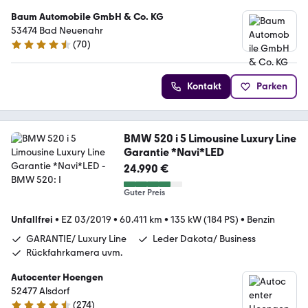
Baum Automobile GmbH & Co. KG
53474 Bad Neuenahr
(
70
)
4.4 Sterne
Kontakt
Parken
BMW 520 i 5 Limousine Luxury Line
Garantie *Navi*LED
24.990 €
Guter Preis
Unfallfrei
•
EZ 03/2019
•
60.411 km
•
135 kW (184 PS)
•
Benzin
GARANTIE/ Luxury Line
Leder Dakota/ Business
Rückfahrkamera uvm.
Autocenter Hoengen
52477 Alsdorf
(
274
)