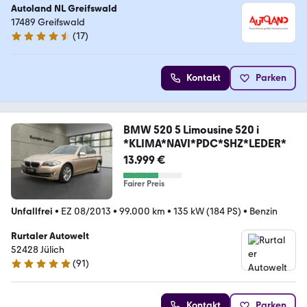
Autoland NL Greifswald
17489 Greifswald
(
17
)
4.7 Sterne
Kontakt
Parken
BMW 520 5 Limousine 520 i
*KLIMA*NAVI*PDC*SHZ*LEDER*
13.999 €
Fairer Preis
Unfallfrei
•
EZ 08/2013
•
99.000 km
•
135 kW (184 PS)
•
Benzin
Rurtaler Autowelt
52428 Jülich
(
91
)
4.9 Sterne
Kontakt
Parken