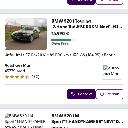
BMW 520 i Touring
'2.Hand'Aut.89.000KM'Navi'LED'P
DC'
15.990 €
Guter Preis
Unfallfrei
•
EZ 06/2016
•
89.000 km
•
135 kW (184 PS)
•
Benzin
Autohaus Marl
45772 Marl
(
182
)
4.6 Sterne
Kontakt
Parken
BMW 520 i M
Sport*1.HAND*KAMERA*NAVI*DA
B+