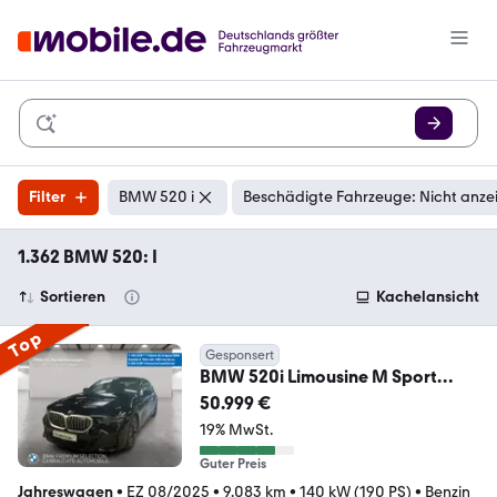
Filter
BMW 520 i
Beschädigte Fahrzeuge: Nicht anze
1.362 BMW 520: I
Sortieren
Kachelansicht
Top
Gesponsert
BMW 520i Limousine M Sport
Standheizung AHK Kamera
50.999 €
19% MwSt.
Guter Preis
Jahreswagen
•
EZ 08/2025
•
9.083 km
•
140 kW (190 PS)
•
Benzin