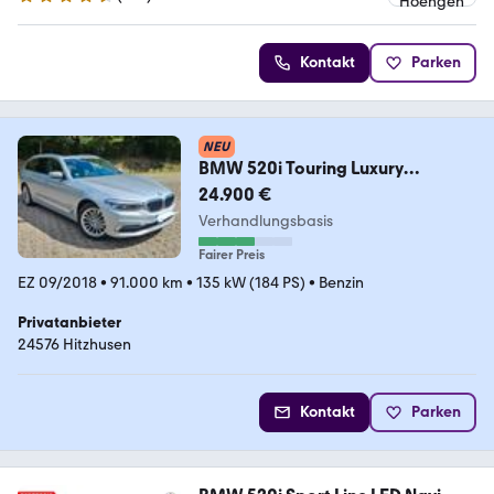
4.5 Sterne
Kontakt
Parken
NEU
BMW 520i Touring Luxury
AHK,Panorama, Klimasitze,HUD
24.900 €
Verhandlungsbasis
Fairer Preis
EZ 09/2018
•
91.000 km
•
135 kW (184 PS)
•
Benzin
Privatanbieter
24576 Hitzhusen
Kontakt
Parken