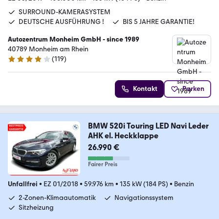
SURROUND-KAMERASYSTEM
DEUTSCHE AUSFÜHRUNG !
BIS 5 JAHRE GARANTIE!
Autozentrum Monheim GmbH - since 1989
40789 Monheim am Rhein
(
119
)
4 Sterne
Kontakt
Parken
BMW 520i Touring LED Navi Leder
AHK el. Heckklappe
26.990 €
Fairer Preis
Unfallfrei
•
EZ 01/2018
•
59.976 km
•
135 kW (184 PS)
•
Benzin
2-Zonen-Klimaautomatik
Navigationssystem
Sitzheizung