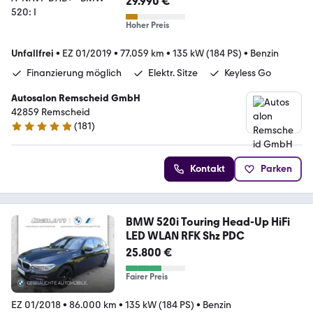
29.990 €
Hoher Preis
Unfallfrei
•
EZ 01/2019
•
77.059 km
•
135 kW (184 PS)
•
Benzin
Finanzierung möglich
Elektr. Sitze
Keyless Go
Autosalon Remscheid GmbH
42859 Remscheid
(
181
)
4.9 Sterne
Kontakt
Parken
BMW 520i Touring Head-Up HiFi
LED WLAN RFK Shz PDC
25.800 €
Fairer Preis
EZ 01/2018
•
86.000 km
•
135 kW (184 PS)
•
Benzin