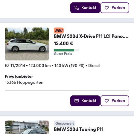
Kontakt
Parken
NEU
BMW 520d X-Drive F11 LCI Pano.-
SD Standhzg...
15.400 €
Guter Preis
EZ 11/2014
•
123.000 km
•
140 kW (190 PS)
•
Diesel
Privatanbieter
15366 Hoppegarten
Kontakt
Parken
Gesponsert
BMW 520d Touring F11