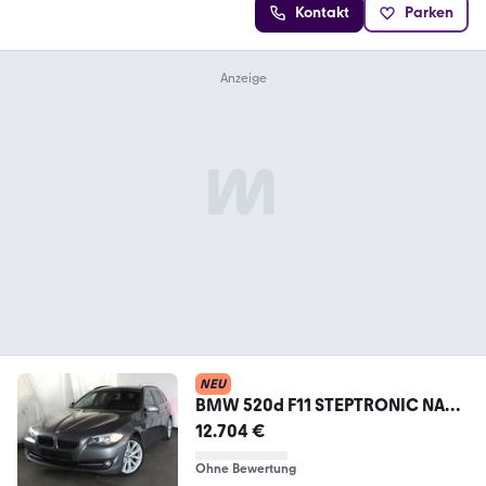
Kontakt
Parken
NEU
BMW 520d F11 STEPTRONIC NAVI
XENON PANORAMA LEDER
12.704 €
Ohne Bewertung