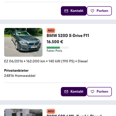
Kontakt
Parken
NEU
BMW 520D X-Drive F11
16.500 €
Fairer Preis
EZ 06/2016
•
162.000 km
•
140 kW (190 PS)
•
Diesel
Privatanbieter
24816 Hamweddel
Kontakt
Parken
NEU