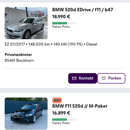
BMW 520d XDrive / f11 / b47
18.990 €
Fairer Preis
EZ 01/2017
•
148.000 km
•
140 kW (190 PS)
•
Diesel
Privatanbieter
85461 Bockhorn
Kontakt
Parken
NEU
BMW F11 520d // M-Paket
16.899 €
Fairer Preis