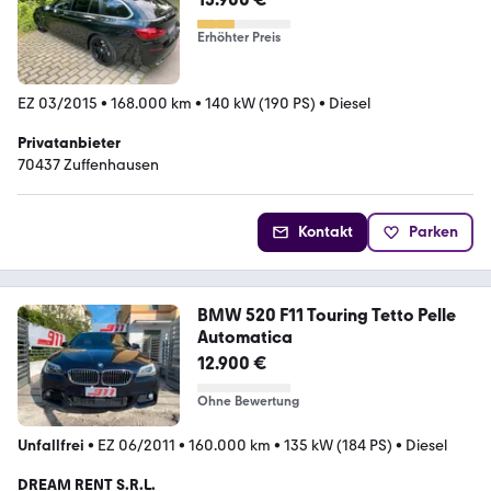
Erhöhter Preis
EZ 03/2015
•
168.000 km
•
140 kW (190 PS)
•
Diesel
Privatanbieter
70437 Zuffenhausen
Kontakt
Parken
BMW 520 F11 Touring Tetto Pelle
Automatica
12.900 €
Ohne Bewertung
Unfallfrei
•
EZ 06/2011
•
160.000 km
•
135 kW (184 PS)
•
Diesel
DREAM RENT S.R.L.