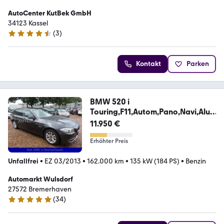
AutoCenter KutBek GmbH
34123 Kassel
(
3
)
4.3 Sterne
Kontakt
Parken
BMW 520 i
Touring,F11,Autom,Pano,Navi,Alu,
Scheckheft
11.950 €
Erhöhter Preis
Unfallfrei
•
EZ 03/2013
•
162.000 km
•
135 kW (184 PS)
•
Benzin
Automarkt Wulsdorf
27572 Bremerhaven
(
34
)
5 Sterne