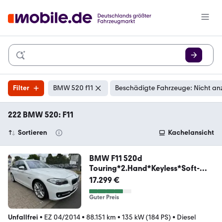
Filter
BMW 520 f11
Beschädigte Fahrzeuge: Nicht an
222 BMW 520: F11
Sortieren
Kachelansicht
BMW F11 520d
Touring*2.Hand*Keyless*Soft-
Close*6WB
17.299 €
Guter Preis
Unfallfrei
•
EZ 04/2014
•
88.151 km
•
135 kW (184 PS)
•
Diesel