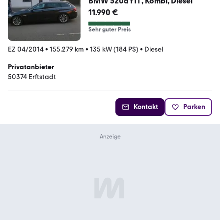
BMW 520d f11 , Kombi, Diesel
11.990 €
Sehr guter Preis
EZ 04/2014
•
155.279 km
•
135 kW (184 PS)
•
Diesel
Privatanbieter
50374 Erftstadt
Kontakt
Parken