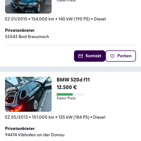
Fairer Preis
EZ 01/2015
•
154.000 km
•
140 kW (190 PS)
•
Diesel
Privatanbieter
55543 Bad Kreuznach
Kontakt
Parken
BMW 520d f11
12.500 €
Fairer Preis
EZ 05/2013
•
151.000 km
•
135 kW (184 PS)
•
Diesel
Privatanbieter
94474 Vilshofen an der Donau