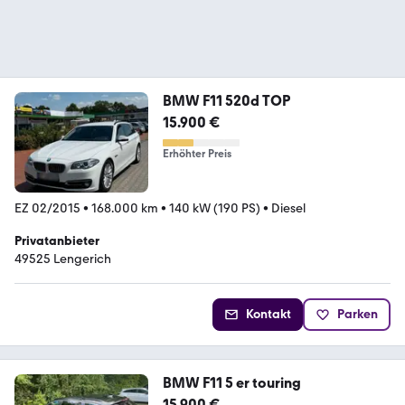
BMW F11 520d TOP
15.900 €
Erhöhter Preis
EZ 02/2015
•
168.000 km
•
140 kW (190 PS)
•
Diesel
Privatanbieter
49525 Lengerich
Kontakt
Parken
BMW F11 5 er touring
15.900 €