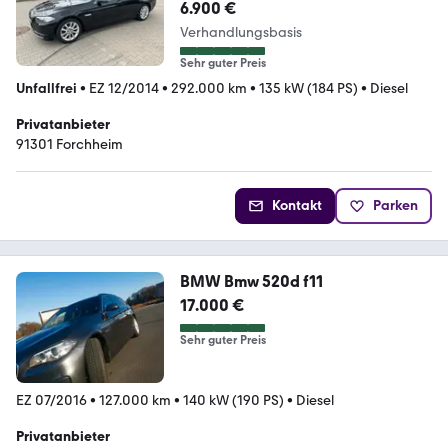
6.900 €
Verhandlungsbasis
Sehr guter Preis
Unfallfrei
•
EZ 12/2014
•
292.000 km
•
135 kW (184 PS)
•
Diesel
Privatanbieter
91301 Forchheim
Kontakt
Parken
BMW Bmw 520d f11
17.000 €
Sehr guter Preis
EZ 07/2016
•
127.000 km
•
140 kW (190 PS)
•
Diesel
Privatanbieter