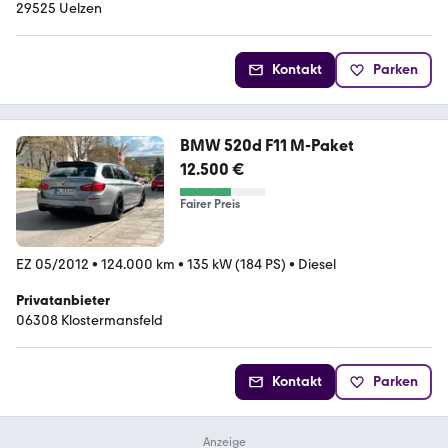
29525 Uelzen
Kontakt
Parken
BMW 520d F11 M-Paket
12.500 €
Fairer Preis
EZ 05/2012
•
124.000 km
•
135 kW (184 PS)
•
Diesel
Privatanbieter
06308 Klostermansfeld
Kontakt
Parken