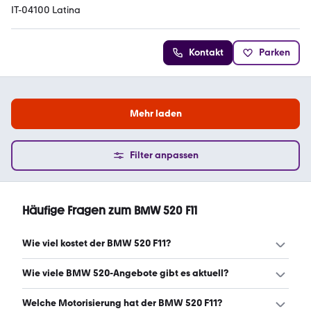
IT-04100 Latina
Kontakt
Parken
Mehr laden
Filter anpassen
Häufige Fragen zum BMW 520 F11
Wie viel kostet der BMW 520 F11?
Ein guter Preis für einen BMW 520 F11 liegt zwischen 7.500
Wie viele BMW 520-Angebote gibt es aktuell?
€ und 11.980 €. (Stand: 7.8.2026)
Es gibt insgesamt 222 BMW 520 bei mobile.de, davon 222
Welche Motorisierung hat der BMW 520 F11?