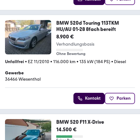
BMW 520d Touring 113TKM
HU/AU 01-28 8fach bereift
8.900 €
Verhandlungsbasis
Ohne Bewertung
Unfallfrei
•
EZ 11/2010
•
116.000 km
•
135 kW (184 PS)
•
Diesel
Gewerbe
36466 Wiesenthal
Kontakt
Parken
BMW 520 F11 X-Drive
14.500 €