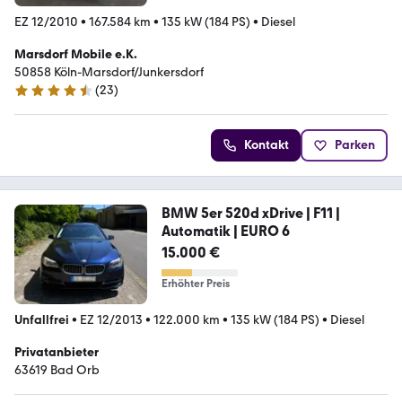
EZ 12/2010
•
167.584 km
•
135 kW (184 PS)
•
Diesel
Marsdorf Mobile e.K.
50858 Köln-Marsdorf/Junkersdorf
(
23
)
4.6 Sterne
Kontakt
Parken
BMW 5er 520d xDrive | F11 |
Automatik | EURO 6
15.000 €
Erhöhter Preis
Unfallfrei
•
EZ 12/2013
•
122.000 km
•
135 kW (184 PS)
•
Diesel
Privatanbieter
63619 Bad Orb