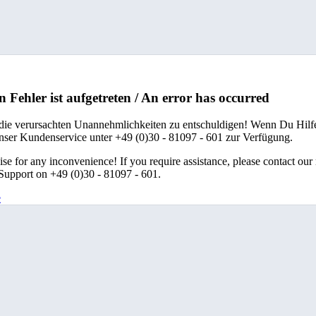
n Fehler ist aufgetreten / An error has occurred
 die verursachten Unannehmlichkeiten zu entschuldigen! Wenn Du Hilfe
unser Kundenservice unter +49 (0)30 - 81097 - 601 zur Verfügung.
se for any inconvenience! If you require assistance, please contact our
upport on +49 (0)30 - 81097 - 601.
e