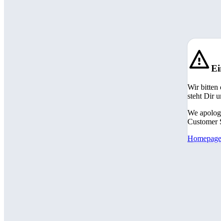
Ei
Wir bitten
steht Dir 
We apologi
Customer S
Homepag