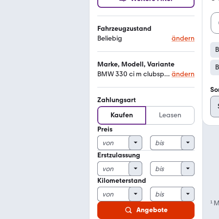
Fahrzeugzustand
Beliebig
ändern
B
Marke, Modell, Variante
B
BMW 330 ci m clubsport
ändern
So
Zahlungsart
Kaufen
Leasen
Preis
Erstzulassung
Kilometerstand
¹
M
Angebote