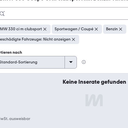
MW 330 ci m clubsport
Sportwagen / Coupé
Benzin
eschädigte Fahrzeuge: Nicht anzeigen
rtieren nach
Keine Inserate gefunden
wSt. ausweisbar