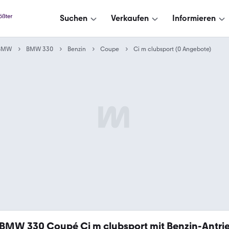
Suchen
Verkaufen
Informieren
BMW
BMW 330
Benzin
Coupe
Ci m clubsport (0 Angebote)
BMW 330 Coupé Ci m clubsport mit Benzin-Antri