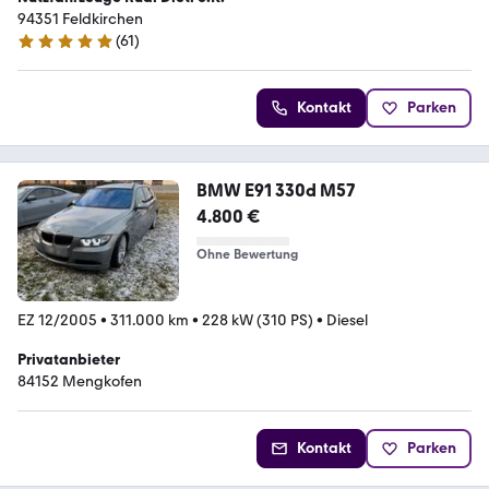
94351 Feldkirchen
(
61
)
4.8 Sterne
Kontakt
Parken
BMW E91 330d M57
4.800 €
Ohne Bewertung
EZ 12/2005
•
311.000 km
•
228 kW (310 PS)
•
Diesel
Privatanbieter
84152 Mengkofen
Kontakt
Parken