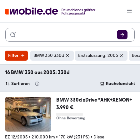
Filter
BMW 330 330d
Erstzulassung: 2005
Bes
16 BMW 330 aus 2005: 330d
Sortieren
Kachelansicht
BMW 330d xDrive *AHK+XENON+
3.990 €
Ohne Bewertung
EZ 12/2005
•
210.000 km
•
170 kW (231 PS)
•
Diesel