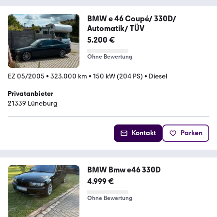
BMW e 46 Coupé/ 330D/
Automatik/ TÜV
5.200 €
Ohne Bewertung
EZ 05/2005
•
323.000 km
•
150 kW (204 PS)
•
Diesel
Privatanbieter
21339 Lüneburg
Kontakt
Parken
BMW Bmw e46 330D
4.999 €
Ohne Bewertung