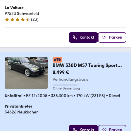
La Voiture
97523 Schwanfeld
(
23
)
4.6 Sterne
Kontakt
Parken
NEU
BMW 330D M57 Touring Sport
Paket Sparkling Graphit
8.499 €
Verhandlungsbasis
Ohne Bewertung
Unfallfrei
•
EZ 12/2005
•
335.300 km
•
170 kW (231 PS)
•
Diesel
Privatanbieter
34626 Neukirchen
Kontakt
Parken