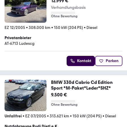
12.999 €
Verhandlungsbasis
Ohne Bewertung
EZ 12/2005
•
308.000 km
•
150 kW (204 PS)
•
Diesel
Privatanbieter
AT-6713 Ludescg
Kontakt
Parken
BMW 330d Cabrio Cd Edition
Sport *M-Paket*Leder*SHZ*
9.500 €
Ohne Bewertung
Unfallfrei
•
EZ 07/2005
•
313.621 km
•
150 kW (204 PS)
•
Diesel
Nutzfahrzeuge Rudi Dietl e.K.