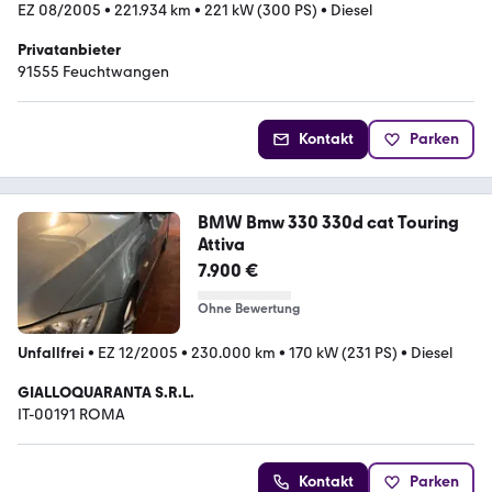
EZ 08/2005
•
221.934 km
•
221 kW (300 PS)
•
Diesel
Privatanbieter
91555 Feuchtwangen
Kontakt
Parken
BMW Bmw 330 330d cat Touring
Attiva
7.900 €
Ohne Bewertung
Unfallfrei
•
EZ 12/2005
•
230.000 km
•
170 kW (231 PS)
•
Diesel
GIALLOQUARANTA S.R.L.
IT-00191 ROMA
Kontakt
Parken