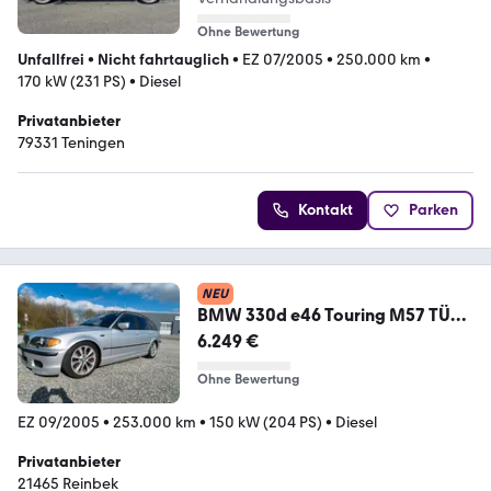
Ohne Bewertung
Unfallfrei
•
Nicht fahrtauglich
•
EZ 07/2005
•
250.000 km
•
170 kW (231 PS)
•
Diesel
Privatanbieter
79331 Teningen
Kontakt
Parken
NEU
BMW 330d e46 Touring M57 TÜV
8.27 Vollauss...
6.249 €
Ohne Bewertung
EZ 09/2005
•
253.000 km
•
150 kW (204 PS)
•
Diesel
Privatanbieter
21465 Reinbek