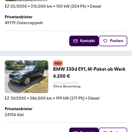
EZ 02/2005
•
315.000 km
•
150 kW (204 PS)
•
Diesel
Privatanbieter
49179 Ostercappeln
Kontakt
Parken
NEU
BMW 330d E91, M-Paket ab Werk
4.200 €
Ohne Bewertung
EZ 10/2005
•
386.000 km
•
199 kW (271 PS)
•
Diesel
Privatanbieter
24106 Kiel