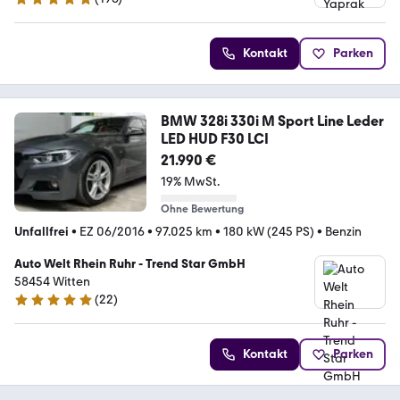
4.8 Sterne
Kontakt
Parken
BMW 328i 330i M Sport Line Leder
LED HUD F30 LCI
21.990 €
19% MwSt.
Ohne Bewertung
Unfallfrei
•
EZ 06/2016
•
97.025 km
•
180 kW (245 PS)
•
Benzin
Auto Welt Rhein Ruhr - Trend Star GmbH
58454 Witten
(
22
)
4.9 Sterne
Kontakt
Parken