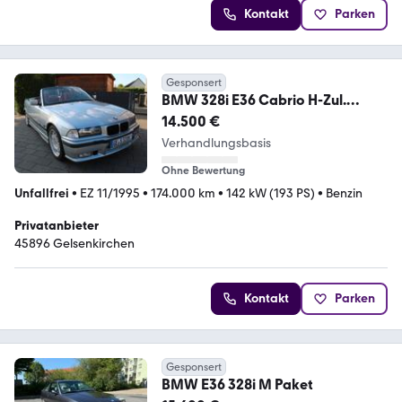
Kontakt
Parken
Gesponsert
BMW 328i E36 Cabrio H-Zul.
Rostfrei kompl.Orig.M-Pak
14.500 €
Verhandlungsbasis
Ohne Bewertung
Unfallfrei
•
EZ 11/1995
•
174.000 km
•
142 kW (193 PS)
•
Benzin
Privatanbieter
45896 Gelsenkirchen
Kontakt
Parken
Gesponsert
BMW E36 328i M Paket