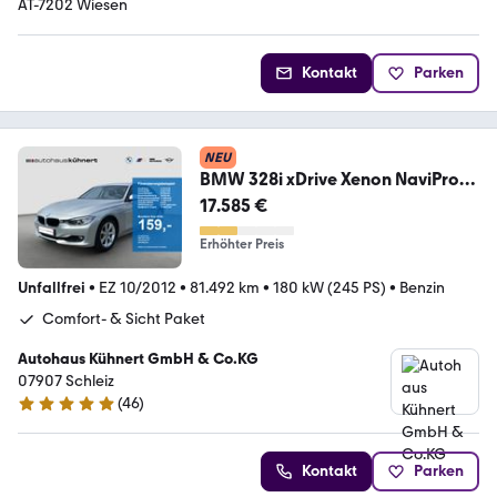
AT-7202 Wiesen
Kontakt
Parken
NEU
BMW 328i xDrive Xenon NaviProf.
Durchlade Lenkradhzg
17.585 €
Erhöhter Preis
Unfallfrei
•
EZ 10/2012
•
81.492 km
•
180 kW (245 PS)
•
Benzin
Comfort- & Sicht Paket
Autohaus Kühnert GmbH & Co.KG
07907 Schleiz
(
46
)
5 Sterne
Kontakt
Parken