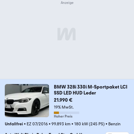
BMW 328i 330i M-Sportpaket LCI
SSD LED HUD Leder
21.990 €
19% MwSt.
Hoher Preis
Unfallfrei
•
EZ 07/2016
•
99.893 km
•
180 kW (245 PS)
•
Benzin