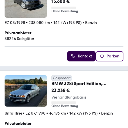
15.600 €
Ohne Bewertung
EZ 03/1998
•
238.080 km
•
142 kW (193 PS)
•
Benzin
Privatanbieter
38226 Salzgitter
Kontakt
Parken
Gesponsert
BMW 328i Sport Edition,
Erstbesitz,46 000km,Einmalig
23.238 €
Verhandlungsbasis
Ohne Bewertung
Unfallfrei
•
EZ 07/1998
•
46.176 km
•
142 kW (193 PS)
•
Benzin
Privatanbieter