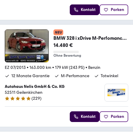
Kontakt
Parken
NEU
BMW 328 i xDrive M-Perfomance
HUD 360G Spur Totwinke
14.480 €
Ohne Bewertung
EZ 07/2013
•
163.000 km
•
179 kW (243 PS)
•
Benzin
12 Monate Garantie
M-Perfomance
Totwinkel
Autohaus Nelis GmbH & Co. KG
52511 Geilenkirchen
(
229
)
4.9 Sterne
Kontakt
Parken