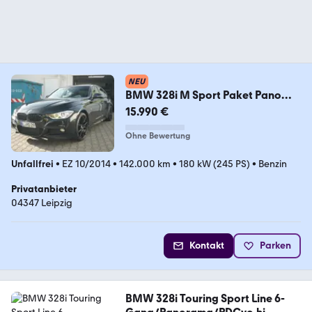
NEU
BMW 328i M Sport Paket Pano
HiFi Milltek Abgasanlage
15.990 €
Ohne Bewertung
Unfallfrei
•
EZ 10/2014
•
142.000 km
•
180 kW (245 PS)
•
Benzin
Privatanbieter
04347 Leipzig
Kontakt
Parken
BMW 328i Touring Sport Line 6-