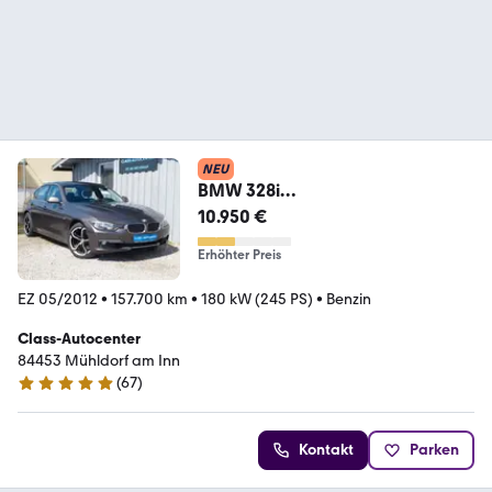
NEU
BMW 328i
Lim.Luxury|Navi|AHK|Tempomat|A
10.950 €
TM 80tkm
Erhöhter Preis
EZ 05/2012
•
157.700 km
•
180 kW (245 PS)
•
Benzin
Class-Autocenter
84453 Mühldorf am Inn
(
67
)
5 Sterne
Kontakt
Parken