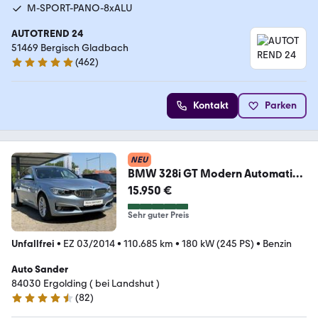
M-SPORT-PANO-8xALU
AUTOTREND 24
51469 Bergisch Gladbach
(
462
)
4.8 Sterne
Kontakt
Parken
NEU
BMW 328i GT Modern Automatik
Kamera Navi
15.950 €
Sehr guter Preis
Unfallfrei
•
EZ 03/2014
•
110.685 km
•
180 kW (245 PS)
•
Benzin
Auto Sander
84030 Ergolding ( bei Landshut )
(
82
)
4.7 Sterne