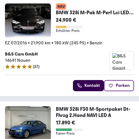
NEU
BMW 328i M-Pak M-Perf Lci LED
Light 1 Jahr Garantie
24.900 €
Erhöhter Preis
EZ 07/2016
•
21.900 km
•
180 kW (245 PS)
•
Benzin
B&S Cars GmbH
14641 Nauen
(
61
)
4.8 Sterne
Kontakt
Parken
BMW 328i F30 M-Sportpaket Dt-
Fhrzg 2.Hand NAVI LED A
17.890 €
Fairer Preis