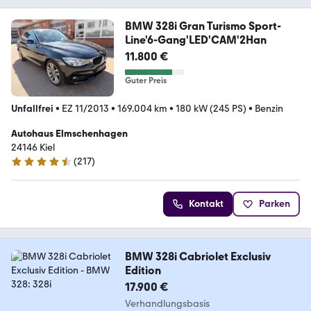
BMW 328i Gran Turismo Sport-
Line'6-Gang'LED'CAM'2Han
11.800 €
Guter Preis
Unfallfrei
•
EZ 11/2013
•
169.004 km
•
180 kW (245 PS)
•
Benzin
Autohaus Elmschenhagen
24146 Kiel
(
217
)
4.7 Sterne
Kontakt
Parken
BMW 328i Cabriolet Exclusiv
Edition
17.900 €
Verhandlungsbasis