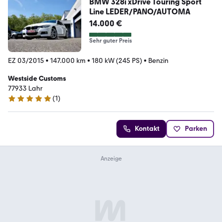
BMW 328i xDrive Touring Sport
Line LEDER/PANO/AUTOMA
14.000 €
Sehr guter Preis
EZ 03/2015
•
147.000 km
•
180 kW (245 PS)
•
Benzin
Westside Customs
77933 Lahr
(
1
)
5 Sterne
Kontakt
Parken