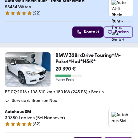
Auto Welt Rhein Ruhr - Trend Star GmbH
58454 Witten
(
22
)
4.9 Sterne
Kontakt
Parken
BMW 328i xDrive Touring*M-
Paket*Hud*H&K*
20.390 €
Fairer Preis
EZ 07/2016
•
106.510 km
•
180 kW (245 PS)
•
Benzin
Service & Bremsen Neu
Autohaus SM
30880 Laatzen (Bei Hannover)
(
82
)
5 Sterne