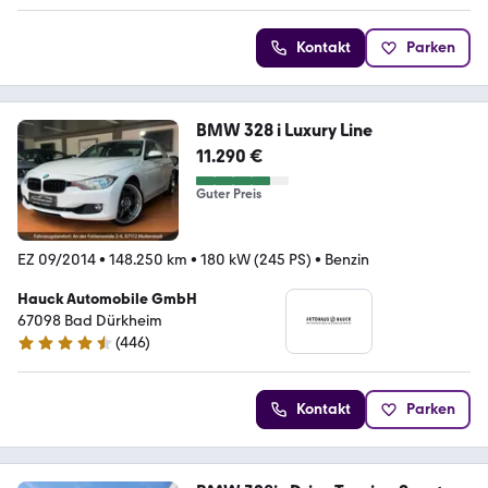
Kontakt
Parken
BMW 328 i Luxury Line
11.290 €
Guter Preis
EZ 09/2014
•
148.250 km
•
180 kW (245 PS)
•
Benzin
Hauck Automobile GmbH
67098 Bad Dürkheim
(
446
)
4.4 Sterne
Kontakt
Parken