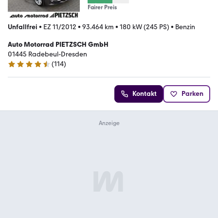
Fairer Preis
Unfallfrei
•
EZ 11/2012
•
93.464 km
•
180 kW (245 PS)
•
Benzin
Auto Motorrad PIETZSCH GmbH
01445 Radebeul-Dresden
(
114
)
4.5 Sterne
Kontakt
Parken