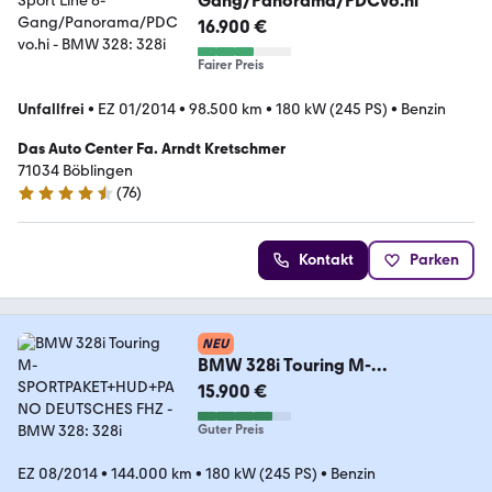
Gang/Panorama/PDCvo.hi
16.900 €
Fairer Preis
Unfallfrei
•
EZ 01/2014
•
98.500 km
•
180 kW (245 PS)
•
Benzin
Das Auto Center Fa. Arndt Kretschmer
71034 Böblingen
(
76
)
4.7 Sterne
Kontakt
Parken
NEU
BMW 328i Touring M-
SPORTPAKET+HUD+PANO
15.900 €
DEUTSCHES FHZ
Guter Preis
EZ 08/2014
•
144.000 km
•
180 kW (245 PS)
•
Benzin