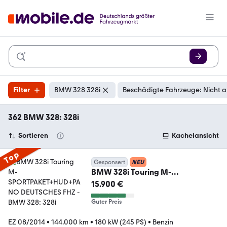
Filter
BMW 328 328i
Beschädigte Fahrzeuge: Nicht 
362 BMW 328: 328i
Sortieren
Kachelansicht
Top
Gesponsert
NEU
BMW 328i Touring M-
SPORTPAKET+HUD+PANO
15.900 €
DEUTSCHES FHZ
Guter Preis
EZ 08/2014
•
144.000 km
•
180 kW (245 PS)
•
Benzin