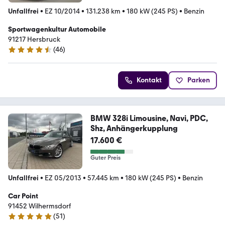
Unfallfrei
•
EZ 10/2014
•
131.238 km
•
180 kW (245 PS)
•
Benzin
Sportwagenkultur Automobile
91217 Hersbruck
(
46
)
4.6 Sterne
Kontakt
Parken
BMW 328i Limousine, Navi, PDC,
Shz, Anhängerkupplung
17.600 €
Guter Preis
Unfallfrei
•
EZ 05/2013
•
57.445 km
•
180 kW (245 PS)
•
Benzin
Car Point
91452 Wilhermsdorf
(
51
)
4.9 Sterne