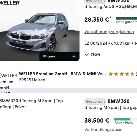
BMW 320
Gesponsert
d Touring Aut. St+Go,HiFi,
¹
28.350 €
Sehr guter P
Versicherung vergleichen
EZ 08/2024
•
64.091 km
•
1
Navi
WELLER Premium GmbH - BMW & MINI Vertragshändler
4.3 Sterne
29525 Uelzen
BMW 320
Gesponsert
d Touring M Sport | Top gep
38.500 €
Fairer Preis
Verhandlungsbasis