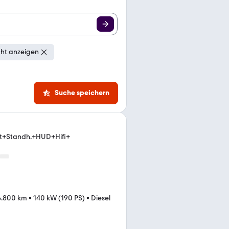
cht anzeigen
Suche speichern
et+Standh.+HUD+Hifi+
6.800 km
•
140 kW (190 PS)
•
Diesel