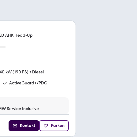
.LED AHK Head-Up
40 kW (190 PS)
•
Diesel
ActiveGuard+/PDC
MW Service Inclusive
Kontakt
Parken