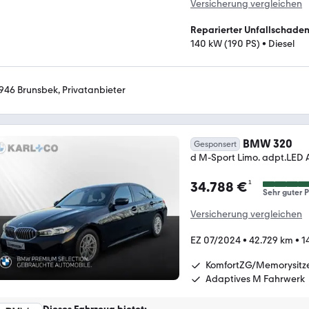
Versicherung vergleichen
Reparierter Unfallschade
140 kW (190 PS)
•
Diesel
946 Brunsbek, Privatanbieter
BMW 320
Gesponsert
d M-Sport Limo. adpt.LED A
¹
34.788 €
Sehr guter P
Versicherung vergleichen
EZ 07/2024
•
42.729 km
•
1
KomfortZG/Memorysitz
Adaptives M Fahrwerk