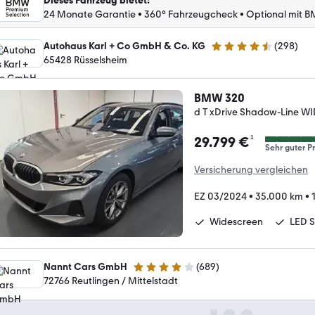
Dieses Fahrzeug bietet
:
24 Monate Garantie
•
360° Fahrzeugcheck
•
Optional mit B
Autohaus Karl + Co GmbH & Co. KG
(
298
)
4.6 Sterne
65428 Rüsselsheim
BMW 320
d T xDrive Shadow-Line 
¹
29.799 €
Sehr guter Pr
Versicherung vergleichen
EZ 03/2024
•
35.000 km
•
Widescreen
LED S
Nannt Cars GmbH
(
689
)
4.2 Sterne
72766 Reutlingen / Mittelstadt