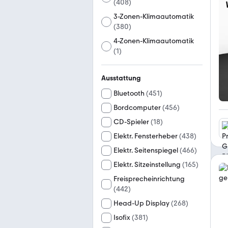
(
408
)
3-Zonen-Klimaautomatik
(
380
)
4-Zonen-Klimaautomatik
(
1
)
Ausstattung
Bluetooth
(
451
)
Bordcomputer
(
456
)
CD-Spieler
(
18
)
Elektr. Fensterheber
(
438
)
Elektr. Seitenspiegel
(
466
)
Elektr. Sitzeinstellung
(
165
)
Freisprecheinrichtung
(
442
)
Head-Up Display
(
268
)
Isofix
(
381
)