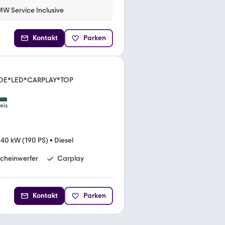
MW Service Inclusive
Kontakt
Parken
WIDE*LED*CARPLAY*TOP
eis
140 kW (190 PS)
•
Diesel
cheinwerfer
Carplay
Kontakt
Parken