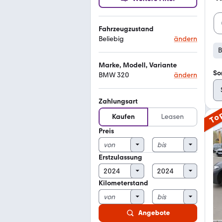
Fahrzeugzustand
Beliebig
ändern
Marke, Modell, Variante
So
BMW 320
ändern
Zahlungsart
To
Kaufen
Leasen
Preis
Erstzulassung
Kilometerstand
Angebote