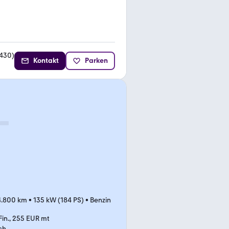
430
)
Kontakt
Parken
4.800 km
•
135 kW (184 PS)
•
Benzin
Fin., 255 EUR mt
ch