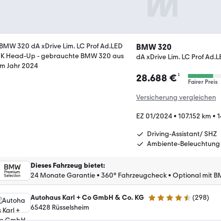
BMW 320
dA xDrive Lim. LC Prof Ad
¹
28.688 €
Fairer Preis
Versicherung vergleichen
EZ 01/2024
•
107.152 km
•
1
Driving-Assistant/ SHZ
Ambiente-Beleuchtung
Dieses Fahrzeug bietet
:
24 Monate Garantie
•
360° Fahrzeugcheck
•
Optional mit B
Autohaus Karl + Co GmbH & Co. KG
(
298
)
4.6 Sterne
65428 Rüsselsheim