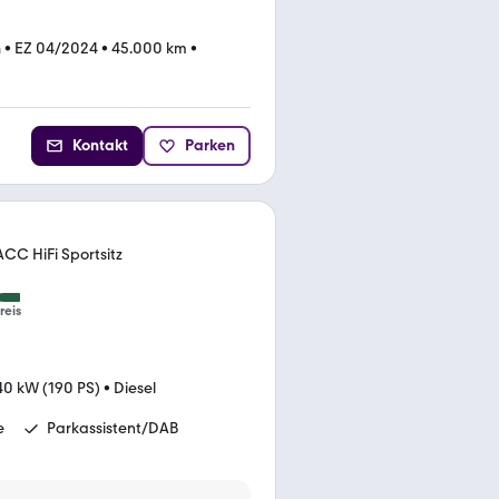
n
•
EZ 04/2024
•
45.000 km
•
Kontakt
Parken
CC HiFi Sportsitz
reis
40 kW (190 PS)
•
Diesel
e
Parkassistent/DAB