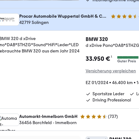
Procar Automobile Wuppertal GmbH & Co. KG
4.6 Sterne
42719 Solingen
BMW 320
d xDrive Pano*DAB*STHZG
¹
33.950 €
Guter Preis
Versicherung vergleichen
EZ 01/2024
•
46.400 km
•
1
Sportsitze Leder
L
Driving Professional
Automarkt-Immelborn GmbH
(
737
)
4.4 Sterne
36456 Barchfeld - Immelborn