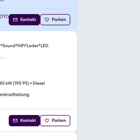
(
117
)
Kontakt
Parken
*Sound*HiFi*Leder*LED
40 kW (190 PS)
•
Diesel
enkradheizung
Kontakt
Parken