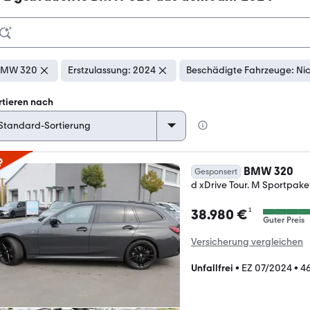
BMW 320
Erstzulassung: 2024
Beschädigte Fahrzeuge: Ni
rtieren nach
p
BMW 320
Gesponsert
d xDrive Tour. M Sportpak
¹
38.980 €
Guter Preis
Versicherung vergleichen
Unfallfrei
•
EZ 07/2024
•
4