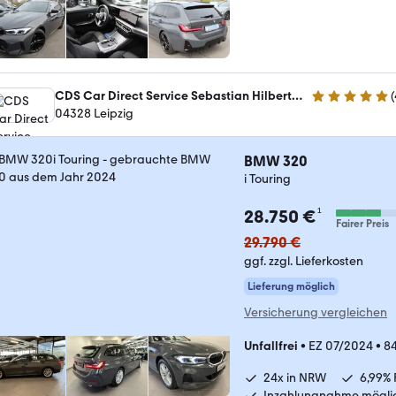
CDS Car Direct Service Sebastian Hilbert Automobile
(
4.8 Sterne
04328 Leipzig
BMW 320
i Touring
¹
28.750 €
Fairer Preis
29.790 €
ggf. zzgl. Lieferkosten
Lieferung möglich
Versicherung vergleichen
Unfallfrei
•
EZ 07/2024
•
8
24x in NRW
6,99% 
Inzahlungnahme mögli