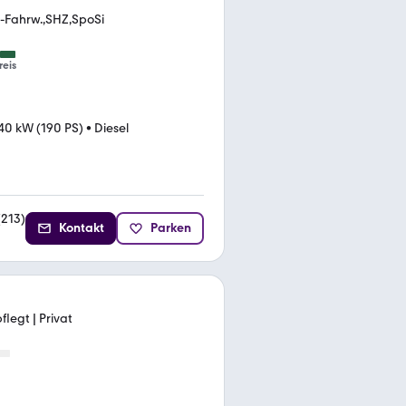
M-Fahrw.,SHZ,SpoSi
reis
40 kW (190 PS)
•
Diesel
(
213
)
Kontakt
Parken
flegt | Privat