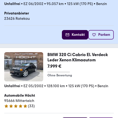
Unfallfrei
•
EZ 06/2002
•
95.057 km
•
125 kW (170 PS)
•
Benzin
Privatanbieter
23626 Ratekau
Kontakt
Parken
BMW 320 Ci Cabrio El. Verdeck
Leder Xenon Klimaautom
7.999 €
Ohne Bewertung
Unfallfrei
•
EZ 05/2002
•
128.100 km
•
125 kW (170 PS)
•
Benzin
Automobile Höcht
95666 Mitterteich
(
33
)
4.9 Sterne