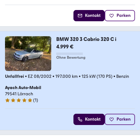
Kontakt
Parken
BMW 320 3 Cabrio 320 C i
4.999 €
Ohne Bewertung
Unfallfrei
•
EZ 08/2002
•
197.000 km
•
125 kW (170 PS)
•
Benzin
Ayach Auto-Mobil
79541 Lörrach
(
1
)
5 Sterne
Kontakt
Parken