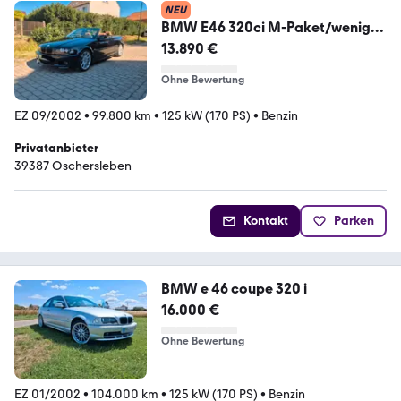
NEU
BMW E46 320ci M-Paket/wenig
KM/Braunes Leder
13.890 €
Ohne Bewertung
EZ 09/2002
•
99.800 km
•
125 kW (170 PS)
•
Benzin
Privatanbieter
39387 Oschersleben
Kontakt
Parken
BMW e 46 coupe 320 i
16.000 €
Ohne Bewertung
EZ 01/2002
•
104.000 km
•
125 kW (170 PS)
•
Benzin