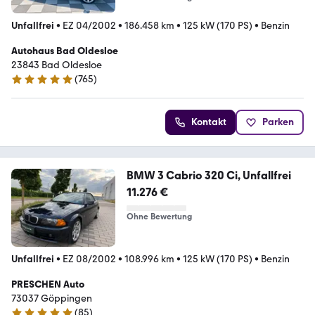
Unfallfrei
•
EZ 04/2002
•
186.458 km
•
125 kW (170 PS)
•
Benzin
Autohaus Bad Oldesloe
23843 Bad Oldesloe
(
765
)
4.8 Sterne
Kontakt
Parken
BMW 3 Cabrio 320 Ci, Unfallfrei
11.276 €
Ohne Bewertung
Unfallfrei
•
EZ 08/2002
•
108.996 km
•
125 kW (170 PS)
•
Benzin
PRESCHEN Auto
73037 Göppingen
(
85
)