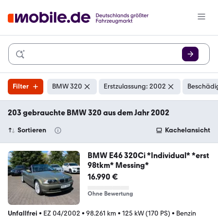
Filter
BMW 320
Erstzulassung: 2002
Beschädig
203 gebrauchte BMW 320 aus dem Jahr 2002
Sortieren
Kachelansicht
BMW E46 320Ci *Individual* *erst
98tkm* Messing*
16.990 €
Ohne Bewertung
Unfallfrei
•
EZ 04/2002
•
98.261 km
•
125 kW (170 PS)
•
Benzin