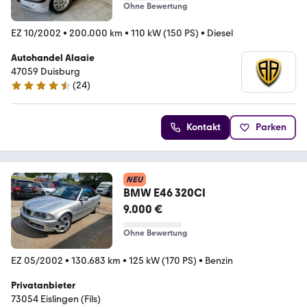
Ohne Bewertung
EZ 10/2002
•
200.000 km
•
110 kW (150 PS)
•
Diesel
Autohandel Alaaie
47059 Duisburg
(
24
)
4.4 Sterne
Kontakt
Parken
NEU
BMW E46 320CI
9.000 €
Ohne Bewertung
EZ 05/2002
•
130.683 km
•
125 kW (170 PS)
•
Benzin
Privatanbieter
73054 Eislingen (Fils)