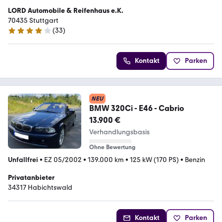
LORD Automobile & Reifenhaus e.K.
70435 Stuttgart
(
33
)
4.1 Sterne
Kontakt
Parken
NEU
BMW 320Ci - E46 - Cabrio
13.900 €
Verhandlungsbasis
Ohne Bewertung
Unfallfrei
•
EZ 05/2002
•
139.000 km
•
125 kW (170 PS)
•
Benzin
Privatanbieter
34317 Habichtswald
Kontakt
Parken