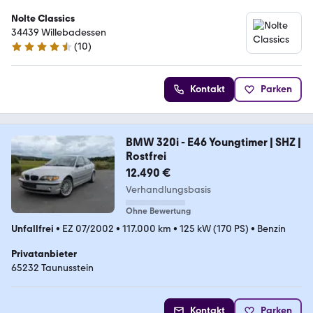
Nolte Classics
34439 Willebadessen
(
10
)
4.4 Sterne
Kontakt
Parken
BMW 320i - E46 Youngtimer | SHZ |
Rostfrei
12.490 €
Verhandlungsbasis
Ohne Bewertung
Unfallfrei
•
EZ 07/2002
•
117.000 km
•
125 kW (170 PS)
•
Benzin
Privatanbieter
65232 Taunusstein
Kontakt
Parken