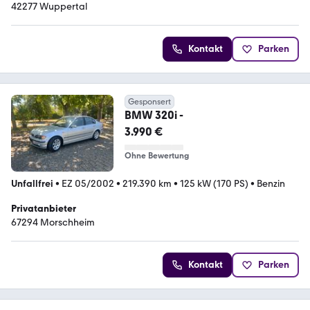
42277 Wuppertal
Kontakt
Parken
Gesponsert
BMW 320i -
3.990 €
Ohne Bewertung
Unfallfrei
•
EZ 05/2002
•
219.390 km
•
125 kW (170 PS)
•
Benzin
Privatanbieter
67294 Morschheim
Kontakt
Parken