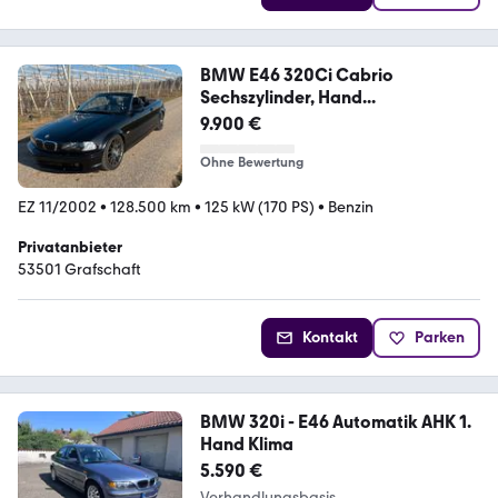
BMW E46 320Ci Cabrio
Sechszylinder, Hand...
9.900 €
Ohne Bewertung
EZ 11/2002
•
128.500 km
•
125 kW (170 PS)
•
Benzin
Privatanbieter
53501 Grafschaft
Kontakt
Parken
BMW 320i - E46 Automatik AHK 1.
Hand Klima
5.590 €
Verhandlungsbasis