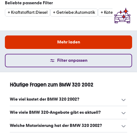
Beliebte passende Filter
+
Kraftstoffart
:
Diesel
+
Getriebe
:
Automatik
+
Kategorie
:
Limous
Mehr laden
Filter anpassen
Häufige Fragen zum BMW 320 2002
Wie viel kostet der BMW 320 2002?
Ein guter Preis für einen BMW 320 2002 liegt zwischen
Wie viele BMW 320-Angebote gibt es aktuell?
2.500 € und 6.560 €. (Stand: 8.8.2026)
Es gibt insgesamt 203 BMW 320 bei mobile.de, davon
Welche Motorisierung hat der BMW 320 2002?
203 Gebraucht- und 0 Neuwagen. (Stand: 8.8.2026)