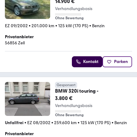
Zustand in messing-metaiIc
14.900 €
Verhandlungsbasis
Ohne Bewertung
EZ 09/2002
•
201.000 km
•
125 kW (170 PS)
•
Benzin
Privatanbieter
56856 Zell
Kontakt
Parken
Gesponsert
BMW 320i touring -
3.800 €
Verhandlungsbasis
Ohne Bewertung
Unfallfrei
•
EZ 08/2002
•
259.600 km
•
125 kW (170 PS)
•
Benzin
Privatanbieter