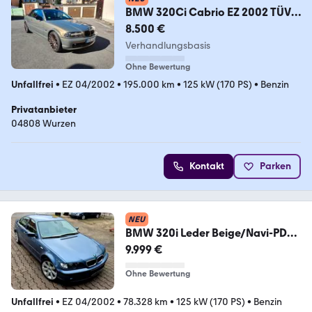
BMW 320Ci Cabrio EZ 2002 TÜV
Service Neu Individual
8.500 €
Verhandlungsbasis
Ohne Bewertung
Unfallfrei
•
EZ 04/2002
•
195.000 km
•
125 kW (170 PS)
•
Benzin
Privatanbieter
04808 Wurzen
Kontakt
Parken
NEU
BMW 320i Leder Beige/Navi-PDC-
Original 78Tkm
9.999 €
Ohne Bewertung
Unfallfrei
•
EZ 04/2002
•
78.328 km
•
125 kW (170 PS)
•
Benzin