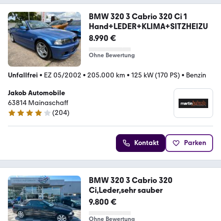
BMW 320 3 Cabrio 320 Ci 1
Hand+LEDER+KLIMA+SITZHEIZU
8.990 €
Ohne Bewertung
Unfallfrei
•
EZ 05/2002
•
205.000 km
•
125 kW (170 PS)
•
Benzin
Jakob Automobile
63814 Mainaschaff
(
204
)
4.1 Sterne
Kontakt
Parken
BMW 320 3 Cabrio 320
Ci,Leder,sehr sauber
9.800 €
Ohne Bewertung