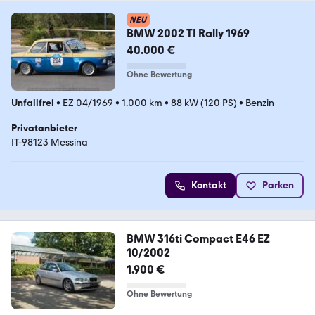
NEU
BMW 2002 TI Rally 1969
40.000 €
Ohne Bewertung
Unfallfrei
•
EZ 04/1969
•
1.000 km
•
88 kW (120 PS)
•
Benzin
Privatanbieter
IT-98123 Messina
Kontakt
Parken
BMW 316ti Compact E46 EZ
10/2002
1.900 €
Ohne Bewertung