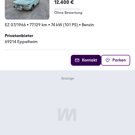
12.400 €
Ohne Bewertung
EZ 07/1966
•
77.129 km
•
74 kW (101 PS)
•
Benzin
Privatanbieter
69214 Eppelheim
Kontakt
Parken