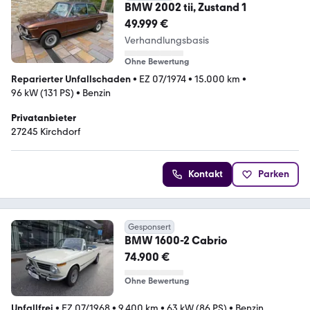
BMW 2002 tii, Zustand 1
49.999 €
Verhandlungsbasis
Ohne Bewertung
Reparierter Unfallschaden
•
EZ 07/1974
•
15.000 km
•
96 kW (131 PS)
•
Benzin
Privatanbieter
27245 Kirchdorf
Kontakt
Parken
Gesponsert
BMW 1600-2 Cabrio
74.900 €
Ohne Bewertung
Unfallfrei
•
EZ 07/1968
•
9.400 km
•
63 kW (86 PS)
•
Benzin