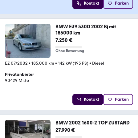
Kontakt
Parken
BMW E39 530D 2002 Bj mit
185000 km
7.250 €
Ohne Bewertung
EZ 07/2002
•
185.000 km
•
142 kW (193 PS)
•
Diesel
Privatanbieter
90429 Mitte
Kontakt
Parken
BMW 2002 1600-2 TOP ZUSTAND
27.990 €