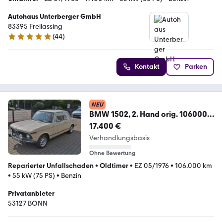
Autohaus Unterberger GmbH
83395 Freilassing
(
44
)
4.8 Sterne
Kontakt
Parken
NEU
BMW 1502, 2. Hand orig. 106000
Km
17.400 €
Verhandlungsbasis
Ohne Bewertung
Reparierter Unfallschaden
•
Oldtimer
•
EZ 05/1976
•
106.000 km
•
55 kW (75 PS)
•
Benzin
Privatanbieter
53127 BONN