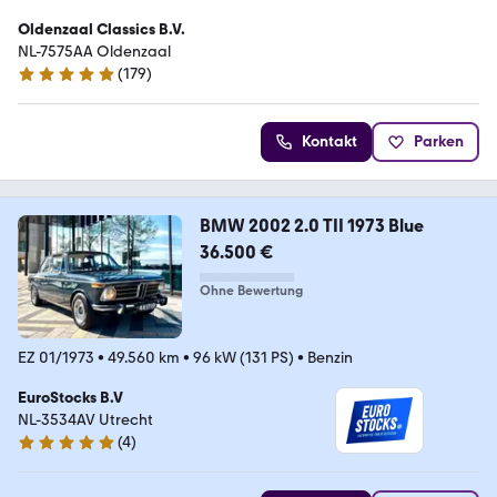
Oldenzaal Classics B.V.
NL-7575AA Oldenzaal
(
179
)
4.9 Sterne
Kontakt
Parken
BMW 2002 2.0 TII 1973 Blue
36.500 €
Ohne Bewertung
EZ 01/1973
•
49.560 km
•
96 kW (131 PS)
•
Benzin
EuroStocks B.V
NL-3534AV Utrecht
(
4
)
5 Sterne