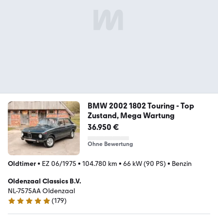
BMW 2002 1802 Touring - Top
Zustand, Mega Wartung
36.950 €
Ohne Bewertung
Oldtimer
•
EZ 06/1975
•
104.780 km
•
66 kW (90 PS)
•
Benzin
Oldenzaal Classics B.V.
NL-7575AA Oldenzaal
(
179
)
4.9 Sterne