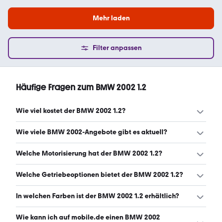
Mehr laden
Filter anpassen
Häufige Fragen zum BMW 2002 1.2
Wie viel kostet der BMW 2002 1.2?
Ein guter Preis für einen BMW 2002 1.2 liegt zwischen
Wie viele BMW 2002-Angebote gibt es aktuell?
7.825 € und 36.725 €. (Stand: 8.8.2026)
Es gibt insgesamt 27 BMW 2002 bei mobile.de, davon 27
Welche Motorisierung hat der BMW 2002 1.2?
Gebraucht- und 0 Neuwagen. (Stand: 8.8.2026)
Der BMW 2002 1.2 hat Leistungen zwischen 75 und 169
Welche Getriebeoptionen bietet der BMW 2002 1.2?
PS. (Stand: 8.8.2026)
Der BMW 2002 1.2 ist mit manuellem und automatischem
In welchen Farben ist der BMW 2002 1.2 erhältlich?
Getriebe erhältlich. (Stand: 8.8.2026)
Den BMW 2002 1.2 gibt es in folgenden Farben: blau,
Wie kann ich auf mobile.de einen BMW 2002