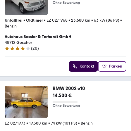
Ohne Bewertung
Unfallfrei
•
Oldtimer
•
EZ 02/1968
•
23.680 km
•
63 kW (86 PS)
•
Benzin
Autohaus Bessler & Terhardt GmbH
48712 Gescher
(
20
)
4 Sterne
Kontakt
Parken
BMW 2002 e10
14.500 €
Ohne Bewertung
EZ 02/1973
•
19.380 km
•
74 kW (101 PS)
•
Benzin