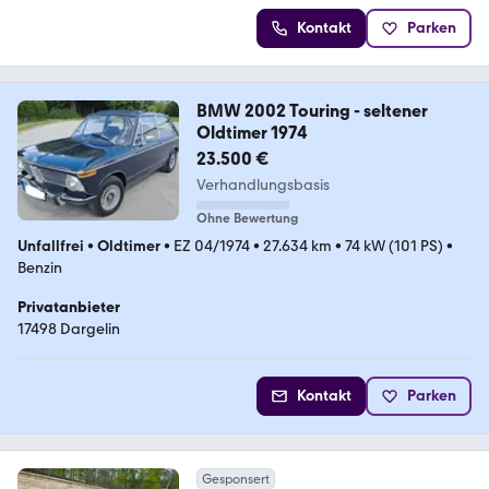
Kontakt
Parken
BMW 2002 Touring - seltener
Oldtimer 1974
23.500 €
Verhandlungsbasis
Ohne Bewertung
Unfallfrei
•
Oldtimer
•
EZ 04/1974
•
27.634 km
•
74 kW (101 PS)
•
Benzin
Privatanbieter
17498 Dargelin
Kontakt
Parken
Gesponsert