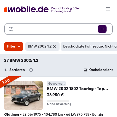
Filter
BMW 2002 1.2
Beschädigte Fahrzeuge: Nicht 
27 BMW 2002: 1.2
Sortieren
Kachelansicht
Top
Gesponsert
BMW 2002 1802 Touring - Top
Zustand, Mega Wartung
36.950 €
Ohne Bewertung
Oldtimer
•
EZ 06/1975
•
104.780 km
•
66 kW (90 PS)
•
Benzin