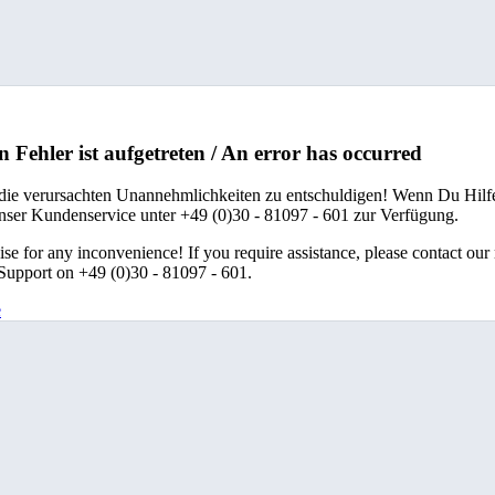
n Fehler ist aufgetreten / An error has occurred
 die verursachten Unannehmlichkeiten zu entschuldigen! Wenn Du Hilfe
unser Kundenservice unter +49 (0)30 - 81097 - 601 zur Verfügung.
se for any inconvenience! If you require assistance, please contact our
upport on +49 (0)30 - 81097 - 601.
e