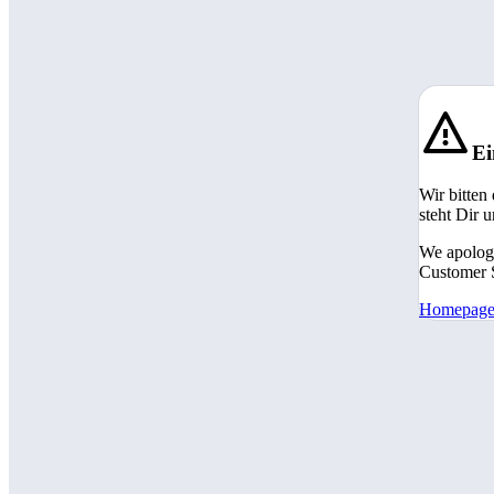
Ei
Wir bitten
steht Dir 
We apologi
Customer S
Homepag