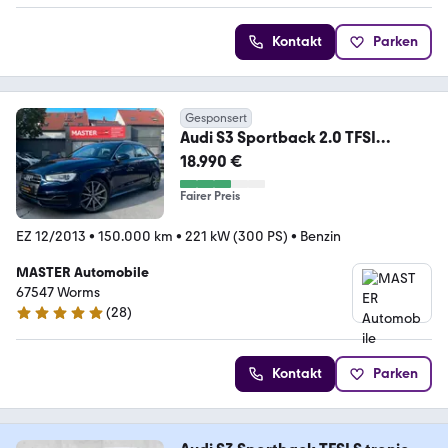
Kontakt
Parken
Gesponsert
Audi S3 Sportback 2.0 TFSI
Quattro *SH-GEPFLEGT*300PS
18.990 €
Fairer Preis
EZ 12/2013
•
150.000 km
•
221 kW (300 PS)
•
Benzin
MASTER Automobile
67547 Worms
(
28
)
5 Sterne
Kontakt
Parken