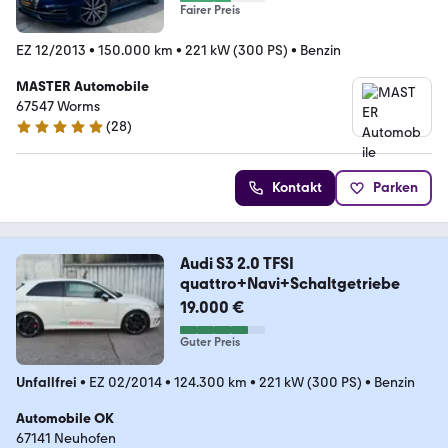
Fairer Preis
EZ 12/2013
•
150.000 km
•
221 kW (300 PS)
•
Benzin
MASTER Automobile
67547 Worms
(
28
)
5 Sterne
Kontakt
Parken
Audi S3 2.0 TFSI
quattro+Navi+Schaltgetriebe
19.000 €
Guter Preis
Unfallfrei
•
EZ 02/2014
•
124.300 km
•
221 kW (300 PS)
•
Benzin
Automobile OK
67141 Neuhofen