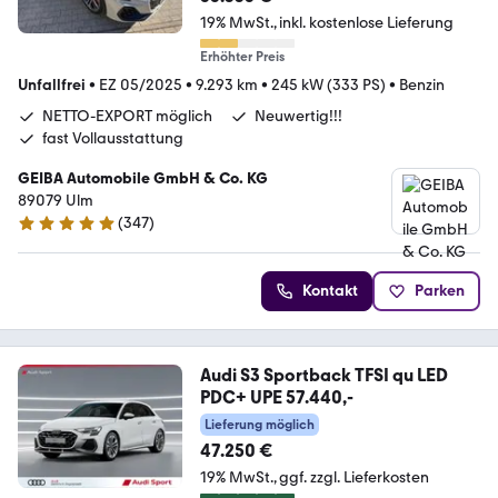
19% MwSt.
inkl. kostenlose Lieferung
Erhöhter Preis
Unfallfrei
•
EZ 05/2025
•
9.293 km
•
245 kW (333 PS)
•
Benzin
NETTO-EXPORT möglich
Neuwertig!!!
fast Vollausstattung
GEIBA Automobile GmbH & Co. KG
89079 Ulm
(
347
)
5 Sterne
Kontakt
Parken
Audi S3 Sportback TFSI qu LED
PDC+ UPE 57.440,-
Lieferung möglich
47.250 €
19% MwSt.
ggf. zzgl. Lieferkosten