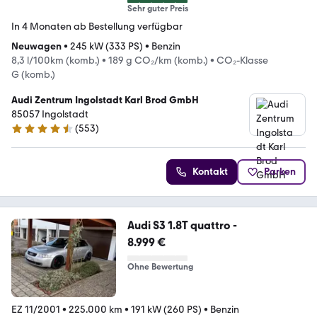
Sehr guter Preis
In 4 Monaten ab Bestellung verfügbar
Neuwagen
•
245 kW (333 PS)
•
Benzin
8,3 l/100km (komb.)
•
189 g CO₂/km (komb.)
•
CO₂-Klasse
G (komb.)
Audi Zentrum Ingolstadt Karl Brod GmbH
85057 Ingolstadt
(
553
)
4.7 Sterne
Kontakt
Parken
Audi S3 1.8T quattro -
8.999 €
Ohne Bewertung
EZ 11/2001
•
225.000 km
•
191 kW (260 PS)
•
Benzin