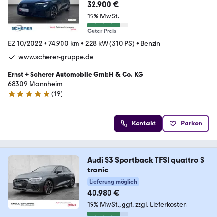
32.900 €
19% MwSt.
Guter Preis
EZ 10/2022
•
74.900 km
•
228 kW (310 PS)
•
Benzin
www.scherer-gruppe.de
Ernst + Scherer Automobile GmbH & Co. KG
68309 Mannheim
(
19
)
5 Sterne
Kontakt
Parken
Audi S3 Sportback TFSI quattro S
tronic
Lieferung möglich
40.980 €
19% MwSt.
ggf. zzgl. Lieferkosten