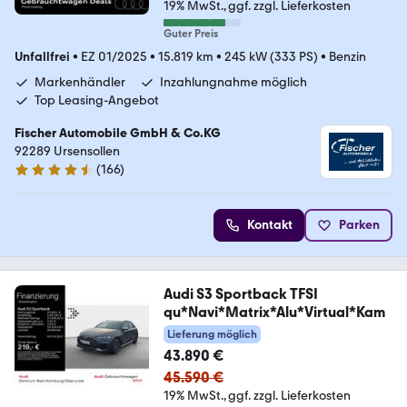
19% MwSt.
ggf. zzgl. Lieferkosten
Guter Preis
Unfallfrei
•
EZ 01/2025
•
15.819 km
•
245 kW (333 PS)
•
Benzin
Markenhändler
Inzahlungnahme möglich
Top Leasing-Angebot
Fischer Automobile GmbH & Co.KG
92289 Ursensollen
(
166
)
4.7 Sterne
Kontakt
Parken
Audi S3 Sportback TFSI
qu*Navi*Matrix*Alu*Virtual*Kam
Lieferung möglich
43.890 €
45.590 €
19% MwSt.
ggf. zzgl. Lieferkosten