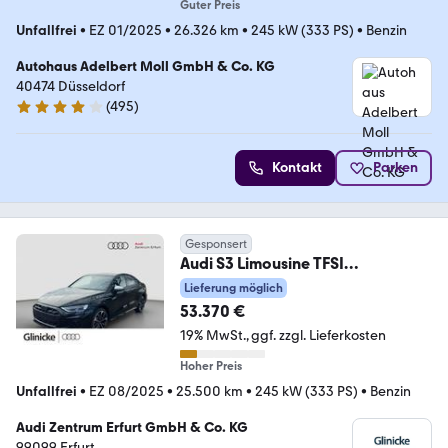
Guter Preis
Unfallfrei
•
EZ 01/2025
•
26.326 km
•
245 kW (333 PS)
•
Benzin
Autohaus Adelbert Moll GmbH & Co. KG
40474 Düsseldorf
(
495
)
4.1 Sterne
Kontakt
Parken
Gesponsert
Audi S3 Limousine TFSI
*PANO*SONOS*MATRIX
Lieferung möglich
53.370 €
19% MwSt.
ggf. zzgl. Lieferkosten
Hoher Preis
Unfallfrei
•
EZ 08/2025
•
25.500 km
•
245 kW (333 PS)
•
Benzin
Audi Zentrum Erfurt GmbH & Co. KG
99099 Erfurt