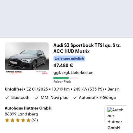
Audi S3 Sportback TFSI qu. S tr.
ACC HUD Matrix
Lieferung möglich
47.480 €
ggf. zzgl. Lieferkosten
Fairer Preis
Unfallfrei
•
EZ 01/2025
•
10.919 km
•
245 kW (333 PS)
•
Benzin
Bluetooth
MMI Navi plus
Automatik 7-Gänge
Autohaus Huttner GmbH
86899 Landsberg
(
61
)
5 Sterne