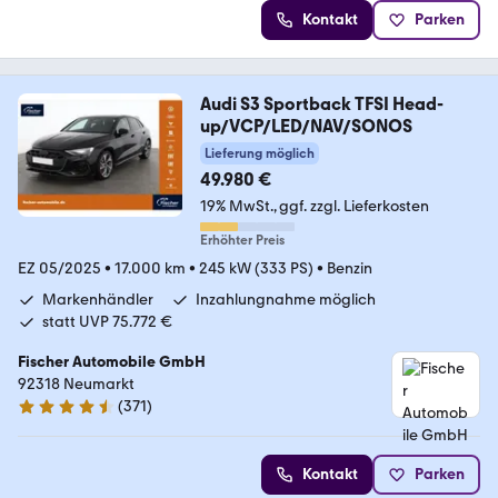
Kontakt
Parken
Audi S3 Sportback TFSI Head-
up/VCP/LED/NAV/SONOS
Lieferung möglich
49.980 €
19% MwSt.
ggf. zzgl. Lieferkosten
Erhöhter Preis
EZ 05/2025
•
17.000 km
•
245 kW (333 PS)
•
Benzin
Markenhändler
Inzahlungnahme möglich
statt UVP 75.772 €
Fischer Automobile GmbH
92318 Neumarkt
(
371
)
4.7 Sterne
Kontakt
Parken