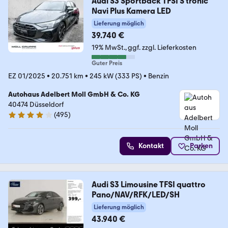
Audi S3 Sportback TFSI S tronic
Navi Plus Kamera LED
Lieferung möglich
39.740 €
19% MwSt.
ggf. zzgl. Lieferkosten
Guter Preis
EZ 01/2025
•
20.751 km
•
245 kW (333 PS)
•
Benzin
Autohaus Adelbert Moll GmbH & Co. KG
40474 Düsseldorf
(
495
)
4.1 Sterne
Kontakt
Parken
Audi S3 Limousine TFSI quattro
Pano/NAV/RFK/LED/SH
Lieferung möglich
43.940 €