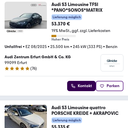
Audi S3 Limousine TFSI
*PANO*SONOS*MATRIX
Lieferung möglich
53.370 €
19% MwSt.
ggf. zzgl. Lieferkosten
Hoher Preis
Unfallfrei
•
EZ 08/2025
•
25.500 km
•
245 kW (333 PS)
•
Benzin
Audi Zentrum Erfurt GmbH & Co. KG
99099 Erfurt
(
76
)
5 Sterne
Kontakt
Parken
Audi S3 Limousine quattro
PORSCHE KREIDE + AKRAPOVIC
Lieferung möglich
55.335 €