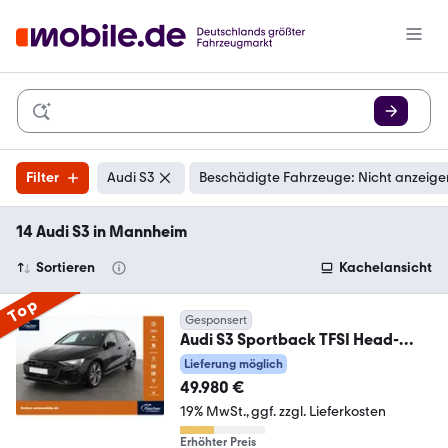
Filter
Audi S3
Beschädigte Fahrzeuge: Nicht anzeige
14 Audi S3 in Mannheim
Sortieren
Kachelansicht
Top
Gesponsert
Audi S3 Sportback TFSI Head-
up/VCP/LED/NAV/SONOS
Lieferung möglich
49.980 €
19% MwSt.
ggf. zzgl. Lieferkosten
Erhöhter Preis