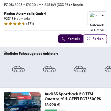
EZ 05/2025
•
17.000 km
•
245 kW (333 PS)
•
Benzin
Fischer Automobile GmbH
92318 Neumarkt
(
371
)
4.7 Sterne
Kontakt
Parken
Ähnliche Fahrzeuge des Anbieters
Audi S3 Sportback 2.0 TFSI
Quattro *SH-GEPFLEGT*300PS
18.990 €