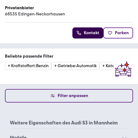
Privatanbieter
68535 Edingen-Neckarhausen
Kontakt
Parken
Beliebte passende Filter
+
Kraftstoffart
:
Benzin
+
Getriebe
:
Automatik
+
Kategorie
:
Limou
Filter anpassen
Weitere Eigenschaften des
Audi S3 in Mannheim
Modelle