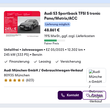
Audi S3 Sportback TFSI S tronic
Pano/Matrix/ACC
Lieferung möglich
48.861 €
19% MwSt.
ggf. zzgl. Lieferkosten
Fairer Preis
Unfallfrei
•
Jahreswagen
•
EZ 05/2025
•
12.302 km
•
245 kW (333 PS)
•
Benzin
Finanzierung
Leasing
Versicherung
Audi München GmbH / Gebrauchtwagen-Verkauf
80935 München
(
623
)
4.5 Sterne
Kontakt
Parken