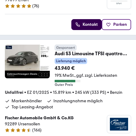
(
76
)
5 Sterne
Kontakt
Parken
Gesponsert
Audi S3 Limousine TFSI quattro
Pano/NAV/RFK/LED/SH
Lieferung möglich
43.940 €
19% MwSt.
ggf. zzgl. Lieferkosten
Guter Preis
Unfallfrei
•
EZ 01/2025
•
15.819 km
•
245 kW (333 PS)
•
Benzin
Markenhändler
Inzahlungnahme möglich
Top Leasing-Angebot
Fischer Automobile GmbH & Co.KG
92289 Ursensollen
(
166
)
4.7 Sterne