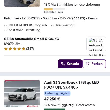
19% MwSt.
inkl. kostenlose Lieferung
Erhöhter Preis
Unfallfrei
•
EZ 05/2025
•
9.293 km
•
245 kW (333 PS)
•
Benzin
NETTO-EXPORT möglich
Neuwertig!!!
fast Vollausstattung
GEIBA Automobile GmbH & Co. KG
89079 Ulm
(
347
)
5 Sterne
Kontakt
Parken
Audi S3 Sportback TFSI qu LED
PDC+ UPE 57.440,-
Lieferung möglich
47.250 €
19% MwSt.
ggf. zzgl. Lieferkosten