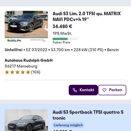
Audi S3 Lim. 2.0 TFSI qu. MATRIX
NAVI PDCv+h 19''
34.480 €
19% MwSt.
Fairer Preis
Unfallfrei
•
EZ 07/2022
•
53.700 km
•
228 kW (310 PS)
•
Benzin
Autohaus Rudolph GmbH
06217 Merseburg
(
106
)
5 Sterne
Kontakt
Parken
Audi S3 Sportback TFSI quattro S
tronic
Lieferung möglich