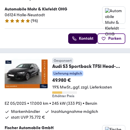
Automobile Mohr & Klefeldt OHG
06124 Halle-Neustadt
(
96
)
4.8 Sterne
Kontakt
Parken
Gesponsert
Audi S3 Sportback TFSI Head-
up/VCP/LED/NAV/SONOS
Lieferung möglich
49.980 €
19% MwSt.
ggf. zzgl. Lieferkosten
Erhöhter Preis
EZ 05/2025
•
17.000 km
•
245 kW (333 PS)
•
Benzin
Markenhändler
Inzahlungnahme möglich
statt UVP 75.772 €
Fischer Automobile GmbH