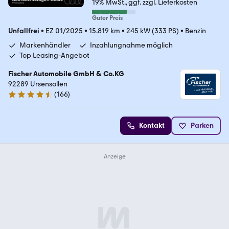
19% MwSt.
ggf. zzgl. Lieferkosten
Guter Preis
Unfallfrei
•
EZ 01/2025
•
15.819 km
•
245 kW (333 PS)
•
Benzin
Markenhändler
Inzahlungnahme möglich
Top Leasing-Angebot
Fischer Automobile GmbH & Co.KG
92289 Ursensollen
(
166
)
4.7 Sterne
Kontakt
Parken