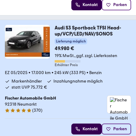
Kontakt
Parken
Audi S3 Sportback TFSI Head-
up/VCP/LED/NAV/SONOS
Lieferung möglich
49.980 €
19% MwSt.
ggf. zzgl. Lieferkosten
Erhöhter Preis
EZ 05/2025
•
17.000 km
•
245 kW (333 PS)
•
Benzin
Markenhändler
Inzahlungnahme möglich
statt UVP 75.772 €
Fischer Automobile GmbH
92318 Neumarkt
(
370
)
4.8 Sterne
Kontakt
Parken