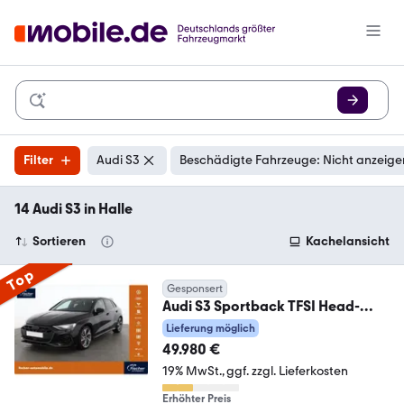
Filter
Audi S3
Beschädigte Fahrzeuge: Nicht anzeige
14 Audi S3 in Halle
Sortieren
Kachelansicht
Top
Gesponsert
Audi S3 Sportback TFSI Head-
up/VCP/LED/NAV/SONOS
Lieferung möglich
49.980 €
19% MwSt.
ggf. zzgl. Lieferkosten
Erhöhter Preis