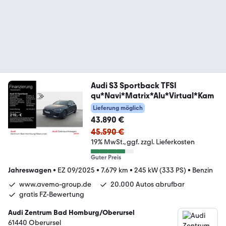
Audi S3 Sportback TFSI
qu*Navi*Matrix*Alu*Virtual*Kam
Lieferung möglich
43.890 €
45.590 €
19% MwSt.
ggf. zzgl. Lieferkosten
Guter Preis
Jahreswagen
•
EZ 09/2025
•
7.679 km
•
245 kW (333 PS)
•
Benzin
www.avemo-group.de
20.000 Autos abrufbar
gratis FZ-Bewertung
Audi Zentrum Bad Homburg/Oberursel
61440 Oberursel