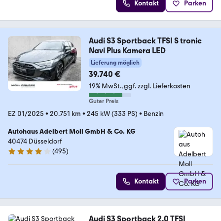
Kontakt
Parken
Audi S3 Sportback TFSI S tronic
Navi Plus Kamera LED
Lieferung möglich
39.740 €
19% MwSt.
ggf. zzgl. Lieferkosten
Guter Preis
EZ 01/2025
•
20.751 km
•
245 kW (333 PS)
•
Benzin
Autohaus Adelbert Moll GmbH & Co. KG
40474 Düsseldorf
(
495
)
4.1 Sterne
Kontakt
Parken
Audi S3 Sportback 2.0 TFSI