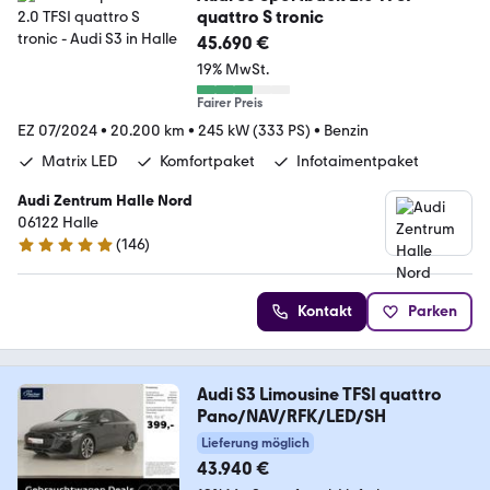
quattro S tronic
45.690 €
19% MwSt.
Fairer Preis
EZ 07/2024
•
20.200 km
•
245 kW (333 PS)
•
Benzin
Matrix LED
Komfortpaket
Infotaimentpaket
Audi Zentrum Halle Nord
06122 Halle
(
146
)
4.8 Sterne
Kontakt
Parken
Audi S3 Limousine TFSI quattro
Pano/NAV/RFK/LED/SH
Lieferung möglich
43.940 €