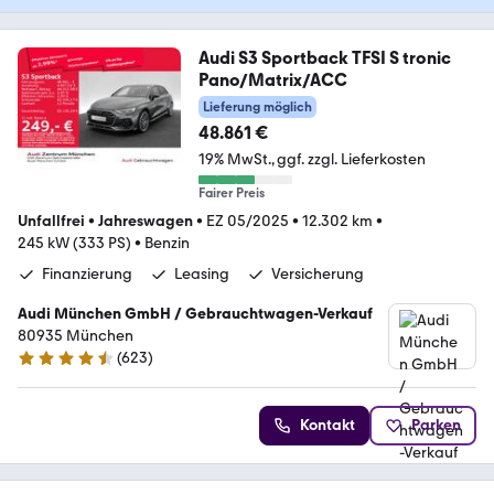
Audi S3 Sportback TFSI S tronic
Pano/Matrix/ACC
Lieferung möglich
48.861 €
19% MwSt.
ggf. zzgl. Lieferkosten
Fairer Preis
Unfallfrei
•
Jahreswagen
•
EZ 05/2025
•
12.302 km
•
245 kW (333 PS)
•
Benzin
Finanzierung
Leasing
Versicherung
Audi München GmbH / Gebrauchtwagen-Verkauf
80935 München
(
623
)
4.5 Sterne
Kontakt
Parken