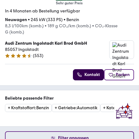
Sehr guter Preis
In 4 Monaten ab Bestellung verfügbar
Neuwagen
•
245 kW (333 PS)
•
Benzin
8,3 l/100km (komb.)
•
189 g CO₂/km (komb.)
•
CO₂-Klasse
G (komb.)
Audi Zentrum Ingolstadt Karl Brod GmbH
85057 Ingolstadt
(
553
)
4.7 Sterne
Kontakt
Parken
Beliebte passende Filter
+
Kraftstoffart
:
Benzin
+
Getriebe
:
Automatik
+
Kategorie
:
Limou
Filter anpassen