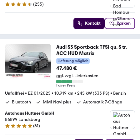
(
255
)
4.6 Sterne
Kontakt
Parken
Audi S3 Sportback TFSI qu. S tr.
ACC HUD Matrix
Lieferung möglich
47.480 €
ggf. zzgl. Lieferkosten
Fairer Preis
Unfallfrei
•
EZ 01/2025
•
10.919 km
•
245 kW (333 PS)
•
Benzin
Bluetooth
MMI Navi plus
Automatik 7-Gänge
Autohaus Huttner GmbH
86899 Landsberg
(
61
)
5 Sterne