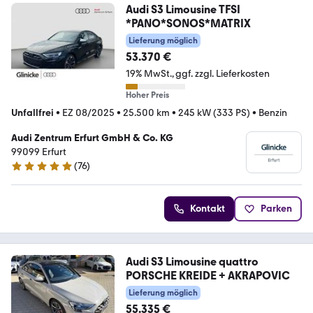
Audi S3 Limousine TFSI
*PANO*SONOS*MATRIX
Lieferung möglich
53.370 €
19% MwSt.
ggf. zzgl. Lieferkosten
Hoher Preis
Unfallfrei
•
EZ 08/2025
•
25.500 km
•
245 kW (333 PS)
•
Benzin
Audi Zentrum Erfurt GmbH & Co. KG
99099 Erfurt
(
76
)
5 Sterne
Kontakt
Parken
Audi S3 Limousine quattro
PORSCHE KREIDE + AKRAPOVIC
Lieferung möglich
55.335 €