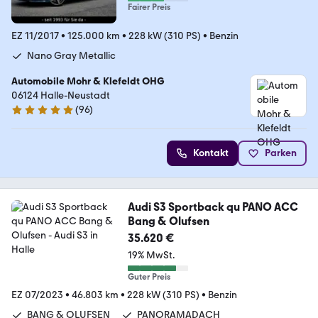
Fairer Preis
EZ 11/2017
•
125.000 km
•
228 kW (310 PS)
•
Benzin
Nano Gray Metallic
Automobile Mohr & Klefeldt OHG
06124 Halle-Neustadt
(
96
)
4.8 Sterne
Kontakt
Parken
Audi S3 Sportback qu PANO ACC
Bang & Olufsen
35.620 €
19% MwSt.
Guter Preis
EZ 07/2023
•
46.803 km
•
228 kW (310 PS)
•
Benzin
BANG & OLUFSEN
PANORAMADACH