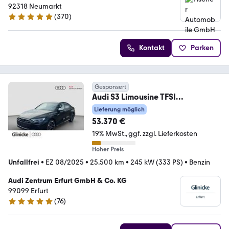
92318 Neumarkt
(
370
)
4.8 Sterne
Kontakt
Parken
Gesponsert
Audi S3 Limousine TFSI
*PANO*SONOS*MATRIX
Lieferung möglich
53.370 €
19% MwSt.
ggf. zzgl. Lieferkosten
Hoher Preis
Unfallfrei
•
EZ 08/2025
•
25.500 km
•
245 kW (333 PS)
•
Benzin
Audi Zentrum Erfurt GmbH & Co. KG
99099 Erfurt
(
76
)
5 Sterne