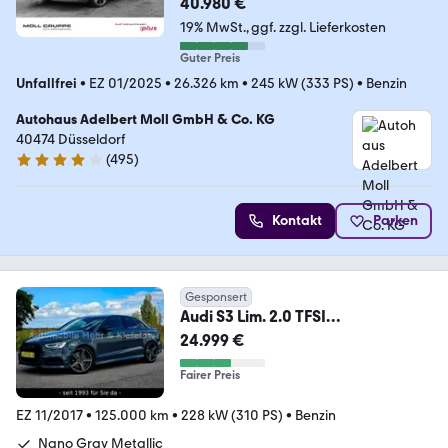
40.980 €
19% MwSt.
ggf. zzgl. Lieferkosten
Guter Preis
Unfallfrei
•
EZ 01/2025
•
26.326 km
•
245 kW (333 PS)
•
Benzin
Autohaus Adelbert Moll GmbH & Co. KG
40474 Düsseldorf
(
495
)
4.1 Sterne
Kontakt
Parken
Gesponsert
Audi S3 Lim. 2.0 TFSI
quattro*REMUS*DIGI*KEYLESS*P
24.999 €
DC*
Fairer Preis
EZ 11/2017
•
125.000 km
•
228 kW (310 PS)
•
Benzin
Nano Gray Metallic