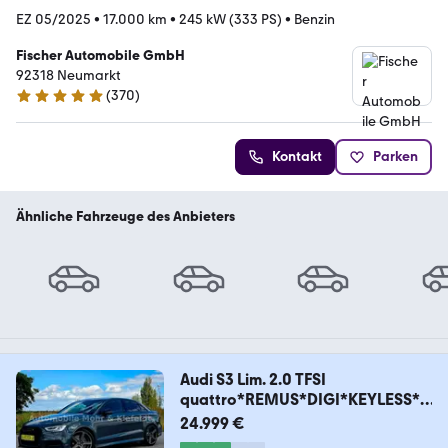
EZ 05/2025
•
17.000 km
•
245 kW (333 PS)
•
Benzin
Fischer Automobile GmbH
92318 Neumarkt
(
370
)
4.8 Sterne
Kontakt
Parken
Ähnliche Fahrzeuge des Anbieters
Audi S3 Lim. 2.0 TFSI
quattro*REMUS*DIGI*KEYLESS*P
DC*
24.999 €