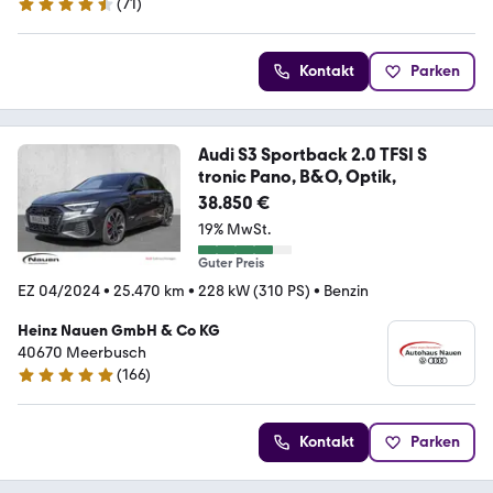
(
71
)
4.6 Sterne
Kontakt
Parken
Audi S3 Sportback 2.0 TFSI S
tronic Pano, B&O, Optik,
38.850 €
19% MwSt.
Guter Preis
EZ 04/2024
•
25.470 km
•
228 kW (310 PS)
•
Benzin
Heinz Nauen GmbH & Co KG
40670 Meerbusch
(
166
)
4.8 Sterne
Kontakt
Parken