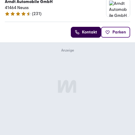
Arndt Automobile GmbH
41464 Neuss
(
231
)
4.3 Sterne
Kontakt
Parken