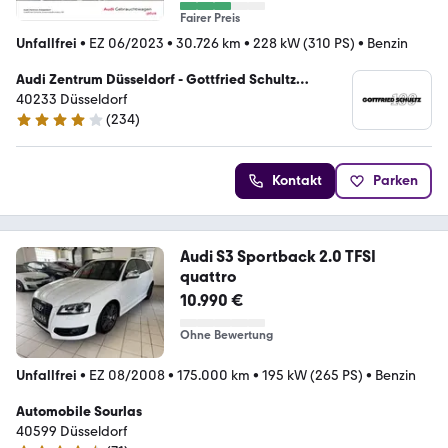
Fairer Preis
Unfallfrei
•
EZ 06/2023
•
30.726 km
•
228 kW (310 PS)
•
Benzin
Audi Zentrum Düsseldorf - Gottfried Schultz
Automobilhandels SE
40233 Düsseldorf
(
234
)
4.2 Sterne
Kontakt
Parken
Audi S3 Sportback 2.0 TFSI
quattro
10.990 €
Ohne Bewertung
Unfallfrei
•
EZ 08/2008
•
175.000 km
•
195 kW (265 PS)
•
Benzin
Automobile Sourlas
40599 Düsseldorf