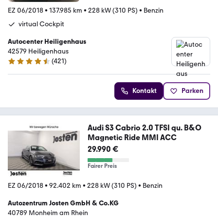
EZ 06/2018
•
137.985 km
•
228 kW (310 PS)
•
Benzin
virtual Cockpit
Autocenter Heiligenhaus
42579 Heiligenhaus
(
421
)
4.5 Sterne
Kontakt
Parken
Audi S3 Cabrio 2.0 TFSI qu. B&O
Magnetic Ride MMI ACC
29.990 €
Fairer Preis
EZ 06/2018
•
92.402 km
•
228 kW (310 PS)
•
Benzin
Autozentrum Josten GmbH & Co.KG
40789 Monheim am Rhein