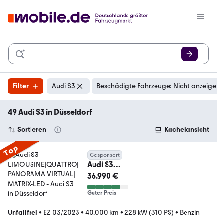
Filter
Audi S3
Beschädigte Fahrzeuge: Nicht anzeige
49 Audi S3 in Düsseldorf
Sortieren
Kachelansicht
Top
Gesponsert
Audi S3
LIMOUSINE|QUATTRO|PANORAM
36.990 €
A|VIRTUAL|MATRIX-LED
Guter Preis
Unfallfrei
•
EZ 03/2023
•
40.000 km
•
228 kW (310 PS)
•
Benzin