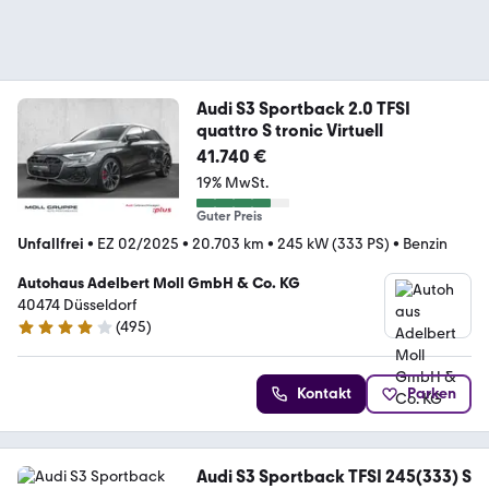
Audi S3 Sportback 2.0 TFSI
quattro S tronic Virtuell
41.740 €
19% MwSt.
Guter Preis
Unfallfrei
•
EZ 02/2025
•
20.703 km
•
245 kW (333 PS)
•
Benzin
Autohaus Adelbert Moll GmbH & Co. KG
40474 Düsseldorf
(
495
)
4.1 Sterne
Kontakt
Parken
Audi S3 Sportback TFSI 245(333) S