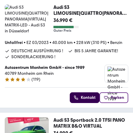
Audi S3
LIMOUSINE|QUATTRO|PANORAM
A|VIRTUAL|MATRIX-LED
36.990 €
Guter Preis
Unfallfrei
•
EZ 03/2023
•
40.000 km
•
228 kW (310 PS)
•
Benzin
DEUTSCHE AUSFÜHRUNG !
BIS 5 JAHRE GARANTIE!
SONDERLACKIERUNG !
Autozentrum Monheim GmbH - since 1989
40789 Monheim am Rhein
(
119
)
4 Sterne
Kontakt
Parken
Audi S3 Sportback 2.0 TFSI PANO
MATRIX B&O VIRTUAL