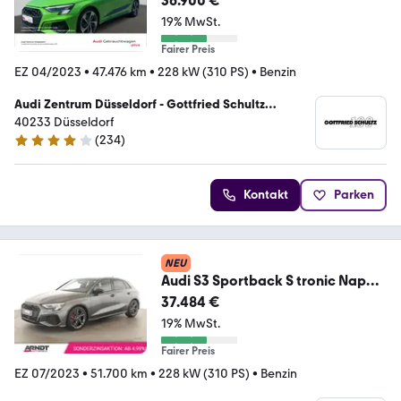
36.900 €
19% MwSt.
Fairer Preis
EZ 04/2023
•
47.476 km
•
228 kW (310 PS)
•
Benzin
Audi Zentrum Düsseldorf - Gottfried Schultz
Automobilhandels SE
40233 Düsseldorf
(
234
)
4.2 Sterne
Kontakt
Parken
NEU
Audi S3 Sportback S tronic Nappa
LED Pano Nav SHZ Kam
37.484 €
19% MwSt.
Fairer Preis
EZ 07/2023
•
51.700 km
•
228 kW (310 PS)
•
Benzin