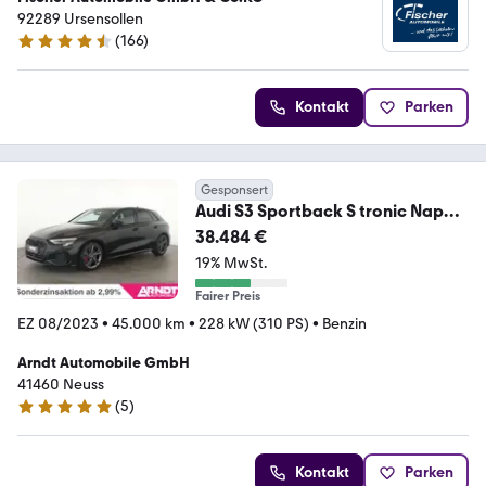
92289 Ursensollen
(
166
)
4.7 Sterne
Kontakt
Parken
Gesponsert
Audi S3 Sportback S tronic Nappa
LED Pano Nav SHZ Kam
38.484 €
19% MwSt.
Fairer Preis
EZ 08/2023
•
45.000 km
•
228 kW (310 PS)
•
Benzin
Arndt Automobile GmbH
41460 Neuss
(
5
)
4.8 Sterne
Kontakt
Parken