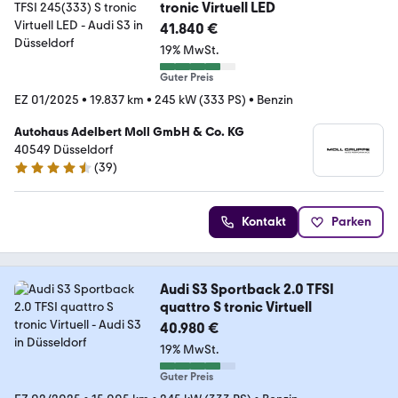
tronic Virtuell LED
41.840 €
19% MwSt.
Guter Preis
EZ 01/2025
•
19.837 km
•
245 kW (333 PS)
•
Benzin
Autohaus Adelbert Moll GmbH & Co. KG
40549 Düsseldorf
(
39
)
4.5 Sterne
Kontakt
Parken
Audi S3 Sportback 2.0 TFSI
quattro S tronic Virtuell
40.980 €
19% MwSt.
Guter Preis