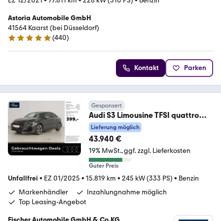
EZ 12/2021
•
77.811 km
•
228 kW (310 PS)
•
Benzin
Astoria Automobile GmbH
41564 Kaarst (bei Düsseldorf)
(
440
)
4.9 Sterne
Kontakt
Parken
Gesponsert
Audi S3 Limousine TFSI quattro
Pano/NAV/RFK/LED/SH
Lieferung möglich
43.940 €
19% MwSt.
ggf. zzgl. Lieferkosten
Guter Preis
Unfallfrei
•
EZ 01/2025
•
15.819 km
•
245 kW (333 PS)
•
Benzin
Markenhändler
Inzahlungnahme möglich
Top Leasing-Angebot
Fischer Automobile GmbH & Co.KG