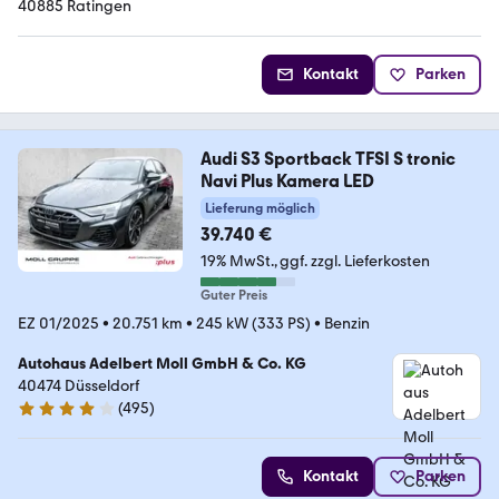
40885 Ratingen
Kontakt
Parken
Audi S3 Sportback TFSI S tronic
Navi Plus Kamera LED
Lieferung möglich
39.740 €
19% MwSt.
ggf. zzgl. Lieferkosten
Guter Preis
EZ 01/2025
•
20.751 km
•
245 kW (333 PS)
•
Benzin
Autohaus Adelbert Moll GmbH & Co. KG
40474 Düsseldorf
(
495
)
4.1 Sterne
Kontakt
Parken