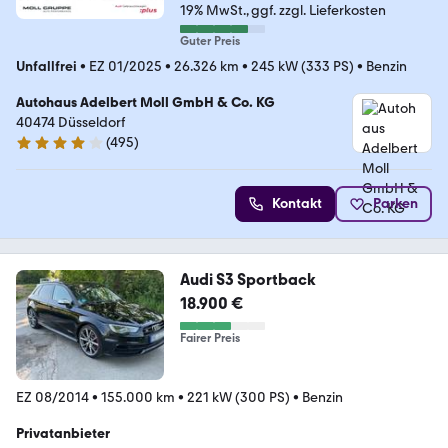
19% MwSt.
ggf. zzgl. Lieferkosten
Guter Preis
Unfallfrei
•
EZ 01/2025
•
26.326 km
•
245 kW (333 PS)
•
Benzin
Autohaus Adelbert Moll GmbH & Co. KG
40474 Düsseldorf
(
495
)
4.1 Sterne
Kontakt
Parken
Audi S3 Sportback
18.900 €
Fairer Preis
EZ 08/2014
•
155.000 km
•
221 kW (300 PS)
•
Benzin
Privatanbieter