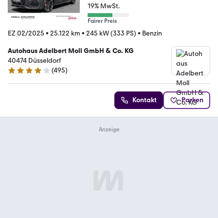
19% MwSt.
Fairer Preis
EZ 02/2025
•
25.122 km
•
245 kW (333 PS)
•
Benzin
Autohaus Adelbert Moll GmbH & Co. KG
40474 Düsseldorf
(
495
)
4.1 Sterne
Kontakt
Parken