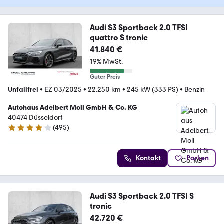
Audi S3 Sportback 2.0 TFSI
quattro S tronic
41.840 €
19% MwSt.
Guter Preis
Unfallfrei
•
EZ 03/2025
•
22.250 km
•
245 kW (333 PS)
•
Benzin
Autohaus Adelbert Moll GmbH & Co. KG
40474 Düsseldorf
(
495
)
4.1 Sterne
Kontakt
Parken
Audi S3 Sportback 2.0 TFSI S
tronic
42.720 €