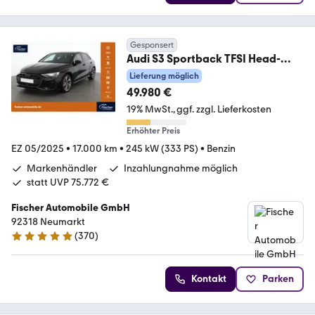
Gesponsert
Audi S3 Sportback TFSI Head-
up/VCP/LED/NAV/SONOS
Lieferung möglich
49.980 €
19% MwSt.
ggf. zzgl. Lieferkosten
Erhöhter Preis
EZ 05/2025
•
17.000 km
•
245 kW (333 PS)
•
Benzin
Markenhändler
Inzahlungnahme möglich
statt UVP 75.772 €
Fischer Automobile GmbH
92318 Neumarkt
(
370
)
4.8 Sterne
Kontakt
Parken