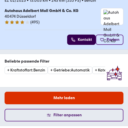
EZ 02/2025
•
15.005 km
•
245 kW (333 PS)
•
Benzin
Autohaus Adelbert Moll GmbH & Co. KG
40474 Düsseldorf
(
495
)
4.1 Sterne
Kontakt
Parken
Beliebte passende Filter
+
Kraftstoffart
:
Benzin
+
Getriebe
:
Automatik
+
Kategorie
:
Limou
Mehr laden
Filter anpassen