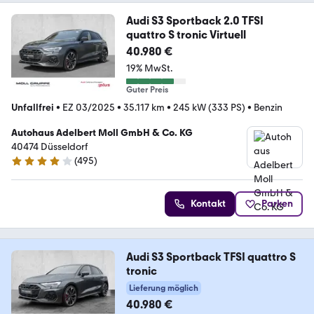
Audi S3 Sportback 2.0 TFSI
quattro S tronic Virtuell
40.980 €
19% MwSt.
Guter Preis
Unfallfrei
•
EZ 03/2025
•
35.117 km
•
245 kW (333 PS)
•
Benzin
Autohaus Adelbert Moll GmbH & Co. KG
40474 Düsseldorf
(
495
)
4.1 Sterne
Kontakt
Parken
Audi S3 Sportback TFSI quattro S
tronic
Lieferung möglich
40.980 €