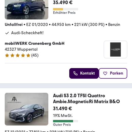
Sitz ACC virtual B&O
35.490 €
Erhöhter Preis
Unfallfrei
•
EZ 01/2020
•
44.950 km
•
221 kW (300 PS)
•
Benzin
Audi-Scheckheft!
mobilWERK Cronenberg GmbH
42327 Wuppertal
(
45
)
5 Sterne
Kontakt
Parken
Audi S3 2.0 TFSI Quattro
Ambie.MagneticRi Matrix B&O
31.490 €
19% MwSt.
Guter Preis