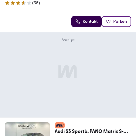
(
35
)
3.7 Sterne
Kontakt
Parken
NEU
Audi S3 Sportb. PANO Matrix S-