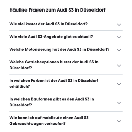
Häufige Fragen zum Audi S3 in Düsseldorf
Wie viel kostet der Audi S3 in Düsseldorf?
Ein guter Preis für einen Audi S3 in Düsseldorf liegt
Wie viele Audi S3-Angebote gibt es aktuell?
zwischen 38.850 € und 46.900 €. Leasingangebote
starten ab 439 € monatlich. (Stand: 8.8.2026)
Es gibt insgesamt 49 Audi S3 bei mobile.de, davon 47
Welche Motorisierung hat der Audi S3 in Düsseldorf?
Gebraucht- und 2 Neuwagen. (Stand: 8.8.2026)
Der Audi S3 in Düsseldorf hat Leistungen zwischen 300
Welche Getriebeoptionen bietet der Audi S3 in
und 333 PS. (Stand: 8.8.2026)
Düsseldorf?
Der Audi S3 in Düsseldorf ist mit automatischem und
In welchen Farben ist der Audi S3 in Düsseldorf
manuellem Getriebe erhältlich. (Stand: 8.8.2026)
erhältlich?
Den Audi S3 in Düsseldorf gibt es in folgenden Farben:
In welchen Bauformen gibt es den Audi S3 in
grau, schwarz, weiß, blau, gelb und grün. Die häufigste
Düsseldorf?
Farbe ist grau. (Stand: 8.8.2026)
Den Audi S3 in Düsseldorf gibt es in folgenden Bauformen:
Wie kann ich auf mobile.de einen Audi S3
Limousine. (Stand: 8.8.2026)
Gebrauchtwagen verkaufen?