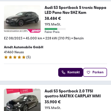
Audi S3 Sportback S tronic Nappa
LED Pano Nav SHZ Kam
38.484 €
19% MwSt.
Fairer Preis
EZ 08/2023
•
45.000 km
•
228 kW (310 PS)
•
Benzin
Arndt Automobile GmbH
41460 Neuss
(
5
)
4.8 Sterne
Kontakt
Parken
Audi S3 Sportback 2.0 TFSI
quattro MATRIX CARPLAY MMI
35.900 €
19% MwSt.