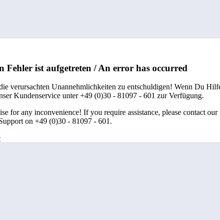
n Fehler ist aufgetreten / An error has occurred
 die verursachten Unannehmlichkeiten zu entschuldigen! Wenn Du Hilfe
unser Kundenservice unter +49 (0)30 - 81097 - 601 zur Verfügung.
se for any inconvenience! If you require assistance, please contact our
upport on +49 (0)30 - 81097 - 601.
e