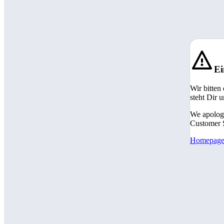
Ei
Wir bitten
steht Dir 
We apologi
Customer S
Homepag