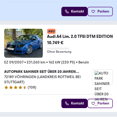
Kontakt
Parken
NEU
Audi A4 Lim. 2.0 TFSI DTM EDITION
10.749 €
Ohne Bewertung
EZ 09/2007
•
231.260 km
•
162 kW (220 PS)
•
Benzin
AUTOPARK SAHINER SEIT ÜBER 20 JAHREN…
72189 VÖHRINGEN (LANDKREIS ROTTWEIL BEI
STUTTGART)
(
108
)
4.7 Sterne
Kontakt
Parken