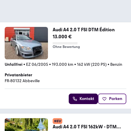
Audi A4 2.0 T FSI DTM Édition
13.000 €
Ohne Bewertung
Unfallfrei
•
EZ 06/2005
•
193.000 km
•
162 kW (220 PS)
•
Benzin
Privatanbieter
FR-80132 Abbeville
Kontakt
Parken
NEU
Audi A4 2.0 T FSI 162kW - DTM