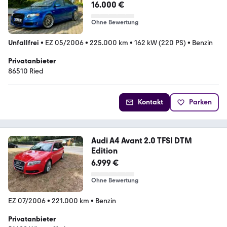
Edition Quattro
16.000 €
Ohne Bewertung
Unfallfrei
•
EZ 05/2006
•
225.000 km
•
162 kW (220 PS)
•
Benzin
Privatanbieter
86510 Ried
Kontakt
Parken
Audi A4 Avant 2.0 TFSI DTM
Edition
6.999 €
Ohne Bewertung
EZ 07/2006
•
221.000 km
•
Benzin
Privatanbieter