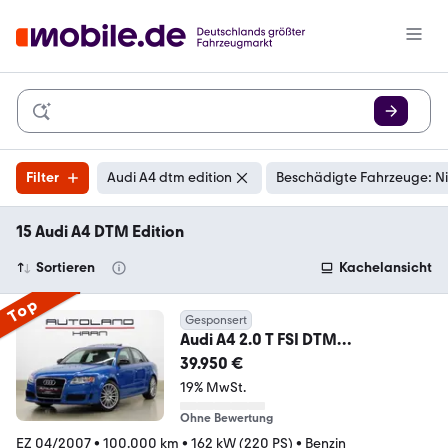
Filter
Audi A4 dtm edition
Beschädigte Fahrzeuge: N
15 Audi A4 DTM Edition
Sortieren
Kachelansicht
Top
Gesponsert
Audi A4 2.0 T FSI DTM
Edition*MMI*Carbon*1.Hand*
39.950 €
19% MwSt.
Ohne Bewertung
EZ 04/2007
•
100.000 km
•
162 kW (220 PS)
•
Benzin