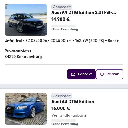
Gesponsert
Audi A4 DTM Edition 2.0TFSI-
Gepflegt/Sehr viel neu!!
14.900 €
Ohne Bewertung
Unfallfrei
•
EZ 03/2006
•
207.500 km
•
162 kW (220 PS)
•
Benzin
Privatanbieter
34270 Schauenburg
Kontakt
Parken
Gesponsert
Audi A4 DTM Edition
16.000 €
Verhandlungsbasis
Ohne Bewertung