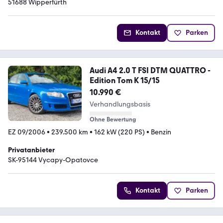
51688 Wipperfürth
Kontakt
Parken
Audi A4 2.0 T FSI DTM QUATTRO -
Edition Tom K 15/15
10.990 €
Verhandlungsbasis
Ohne Bewertung
EZ 09/2006
•
239.500 km
•
162 kW (220 PS)
•
Benzin
Privatanbieter
SK-95144 Vycapy-Opatovce
Kontakt
Parken