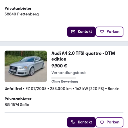
Privatanbieter
58840 Plettenberg
Kontakt
Parken
Audi A4 2.0 TFSI quattro - DTM
edition
9.900 €
Verhandlungsbasis
Ohne Bewertung
Unfallfrei
•
EZ 07/2005
•
253.000 km
•
162 kW (220 PS)
•
Benzin
Privatanbieter
BG-1574 Sofia
Kontakt
Parken