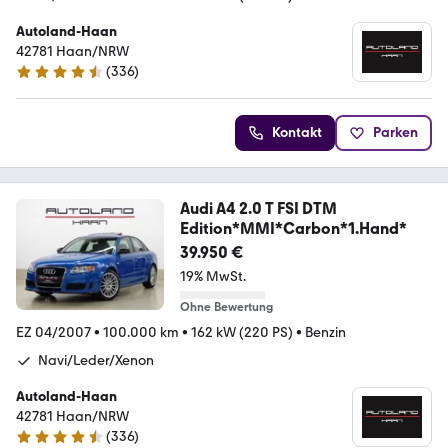
Autoland-Haan
42781 Haan/NRW
(
336
)
4.5 Sterne
Kontakt
Parken
Audi A4 2.0 T FSI DTM
Edition*MMI*Carbon*1.Hand*
39.950 €
19% MwSt.
Ohne Bewertung
EZ 04/2007
•
100.000 km
•
162 kW (220 PS)
•
Benzin
Navi/Leder/Xenon
Autoland-Haan
42781 Haan/NRW
(
336
)
4.5 Sterne