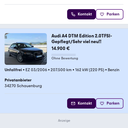
Kontakt
Parken
Audi A4 DTM Edition 2.0TFSI-
Gepflegt/Sehr viel neu!!
14.900 €
Ohne Bewertung
Unfallfrei
•
EZ 03/2006
•
207.500 km
•
162 kW (220 PS)
•
Benzin
Privatanbieter
34270 Schauenburg
Kontakt
Parken