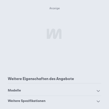
Weitere Eigenschaften des
Angebote
Modelle
Fendt 515 sg
Fendt Apero 465 SFB
Weitere Spezifikationen
Fendt Apero 465 TG
Fendt Apero 495 SFB