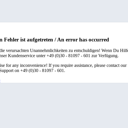
n Fehler ist aufgetreten / An error has occurred
 die verursachten Unannehmlichkeiten zu entschuldigen! Wenn Du Hilfe
unser Kundenservice unter +49 (0)30 - 81097 - 601 zur Verfügung.
se for any inconvenience! If you require assistance, please contact our
upport on +49 (0)30 - 81097 - 601.
e