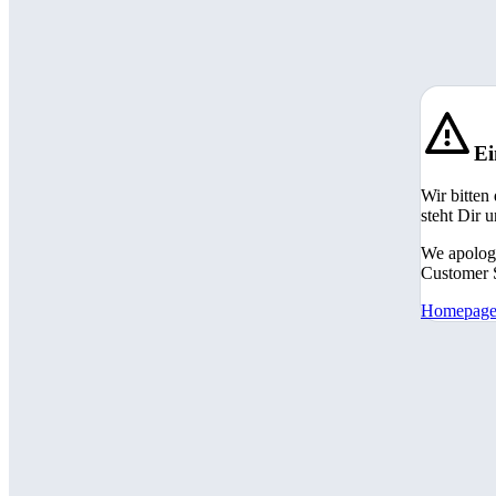
Ei
Wir bitten
steht Dir 
We apologi
Customer S
Homepag