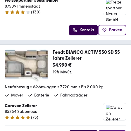
Freizeitpartner Neuss GmbH
87509 Immenstadt
(
130
)
4.2 Sterne
Kontakt
Parken
Fendt BIANCO ACTIV 550 SD 55
Jahre Zellerer
34.990 €
19% MwSt.
Neufahrzeug
•
Wohnwagen
•
7.720 mm
•
Bis 2.000 kg
Mover
Batterie
Fahrradträger
Caravan Zellerer
85254 Sulzemoos
(
73
)
4.8 Sterne