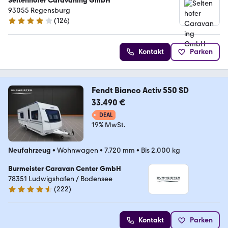
Seltenhofer Caravaning GmbH
93055 Regensburg
(
126
)
4.2 Sterne
Kontakt
Parken
Fendt Bianco Activ 550 SD
33.490 €
DEAL
19% MwSt.
Neufahrzeug
•
Wohnwagen
•
7.720 mm
•
Bis 2.000 kg
Burmeister Caravan Center GmbH
78351 Ludwigshafen / Bodensee
(
222
)
4.5 Sterne
Kontakt
Parken