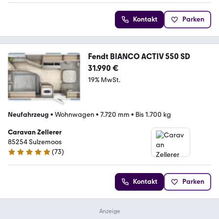
Kontakt
Parken
Fendt BIANCO ACTIV 550 SD
31.990 €
19% MwSt.
Neufahrzeug
•
Wohnwagen
•
7.720 mm
•
Bis 1.700 kg
Caravan Zellerer
85254 Sulzemoos
(
73
)
4.8 Sterne
Kontakt
Parken