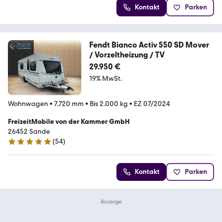
Kontakt
Parken
Fendt Bianco Activ 550 SD Mover
/ Vorzeltheizung / TV
29.950 €
19% MwSt.
Wohnwagen
•
7.720 mm
•
Bis 2.000 kg
•
EZ 07/2024
FreizeitMobile von der Kammer GmbH
26452 Sande
(
54
)
5 Sterne
Kontakt
Parken