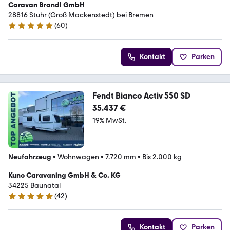
Caravan Brandl GmbH
28816 Stuhr (Groß Mackenstedt) bei Bremen
(
60
)
4.8 Sterne
Kontakt
Parken
Fendt Bianco Activ 550 SD
35.437 €
19% MwSt.
Neufahrzeug
•
Wohnwagen
•
7.720 mm
•
Bis 2.000 kg
Kuno Caravaning GmbH & Co. KG
34225 Baunatal
(
42
)
5 Sterne
Kontakt
Parken