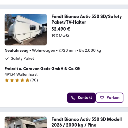
Fendt Bianco Activ 550 SD/Safety
Paket/TV-Halter
32.490 €
19% MwSt.
Neufahrzeug
•
Wohnwagen
•
7.720 mm
•
Bis 2.000 kg
Safety Paket
Freizeit u. Caravan Gode GmbH & Co.KG
49134 Wallenhorst
(
90
)
4.9 Sterne
Kontakt
Parken
Fendt Bianco Activ 550 SD Modell
2026 / 2000 kg / Pine