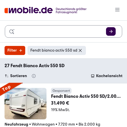
Filter
Fendt bianco activ 550 sd
27 Fendt Bianco Activ 550 SD
Sortieren
Kachelansicht
Top
Gesponsert
Fendt Bianco Activ 550 SD/2.000
kg/45 L Tank
31.490 €
19% MwSt.
Neufahrzeug
•
Wohnwagen
•
7.720 mm
•
Bis 2.000 kg