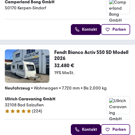
Camperland Bong GmbH
50170 Kerpen-Sindorf
Kontakt
Parken
Fendt Bianco Activ 550 SD Modell
2026
32.480 €
19% MwSt.
Neufahrzeug
•
Wohnwagen
•
7.720 mm
•
Bis 2.000 kg
Ullrich Caravaning GmbH
32108 Bad Salzuflen
(
224
)
4.9 Sterne
Kontakt
Parken