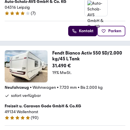
Auto-Scholz-AVS GmbH & Co. KG
04316 Leipzig
(
7
)
4.2 Sterne
Kontakt
Parken
Fendt Bianco Activ 550 SD/2.000
kg/45 L Tank
31.490 €
19% MwSt.
Neufahrzeug
•
Wohnwagen
•
7.720 mm
•
Bis 2.000 kg
sofort verfügbar
Freizeit u. Caravan Gode GmbH & Co.KG
49134 Wallenhorst
(
90
)
4.9 Sterne