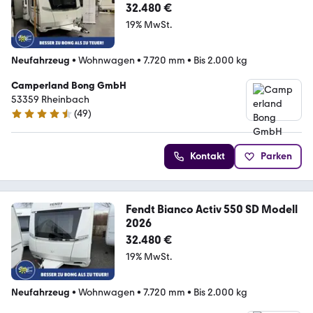
32.480 €
19% MwSt.
Neufahrzeug
•
Wohnwagen
•
7.720 mm
•
Bis 2.000 kg
Camperland Bong GmbH
53359 Rheinbach
(
49
)
4.5 Sterne
Kontakt
Parken
Fendt Bianco Activ 550 SD Modell
2026
32.480 €
19% MwSt.
Neufahrzeug
•
Wohnwagen
•
7.720 mm
•
Bis 2.000 kg