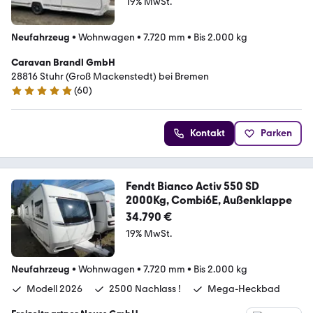
19% MwSt.
Neufahrzeug
•
Wohnwagen
•
7.720 mm
•
Bis 2.000 kg
Caravan Brandl GmbH
28816 Stuhr (Groß Mackenstedt) bei Bremen
(
60
)
4.8 Sterne
Kontakt
Parken
Fendt Bianco Activ 550 SD
2000Kg, Combi6E, Außenklappe
34.790 €
19% MwSt.
Neufahrzeug
•
Wohnwagen
•
7.720 mm
•
Bis 2.000 kg
Modell 2026
2500 Nachlass !
Mega-Heckbad