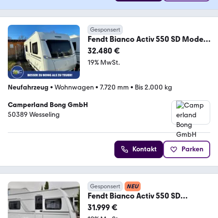
Gesponsert
Fendt Bianco Activ 550 SD Modell
2026
32.480 €
19% MwSt.
Neufahrzeug
•
Wohnwagen
•
7.720 mm
•
Bis 2.000 kg
Camperland Bong GmbH
50389 Wesseling
Kontakt
Parken
Gesponsert
NEU
Fendt Bianco Activ 550 SD
2000kg; SafetyPaket; Dusche
31.999 €