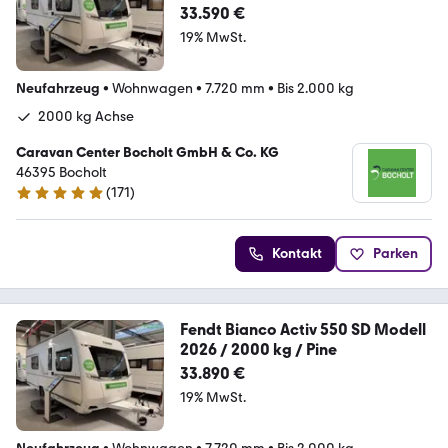
33.590 €
19% MwSt.
Neufahrzeug
•
Wohnwagen
•
7.720 mm
•
Bis 2.000 kg
2000 kg Achse
Caravan Center Bocholt GmbH & Co. KG
46395 Bocholt
(
171
)
4.8 Sterne
Kontakt
Parken
Fendt Bianco Activ 550 SD Modell
2026 / 2000 kg / Pine
33.890 €
19% MwSt.