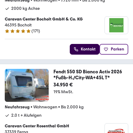
Neufahrzeug
•
Wohnwagen
•
7.720 mm
•
Bis 2.000 kg
2000 kg Achse
Caravan Center Bocholt GmbH & Co. KG
46395 Bocholt
(
171
)
4.8 Sterne
Kontakt
Parken
Fendt 550 SD Bianco Activ 2026
*Fußb-H./City-WA+45L T*
34.950 €
19% MwSt.
Neufahrzeug
•
Wohnwagen
•
Bis 2.000 kg
2.0 t + Alufelgen
Caravan Center Rosenthal GmbH
37339 Ferna