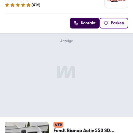
(
416
)
5 Sterne
Kontakt
Parken
NEU
Fendt Bianco Activ 550 SD