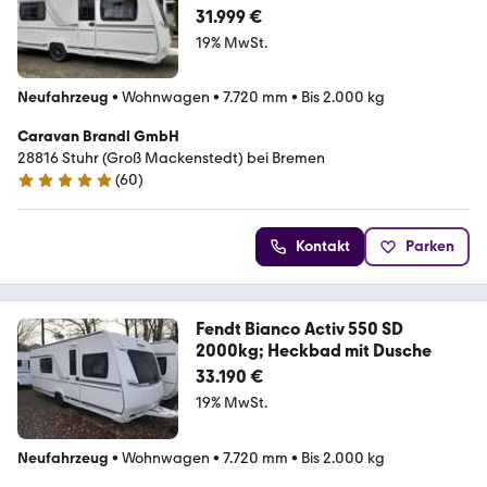
2000kg; SafetyPaket; Dusche
31.999 €
19% MwSt.
Neufahrzeug
•
Wohnwagen
•
7.720 mm
•
Bis 2.000 kg
Caravan Brandl GmbH
28816 Stuhr (Groß Mackenstedt) bei Bremen
(
60
)
4.8 Sterne
Kontakt
Parken
Fendt Bianco Activ 550 SD
2000kg; Heckbad mit Dusche
33.190 €
19% MwSt.
Neufahrzeug
•
Wohnwagen
•
7.720 mm
•
Bis 2.000 kg