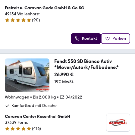
Freizeit u. Caravan Gode GmbH & Co.KG
49134 Wallenhorst
(
90
)
4.9 Sterne
Kontakt
Parken
Fendt 550 SD Bianco Activ
*Mover/Autark/Fußbodene.*
26.990 €
19% MwSt.
Wohnwagen
•
Bis 2.000 kg
•
EZ 04/2022
Komfortbad mit Dusche
Caravan Center Rosenthal GmbH
37339 Ferna
(
416
)
5 Sterne