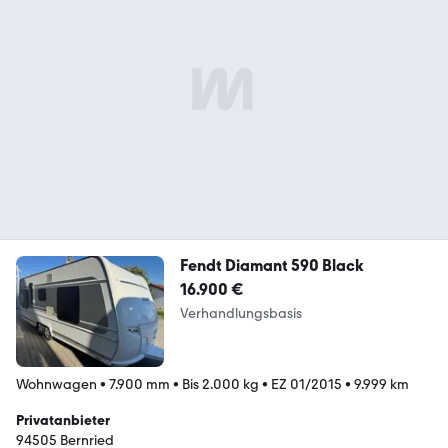
Fendt Diamant 590 Black
16.900 €
Verhandlungsbasis
Wohnwagen
•
7.900 mm
•
Bis 2.000 kg
•
EZ 01/2015
•
9.999 km
Privatanbieter
94505 Bernried