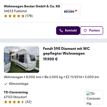
Wohnwagen Becker GmbH & Co. KG
34233 Fuldatal
(
178
)
5 Sterne
Kontakt
Parken
Fendt 590 Diamant mit WC
gepflegter Wohnwagen
19.900 €
Wohnwagen
•
8.000 mm
•
Bis 2.000 kg
•
EZ 11/2014
•
3.000 km
Klimaanlage
TD-Caravaning
67133 Maxdorf
(
52
)
4.7 Sterne