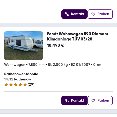
Kontakt
Parken
Fendt Wohnwagen 590 Diamant
Klimaanlage TÜV 03/28
10.490 €
Wohnwagen
•
7.800 mm
•
Bis 2.000 kg
•
EZ 01/2007
•
0 km
Rathenower-Mobile
14712 Rathenow
(
29
)
4.9 Sterne
Kontakt
Parken