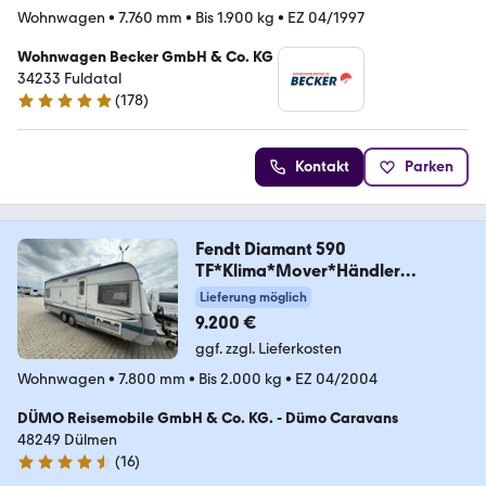
Wohnwagen
•
7.760 mm
•
Bis 1.900 kg
•
EZ 04/1997
Wohnwagen Becker GmbH & Co. KG
34233 Fuldatal
(
178
)
5 Sterne
Kontakt
Parken
Fendt Diamant 590
TF*Klima*Mover*Händler
bevorzugt*
Lieferung möglich
9.200 €
ggf. zzgl. Lieferkosten
Wohnwagen
•
7.800 mm
•
Bis 2.000 kg
•
EZ 04/2004
DÜMO Reisemobile GmbH & Co. KG. - Dümo Caravans
48249 Dülmen
(
16
)
4.3 Sterne