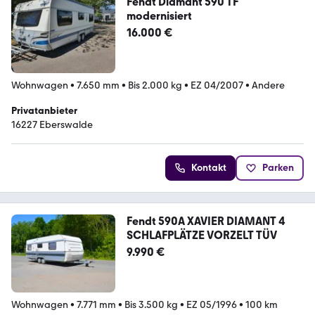
Fendt Diamant 590 TF
modernisiert
16.000 €
Wohnwagen
•
7.650 mm
•
Bis 2.000 kg
•
EZ 04/2007
•
Andere
Privatanbieter
16227 Eberswalde
Kontakt
Parken
Fendt 590A XAVIER DIAMANT 4
SCHLAFPLÄTZE VORZELT TÜV
9.990 €
Wohnwagen
•
7.771 mm
•
Bis 3.500 kg
•
EZ 05/1996
•
100 km