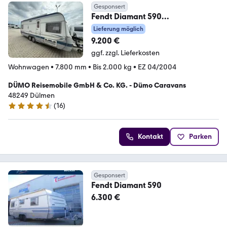
Gesponsert
Fendt Diamant 590
TF*Klima*Mover*Händler
Lieferung möglich
bevorzugt*
9.200 €
ggf. zzgl. Lieferkosten
Wohnwagen
•
7.800 mm
•
Bis 2.000 kg
•
EZ 04/2004
DÜMO Reisemobile GmbH & Co. KG. - Dümo Caravans
48249 Dülmen
(
16
)
4.3 Sterne
Kontakt
Parken
Gesponsert
Fendt Diamant 590
6.300 €