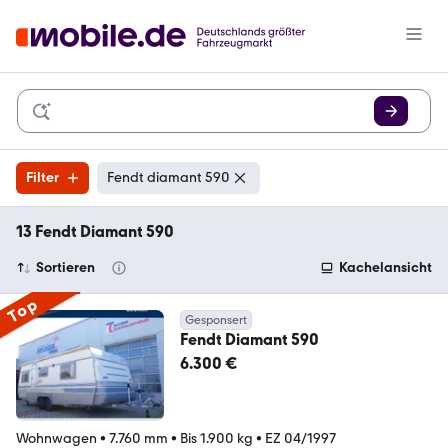
Filter
Fendt diamant 590
13 Fendt Diamant 590
Sortieren
Kachelansicht
Top
Gesponsert
Fendt Diamant 590
6.300 €
Wohnwagen
•
7.760 mm
•
Bis 1.900 kg
•
EZ 04/1997