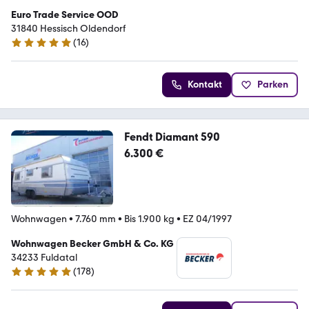
Euro Trade Service OOD
31840 Hessisch Oldendorf
(
16
)
5 Sterne
Kontakt
Parken
Fendt Diamant 590
6.300 €
Wohnwagen
•
7.760 mm
•
Bis 1.900 kg
•
EZ 04/1997
Wohnwagen Becker GmbH & Co. KG
34233 Fuldatal
(
178
)
5 Sterne