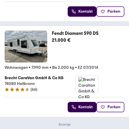
Kontakt
Parken
Fendt Diamant 590 DS
21.000 €
Wohnwagen
•
7.990 mm
•
Bis 2.000 kg
•
EZ 07/2014
Brecht CaraVan GmbH & Co KG
74080 Heilbronn
(
66
)
4.6 Sterne
Kontakt
Parken