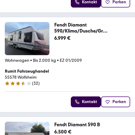
Kontakt
Parken
Fendt Diamant
590/Klima/Dusche/Gr
Kūhlschk/Leder/Alu
6.999 €
Wohnwagen
•
Bis 2.000 kg
•
EZ 01/2009
Rumit Fahrzeughandel
55578 Wolfsheim
(
32
)
3.7 Sterne
Kontakt
Parken
Fendt Diamant 590 B
6.500 €