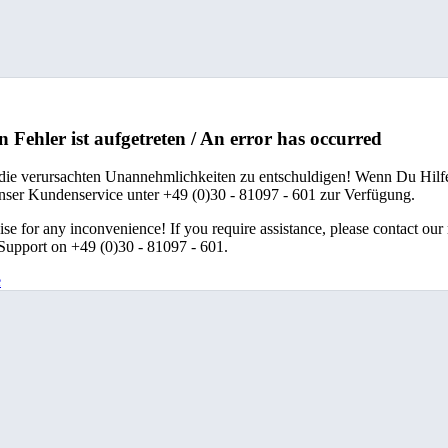
n Fehler ist aufgetreten / An error has occurred
 die verursachten Unannehmlichkeiten zu entschuldigen! Wenn Du Hilfe
unser Kundenservice unter +49 (0)30 - 81097 - 601 zur Verfügung.
se for any inconvenience! If you require assistance, please contact our
upport on +49 (0)30 - 81097 - 601.
e