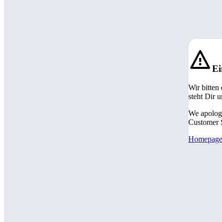
Ei
Wir bitten
steht Dir 
We apologi
Customer S
Homepag