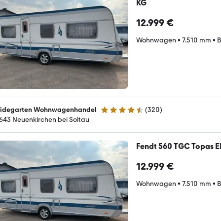
KG
12.999 €
Wohnwagen
•
7.510 mm
•
B
idegarten Wohnwagenhandel
(
320
)
4.6 Sterne
643 Neuenkirchen bei Soltau
Fendt 560 TGC Topas 
12.999 €
Wohnwagen
•
7.510 mm
•
B