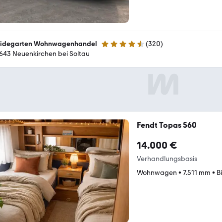
idegarten Wohnwagenhandel
(
320
)
4.6 Sterne
643 Neuenkirchen bei Soltau
Fendt Topas 560
14.000 €
Verhandlungsbasis
Wohnwagen
•
7.511 mm
•
B