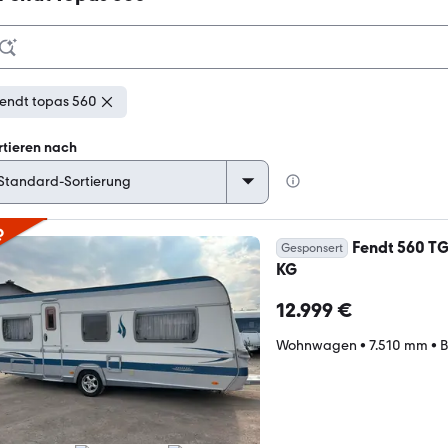
endt topas 560
rtieren nach
p
Fendt 560 T
Gesponsert
KG
12.999 €
Wohnwagen
•
7.510 mm
•
B