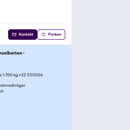
Kontakt
Parken
nzelbetten -
is 1.700 kg
•
EZ 07/2006
Fahrradträger
ch