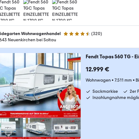
idegarten Wohnwagenhandel
(
320
)
4.6 Sterne
643 Neuenkirchen bei Soltau
Fendt Topas 560 TG - Ei
12.999 €
Wohnwagen
•
7.511 mm
•
B
Sackmarkise
2er 
Inzahlungnahme mögli