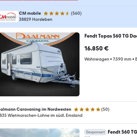
CM mobile
(
560
)
4.7 Sterne
38829 Harsleben
Fendt Topas 560 TG Da
16.850 €
Wohnwagen
•
7.590 mm
•
almann Caravaning im Nordwesten
(
50
)
5 Sterne
835 Wietmarschen-Lohne im südl. Emsland
Fendt 560 T
Gesponsert