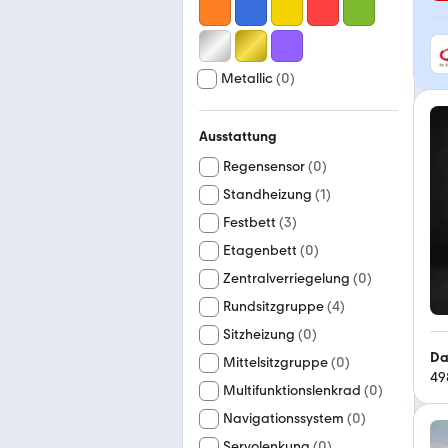
Metallic
(
0
)
Ausstattung
Regensensor
(
0
)
Standheizung
(
1
)
Festbett
(
3
)
Etagenbett
(
0
)
Zentralverriegelung
(
0
)
Rundsitzgruppe
(
4
)
Sitzheizung
(
0
)
Da
Mittelsitzgruppe
(
0
)
49
Multifunktionslenkrad
(
0
)
Navigationssystem
(
0
)
Servolenkung
(
0
)