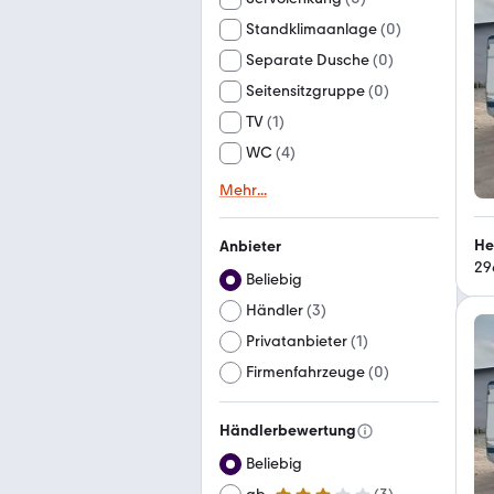
Standklimaanlage
(
0
)
Separate Dusche
(
0
)
Seitensitzgruppe
(
0
)
TV
(
1
)
WC
(
4
)
Mehr
...
He
Anbieter
29
Beliebig
Händler
(
3
)
Privatanbieter
(
1
)
Firmenfahrzeuge
(
0
)
Händlerbewertung
Beliebig