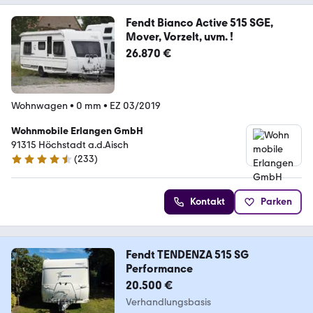
Fendt Bianco Active 515 SGE,
Mover, Vorzelt, uvm. !
26.870 €
Wohnwagen
•
0 mm
•
EZ 03/2019
Wohnmobile Erlangen GmbH
91315 Höchstadt a.d.Aisch
(
233
)
4.6 Sterne
Kontakt
Parken
Fendt TENDENZA 515 SG
Performance
20.500 €
Verhandlungsbasis