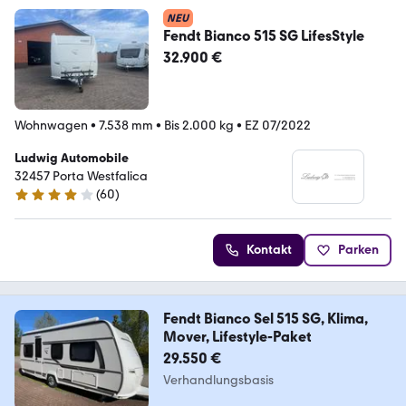
NEU
Fendt Bianco 515 SG LifesStyle
32.900 €
Wohnwagen
•
7.538 mm
•
Bis 2.000 kg
•
EZ 07/2022
Ludwig Automobile
32457 Porta Westfalica
(
60
)
4 Sterne
Kontakt
Parken
Fendt Bianco Sel 515 SG, Klima,
Mover, Lifestyle-Paket
29.550 €
Verhandlungsbasis