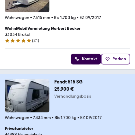
Wohnwagen
•
7.515 mm
•
Bis 1.700 kg
•
EZ 09/2017
WohnMobilVermietung Norbert Becker
33034 Brakel
(
21
)
5 Sterne
Kontakt
Parken
Fendt 515 SG
25.900 €
Verhandlungsbasis
Wohnwagen
•
7.434 mm
•
Bis 1.700 kg
•
EZ 09/2017
Privatanbieter
46499 Hamminkeln