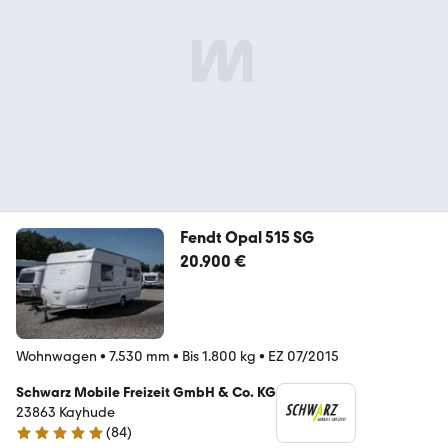
Fendt Opal 515 SG
20.900 €
Wohnwagen
•
7.530 mm
•
Bis 1.800 kg
•
EZ 07/2015
Schwarz Mobile Freizeit GmbH & Co. KG
23863 Kayhude
(
84
)
4.8 Sterne