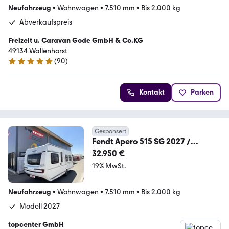
Neufahrzeug
•
Wohnwagen
•
7.510 mm
•
Bis 2.000 kg
Abverkaufspreis
Freizeit u. Caravan Gode GmbH & Co.KG
49134 Wallenhorst
(
90
)
4.9 Sterne
Kontakt
Parken
Gesponsert
Fendt Apero 515 SG 2027 /
2000kg / Safety P. / Bettvb.
32.950 €
19% MwSt.
Neufahrzeug
•
Wohnwagen
•
7.510 mm
•
Bis 2.000 kg
Modell 2027
topcenter GmbH