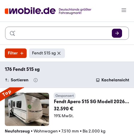
Filter
Fendt 515 sg
176 Fendt 515 sg
Sortieren
Kachelansicht
Top
Gesponsert
Fendt Apero 515 SG Modell 2026 /
2000 kg / Pino
32.590 €
19% MwSt.
Neufahrzeug
•
Wohnwagen
•
7.510 mm
•
Bis 2.000 kg