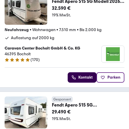
Fendt Apero 515 SG Modell 2026 /
2000 kg / Pino
32.590 €
19% MwSt.
Neufahrzeug
•
Wohnwagen
•
7.510 mm
•
Bis 2.000 kg
Auflastung auf 2000 kg
Caravan Center Bocholt GmbH & Co. KG
46395 Bocholt
(
170
)
4.8 Sterne
Kontakt
Parken
Gesponsert
Fendt Apero 515 SG
/Abverkaufspreis/sofort
29.490 €
verfügbar
19% MwSt.