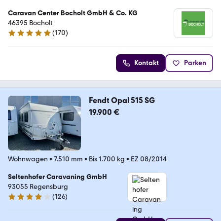
Caravan Center Bocholt GmbH & Co. KG
46395 Bocholt
(
170
)
4.8 Sterne
Kontakt
Parken
Fendt Opal 515 SG
19.900 €
Wohnwagen
•
7.510 mm
•
Bis 1.700 kg
•
EZ 08/2014
Seltenhofer Caravaning GmbH
93055 Regensburg
(
126
)
4.2 Sterne