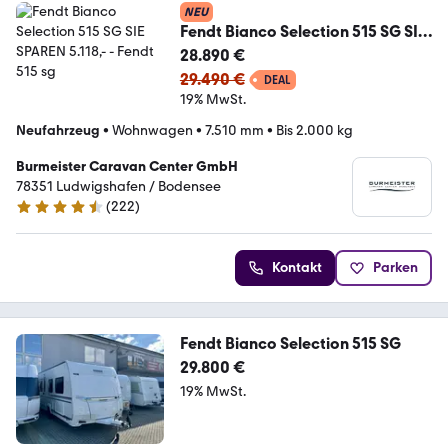
NEU
Fendt Bianco Selection 515 SG SIE
SPAREN 5.118,-
28.890 €
29.490 €
DEAL
19% MwSt.
Neufahrzeug
•
Wohnwagen
•
7.510 mm
•
Bis 2.000 kg
Burmeister Caravan Center GmbH
78351 Ludwigshafen / Bodensee
(
222
)
4.5 Sterne
Kontakt
Parken
Fendt Bianco Selection 515 SG
29.800 €
19% MwSt.