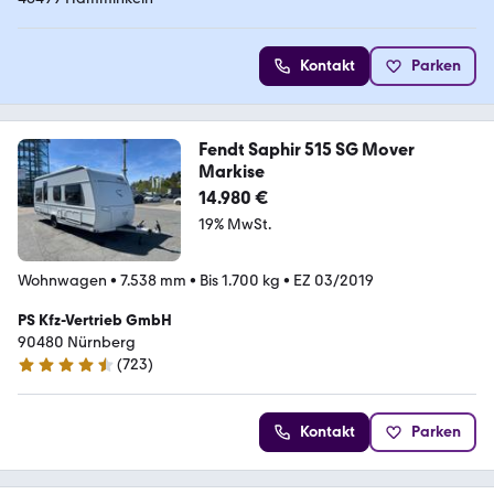
Kontakt
Parken
Fendt Saphir 515 SG Mover
Markise
14.980 €
19% MwSt.
Wohnwagen
•
7.538 mm
•
Bis 1.700 kg
•
EZ 03/2019
PS Kfz-Vertrieb GmbH
90480 Nürnberg
(
723
)
4.7 Sterne
Kontakt
Parken