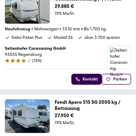
29.880 €
19% MwSt.
Neufahrzeug
•
Wohnwagen
•
7.510 mm
•
Bis 1.700 kg
Deko Paket Plus
Modell 26
über 3.700 sparen
Seltenhofer Caravaning GmbH
93055 Regensburg
(
126
)
4.2 Sterne
Kontakt
Parken
Fendt Apero 515 SG 2000 kg /
Bettauszug
27.950 €
19% MwSt.