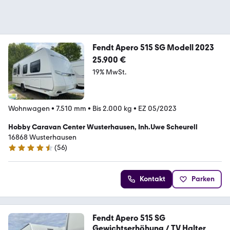
Fendt Apero 515 SG Modell 2023
25.900 €
19% MwSt.
Wohnwagen
•
7.510 mm
•
Bis 2.000 kg
•
EZ 05/2023
Hobby Caravan Center Wusterhausen, Inh.Uwe Scheurell
16868 Wusterhausen
(
56
)
4.7 Sterne
Kontakt
Parken
Fendt Apero 515 SG
Gewichtserhöhung / TV Halter