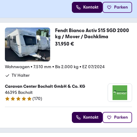
Kontakt
Parken
Fendt Bianco Activ 515 SGD 2000
kg / Mover / Dachklima
31.950 €
Wohnwagen
•
7.510 mm
•
Bis 2.000 kg
•
EZ 07/2024
TV Halter
Caravan Center Bocholt GmbH & Co. KG
46395 Bocholt
(
170
)
4.8 Sterne
Kontakt
Parken