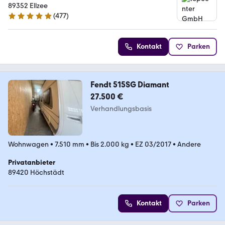
89352 Ellzee
(
477
)
4.8 Sterne
Kontakt
Parken
Fendt 515SG Diamant
27.500 €
Verhandlungsbasis
Wohnwagen
•
7.510 mm
•
Bis 2.000 kg
•
EZ 03/2017
•
Andere
Privatanbieter
89420 Höchstädt
Kontakt
Parken