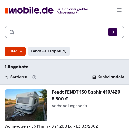
Filter
Fendt 410 saphir
1 Angebote
Sortieren
Kachelansicht
Fendt FENDT 130 Saphir 410/420
5.300 €
Verhandlungsbasis
Wohnwagen
•
5.911 mm
•
Bis 1.200 kg
•
EZ 03/2002